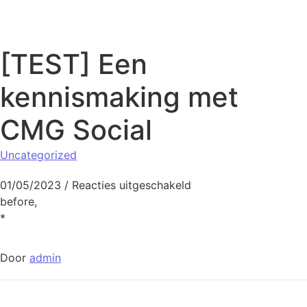
Naar de inhoud springen
[TEST] Een
kennismaking met
CMG Social
Uncategorized
voor [TEST] Een kenn
01/05/2023
/
Reacties uitgeschakeld
before,
*
Door
admin