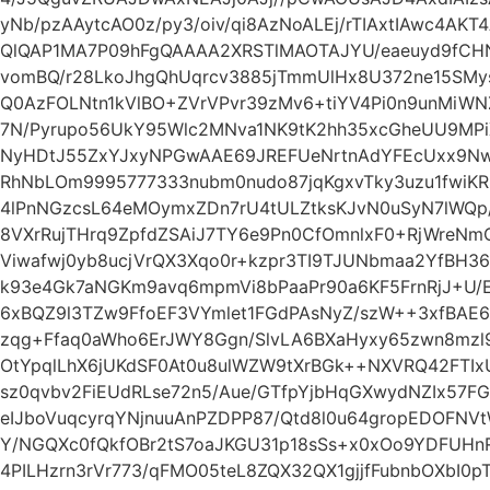
yNb/pzAAytcAO0z/py3/oiv/qi8AzNoALEj/rTIAxtIAwc4AKT
QlQAP1MA7P09hFgQAAAA2XRSTlMAOTAJYU/eaeuyd9fCH
vomBQ/r28LkoJhgQhUqrcv3885jTmmUlHx8U372ne15SMys
Q0AzFOLNtn1kVlBO+ZVrVPvr39zMv6+tiYV4Pi0n9unMiWN
7N/Pyrupo56UkY95Wlc2MNva1NK9tK2hh35xcGheUU9MPiXj
NyHDtJ55ZxYJxyNPGwAAE69JREFUeNrtnAdYFEcUxx9NwAO
RhNbLOm9995777333nubm0nudo87jqKgxvTky3uzu1fwiK
4lPnNGzcsL64eMOymxZDn7rU4tULZtksKJvN0uSyN7lWQp/
8VXrRujTHrq9ZpfdZSAiJ7TY6e9Pn0CfOmnlxF0+RjWreN
Viwafwj0yb8ucjVrQX3Xqo0r+kzpr3TI9TJUNbmaa2YfBH36
k93e4Gk7aNGKm9avq6mpmVi8bPaaPr90a6KF5FrnRjJ+U/E
6xBQZ9l3TZw9FfoEF3VYmlet1FGdPAsNyZ/szW++3xfBAE
zqg+Ffaq0aWho6ErJWY8Ggn/SlvLA6BXaHyxy65zwn8mzl
OtYpqlLhX6jUKdSF0At0u8ulWZW9tXrBGk++NXVRQ42FTIxU
sz0qvbv2FiEUdRLse72n5/Aue/GTfpYjbHqGXwydNZIx57
eIJboVuqcyrqYNjnuuAnPZDPP87/Qtd8l0u64gropEDOFN
Y/NGQXc0fQkfOBr2tS7oaJKGU31p18sSs+x0xOo9YDFUH
4PILHzrn3rVr773/qFMO05teL8ZQX32QX1gjjfFubnbOXbI0