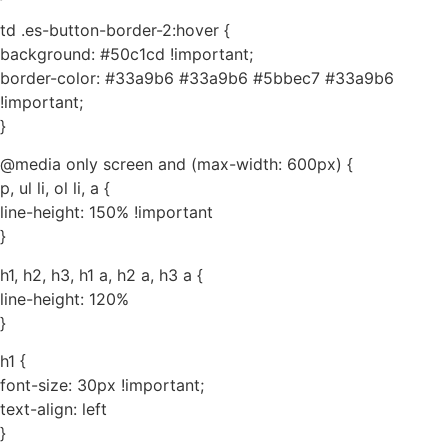
td .es-button-border-2:hover {
background: #50c1cd !important;
border-color: #33a9b6 #33a9b6 #5bbec7 #33a9b6
!important;
}
@media only screen and (max-width: 600px) {
p, ul li, ol li, a {
line-height: 150% !important
}
h1, h2, h3, h1 a, h2 a, h3 a {
line-height: 120%
}
h1 {
font-size: 30px !important;
text-align: left
}