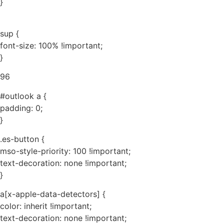
}
sup {
font-size: 100% !important;
}
96
#outlook a {
padding: 0;
}
.es-button {
mso-style-priority: 100 !important;
text-decoration: none !important;
}
a[x-apple-data-detectors] {
color: inherit !important;
text-decoration: none !important;