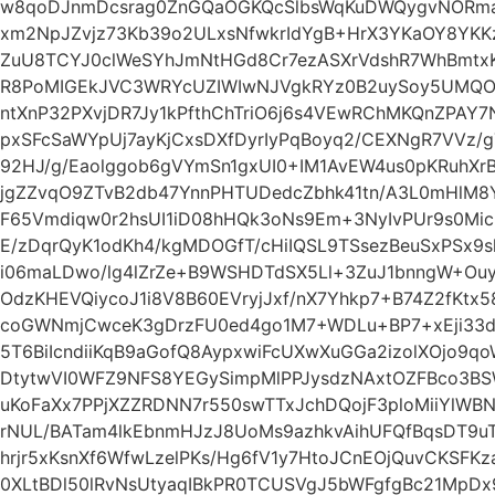
w8qoDJnmDcsrag0ZnGQaOGKQcSlbsWqKuDWQygvNORma7
xm2NpJZvjz73Kb39o2ULxsNfwkrIdYgB+HrX3YKaOY8YKKz
ZuU8TCYJ0clWeSYhJmNtHGd8Cr7ezASXrVdshR7WhBmtx
R8PoMIGEkJVC3WRYcUZIWIwNJVgkRYz0B2uySoy5UMQO
ntXnP32PXvjDR7Jy1kPfthChTriO6j6s4VEwRChMKQnZPAY7
pxSFcSaWYpUj7ayKjCxsDXfDyrIyPqBoyq2/CEXNgR7VVz/
92HJ/g/Eaolggob6gVYmSn1gxUI0+IM1AvEW4us0pKRuhX
jgZZvqO9ZTvB2db47YnnPHTUDedcZbhk41tn/A3L0mHlM8Y
F65Vmdiqw0r2hsUI1iD08hHQk3oNs9Em+3NyIvPUr9s0Mic
E/zDqrQyK1odKh4/kgMDOGfT/cHiIQSL9TSsezBeuSxPSx9sl
i06maLDwo/lg4lZrZe+B9WSHDTdSX5Ll+3ZuJ1bnngW+Ouyc
OdzKHEVQiycoJ1i8V8B60EVryjJxf/nX7Yhkp7+B74Z2fKtx
coGWNmjCwceK3gDrzFU0ed4go1M7+WDLu+BP7+xEji33d
5T6BiIcndiiKqB9aGofQ8AypxwiFcUXwXuGGa2izolXOjo9q
DtytwVI0WFZ9NFS8YEGySimpMlPPJysdzNAxtOZFBco3BS
uKoFaXx7PPjXZZRDNN7r550swTTxJchDQojF3ploMiiYlW
rNUL/BATam4lkEbnmHJzJ8UoMs9azhkvAihUFQfBqsDT9u
hrjr5xKsnXf6WfwLzelPKs/Hg6fV1y7HtoJCnEOjQuvCKSFK
0XLtBDl50lRvNsUtyaqIBkPR0TCUSVgJ5bWFgfgBc21MpD