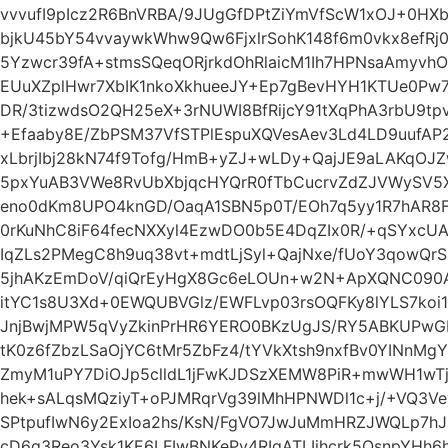
vvvufI9pIcz2R6BnVRBA/9JUgGfDPtZiYmVfScW1xOJ+0HXb
bjkU45bY54vvaywkWhw9Qw6FjxlrSohK148f6m0vkx8efRj
5Yzwcr39fA+stmsSQeqORjrkdOhRlaicM1Ih7HPNsaAmyvh
EUuXZplHwr7XbIK1nkoXkhueeJY+Ep7gBevHYH1KTUe0Pw
DR/3tizwdsO2QH25eX+3rNUWI8BfRijcY91tXqPhA3rbU9t
+Efaaby8E/ZbPSM37VfSTPlEspuXQVesAev3Ld4LD9uufAP2
xLbrjIbj28kN74f9Tofg/HmB+yZJ+wLDy+QajJE9aLAKqOJ
5pxYuAB3VWe8RvUbXbjqcHYQrR0fTbCucrvZdZJVWySV5X
eno0dKm8UPO4knGD/OaqA1SBN5p0T/EOh7q5yy1R7hAR8F
0rKuNhC8iF64fecNXXyl4EzwDO0b5E4DqZIx0R/+qSYxcU
IqZLs2PMegC8h9uq38vt+mdtLjSyl+QajNxe/fUoY3qowQr
5jhAKzEmDoV/qiQrEyHgX8Gc6eLOUn+w2N+ApXQNC090AF
itYC1s8U3Xd+0EWQUBVGlz/EWFLvp03rsOQFKy8lYLS7ko
JnjBwjMPW5qVyZkinPrHR6YERO0BKzUgJS/RY5ABKUPw
tK0z6fZbzLSaOjYC6tMr5ZbFz4/tYVkXtsh9nxfBv0YINnMg
ZmyM1uPY7DiOJp5clldL1jFwKJDSzXEMW8PiR+mwWH1wTj
hek+sALqsMQziyT+oPJMRqrVg39lMhHPNWDl1c+j/+VQ3
SPtpufIwN6y2ExIoa2hs/KsN/FgVO7JwJuMmHRZJWQLp7h
cD6q3Reo3Ysk1KE6LFIwBNKePv4RIqATLIjhcrk5OsnpYH