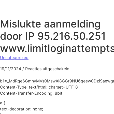
Naar de inhoud springen
Mislukte aanmelding
door IP 95.216.50.251
www.limitloginattempt
Uncategorized
voor Mislukte aanmeld
19/11/2024
/
Reacties uitgeschakeld
–
b1=_MdRqe6GmnyMVs0MswXl8GGr9NU6qeew0DziSaewg
Content-Type: text/html; charset=UTF-8
Content-Transfer-Encoding: 8bit
a {
text-decoration: none;