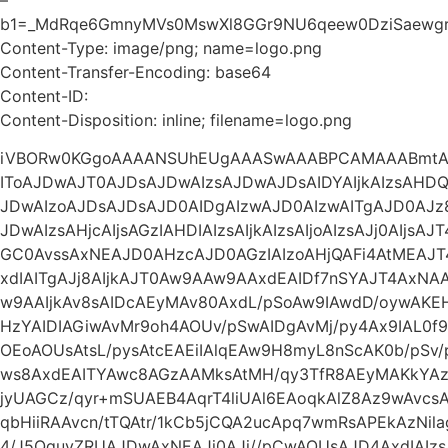
b1=_MdRqe6GmnyMVs0MswXl8GGr9NU6qeew0DziSaewg
Content-Type: image/png; name=logo.png
Content-Transfer-Encoding: base64
Content-ID:
Content-Disposition: inline; filename=logo.png
iVBORw0KGgoAAAANSUhEUgAAASwAAABPCAMAAABmtAg
IToAJDwAJT0AJDsAJDwAIzsAJDwAJDsAIDYAIjkAIzsAHDQA
JDwAIzoAJDsAJDsAJD0AIDgAIzwAJD0AIzwAITgAJD0AJz
JDwAIzsAHjcAIjsAGzIAHDIAIzsAIjkAIzsAIjoAIzsAJj0AIjs
GC0AvssAxNEAJD0AHzcAJD0AGzIAIzoAHjQAFi4AtMEAJ
xdIAITgAJj8AIjkAJT0Aw9AAw9AAxdEAIDf7nSYAJT4Ax
w9AAIjkAv8sAIDcAEyMAv80AxdL/pSoAw9IAwdD/oywA
HzYAIDIAGiwAvMr9oh4AOUv/pSwAIDgAvMj/py4Ax9IAL0f9
OEoAOUsAtsL/pysAtcEAEiIAlqEAw9H8myL8nScAK0b/pSv
ws8AxdEAITYAwc8AGzAAMksAtMH/qy3TfR8AEyMAKkYAz93
jyUAGCz/qyr+mSUAEB4AqrT4liUAl6EAoqkAlZ8Az9wAvc
qbHiiRAAvcn/tTQAtr/1kCb5jCQA2ucApq7wmRsAPEkAzNil
4/J5QguvZRUAJDwAxNEAJj0AJj//pCwAOUsAJD4AxdIAI