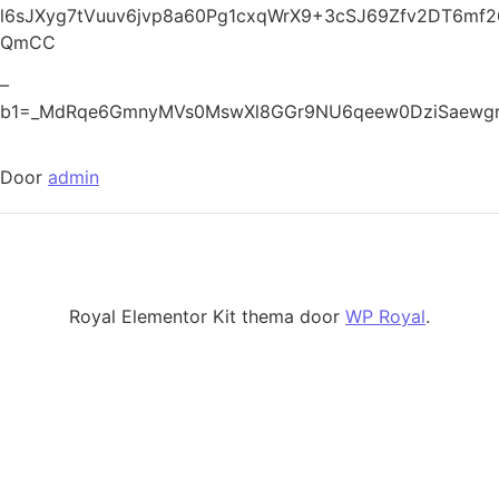
l6sJXyg7tVuuv6jvp8a60Pg1cxqWrX9+3cSJ69Zfv2DT6m
QmCC
–
b1=_MdRqe6GmnyMVs0MswXl8GGr9NU6qeew0DziSaewg
Door
admin
Royal Elementor Kit thema door
WP Royal
.