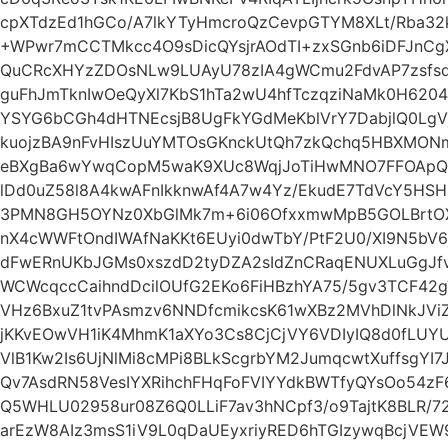
cpXTdzEd1hGCo/A7lkYTyHmcroQzCevpGTYM8XLt/Rba32
+WPwr7mCCTMkcc4O9sDicQYsjrAOdTI+zxSGnb6iDFJnC
QuCRcXHYzZDOsNLw9LUAyU78zIA4gWCmu2FdvAP7zsfs
guFhJmTknIwOeQyXl7KbS1hTa2wU4hfTczqziNaMk0H6204
YSYG6bCGh4dHTNEcsjB8UgFkYGdMeKblVrY7DabjlQ0Lg
kuojzBA9nFvHIszUuYMTOsGKnckUtQh7zkQchq5HBXMONm
eBXgBa6wYwqCopM5waK9XUc8WqjJoTiHwMNO7FFOApQy
lDd0uZ58l8A4kwAFnIkknwAf4A7w4Yz/EkudE7TdVcY5HSH
3PMN8GH5OYNz0XbGlMk7m+6i06OfxxmwMpB5GOLBrtOX
nX4cWWFtOndIWAfNaKKt6EUyi0dwTbY/PtF2U0/XI9N5b
dFwERnUKbJGMs0xszdD2tyDZA2sIdZnCRaqENUXLuGgJfvi
WCWcqccCaihndDcilOUfG2EKo6FiHBzhYA75/5gv3TCF42
VHz6BxuZ1tvPAsmzv6NNDfcmikcsK61wXBz2MVhDlNkJVi
jKKvEOwVH1iK4MhmK1aXYo3Cs8CjCjVY6VDIyIQ8d0fLUY
VlB1Kw2Is6UjNlMi8cMPi8BLkScgrbYM2JumqcwtXuffsgYI
Qv7AsdRN58VesIYXRihchFHqFoFVIYYdkBWTfyQYsOo54
Q5WHLU02958ur08Z6Q0LLiF7av3hNCpf3/o9TajtK8BLR/72
arEzW8AIz3msS1iV9L0qDaUEyxriyRED6hTGIzywqBcjV