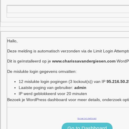
Hallo,
Deze melding is automatisch verzonden via de Limit Login Attempt
Dit is geïnstalleerd op je
www.charissavandergiesen.com
WordPr
De mislukte login gegevens omvatten:
12 mislukte login pogingen (3 lockout(s)) van IP
95.216.50.2
Laatste poging van gebruiker:
admin
IP werd geblokkeerd voor 20 minuten
Bezoek je WordPress dashboard voor meer details, onderzoek optie
Ga naar het dashboard
Go to Dashboard