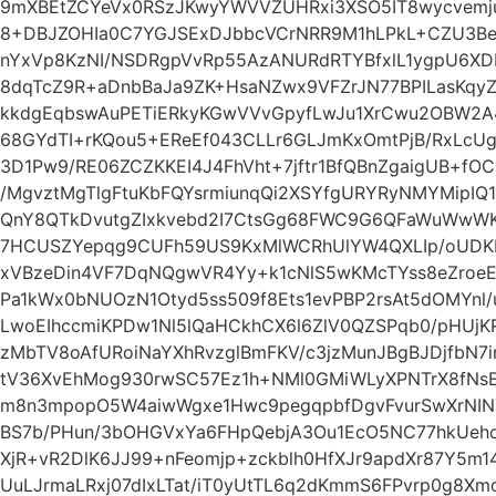
9mXBEtZCYeVx0RSzJKwyYWVVZUHRxi3XSO5IT8wycvemju
8+DBJZOHIa0C7YGJSExDJbbcVCrNRR9M1hLPkL+CZU3B
nYxVp8KzNI/NSDRgpVvRp55AzANURdRTYBfxlL1ygpU6XD
8dqTcZ9R+aDnbBaJa9ZK+HsaNZwx9VFZrJN77BPILasKqyZ
kkdgEqbswAuPETiERkyKGwVVvGpyfLwJu1XrCwu2OBW2A
68GYdTI+rKQou5+EReEf043CLLr6GLJmKxOmtPjB/RxLcUg
3D1Pw9/RE06ZCZKKEI4J4FhVht+7jftr1BfQBnZgaigUB+f
/MgvztMgTlgFtuKbFQYsrmiunqQi2XSYfgURYRyNMYMipI
QnY8QTkDvutgZIxkvebd2I7CtsGg68FWC9G6QFaWuWwW
7HCUSZYepqg9CUFh59US9KxMlWCRhUlYW4QXLIp/oUDKE
xVBzeDin4VF7DqNQgwVR4Yy+k1cNlS5wKMcTYss8eZro
Pa1kWx0bNUOzN1Otyd5ss509f8Ets1evPBP2rsAt5dOMYnl/u
LwoEIhccmiKPDw1Nl5lQaHCkhCX6l6ZlV0QZSPqb0/pHUjK
zMbTV8oAfURoiNaYXhRvzglBmFKV/c3jzMunJBgBJDjfbN
tV36XvEhMog930rwSC57Ez1h+NMl0GMiWLyXPNTrX8fN
m8n3mpopO5W4aiwWgxe1Hwc9pegqpbfDgvFvurSwXrNIN
BS7b/PHun/3bOHGVxYa6FHpQebjA3Ou1EcO5NC77hkUeho
XjR+vR2DlK6JJ99+nFeomjp+zckblh0HfXJr9apdXr87Y5m
UuLJrmaLRxj07dIxLTat/iT0yUtTL6q2dKmmS6FPvrp0g8