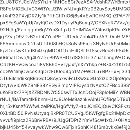
ZuU8TCYJ0clWeSYhJmNtHGd8Cr7ezASXrVdshR7WhBmtx
R8PoMIGEkJVC3WRYcUZIWIwNJVgkRYz0B2uySoy5UMQO
ntXnP32PXvjDR7Jy1kPfthChTriO6j6s4VEwRChMKQnZPAY7
pxSFcSaWYpUj7ayKjCxsDXfDyrIyPqBoyq2/CEXNgR7VVz/
92HJ/g/Eaolggob6gVYmSn1gxUI0+IM1AvEW4us0pKRuhX
jgZZvqO9ZTvB2db47YnnPHTUDedcZbhk41tn/A3L0mHlM8Y
F65Vmdiqw0r2hsUI1iD08hHQk3oNs9Em+3NyIvPUr9s0Mic
E/zDqrQyK1odKh4/kgMDOGfT/cHiIQSL9TSsezBeuSxPSx9sl
i06maLDwo/lg4lZrZe+B9WSHDTdSX5Ll+3ZuJ1bnngW+Ouyc
OdzKHEVQiycoJ1i8V8B60EVryjJxf/nX7Yhkp7+B74Z2fKtx
coGWNmjCwceK3gDrzFU0ed4go1M7+WDLu+BP7+xEji33d
5T6BiIcndiiKqB9aGofQ8AypxwiFcUXwXuGGa2izolXOjo9q
DtytwVI0WFZ9NFS8YEGySimpMlPPJysdzNAxtOZFBco3BS
uKoFaXx7PPjXZZRDNN7r550swTTxJchDQojF3ploMiiYlW
rNUL/BATam4lkEbnmHJzJ8UoMs9azhkvAihUFQfBqsDT9u
hrjr5xKsnXf6WfwLzelPKs/Hg6fV1y7HtoJCnEOjQuvCKSFK
0XLtBDl50lRvNsUtyaqIBkPR0TCUSVgJ5bWFgfgBc21MpD
vvvufI9pIcz2R6BnVRBA/9JUgGfDPtZiYmVfScW1xOJ+0HXb
bjkU45bY54vvaywkWhw9Qw6FjxlrSohK148f6m0vkx8efRj