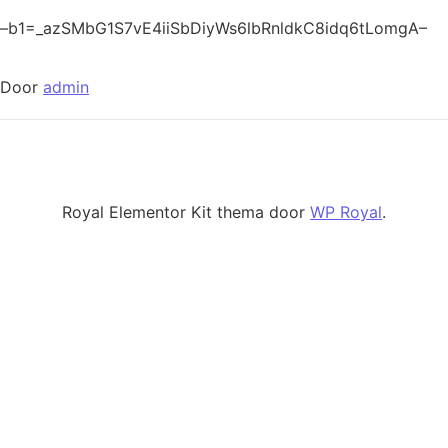
–b1=_azSMbG1S7vE4iiSbDiyWs6lbRnldkC8idq6tLomgA–
Door
admin
Royal Elementor Kit thema door
WP Royal
.