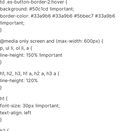
td .es-button-border-2:hover {
background: #50c1cd !important;
border-color: #33a9b6 #33a9b6 #5bbec7 #33a9b6
!important;
}
@media only screen and (max-width: 600px) {
p, ul li, ol li, a {
line-height: 150% !important
}
h1, h2, h3, h1 a, h2 a, h3 a {
line-height: 120%
}
h1 {
font-size: 30px !important;
text-align: left
}
h2 {