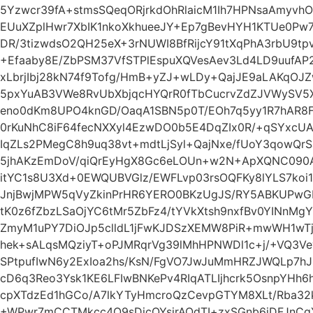
5Yzwcr39fA+stmsSQeqORjrkdOhRlaicM1Ih7HPNsaAmyvh
EUuXZplHwr7XbIK1nkoXkhueeJY+Ep7gBevHYH1KTUe0Pw
DR/3tizwdsO2QH25eX+3rNUWI8BfRijcY91tXqPhA3rbU9t
+Efaaby8E/ZbPSM37VfSTPlEspuXQVesAev3Ld4LD9uufAP2
xLbrjIbj28kN74f9Tofg/HmB+yZJ+wLDy+QajJE9aLAKqOJ
5pxYuAB3VWe8RvUbXbjqcHYQrR0fTbCucrvZdZJVWySV5X
eno0dKm8UPO4knGD/OaqA1SBN5p0T/EOh7q5yy1R7hAR8F
0rKuNhC8iF64fecNXXyl4EzwDO0b5E4DqZIx0R/+qSYxcU
IqZLs2PMegC8h9uq38vt+mdtLjSyl+QajNxe/fUoY3qowQr
5jhAKzEmDoV/qiQrEyHgX8Gc6eLOUn+w2N+ApXQNC090AF
itYC1s8U3Xd+0EWQUBVGlz/EWFLvp03rsOQFKy8lYLS7ko
JnjBwjMPW5qVyZkinPrHR6YERO0BKzUgJS/RY5ABKUPw
tK0z6fZbzLSaOjYC6tMr5ZbFz4/tYVkXtsh9nxfBv0YINnMg
ZmyM1uPY7DiOJp5clldL1jFwKJDSzXEMW8PiR+mwWH1wTj
hek+sALqsMQziyT+oPJMRqrVg39lMhHPNWDl1c+j/+VQ3
SPtpufIwN6y2ExIoa2hs/KsN/FgVO7JwJuMmHRZJWQLp7h
cD6q3Reo3Ysk1KE6LFIwBNKePv4RIqATLIjhcrk5OsnpYH
cpXTdzEd1hGCo/A7lkYTyHmcroQzCevpGTYM8XLt/Rba32
+WPwr7mCCTMkcc4O9sDicQYsjrAOdTI+zxSGnb6iDFJnC