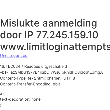
Naar de inhoud springen
Mislukte aanmelding
door IP 77.245.159.10
www.limitloginattempt
Uncategorized
voor Mislukte aanmeldi
16/11/2024
/
Reacties uitgeschakeld
–b1=_azSMbG1S7vE4iiSbDiyWs6lbRnldkC8idq6tLomgA
Content-Type: text/html; charset=UTF-8
Content-Transfer-Encoding: 8bit
a {
text-decoration: none;
}