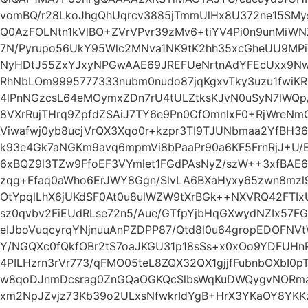
vomBQ/r28LkoJhgQhUqrcv3885jTmmUlHx8U372ne15SMys
Q0AzFOLNtn1kVlBO+ZVrVPvr39zMv6+tiYV4Pi0n9unMiWN
7N/Pyrupo56UkY95Wlc2MNva1NK9tK2hh35xcGheUU9MPiXj
NyHDtJ55ZxYJxyNPGwAAE69JREFUeNrtnAdYFEcUxx9NwAO
RhNbLOm9995777333nubm0nudo87jqKgxvTky3uzu1fwiK
4lPnNGzcsL64eMOymxZDn7rU4tULZtksKJvN0uSyN7lWQp/
8VXrRujTHrq9ZpfdZSAiJ7TY6e9Pn0CfOmnlxF0+RjWreN
Viwafwj0yb8ucjVrQX3Xqo0r+kzpr3TI9TJUNbmaa2YfBH36
k93e4Gk7aNGKm9avq6mpmVi8bPaaPr90a6KF5FrnRjJ+U/E
6xBQZ9l3TZw9FfoEF3VYmlet1FGdPAsNyZ/szW++3xfBAE
zqg+Ffaq0aWho6ErJWY8Ggn/SlvLA6BXaHyxy65zwn8mzl
OtYpqlLhX6jUKdSF0At0u8ulWZW9tXrBGk++NXVRQ42FTIxU
sz0qvbv2FiEUdRLse72n5/Aue/GTfpYjbHqGXwydNZIx57
eIJboVuqcyrqYNjnuuAnPZDPP87/Qtd8l0u64gropEDOFN
Y/NGQXc0fQkfOBr2tS7oaJKGU31p18sSs+x0xOo9YDFUH
4PILHzrn3rVr773/qFMO05teL8ZQX32QX1gjjfFubnbOXbI0
w8qoDJnmDcsrag0ZnGQaOGKQcSlbsWqKuDWQygvNORma7
xm2NpJZvjz73Kb39o2ULxsNfwkrIdYgB+HrX3YKaOY8YKKz