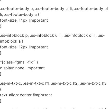
.es-footer-body p, .es-footer-body ul li, .es-footer-body ol
li, .es-footer-body a {
font-size: 14px !important
}
.es-infoblock p, .es-infoblock ul li, .es-infoblock ol li, .es-
infoblock a {
font-size: 12px !important
}
*[class=”gmail-fix”] {
display: none !important
}
.es-m-txt-c, .es-m-txt-c h1, .es-m-txt-c h2, .es-m-txt-c h3
{
text-align: center !important
}