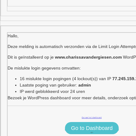
Hallo,
Deze melding is automatisch verzonden via de Limit Login Attempt
Dit is geïnstalleerd op je
www.charissavandergiesen.com
WordPr
De mislukte login gegevens omvatten:
16 mislukte login pogingen (4 lockout(s)) van IP
77.245.159.
Laatste poging van gebruiker:
admin
IP werd geblokkeerd voor 24 uren
Bezoek je WordPress dashboard voor meer details, onderzoek optie
Ga naar het dashboard
Go to Dashboard
<!–