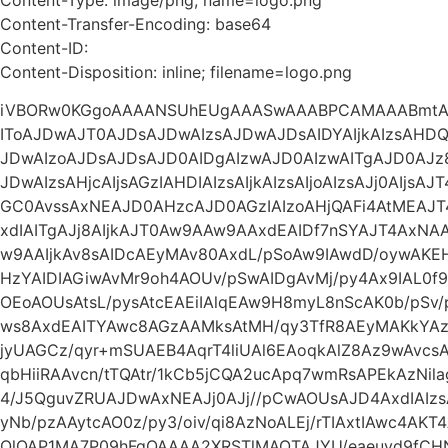
Content-Transfer-Encoding: base64
Content-ID:
Content-Disposition: inline; filename=logo.png
iVBORw0KGgoAAAANSUhEUgAAASwAAABPCAMAAABmtAg
IToAJDwAJT0AJDsAJDwAIzsAJDwAJDsAIDYAIjkAIzsAHDQA
JDwAIzoAJDsAJDsAJD0AIDgAIzwAJD0AIzwAITgAJD0AJz
JDwAIzsAHjcAIjsAGzIAHDIAIzsAIjkAIzsAIjoAIzsAJj0AIjs
GC0AvssAxNEAJD0AHzcAJD0AGzIAIzoAHjQAFi4AtMEAJ
xdIAITgAJj8AIjkAJT0Aw9AAw9AAxdEAIDf7nSYAJT4Ax
w9AAIjkAv8sAIDcAEyMAv80AxdL/pSoAw9IAwdD/oywA
HzYAIDIAGiwAvMr9oh4AOUv/pSwAIDgAvMj/py4Ax9IAL0f9
OEoAOUsAtsL/pysAtcEAEiIAlqEAw9H8myL8nScAK0b/pSv
ws8AxdEAITYAwc8AGzAAMksAtMH/qy3TfR8AEyMAKkYAz93
jyUAGCz/qyr+mSUAEB4AqrT4liUAl6EAoqkAlZ8Az9wAvc
qbHiiRAAvcn/tTQAtr/1kCb5jCQA2ucApq7wmRsAPEkAzNil
4/J5QguvZRUAJDwAxNEAJj0AJj//pCwAOUsAJD4AxdIAI
yNb/pzAAytcAO0z/py3/oiv/qi8AzNoALEj/rTIAxtIAwc4AKT
QlQAP1MA7P09hFgQAAAA2XRSTlMAOTAJYU/eaeuyd9fCH