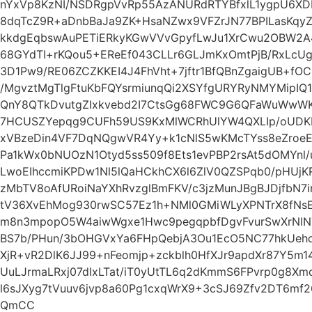
nYxVp8KzNI/NSDRgpVvRp55AzANURdRTYBfxlL1ygpU6XD
8dqTcZ9R+aDnbBaJa9ZK+HsaNZwx9VFZrJN77BPILasKqyZ
kkdgEqbswAuPETiERkyKGwVVvGpyfLwJu1XrCwu2OBW2A
68GYdTI+rKQou5+EReEf043CLLr6GLJmKxOmtPjB/RxLcUg
3D1Pw9/RE06ZCZKKEI4J4FhVht+7jftr1BfQBnZgaigUB+f
/MgvztMgTlgFtuKbFQYsrmiunqQi2XSYfgURYRyNMYMipI
QnY8QTkDvutgZIxkvebd2I7CtsGg68FWC9G6QFaWuWwW
7HCUSZYepqg9CUFh59US9KxMlWCRhUlYW4QXLIp/oUDKE
xVBzeDin4VF7DqNQgwVR4Yy+k1cNlS5wKMcTYss8eZro
Pa1kWx0bNUOzN1Otyd5ss509f8Ets1evPBP2rsAt5dOMYnl/u
LwoEIhccmiKPDw1Nl5lQaHCkhCX6l6ZlV0QZSPqb0/pHUjK
zMbTV8oAfURoiNaYXhRvzglBmFKV/c3jzMunJBgBJDjfbN
tV36XvEhMog930rwSC57Ez1h+NMl0GMiWLyXPNTrX8fN
m8n3mpopO5W4aiwWgxe1Hwc9pegqpbfDgvFvurSwXrNIN
BS7b/PHun/3bOHGVxYa6FHpQebjA3Ou1EcO5NC77hkUeho
XjR+vR2DlK6JJ99+nFeomjp+zckblh0HfXJr9apdXr87Y5m
UuLJrmaLRxj07dIxLTat/iT0yUtTL6q2dKmmS6FPvrp0g8
l6sJXyg7tVuuv6jvp8a60Pg1cxqWrX9+3cSJ69Zfv2DT6m
QmCC