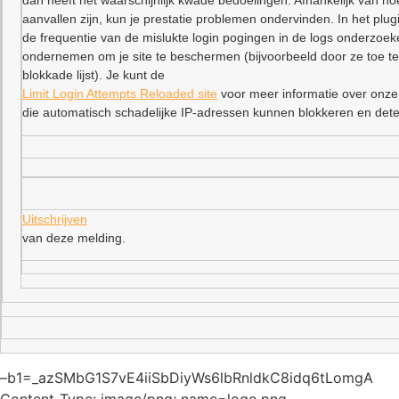
dan heeft het waarschijnlijk kwade bedoelingen. Afhankelijk van ho
aanvallen zijn, kun je prestatie problemen ondervinden. In het plu
de frequentie van de mislukte login pogingen in de logs onderzoe
ondernemen om je site te beschermen (bijvoorbeeld door ze toe t
blokkade lijst). Je kunt de
Limit Login Attempts Reloaded site
voor meer informatie over onze
die automatisch schadelijke IP-adressen kunnen blokkeren en dete
Uitschrijven
van deze melding.
–b1=_azSMbG1S7vE4iiSbDiyWs6lbRnldkC8idq6tLomgA
Content-Type: image/png; name=logo.png