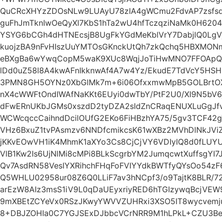
QuCRcXHYzZDOsNLw9LUAyU78zIA4gWCmu2FdvAP7zsfs
guFhJmTknIwOeQyXl7KbS1hTa2wU4hfTczqziNaMk0H6204
YSYG6bCGh4dHTNEcsjB8UgFkYGdMeKblVrY7DabjlQ0Lg
kuojzBA9nFvHIszUuYMTOsGKnckUtQh7zkQchq5HBXMONm
eBXgBa6wYwqCopM5waK9XUc8WqjJoTiHwMNO7FFOApQy
lDd0uZ58l8A4kwAFnIkknwAf4A7w4Yz/EkudE7TdVcY5HSH
3PMN8GH5OYNz0XbGlMk7m+6i06OfxxmwMpB5GOLBrtOX
nX4cWWFtOndIWAfNaKKt6EUyi0dwTbY/PtF2U0/XI9N5b
dFwERnUKbJGMs0xszdD2tyDZA2sIdZnCRaqENUXLuGgJfvi
WCWcqccCaihndDcilOUfG2EKo6FiHBzhYA75/5gv3TCF42
VHz6BxuZ1tvPAsmzv6NNDfcmikcsK61wXBz2MVhDlNkJVi
jKKvEOwVH1iK4MhmK1aXYo3Cs8CjCjVY6VDIyIQ8d0fLUY
VlB1Kw2Is6UjNlMi8cMPi8BLkScgrbYM2JumqcwtXuffsgYI
Qv7AsdRN58VesIYXRihchFHqFoFVIYYdkBWTfyQYsOo54
Q5WHLU02958ur08Z6Q0LLiF7av3hNCpf3/o9TajtK8BLR/72
arEzW8AIz3msS1iV9L0qDaUEyxriyRED6hTGIzywqBcjV
9mXBEtZCYeVx0RSzJKwyYWVVZUHRxi3XSO5IT8wycvemju
8+DBJZOHIa0C7YGJSExDJbbcVCrNRR9M1hLPkL+CZU3B