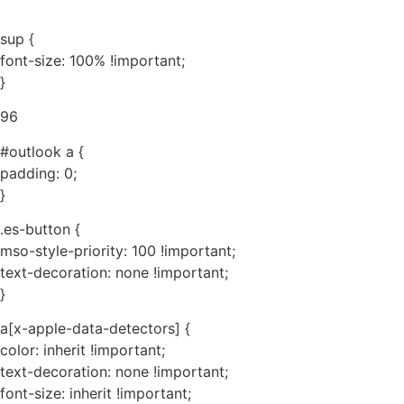
sup {
font-size: 100% !important;
}
96
#outlook a {
padding: 0;
}
.es-button {
mso-style-priority: 100 !important;
text-decoration: none !important;
}
a[x-apple-data-detectors] {
color: inherit !important;
text-decoration: none !important;
font-size: inherit !important;