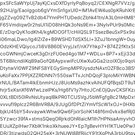
pxSFcSaWYpUj7ayKjCxsDXfDyrIyPqBoyq2/CEXNgR7VVz/
92HJ/g/Eaolggob6gVYmSn1gxUI0+IM1AvEW4us0pKRuhX
jgZZvqO9ZTvB2db47YnnPHTUDedcZbhk41tn/A3L0mHlM8Y
F65Vmdiqw0r2hsUI1iD08hHQk3oNs9Em+3NyIvPUr9s0Mic
E/zDqrQyK1odKh4/kgMDOGfT/cHiIQSL9TSsezBeuSxPSx9sl
i06maLDwo/lg4lZrZe+B9WSHDTdSX5Ll+3ZuJ1bnngW+Ouyc
OdzKHEVQiycoJ1i8V8B60EVryjJxf/nX7Yhkp7+B74Z2fKtx
coGWNmjCwceK3gDrzFU0ed4go1M7+WDLu+BP7+xEji33d
5T6BiIcndiiKqB9aGofQ8AypxwiFcUXwXuGGa2izolXOjo9q
DtytwVI0WFZ9NFS8YEGySimpMlPPJysdzNAxtOZFBco3BS
uKoFaXx7PPjXZZRDNN7r550swTTxJchDQojF3ploMiiYlW
rNUL/BATam4lkEbnmHJzJ8UoMs9azhkvAihUFQfBqsDT9u
hrjr5xKsnXf6WfwLzelPKs/Hg6fV1y7HtoJCnEOjQuvCKSFK
0XLtBDl50lRvNsUtyaqIBkPR0TCUSVgJ5bWFgfgBc21MpD
vvvufI9pIcz2R6BnVRBA/9JUgGfDPtZiYmVfScW1xOJ+0HXb
bjkU45bY54vvaywkWhw9Qw6FjxlrSohK148f6m0vkx8efRj
5Yzwcr39fA+stmsSQeqORjrkdOhRlaicM1Ih7HPNsaAmyvh
EUuXZplHwr7XbIK1nkoXkhueeJY+Ep7gBevHYH1KTUe0Pw
DR/3tizwdsO2QH25eX+3rNUWI8BfRijcY91tXqPhA3rbU9t