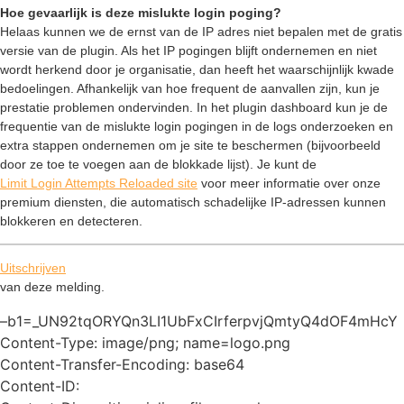
Hoe gevaarlijk is deze mislukte login poging?
Helaas kunnen we de ernst van de IP adres niet bepalen met de gratis
versie van de plugin. Als het IP pogingen blijft ondernemen en niet
wordt herkend door je organisatie, dan heeft het waarschijnlijk kwade
bedoelingen. Afhankelijk van hoe frequent de aanvallen zijn, kun je
prestatie problemen ondervinden. In het plugin dashboard kun je de
frequentie van de mislukte login pogingen in de logs onderzoeken en
extra stappen ondernemen om je site te beschermen (bijvoorbeeld
door ze toe te voegen aan de blokkade lijst). Je kunt de
Limit Login Attempts Reloaded site
voor meer informatie over onze
premium diensten, die automatisch schadelijke IP-adressen kunnen
blokkeren en detecteren.
Uitschrijven
van deze melding.
–b1=_UN92tqORYQn3LI1UbFxCIrferpvjQmtyQ4dOF4mHcY
Content-Type: image/png; name=logo.png
Content-Transfer-Encoding: base64
Content-ID: