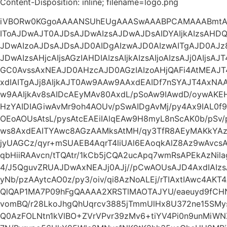
Content-Disposition: inline; filename=logo.png
iVBORw0KGgoAAAANSUhEUgAAASwAAABPCAMAAABmtAg
IToAJDwAJT0AJDsAJDwAIzsAJDwAJDsAIDYAIjkAIzsAHDQA
JDwAIzoAJDsAJDsAJD0AIDgAIzwAJD0AIzwAITgAJD0AJz
JDwAIzsAHjcAIjsAGzIAHDIAIzsAIjkAIzsAIjoAIzsAJj0AIjs
GC0AvssAxNEAJD0AHzcAJD0AGzIAIzoAHjQAFi4AtMEAJ
xdIAITgAJj8AIjkAJT0Aw9AAw9AAxdEAIDf7nSYAJT4Ax
w9AAIjkAv8sAIDcAEyMAv80AxdL/pSoAw9IAwdD/oywA
HzYAIDIAGiwAvMr9oh4AOUv/pSwAIDgAvMj/py4Ax9IAL0f9
OEoAOUsAtsL/pysAtcEAEiIAlqEAw9H8myL8nScAK0b/pSv
ws8AxdEAITYAwc8AGzAAMksAtMH/qy3TfR8AEyMAKkYAz93
jyUAGCz/qyr+mSUAEB4AqrT4liUAl6EAoqkAlZ8Az9wAvc
qbHiiRAAvcn/tTQAtr/1kCb5jCQA2ucApq7wmRsAPEkAzNil
4/J5QguvZRUAJDwAxNEAJj0AJj//pCwAOUsAJD4AxdIAI
yNb/pzAAytcAO0z/py3/oiv/qi8AzNoALEj/rTIAxtIAwc4AKT
QlQAP1MA7P09hFgQAAAA2XRSTlMAOTAJYU/eaeuyd9fCH
vomBQ/r28LkoJhgQhUqrcv3885jTmmUlHx8U372ne15SMys
Q0AzFOLNtn1kVlBO+ZVrVPvr39zMv6+tiYV4Pi0n9unMiWN