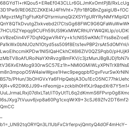
68GYdTI+rKQou5+EReEf043CLLr6GLJmKxOmtPjB/RxLcUg
3D1Pw9/RE06ZCZKKEI4J4FhVht+7jftr1BfQBnZgaigUB+f
/MgvztMgTlgFtuKbFQYsrmiunqQi2XSYfgURYRyNMYMipI
QnY8QTkDvutgZIxkvebd2I7CtsGg68FWC9G6QFaWuWwW
7HCUSZYepqg9CUFh59US9KxMlWCRhUlYW4QXLIp/oUDKE
xVBzeDin4VF7DqNQgwVR4Yy+k1cNlS5wKMcTYss8eZro
Pa1kWx0bNUOzN1Otyd5ss509f8Ets1evPBP2rsAt5dOMYnl/u
LwoEIhccmiKPDw1Nl5lQaHCkhCX6l6ZlV0QZSPqb0/pHUjK
zMbTV8oAfURoiNaYXhRvzglBmFKV/c3jzMunJBgBJDjfbN
tV36XvEhMog930rwSC57Ez1h+NMl0GMiWLyXPNTrX8fN
m8n3mpopO5W4aiwWgxe1Hwc9pegqpbfDgvFvurSwXrNIN
BS7b/PHun/3bOHGVxYa6FHpQebjA3Ou1EcO5NC77hkUeho
XjR+vR2DlK6JJ99+nFeomjp+zckblh0HfXJr9apdXr87Y5m
UuLJrmaLRxj07dIxLTat/iT0yUtTL6q2dKmmS6FPvrp0g8
l6sJXyg7tVuuv6jvp8a60Pg1cxqWrX9+3cSJ69Zfv2DT6m
QmCC
–
b1=_UN92tqORYQn3LI1UbFxCIrferpvjQmtyQ4dOF4mHcY–