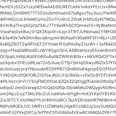
7N/Pyrupo56UkY95Wlc2MNva1NK9tK2hh35xcGheUU9MPiXj
NyHDtJ55ZxYJxyNPGwAAE69JREFUeNrtnAdYFEcUxx9NwAO
RhNbLOm9995777333nubm0nudo87jqKgxvTky3uzu1fwiK
4lPnNGzcsL64eMOymxZDn7rU4tULZtksKJvN0uSyN7lWQp/
8VXrRujTHrq9ZpfdZSAiJ7TY6e9Pn0CfOmnlxF0+RjWreN
Viwafwj0yb8ucjVrQX3Xqo0r+kzpr3TI9TJUNbmaa2YfBH36
k93e4Gk7aNGKm9avq6mpmVi8bPaaPr90a6KF5FrnRjJ+U/E
6xBQZ9l3TZw9FfoEF3VYmlet1FGdPAsNyZ/szW++3xfBAE
zqg+Ffaq0aWho6ErJWY8Ggn/SlvLA6BXaHyxy65zwn8mzl
OtYpqlLhX6jUKdSF0At0u8ulWZW9tXrBGk++NXVRQ42FTIxU
sz0qvbv2FiEUdRLse72n5/Aue/GTfpYjbHqGXwydNZIx57
eIJboVuqcyrqYNjnuuAnPZDPP87/Qtd8l0u64gropEDOFN
Y/NGQXc0fQkfOBr2tS7oaJKGU31p18sSs+x0xOo9YDFUH
4PILHzrn3rVr773/qFMO05teL8ZQX32QX1gjjfFubnbOXbI0
w8qoDJnmDcsrag0ZnGQaOGKQcSlbsWqKuDWQygvNORma7
xm2NpJZvjz73Kb39o2ULxsNfwkrIdYgB+HrX3YKaOY8YKKz
ZuU8TCYJ0clWeSYhJmNtHGd8Cr7ezASXrVdshR7WhBmtx
R8PoMIGEkJVC3WRYcUZIWIwNJVgkRYz0B2uySoy5UMQO
ntXnP32PXvjDR7Jy1kPfthChTriO6j6s4VEwRChMKQnZPAY7