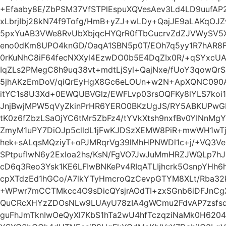
+Efaaby8E/ZbPSM37VfSTPlEspuXQVesAev3Ld4LD9uufAP2
xLbrjIbj28kN74f9Tofg/HmB+yZJ+wLDy+QajJE9aLAKqOJ
5pxYuAB3VWe8RvUbXbjqcHYQrR0fTbCucrvZdZJVWySV5X
eno0dKm8UPO4knGD/OaqA1SBN5p0T/EOh7q5yy1R7hAR8F
0rKuNhC8iF64fecNXXyl4EzwDO0b5E4DqZIx0R/+qSYxcU
IqZLs2PMegC8h9uq38vt+mdtLjSyl+QajNxe/fUoY3qowQr
5jhAKzEmDoV/qiQrEyHgX8Gc6eLOUn+w2N+ApXQNC090AF
itYC1s8U3Xd+0EWQUBVGlz/EWFLvp03rsOQFKy8lYLS7ko
JnjBwjMPW5qVyZkinPrHR6YERO0BKzUgJS/RY5ABKUPw
tK0z6fZbzLSaOjYC6tMr5ZbFz4/tYVkXtsh9nxfBv0YINnMg
ZmyM1uPY7DiOJp5clldL1jFwKJDSzXEMW8PiR+mwWH1wTj
hek+sALqsMQziyT+oPJMRqrVg39lMhHPNWDl1c+j/+VQ3
SPtpufIwN6y2ExIoa2hs/KsN/FgVO7JwJuMmHRZJWQLp7h
cD6q3Reo3Ysk1KE6LFIwBNKePv4RIqATLIjhcrk5OsnpYH
cpXTdzEd1hGCo/A7lkYTyHmcroQzCevpGTYM8XLt/Rba32
+WPwr7mCCTMkcc4O9sDicQYsjrAOdTI+zxSGnb6iDFJnC
QuCRcXHYzZDOsNLw9LUAyU78zIA4gWCmu2FdvAP7zsfs
guFhJmTknIwOeQyXl7KbS1hTa2wU4hfTczqziNaMk0H6204