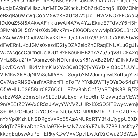
YSYG6bCGh4dHTNEcsjB8UgFkYGdMeKblVrY7DabjlQ0Lg
kuojzBA9nFvHIszUuYMTOsGKnckUtQh7zkQchq5HBXMONm
eBXgBa6wYwqCopM5waK9XUc8WqjJoTiHwMNO7FFOApQy
lDd0uZ58l8A4kwAFnIkknwAf4A7w4Yz/EkudE7TdVcY5HSH
3PMN8GH5OYNz0XbGlMk7m+6i06OfxxmwMpB5GOLBrtOX
nX4cWWFtOndIWAfNaKKt6EUyi0dwTbY/PtF2U0/XI9N5b
dFwERnUKbJGMs0xszdD2tyDZA2sIdZnCRaqENUXLuGgJfvi
WCWcqccCaihndDcilOUfG2EKo6FiHBzhYA75/5gv3TCF42
VHz6BxuZ1tvPAsmzv6NNDfcmikcsK61wXBz2MVhDlNkJVi
jKKvEOwVH1iK4MhmK1aXYo3Cs8CjCjVY6VDIyIQ8d0fLUY
VlB1Kw2Is6UjNlMi8cMPi8BLkScgrbYM2JumqcwtXuffsgYI
Qv7AsdRN58VesIYXRihchFHqFoFVIYYdkBWTfyQYsOo54
Q5WHLU02958ur08Z6Q0LLiF7av3hNCpf3/o9TajtK8BLR/72
arEzW8AIz3msS1iV9L0qDaUEyxriyRED6hTGIzywqBcjV
9mXBEtZCYeVx0RSzJKwyYWVVZUHRxi3XSO5IT8wycvemju
8+DBJZOHIa0C7YGJSExDJbbcVCrNRR9M1hLPkL+CZU3B
nYxVp8KzNI/NSDRgpVvRp55AzANURdRTYBfxlL1ygpU6XD
8dqTcZ9R+aDnbBaJa9ZK+HsaNZwx9VFZrJN77BPILasKqyZ
kkdgEqbswAuPETiERkyKGwVVvGpyfLwJu1XrCwu2OBW2A