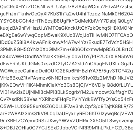
QuCRcXHYzZDOsNLw9LUAyU78zIA4gWCmu2FdvAP7zsfs
guFhJmTknIwOeQyXl7KbS1hTa2wU4hfTczqziNaMk0H6204
YSYG6bCGh4dHTNEcsjB8UgFkYGdMeKblVrY7DabjlQ0Lg
kuojzBA9nFvHIszUuYMTOsGKnckUtQh7zkQchq5HBXMONm
eBXgBa6wYwqCopM5waK9XUc8WqjJoTiHwMNO7FFOApQy
lDd0uZ58l8A4kwAFnIkknwAf4A7w4Yz/EkudE7TdVcY5HSH
3PMN8GH5OYNz0XbGlMk7m+6i06OfxxmwMpB5GOLBrtOX
nX4cWWFtOndIWAfNaKKt6EUyi0dwTbY/PtF2U0/XI9N5b
dFwERnUKbJGMs0xszdD2tyDZA2sIdZnCRaqENUXLuGgJfvi
WCWcqccCaihndDcilOUfG2EKo6FiHBzhYA75/5gv3TCF42
VHz6BxuZ1tvPAsmzv6NNDfcmikcsK61wXBz2MVhDlNkJVi
jKKvEOwVH1iK4MhmK1aXYo3Cs8CjCjVY6VDIyIQ8d0fLUY
VlB1Kw2Is6UjNlMi8cMPi8BLkScgrbYM2JumqcwtXuffsgYI
Qv7AsdRN58VesIYXRihchFHqFoFVIYYdkBWTfyQYsOo54
Q5WHLU02958ur08Z6Q0LLiF7av3hNCpf3/o9TajtK8BLR/72
arEzW8AIz3msS1iV9L0qDaUEyxriyRED6hTGIzywqBcjV
9mXBEtZCYeVx0RSzJKwyYWVVZUHRxi3XSO5IT8wycvemju
8+DBJZOHIa0C7YGJSExDJbbcVCrNRR9M1hLPkL+CZU3B