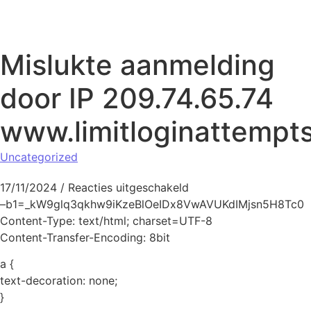
Naar de inhoud springen
Mislukte aanmelding
door IP 209.74.65.74
www.limitloginattempt
Uncategorized
voor Mislukte aanmeldi
17/11/2024
/
Reacties uitgeschakeld
–b1=_kW9glq3qkhw9iKzeBlOeIDx8VwAVUKdIMjsn5H8Tc0
Content-Type: text/html; charset=UTF-8
Content-Transfer-Encoding: 8bit
a {
text-decoration: none;
}