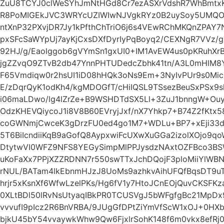
ZuU8TCYJ0clWeSYhJmNtHGd8Cr7ezASXrVdshR7WhBmtx
R8PoMIGEkJVC3WRYcUZIWIwNJVgkRYz0B2uySoy5UMQO
ntXnP32PXvjDR7Jy1kPfthChTriO6j6s4VEwRChMKQnZPAY7
pxSFcSaWYpUj7ayKjCxsDXfDyrIyPqBoyq2/CEXNgR7VVz/
92HJ/g/Eaolggob6gVYmSn1gxUI0+IM1AvEW4us0pKRuhX
jgZZvqO9ZTvB2db47YnnPHTUDedcZbhk41tn/A3L0mHlM8Y
F65Vmdiqw0r2hsUI1iD08hHQk3oNs9Em+3NyIvPUr9s0Mic
E/zDqrQyK1odKh4/kgMDOGfT/cHiIQSL9TSsezBeuSxPSx9sl
i06maLDwo/lg4lZrZe+B9WSHDTdSX5Ll+3ZuJ1bnngW+Ouyc
OdzKHEVQiycoJ1i8V8B60EVryjJxf/nX7Yhkp7+B74Z2fKtx
coGWNmjCwceK3gDrzFU0ed4go1M7+WDLu+BP7+xEji33d
5T6BiIcndiiKqB9aGofQ8AypxwiFcUXwXuGGa2izolXOjo9q
DtytwVI0WFZ9NFS8YEGySimpMlPPJysdzNAxtOZFBco3BS
uKoFaXx7PPjXZZRDNN7r550swTTxJchDQojF3ploMiiYlW
rNUL/BATam4lkEbnmHJzJ8UoMs9azhkvAihUFQfBqsDT9u
hrjr5xKsnXf6WfwLzelPKs/Hg6fV1y7HtoJCnEOjQuvCKSFK
0XLtBDl50lRvNsUtyaqIBkPR0TCUSVgJ5bWFgfgBc21MpD
vvvufI9pIcz2R6BnVRBA/9JUgGfDPtZiYmVfScW1xOJ+0HXb
bjkU45bY54vvaywkWhw9Qw6FjxlrSohK148f6m0vkx8efRj