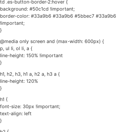
td .es-button-border-2:hover {
background: #50c1cd !important;
border-color: #33a9b6 #33a9b6 #5bbec7 #33a9b6
!important;
}
@media only screen and (max-width: 600px) {
p, ul li, ol li, a {
line-height: 150% !important
}
h1, h2, h3, h1 a, h2 a, h3 a {
line-height: 120%
}
h1 {
font-size: 30px !important;
text-align: left
}
h2 {