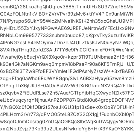
vomBQ/r28LkoJhgQhUqrcv3885jTmmUlHx8U372ne15SMys
Q0AzFOLNtn1kVlBO+ZVrVPvr39zMv6+tiYV4Pi0n9unMiWN
7N/Pyrupo56UkY95Wlc2MNva1NK9tK2hh35xcGheUU9MPiXj
NyHDtJ55ZxYJxyNPGwAAE69JREFUeNrtnAdYFEcUxx9NwAO
RhNbLOm9995777333nubm0nudo87jqKgxvTky3uzu1fwiK
4lPnNGzcsL64eMOymxZDn7rU4tULZtksKJvN0uSyN7lWQp/
8VXrRujTHrq9ZpfdZSAiJ7TY6e9Pn0CfOmnlxF0+RjWreN
Viwafwj0yb8ucjVrQX3Xqo0r+kzpr3TI9TJUNbmaa2YfBH36
k93e4Gk7aNGKm9avq6mpmVi8bPaaPr90a6KF5FrnRjJ+U/E
6xBQZ9l3TZw9FfoEF3VYmlet1FGdPAsNyZ/szW++3xfBAE
zqg+Ffaq0aWho6ErJWY8Ggn/SlvLA6BXaHyxy65zwn8mzl
OtYpqlLhX6jUKdSF0At0u8ulWZW9tXrBGk++NXVRQ42FTIxU
sz0qvbv2FiEUdRLse72n5/Aue/GTfpYjbHqGXwydNZIx57
eIJboVuqcyrqYNjnuuAnPZDPP87/Qtd8l0u64gropEDOFN
Y/NGQXc0fQkfOBr2tS7oaJKGU31p18sSs+x0xOo9YDFUH
4PILHzrn3rVr773/qFMO05teL8ZQX32QX1gjjfFubnbOXbI0
w8qoDJnmDcsrag0ZnGQaOGKQcSlbsWqKuDWQygvNORma7
xm2NpJZvjz73Kb39o2ULxsNfwkrIdYgB+HrX3YKaOY8YKKz