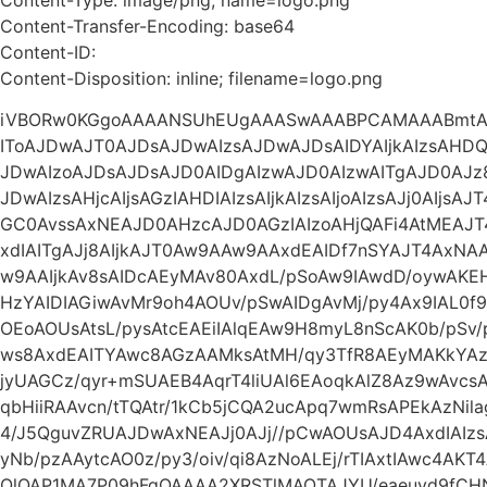
Content-Transfer-Encoding: base64
Content-ID:
Content-Disposition: inline; filename=logo.png
iVBORw0KGgoAAAANSUhEUgAAASwAAABPCAMAAABmtAg
IToAJDwAJT0AJDsAJDwAIzsAJDwAJDsAIDYAIjkAIzsAHDQA
JDwAIzoAJDsAJDsAJD0AIDgAIzwAJD0AIzwAITgAJD0AJz
JDwAIzsAHjcAIjsAGzIAHDIAIzsAIjkAIzsAIjoAIzsAJj0AIjs
GC0AvssAxNEAJD0AHzcAJD0AGzIAIzoAHjQAFi4AtMEAJ
xdIAITgAJj8AIjkAJT0Aw9AAw9AAxdEAIDf7nSYAJT4Ax
w9AAIjkAv8sAIDcAEyMAv80AxdL/pSoAw9IAwdD/oywA
HzYAIDIAGiwAvMr9oh4AOUv/pSwAIDgAvMj/py4Ax9IAL0f9
OEoAOUsAtsL/pysAtcEAEiIAlqEAw9H8myL8nScAK0b/pSv
ws8AxdEAITYAwc8AGzAAMksAtMH/qy3TfR8AEyMAKkYAz93
jyUAGCz/qyr+mSUAEB4AqrT4liUAl6EAoqkAlZ8Az9wAvc
qbHiiRAAvcn/tTQAtr/1kCb5jCQA2ucApq7wmRsAPEkAzNil
4/J5QguvZRUAJDwAxNEAJj0AJj//pCwAOUsAJD4AxdIAI
yNb/pzAAytcAO0z/py3/oiv/qi8AzNoALEj/rTIAxtIAwc4AKT
QlQAP1MA7P09hFgQAAAA2XRSTlMAOTAJYU/eaeuyd9fCH