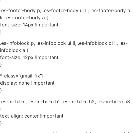
.es-footer-body p, .es-footer-body ul li, .es-footer-body ol
li, .es-footer-body a {
font-size: 14px !important
}
.es-infoblock p, .es-infoblock ul li, .es-infoblock ol li, .es-
infoblock a {
font-size: 12px !important
}
*[class=”gmail-fix”] {
display: none !important
}
.es-m-txt-c, .es-m-txt-c h1, .es-m-txt-c h2, .es-m-txt-c h3
{
text-align: center !important
}