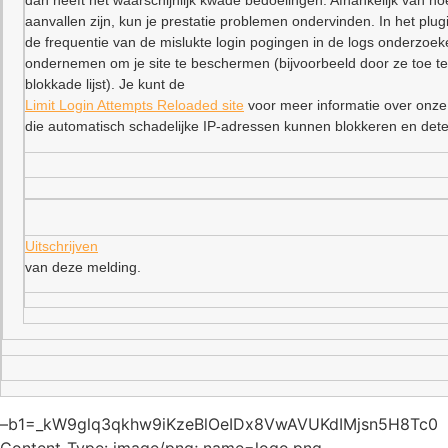
dan heeft het waarschijnlijk kwade bedoelingen. Afhankelijk van ho
aanvallen zijn, kun je prestatie problemen ondervinden. In het plu
de frequentie van de mislukte login pogingen in de logs onderzoe
ondernemen om je site te beschermen (bijvoorbeeld door ze toe t
blokkade lijst). Je kunt de
Limit Login Attempts Reloaded site
voor meer informatie over onze
die automatisch schadelijke IP-adressen kunnen blokkeren en dete
Uitschrijven
van deze melding.
–b1=_kW9glq3qkhw9iKzeBlOeIDx8VwAVUKdIMjsn5H8Tc0
Content-Type: image/png; name=logo.png