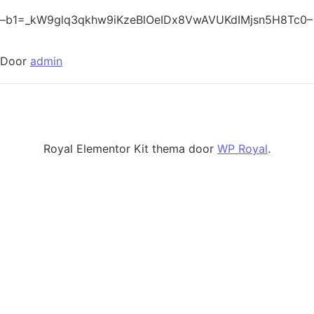
–b1=_kW9glq3qkhw9iKzeBlOeIDx8VwAVUKdIMjsn5H8Tc0–
Door
admin
Royal Elementor Kit thema door
WP Royal
.