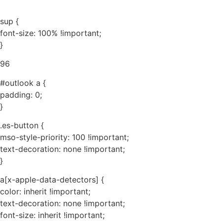
sup {
font-size: 100% !important;
}
96
#outlook a {
padding: 0;
}
.es-button {
mso-style-priority: 100 !important;
text-decoration: none !important;
}
a[x-apple-data-detectors] {
color: inherit !important;
text-decoration: none !important;
font-size: inherit !important;