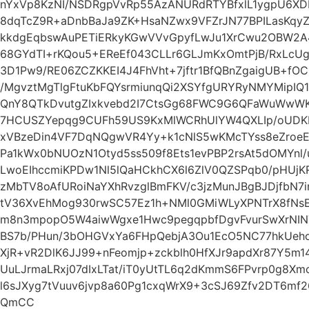
nYxVp8KzNI/NSDRgpVvRp55AzANURdRTYBfxlL1ygpU6XD
8dqTcZ9R+aDnbBaJa9ZK+HsaNZwx9VFZrJN77BPILasKqyZ
kkdgEqbswAuPETiERkyKGwVVvGpyfLwJu1XrCwu2OBW2A
68GYdTI+rKQou5+EReEf043CLLr6GLJmKxOmtPjB/RxLcUg
3D1Pw9/RE06ZCZKKEI4J4FhVht+7jftr1BfQBnZgaigUB+f
/MgvztMgTlgFtuKbFQYsrmiunqQi2XSYfgURYRyNMYMipI
QnY8QTkDvutgZIxkvebd2I7CtsGg68FWC9G6QFaWuWwW
7HCUSZYepqg9CUFh59US9KxMlWCRhUlYW4QXLIp/oUDKE
xVBzeDin4VF7DqNQgwVR4Yy+k1cNlS5wKMcTYss8eZro
Pa1kWx0bNUOzN1Otyd5ss509f8Ets1evPBP2rsAt5dOMYnl/u
LwoEIhccmiKPDw1Nl5lQaHCkhCX6l6ZlV0QZSPqb0/pHUjK
zMbTV8oAfURoiNaYXhRvzglBmFKV/c3jzMunJBgBJDjfbN
tV36XvEhMog930rwSC57Ez1h+NMl0GMiWLyXPNTrX8fN
m8n3mpopO5W4aiwWgxe1Hwc9pegqpbfDgvFvurSwXrNIN
BS7b/PHun/3bOHGVxYa6FHpQebjA3Ou1EcO5NC77hkUeho
XjR+vR2DlK6JJ99+nFeomjp+zckblh0HfXJr9apdXr87Y5m
UuLJrmaLRxj07dIxLTat/iT0yUtTL6q2dKmmS6FPvrp0g8
l6sJXyg7tVuuv6jvp8a60Pg1cxqWrX9+3cSJ69Zfv2DT6m
QmCC