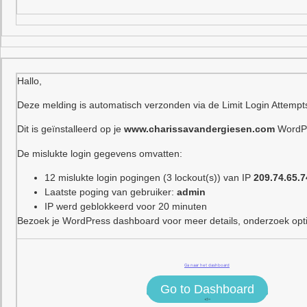
Hallo,
Deze melding is automatisch verzonden via de Limit Login Attempt
Dit is geïnstalleerd op je
www.charissavandergiesen.com
WordPr
De mislukte login gegevens omvatten:
12 mislukte login pogingen (3 lockout(s)) van IP
209.74.65.7
Laatste poging van gebruiker:
admin
IP werd geblokkeerd voor 20 minuten
Bezoek je WordPress dashboard voor meer details, onderzoek optie
Ga naar het dashboard
Go to Dashboard
<!–