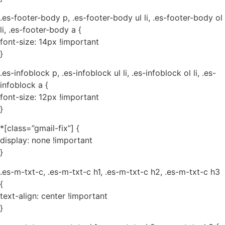
.es-footer-body p, .es-footer-body ul li, .es-footer-body ol
li, .es-footer-body a {
font-size: 14px !important
}
.es-infoblock p, .es-infoblock ul li, .es-infoblock ol li, .es-
infoblock a {
font-size: 12px !important
}
*[class=”gmail-fix”] {
display: none !important
}
.es-m-txt-c, .es-m-txt-c h1, .es-m-txt-c h2, .es-m-txt-c h3
{
text-align: center !important
}