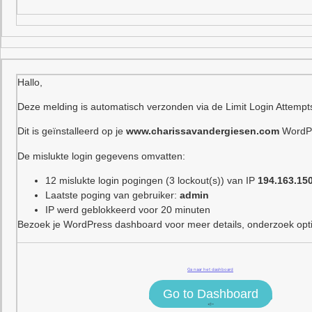
Hallo,
Deze melding is automatisch verzonden via de Limit Login Attempt
Dit is geïnstalleerd op je
www.charissavandergiesen.com
WordPr
De mislukte login gegevens omvatten:
12 mislukte login pogingen (3 lockout(s)) van IP
194.163.15
Laatste poging van gebruiker:
admin
IP werd geblokkeerd voor 20 minuten
Bezoek je WordPress dashboard voor meer details, onderzoek optie
Ga naar het dashboard
Go to Dashboard
<!–