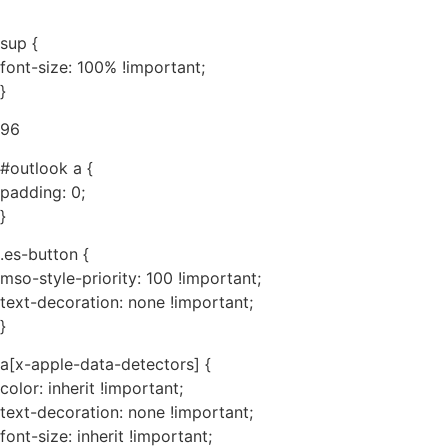
sup {
font-size: 100% !important;
}
96
#outlook a {
padding: 0;
}
.es-button {
mso-style-priority: 100 !important;
text-decoration: none !important;
}
a[x-apple-data-detectors] {
color: inherit !important;
text-decoration: none !important;
font-size: inherit !important;