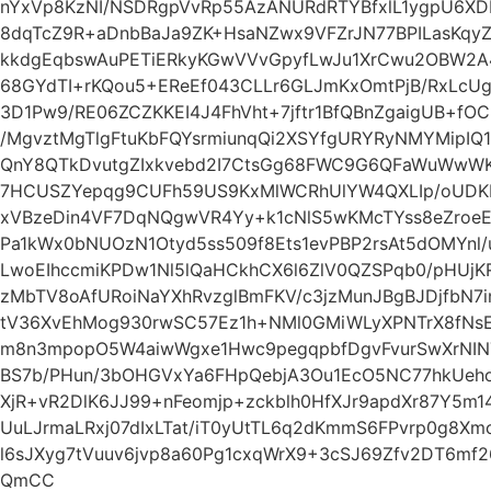
nYxVp8KzNI/NSDRgpVvRp55AzANURdRTYBfxlL1ygpU6XD
8dqTcZ9R+aDnbBaJa9ZK+HsaNZwx9VFZrJN77BPILasKqyZ
kkdgEqbswAuPETiERkyKGwVVvGpyfLwJu1XrCwu2OBW2A
68GYdTI+rKQou5+EReEf043CLLr6GLJmKxOmtPjB/RxLcUg
3D1Pw9/RE06ZCZKKEI4J4FhVht+7jftr1BfQBnZgaigUB+f
/MgvztMgTlgFtuKbFQYsrmiunqQi2XSYfgURYRyNMYMipI
QnY8QTkDvutgZIxkvebd2I7CtsGg68FWC9G6QFaWuWwW
7HCUSZYepqg9CUFh59US9KxMlWCRhUlYW4QXLIp/oUDKE
xVBzeDin4VF7DqNQgwVR4Yy+k1cNlS5wKMcTYss8eZro
Pa1kWx0bNUOzN1Otyd5ss509f8Ets1evPBP2rsAt5dOMYnl/u
LwoEIhccmiKPDw1Nl5lQaHCkhCX6l6ZlV0QZSPqb0/pHUjK
zMbTV8oAfURoiNaYXhRvzglBmFKV/c3jzMunJBgBJDjfbN
tV36XvEhMog930rwSC57Ez1h+NMl0GMiWLyXPNTrX8fN
m8n3mpopO5W4aiwWgxe1Hwc9pegqpbfDgvFvurSwXrNIN
BS7b/PHun/3bOHGVxYa6FHpQebjA3Ou1EcO5NC77hkUeho
XjR+vR2DlK6JJ99+nFeomjp+zckblh0HfXJr9apdXr87Y5m
UuLJrmaLRxj07dIxLTat/iT0yUtTL6q2dKmmS6FPvrp0g8
l6sJXyg7tVuuv6jvp8a60Pg1cxqWrX9+3cSJ69Zfv2DT6m
QmCC