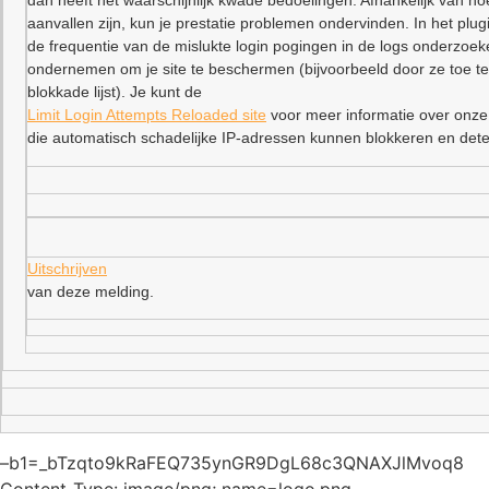
dan heeft het waarschijnlijk kwade bedoelingen. Afhankelijk van ho
aanvallen zijn, kun je prestatie problemen ondervinden. In het plu
de frequentie van de mislukte login pogingen in de logs onderzoe
ondernemen om je site te beschermen (bijvoorbeeld door ze toe t
blokkade lijst). Je kunt de
Limit Login Attempts Reloaded site
voor meer informatie over onze
die automatisch schadelijke IP-adressen kunnen blokkeren en dete
Uitschrijven
van deze melding.
–b1=_bTzqto9kRaFEQ735ynGR9DgL68c3QNAXJlMvoq8
Content-Type: image/png; name=logo.png