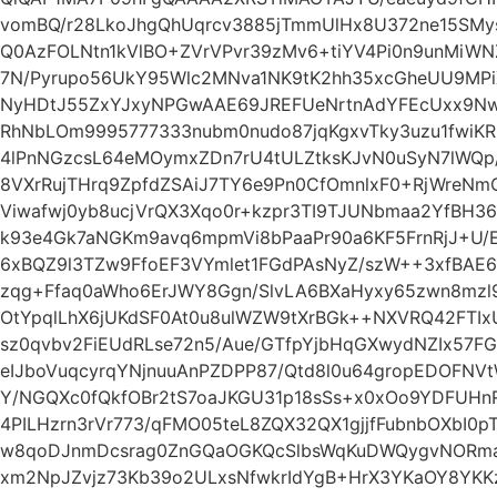
vomBQ/r28LkoJhgQhUqrcv3885jTmmUlHx8U372ne15SMys
Q0AzFOLNtn1kVlBO+ZVrVPvr39zMv6+tiYV4Pi0n9unMiWN
7N/Pyrupo56UkY95Wlc2MNva1NK9tK2hh35xcGheUU9MPiXj
NyHDtJ55ZxYJxyNPGwAAE69JREFUeNrtnAdYFEcUxx9NwAO
RhNbLOm9995777333nubm0nudo87jqKgxvTky3uzu1fwiK
4lPnNGzcsL64eMOymxZDn7rU4tULZtksKJvN0uSyN7lWQp/
8VXrRujTHrq9ZpfdZSAiJ7TY6e9Pn0CfOmnlxF0+RjWreN
Viwafwj0yb8ucjVrQX3Xqo0r+kzpr3TI9TJUNbmaa2YfBH36
k93e4Gk7aNGKm9avq6mpmVi8bPaaPr90a6KF5FrnRjJ+U/E
6xBQZ9l3TZw9FfoEF3VYmlet1FGdPAsNyZ/szW++3xfBAE
zqg+Ffaq0aWho6ErJWY8Ggn/SlvLA6BXaHyxy65zwn8mzl
OtYpqlLhX6jUKdSF0At0u8ulWZW9tXrBGk++NXVRQ42FTIxU
sz0qvbv2FiEUdRLse72n5/Aue/GTfpYjbHqGXwydNZIx57
eIJboVuqcyrqYNjnuuAnPZDPP87/Qtd8l0u64gropEDOFN
Y/NGQXc0fQkfOBr2tS7oaJKGU31p18sSs+x0xOo9YDFUH
4PILHzrn3rVr773/qFMO05teL8ZQX32QX1gjjfFubnbOXbI0
w8qoDJnmDcsrag0ZnGQaOGKQcSlbsWqKuDWQygvNORma7
xm2NpJZvjz73Kb39o2ULxsNfwkrIdYgB+HrX3YKaOY8YKKz