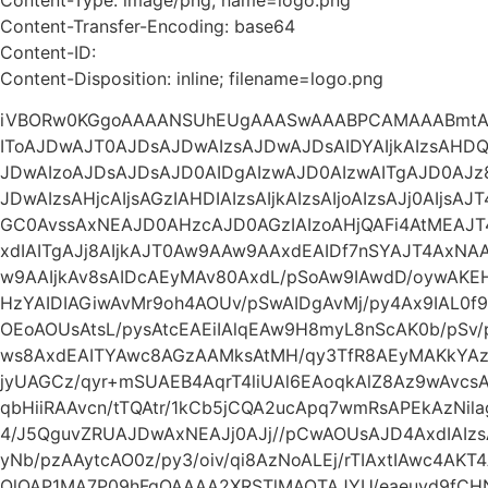
Content-Transfer-Encoding: base64
Content-ID:
Content-Disposition: inline; filename=logo.png
iVBORw0KGgoAAAANSUhEUgAAASwAAABPCAMAAABmtAg
IToAJDwAJT0AJDsAJDwAIzsAJDwAJDsAIDYAIjkAIzsAHDQA
JDwAIzoAJDsAJDsAJD0AIDgAIzwAJD0AIzwAITgAJD0AJz
JDwAIzsAHjcAIjsAGzIAHDIAIzsAIjkAIzsAIjoAIzsAJj0AIjs
GC0AvssAxNEAJD0AHzcAJD0AGzIAIzoAHjQAFi4AtMEAJ
xdIAITgAJj8AIjkAJT0Aw9AAw9AAxdEAIDf7nSYAJT4Ax
w9AAIjkAv8sAIDcAEyMAv80AxdL/pSoAw9IAwdD/oywA
HzYAIDIAGiwAvMr9oh4AOUv/pSwAIDgAvMj/py4Ax9IAL0f9
OEoAOUsAtsL/pysAtcEAEiIAlqEAw9H8myL8nScAK0b/pSv
ws8AxdEAITYAwc8AGzAAMksAtMH/qy3TfR8AEyMAKkYAz93
jyUAGCz/qyr+mSUAEB4AqrT4liUAl6EAoqkAlZ8Az9wAvc
qbHiiRAAvcn/tTQAtr/1kCb5jCQA2ucApq7wmRsAPEkAzNil
4/J5QguvZRUAJDwAxNEAJj0AJj//pCwAOUsAJD4AxdIAI
yNb/pzAAytcAO0z/py3/oiv/qi8AzNoALEj/rTIAxtIAwc4AKT
QlQAP1MA7P09hFgQAAAA2XRSTlMAOTAJYU/eaeuyd9fCH