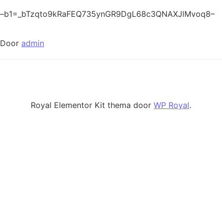
–b1=_bTzqto9kRaFEQ735ynGR9DgL68c3QNAXJlMvoq8–
Door
admin
Royal Elementor Kit thema door
WP Royal
.