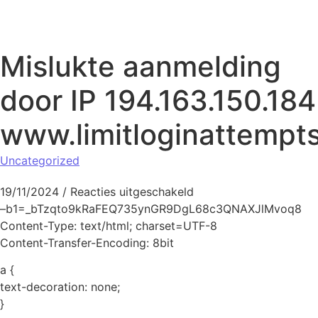
Naar de inhoud springen
Mislukte aanmelding
door IP 194.163.150.184
www.limitloginattempt
Uncategorized
voor Mislukte aanmeldi
19/11/2024
/
Reacties uitgeschakeld
–b1=_bTzqto9kRaFEQ735ynGR9DgL68c3QNAXJlMvoq8
Content-Type: text/html; charset=UTF-8
Content-Transfer-Encoding: 8bit
a {
text-decoration: none;
}