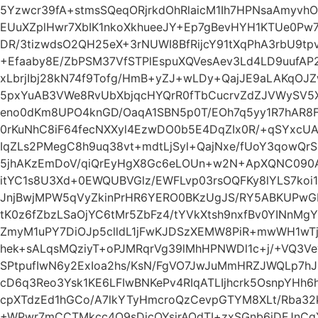
5Yzwcr39fA+stmsSQeqORjrkdOhRlaicM1Ih7HPNsaAmyvh
EUuXZplHwr7XbIK1nkoXkhueeJY+Ep7gBevHYH1KTUe0Pw
DR/3tizwdsO2QH25eX+3rNUWI8BfRijcY91tXqPhA3rbU9t
+Efaaby8E/ZbPSM37VfSTPlEspuXQVesAev3Ld4LD9uufAP2
xLbrjIbj28kN74f9Tofg/HmB+yZJ+wLDy+QajJE9aLAKqOJ
5pxYuAB3VWe8RvUbXbjqcHYQrR0fTbCucrvZdZJVWySV5X
eno0dKm8UPO4knGD/OaqA1SBN5p0T/EOh7q5yy1R7hAR8F
0rKuNhC8iF64fecNXXyl4EzwDO0b5E4DqZIx0R/+qSYxcU
IqZLs2PMegC8h9uq38vt+mdtLjSyl+QajNxe/fUoY3qowQr
5jhAKzEmDoV/qiQrEyHgX8Gc6eLOUn+w2N+ApXQNC090AF
itYC1s8U3Xd+0EWQUBVGlz/EWFLvp03rsOQFKy8lYLS7ko
JnjBwjMPW5qVyZkinPrHR6YERO0BKzUgJS/RY5ABKUPw
tK0z6fZbzLSaOjYC6tMr5ZbFz4/tYVkXtsh9nxfBv0YINnMg
ZmyM1uPY7DiOJp5clldL1jFwKJDSzXEMW8PiR+mwWH1wTj
hek+sALqsMQziyT+oPJMRqrVg39lMhHPNWDl1c+j/+VQ3
SPtpufIwN6y2ExIoa2hs/KsN/FgVO7JwJuMmHRZJWQLp7h
cD6q3Reo3Ysk1KE6LFIwBNKePv4RIqATLIjhcrk5OsnpYH
cpXTdzEd1hGCo/A7lkYTyHmcroQzCevpGTYM8XLt/Rba32
+WPwr7mCCTMkcc4O9sDicQYsjrAOdTI+zxSGnb6iDFJnC