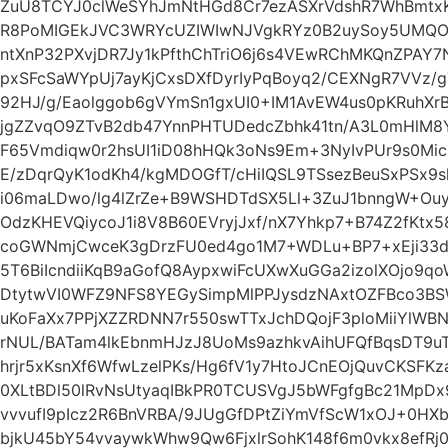
ZuU8TCYJ0clWeSYhJmNtHGd8Cr7ezASXrVdshR7WhBmtx
R8PoMIGEkJVC3WRYcUZIWIwNJVgkRYz0B2uySoy5UMQO
ntXnP32PXvjDR7Jy1kPfthChTriO6j6s4VEwRChMKQnZPAY7
pxSFcSaWYpUj7ayKjCxsDXfDyrIyPqBoyq2/CEXNgR7VVz/
92HJ/g/Eaolggob6gVYmSn1gxUI0+IM1AvEW4us0pKRuhX
jgZZvqO9ZTvB2db47YnnPHTUDedcZbhk41tn/A3L0mHlM8Y
F65Vmdiqw0r2hsUI1iD08hHQk3oNs9Em+3NyIvPUr9s0Mic
E/zDqrQyK1odKh4/kgMDOGfT/cHiIQSL9TSsezBeuSxPSx9sl
i06maLDwo/lg4lZrZe+B9WSHDTdSX5Ll+3ZuJ1bnngW+Ouyc
OdzKHEVQiycoJ1i8V8B60EVryjJxf/nX7Yhkp7+B74Z2fKtx
coGWNmjCwceK3gDrzFU0ed4go1M7+WDLu+BP7+xEji33d
5T6BiIcndiiKqB9aGofQ8AypxwiFcUXwXuGGa2izolXOjo9q
DtytwVI0WFZ9NFS8YEGySimpMlPPJysdzNAxtOZFBco3BS
uKoFaXx7PPjXZZRDNN7r550swTTxJchDQojF3ploMiiYlW
rNUL/BATam4lkEbnmHJzJ8UoMs9azhkvAihUFQfBqsDT9u
hrjr5xKsnXf6WfwLzelPKs/Hg6fV1y7HtoJCnEOjQuvCKSFK
0XLtBDl50lRvNsUtyaqIBkPR0TCUSVgJ5bWFgfgBc21MpD
vvvufI9pIcz2R6BnVRBA/9JUgGfDPtZiYmVfScW1xOJ+0HXb
bjkU45bY54vvaywkWhw9Qw6FjxlrSohK148f6m0vkx8efRj