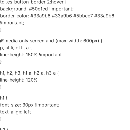
td .es-button-border-2:hover {
background: #50c1cd !important;
border-color: #33a9b6 #33a9b6 #5bbec7 #33a9b6
!important;
}
@media only screen and (max-width: 600px) {
p, ul li, ol li, a {
line-height: 150% !important
}
h1, h2, h3, h1 a, h2 a, h3 a {
line-height: 120%
}
h1 {
font-size: 30px !important;
text-align: left
}
h2 {