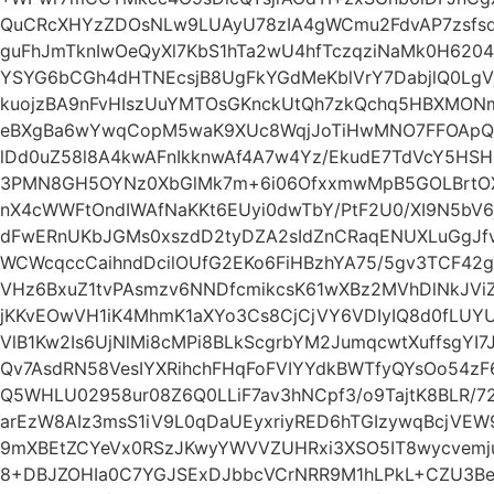
QuCRcXHYzZDOsNLw9LUAyU78zIA4gWCmu2FdvAP7zsfs
guFhJmTknIwOeQyXl7KbS1hTa2wU4hfTczqziNaMk0H6204
YSYG6bCGh4dHTNEcsjB8UgFkYGdMeKblVrY7DabjlQ0Lg
kuojzBA9nFvHIszUuYMTOsGKnckUtQh7zkQchq5HBXMONm
eBXgBa6wYwqCopM5waK9XUc8WqjJoTiHwMNO7FFOApQy
lDd0uZ58l8A4kwAFnIkknwAf4A7w4Yz/EkudE7TdVcY5HSH
3PMN8GH5OYNz0XbGlMk7m+6i06OfxxmwMpB5GOLBrtOX
nX4cWWFtOndIWAfNaKKt6EUyi0dwTbY/PtF2U0/XI9N5b
dFwERnUKbJGMs0xszdD2tyDZA2sIdZnCRaqENUXLuGgJfvi
WCWcqccCaihndDcilOUfG2EKo6FiHBzhYA75/5gv3TCF42
VHz6BxuZ1tvPAsmzv6NNDfcmikcsK61wXBz2MVhDlNkJVi
jKKvEOwVH1iK4MhmK1aXYo3Cs8CjCjVY6VDIyIQ8d0fLUY
VlB1Kw2Is6UjNlMi8cMPi8BLkScgrbYM2JumqcwtXuffsgYI
Qv7AsdRN58VesIYXRihchFHqFoFVIYYdkBWTfyQYsOo54
Q5WHLU02958ur08Z6Q0LLiF7av3hNCpf3/o9TajtK8BLR/72
arEzW8AIz3msS1iV9L0qDaUEyxriyRED6hTGIzywqBcjV
9mXBEtZCYeVx0RSzJKwyYWVVZUHRxi3XSO5IT8wycvemju
8+DBJZOHIa0C7YGJSExDJbbcVCrNRR9M1hLPkL+CZU3B