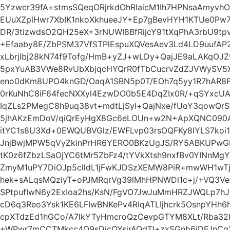
5Yzwcr39fA+stmsSQeqORjrkdOhRlaicM1Ih7HPNsaAmyvh
EUuXZplHwr7XbIK1nkoXkhueeJY+Ep7gBevHYH1KTUe0Pw
DR/3tizwdsO2QH25eX+3rNUWI8BfRijcY91tXqPhA3rbU9t
+Efaaby8E/ZbPSM37VfSTPlEspuXQVesAev3Ld4LD9uufAP2
xLbrjIbj28kN74f9Tofg/HmB+yZJ+wLDy+QajJE9aLAKqOJ
5pxYuAB3VWe8RvUbXbjqcHYQrR0fTbCucrvZdZJVWySV5X
eno0dKm8UPO4knGD/OaqA1SBN5p0T/EOh7q5yy1R7hAR8F
0rKuNhC8iF64fecNXXyl4EzwDO0b5E4DqZIx0R/+qSYxcU
IqZLs2PMegC8h9uq38vt+mdtLjSyl+QajNxe/fUoY3qowQr
5jhAKzEmDoV/qiQrEyHgX8Gc6eLOUn+w2N+ApXQNC090AF
itYC1s8U3Xd+0EWQUBVGlz/EWFLvp03rsOQFKy8lYLS7ko
JnjBwjMPW5qVyZkinPrHR6YERO0BKzUgJS/RY5ABKUPw
tK0z6fZbzLSaOjYC6tMr5ZbFz4/tYVkXtsh9nxfBv0YINnMg
ZmyM1uPY7DiOJp5clldL1jFwKJDSzXEMW8PiR+mwWH1wTj
hek+sALqsMQziyT+oPJMRqrVg39lMhHPNWDl1c+j/+VQ3
SPtpufIwN6y2ExIoa2hs/KsN/FgVO7JwJuMmHRZJWQLp7h
cD6q3Reo3Ysk1KE6LFIwBNKePv4RIqATLIjhcrk5OsnpYH
cpXTdzEd1hGCo/A7lkYTyHmcroQzCevpGTYM8XLt/Rba32
+WPwr7mCCTMkcc4O9sDicQYsjrAOdTI+zxSGnb6iDFJnC