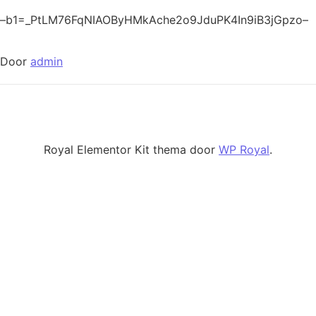
–b1=_PtLM76FqNIAOByHMkAche2o9JduPK4In9iB3jGpzo–
Door
admin
Royal Elementor Kit thema door
WP Royal
.