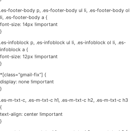
.es-footer-body p, .es-footer-body ul li, .es-footer-body ol
li, .es-footer-body a {
font-size: 14px !important
}
.es-infoblock p, .es-infoblock ul li, .es-infoblock ol li, .es-
infoblock a {
font-size: 12px !important
}
*[class=”gmail-fix”] {
display: none !important
}
.es-m-txt-c, .es-m-txt-c h1, .es-m-txt-c h2, .es-m-txt-c h3
{
text-align: center !important
}