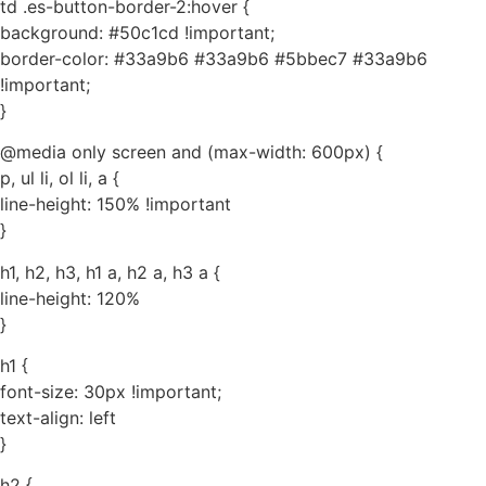
td .es-button-border-2:hover {
background: #50c1cd !important;
border-color: #33a9b6 #33a9b6 #5bbec7 #33a9b6
!important;
}
@media only screen and (max-width: 600px) {
p, ul li, ol li, a {
line-height: 150% !important
}
h1, h2, h3, h1 a, h2 a, h3 a {
line-height: 120%
}
h1 {
font-size: 30px !important;
text-align: left
}
h2 {