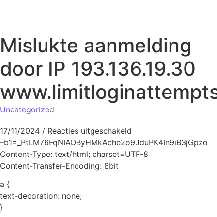
Naar de inhoud springen
Mislukte aanmelding
door IP 193.136.19.30
www.limitloginattempt
Uncategorized
voor Mislukte aanmeldi
17/11/2024
/
Reacties uitgeschakeld
–b1=_PtLM76FqNIAOByHMkAche2o9JduPK4In9iB3jGpzo
Content-Type: text/html; charset=UTF-8
Content-Transfer-Encoding: 8bit
a {
text-decoration: none;
}