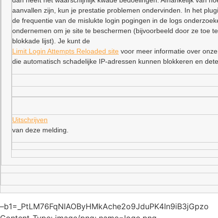
dan heeft het waarschijnlijk kwade bedoelingen. Afhankelijk van ho
aanvallen zijn, kun je prestatie problemen ondervinden. In het plu
de frequentie van de mislukte login pogingen in de logs onderzoe
ondernemen om je site te beschermen (bijvoorbeeld door ze toe t
blokkade lijst). Je kunt de
Limit Login Attempts Reloaded site
voor meer informatie over onze
die automatisch schadelijke IP-adressen kunnen blokkeren en dete
Uitschrijven
van deze melding.
–b1=_PtLM76FqNIAOByHMkAche2o9JduPK4In9iB3jGpzo
Content-Type: image/png; name=logo.png