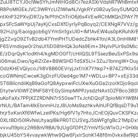
ZuU8TCYJ0clWeSYhJmNtHGd8Cr7ezASXrVdshR7WhBmtx
R8PoMIGEkJVC3WRYcUZIWIwNJVgkRYz0B2uySoy5UMQO
ntXnP32PXvjDR7Jy1kPfthChTriO6j6s4VEwRChMKQnZPAY7
pxSFcSaWYpUj7ayKjCxsDXfDyrIyPqBoyq2/CEXNgR7VVz/
92HJ/g/Eaolggob6gVYmSn1gxUI0+IM1AvEW4us0pKRuhX
jgZZvqO9ZTvB2db47YnnPHTUDedcZbhk41tn/A3L0mHlM8Y
F65Vmdiqw0r2hsUI1iD08hHQk3oNs9Em+3NyIvPUr9s0Mic
E/zDqrQyK1odKh4/kgMDOGfT/cHiIQSL9TSsezBeuSxPSx9sl
i06maLDwo/lg4lZrZe+B9WSHDTdSX5Ll+3ZuJ1bnngW+Ouyc
OdzKHEVQiycoJ1i8V8B60EVryjJxf/nX7Yhkp7+B74Z2fKtx
coGWNmjCwceK3gDrzFU0ed4go1M7+WDLu+BP7+xEji33d
5T6BiIcndiiKqB9aGofQ8AypxwiFcUXwXuGGa2izolXOjo9q
DtytwVI0WFZ9NFS8YEGySimpMlPPJysdzNAxtOZFBco3BS
uKoFaXx7PPjXZZRDNN7r550swTTxJchDQojF3ploMiiYlW
rNUL/BATam4lkEbnmHJzJ8UoMs9azhkvAihUFQfBqsDT9u
hrjr5xKsnXf6WfwLzelPKs/Hg6fV1y7HtoJCnEOjQuvCKSFK
0XLtBDl50lRvNsUtyaqIBkPR0TCUSVgJ5bWFgfgBc21MpD
vvvufI9pIcz2R6BnVRBA/9JUgGfDPtZiYmVfScW1xOJ+0HXb
bjkU45bY54vvaywkWhw9Qw6FjxlrSohK148f6m0vkx8efRj