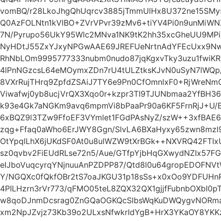
vomBQ/r28LkoJhgQhUqrcv3885jTmmUlHx8U372ne15SMys
Q0AzFOLNtn1kVlBO+ZVrVPvr39zMv6+tiYV4Pi0n9unMiWN
7N/Pyrupo56UkY95Wlc2MNva1NK9tK2hh35xcGheUU9MPiXj
NyHDtJ55ZxYJxyNPGwAAE69JREFUeNrtnAdYFEcUxx9NwAO
RhNbLOm9995777333nubm0nudo87jqKgxvTky3uzu1fwiK
4lPnNGzcsL64eMOymxZDn7rU4tULZtksKJvN0uSyN7lWQp/
8VXrRujTHrq9ZpfdZSAiJ7TY6e9Pn0CfOmnlxF0+RjWreN
Viwafwj0yb8ucjVrQX3Xqo0r+kzpr3TI9TJUNbmaa2YfBH36
k93e4Gk7aNGKm9avq6mpmVi8bPaaPr90a6KF5FrnRjJ+U/E
6xBQZ9l3TZw9FfoEF3VYmlet1FGdPAsNyZ/szW++3xfBAE
zqg+Ffaq0aWho6ErJWY8Ggn/SlvLA6BXaHyxy65zwn8mzl
OtYpqlLhX6jUKdSF0At0u8ulWZW9tXrBGk++NXVRQ42FTIxU
sz0qvbv2FiEUdRLse72n5/Aue/GTfpYjbHqGXwydNZIx57
eIJboVuqcyrqYNjnuuAnPZDPP87/Qtd8l0u64gropEDOFN
Y/NGQXc0fQkfOBr2tS7oaJKGU31p18sSs+x0xOo9YDFUH
4PILHzrn3rVr773/qFMO05teL8ZQX32QX1gjjfFubnbOXbI0
w8qoDJnmDcsrag0ZnGQaOGKQcSlbsWqKuDWQygvNORma7
xm2NpJZvjz73Kb39o2ULxsNfwkrIdYgB+HrX3YKaOY8YKKz