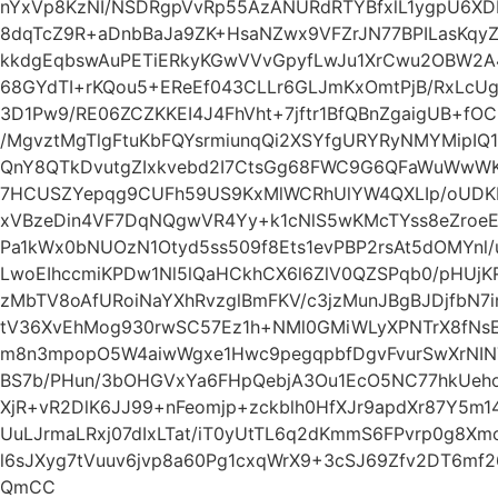
nYxVp8KzNI/NSDRgpVvRp55AzANURdRTYBfxlL1ygpU6XD
8dqTcZ9R+aDnbBaJa9ZK+HsaNZwx9VFZrJN77BPILasKqyZ
kkdgEqbswAuPETiERkyKGwVVvGpyfLwJu1XrCwu2OBW2A
68GYdTI+rKQou5+EReEf043CLLr6GLJmKxOmtPjB/RxLcUg
3D1Pw9/RE06ZCZKKEI4J4FhVht+7jftr1BfQBnZgaigUB+f
/MgvztMgTlgFtuKbFQYsrmiunqQi2XSYfgURYRyNMYMipI
QnY8QTkDvutgZIxkvebd2I7CtsGg68FWC9G6QFaWuWwW
7HCUSZYepqg9CUFh59US9KxMlWCRhUlYW4QXLIp/oUDKE
xVBzeDin4VF7DqNQgwVR4Yy+k1cNlS5wKMcTYss8eZro
Pa1kWx0bNUOzN1Otyd5ss509f8Ets1evPBP2rsAt5dOMYnl/u
LwoEIhccmiKPDw1Nl5lQaHCkhCX6l6ZlV0QZSPqb0/pHUjK
zMbTV8oAfURoiNaYXhRvzglBmFKV/c3jzMunJBgBJDjfbN
tV36XvEhMog930rwSC57Ez1h+NMl0GMiWLyXPNTrX8fN
m8n3mpopO5W4aiwWgxe1Hwc9pegqpbfDgvFvurSwXrNIN
BS7b/PHun/3bOHGVxYa6FHpQebjA3Ou1EcO5NC77hkUeho
XjR+vR2DlK6JJ99+nFeomjp+zckblh0HfXJr9apdXr87Y5m
UuLJrmaLRxj07dIxLTat/iT0yUtTL6q2dKmmS6FPvrp0g8
l6sJXyg7tVuuv6jvp8a60Pg1cxqWrX9+3cSJ69Zfv2DT6m
QmCC