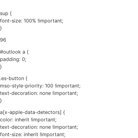
sup {
font-size: 100% !important;
}
96
#outlook a {
padding: 0;
}
.es-button {
mso-style-priority: 100 !important;
text-decoration: none !important;
}
a[x-apple-data-detectors] {
color: inherit !important;
text-decoration: none !important;
font-size: inherit !important;