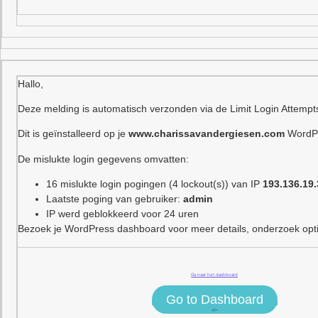
Hallo,
Deze melding is automatisch verzonden via de Limit Login Attempt
Dit is geïnstalleerd op je
www.charissavandergiesen.com
WordPr
De mislukte login gegevens omvatten:
16 mislukte login pogingen (4 lockout(s)) van IP
193.136.19.
Laatste poging van gebruiker:
admin
IP werd geblokkeerd voor 24 uren
Bezoek je WordPress dashboard voor meer details, onderzoek optie
Ga naar het dashboard
Go to Dashboard
<!–