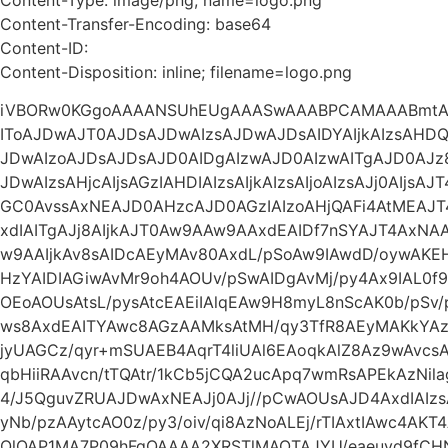
Content-Transfer-Encoding: base64
Content-ID:
Content-Disposition: inline; filename=logo.png
iVBORw0KGgoAAAANSUhEUgAAASwAAABPCAMAAABmtAg
IToAJDwAJT0AJDsAJDwAIzsAJDwAJDsAIDYAIjkAIzsAHDQA
JDwAIzoAJDsAJDsAJD0AIDgAIzwAJD0AIzwAITgAJD0AJz
JDwAIzsAHjcAIjsAGzIAHDIAIzsAIjkAIzsAIjoAIzsAJj0AIjs
GC0AvssAxNEAJD0AHzcAJD0AGzIAIzoAHjQAFi4AtMEAJ
xdIAITgAJj8AIjkAJT0Aw9AAw9AAxdEAIDf7nSYAJT4Ax
w9AAIjkAv8sAIDcAEyMAv80AxdL/pSoAw9IAwdD/oywA
HzYAIDIAGiwAvMr9oh4AOUv/pSwAIDgAvMj/py4Ax9IAL0f9
OEoAOUsAtsL/pysAtcEAEiIAlqEAw9H8myL8nScAK0b/pSv
ws8AxdEAITYAwc8AGzAAMksAtMH/qy3TfR8AEyMAKkYAz93
jyUAGCz/qyr+mSUAEB4AqrT4liUAl6EAoqkAlZ8Az9wAvc
qbHiiRAAvcn/tTQAtr/1kCb5jCQA2ucApq7wmRsAPEkAzNil
4/J5QguvZRUAJDwAxNEAJj0AJj//pCwAOUsAJD4AxdIAI
yNb/pzAAytcAO0z/py3/oiv/qi8AzNoALEj/rTIAxtIAwc4AKT
QlQAP1MA7P09hFgQAAAA2XRSTlMAOTAJYU/eaeuyd9fCH