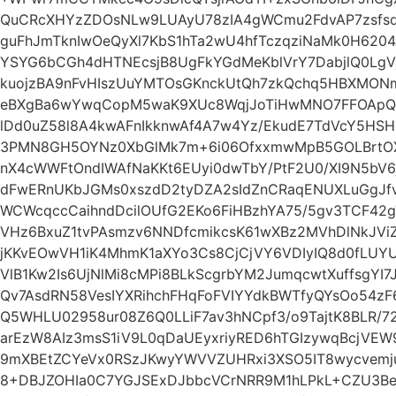
QuCRcXHYzZDOsNLw9LUAyU78zIA4gWCmu2FdvAP7zsfs
guFhJmTknIwOeQyXl7KbS1hTa2wU4hfTczqziNaMk0H6204
YSYG6bCGh4dHTNEcsjB8UgFkYGdMeKblVrY7DabjlQ0Lg
kuojzBA9nFvHIszUuYMTOsGKnckUtQh7zkQchq5HBXMONm
eBXgBa6wYwqCopM5waK9XUc8WqjJoTiHwMNO7FFOApQy
lDd0uZ58l8A4kwAFnIkknwAf4A7w4Yz/EkudE7TdVcY5HSH
3PMN8GH5OYNz0XbGlMk7m+6i06OfxxmwMpB5GOLBrtOX
nX4cWWFtOndIWAfNaKKt6EUyi0dwTbY/PtF2U0/XI9N5b
dFwERnUKbJGMs0xszdD2tyDZA2sIdZnCRaqENUXLuGgJfvi
WCWcqccCaihndDcilOUfG2EKo6FiHBzhYA75/5gv3TCF42
VHz6BxuZ1tvPAsmzv6NNDfcmikcsK61wXBz2MVhDlNkJVi
jKKvEOwVH1iK4MhmK1aXYo3Cs8CjCjVY6VDIyIQ8d0fLUY
VlB1Kw2Is6UjNlMi8cMPi8BLkScgrbYM2JumqcwtXuffsgYI
Qv7AsdRN58VesIYXRihchFHqFoFVIYYdkBWTfyQYsOo54
Q5WHLU02958ur08Z6Q0LLiF7av3hNCpf3/o9TajtK8BLR/72
arEzW8AIz3msS1iV9L0qDaUEyxriyRED6hTGIzywqBcjV
9mXBEtZCYeVx0RSzJKwyYWVVZUHRxi3XSO5IT8wycvemju
8+DBJZOHIa0C7YGJSExDJbbcVCrNRR9M1hLPkL+CZU3B