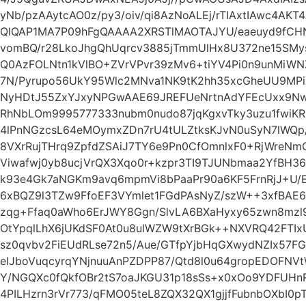
yNb/pzAAytcAO0z/py3/oiv/qi8AzNoALEj/rTIAxtIAwc4AKT
QlQAP1MA7P09hFgQAAAA2XRSTlMAOTAJYU/eaeuyd9fCH
vomBQ/r28LkoJhgQhUqrcv3885jTmmUlHx8U372ne15SMys
Q0AzFOLNtn1kVlBO+ZVrVPvr39zMv6+tiYV4Pi0n9unMiWN
7N/Pyrupo56UkY95Wlc2MNva1NK9tK2hh35xcGheUU9MPiXj
NyHDtJ55ZxYJxyNPGwAAE69JREFUeNrtnAdYFEcUxx9NwAO
RhNbLOm9995777333nubm0nudo87jqKgxvTky3uzu1fwiK
4lPnNGzcsL64eMOymxZDn7rU4tULZtksKJvN0uSyN7lWQp/
8VXrRujTHrq9ZpfdZSAiJ7TY6e9Pn0CfOmnlxF0+RjWreN
Viwafwj0yb8ucjVrQX3Xqo0r+kzpr3TI9TJUNbmaa2YfBH36
k93e4Gk7aNGKm9avq6mpmVi8bPaaPr90a6KF5FrnRjJ+U/E
6xBQZ9l3TZw9FfoEF3VYmlet1FGdPAsNyZ/szW++3xfBAE
zqg+Ffaq0aWho6ErJWY8Ggn/SlvLA6BXaHyxy65zwn8mzl
OtYpqlLhX6jUKdSF0At0u8ulWZW9tXrBGk++NXVRQ42FTIxU
sz0qvbv2FiEUdRLse72n5/Aue/GTfpYjbHqGXwydNZIx57
eIJboVuqcyrqYNjnuuAnPZDPP87/Qtd8l0u64gropEDOFN
Y/NGQXc0fQkfOBr2tS7oaJKGU31p18sSs+x0xOo9YDFUH
4PILHzrn3rVr773/qFMO05teL8ZQX32QX1gjjfFubnbOXbI0