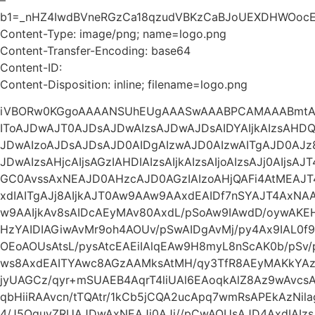
b1=_nHZ4IwdBVneRGzCa18qzudVBKzCaBJoUEXDHWOoc
Content-Type: image/png; name=logo.png
Content-Transfer-Encoding: base64
Content-ID:
Content-Disposition: inline; filename=logo.png
iVBORw0KGgoAAAANSUhEUgAAASwAAABPCAMAAABmtAg
IToAJDwAJT0AJDsAJDwAIzsAJDwAJDsAIDYAIjkAIzsAHDQA
JDwAIzoAJDsAJDsAJD0AIDgAIzwAJD0AIzwAITgAJD0AJz
JDwAIzsAHjcAIjsAGzIAHDIAIzsAIjkAIzsAIjoAIzsAJj0AIjs
GC0AvssAxNEAJD0AHzcAJD0AGzIAIzoAHjQAFi4AtMEAJ
xdIAITgAJj8AIjkAJT0Aw9AAw9AAxdEAIDf7nSYAJT4Ax
w9AAIjkAv8sAIDcAEyMAv80AxdL/pSoAw9IAwdD/oywA
HzYAIDIAGiwAvMr9oh4AOUv/pSwAIDgAvMj/py4Ax9IAL0f9
OEoAOUsAtsL/pysAtcEAEiIAlqEAw9H8myL8nScAK0b/pSv
ws8AxdEAITYAwc8AGzAAMksAtMH/qy3TfR8AEyMAKkYAz93
jyUAGCz/qyr+mSUAEB4AqrT4liUAl6EAoqkAlZ8Az9wAvc
qbHiiRAAvcn/tTQAtr/1kCb5jCQA2ucApq7wmRsAPEkAzNil
4/J5QguvZRUAJDwAxNEAJj0AJj//pCwAOUsAJD4AxdIAI