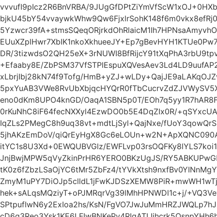
vvvufI9pIcz2R6BnVRBA/9JUgGfDPtZiYmVfScW1xOJ+0HXb
bjkU45bY54vvaywkWhw9Qw6FjxlrSohK148f6m0vkx8efRj
5Yzwcr39fA+stmsSQeqORjrkdOhRlaicM1Ih7HPNsaAmyvh
EUuXZplHwr7XbIK1nkoXkhueeJY+Ep7gBevHYH1KTUe0Pw
DR/3tizwdsO2QH25eX+3rNUWI8BfRijcY91tXqPhA3rbU9t
+Efaaby8E/ZbPSM37VfSTPlEspuXQVesAev3Ld4LD9uufAP2
xLbrjIbj28kN74f9Tofg/HmB+yZJ+wLDy+QajJE9aLAKqOJ
5pxYuAB3VWe8RvUbXbjqcHYQrR0fTbCucrvZdZJVWySV5X
eno0dKm8UPO4knGD/OaqA1SBN5p0T/EOh7q5yy1R7hAR8F
0rKuNhC8iF64fecNXXyl4EzwDO0b5E4DqZIx0R/+qSYxcU
IqZLs2PMegC8h9uq38vt+mdtLjSyl+QajNxe/fUoY3qowQr
5jhAKzEmDoV/qiQrEyHgX8Gc6eLOUn+w2N+ApXQNC090AF
itYC1s8U3Xd+0EWQUBVGlz/EWFLvp03rsOQFKy8lYLS7ko
JnjBwjMPW5qVyZkinPrHR6YERO0BKzUgJS/RY5ABKUPw
tK0z6fZbzLSaOjYC6tMr5ZbFz4/tYVkXtsh9nxfBv0YINnMg
ZmyM1uPY7DiOJp5clldL1jFwKJDSzXEMW8PiR+mwWH1wTj
hek+sALqsMQziyT+oPJMRqrVg39lMhHPNWDl1c+j/+VQ3
SPtpufIwN6y2ExIoa2hs/KsN/FgVO7JwJuMmHRZJWQLp7h
cD6q3Reo3Ysk1KE6LFIwBNKePv4RIqATLIjhcrk5OsnpYH