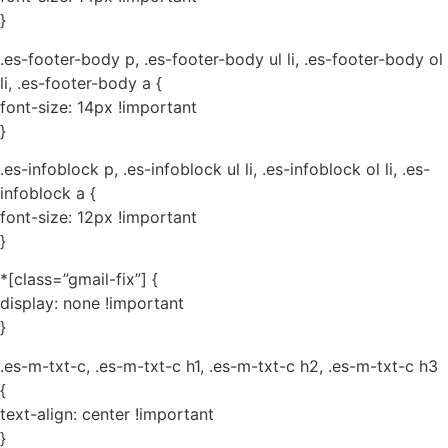
}
.es-footer-body p, .es-footer-body ul li, .es-footer-body ol
li, .es-footer-body a {
font-size: 14px !important
}
.es-infoblock p, .es-infoblock ul li, .es-infoblock ol li, .es-
infoblock a {
font-size: 12px !important
}
*[class=”gmail-fix”] {
display: none !important
}
.es-m-txt-c, .es-m-txt-c h1, .es-m-txt-c h2, .es-m-txt-c h3
{
text-align: center !important
}