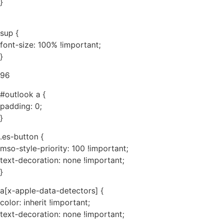
}
sup {
font-size: 100% !important;
}
96
#outlook a {
padding: 0;
}
.es-button {
mso-style-priority: 100 !important;
text-decoration: none !important;
}
a[x-apple-data-detectors] {
color: inherit !important;
text-decoration: none !important;