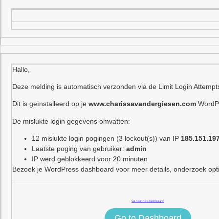
Hallo,
Deze melding is automatisch verzonden via de Limit Login Attempt
Dit is geïnstalleerd op je
www.charissavandergiesen.com
WordPr
De mislukte login gegevens omvatten:
12 mislukte login pogingen (3 lockout(s)) van IP
185.151.19
Laatste poging van gebruiker:
admin
IP werd geblokkeerd voor 20 minuten
Bezoek je WordPress dashboard voor meer details, onderzoek optie
Ga naar het dashboard
Go to Dashboard