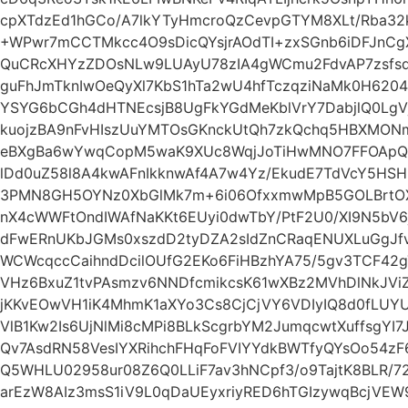
cpXTdzEd1hGCo/A7lkYTyHmcroQzCevpGTYM8XLt/Rba32
+WPwr7mCCTMkcc4O9sDicQYsjrAOdTI+zxSGnb6iDFJnC
QuCRcXHYzZDOsNLw9LUAyU78zIA4gWCmu2FdvAP7zsfs
guFhJmTknIwOeQyXl7KbS1hTa2wU4hfTczqziNaMk0H6204
YSYG6bCGh4dHTNEcsjB8UgFkYGdMeKblVrY7DabjlQ0Lg
kuojzBA9nFvHIszUuYMTOsGKnckUtQh7zkQchq5HBXMONm
eBXgBa6wYwqCopM5waK9XUc8WqjJoTiHwMNO7FFOApQy
lDd0uZ58l8A4kwAFnIkknwAf4A7w4Yz/EkudE7TdVcY5HSH
3PMN8GH5OYNz0XbGlMk7m+6i06OfxxmwMpB5GOLBrtOX
nX4cWWFtOndIWAfNaKKt6EUyi0dwTbY/PtF2U0/XI9N5b
dFwERnUKbJGMs0xszdD2tyDZA2sIdZnCRaqENUXLuGgJfvi
WCWcqccCaihndDcilOUfG2EKo6FiHBzhYA75/5gv3TCF42
VHz6BxuZ1tvPAsmzv6NNDfcmikcsK61wXBz2MVhDlNkJVi
jKKvEOwVH1iK4MhmK1aXYo3Cs8CjCjVY6VDIyIQ8d0fLUY
VlB1Kw2Is6UjNlMi8cMPi8BLkScgrbYM2JumqcwtXuffsgYI
Qv7AsdRN58VesIYXRihchFHqFoFVIYYdkBWTfyQYsOo54
Q5WHLU02958ur08Z6Q0LLiF7av3hNCpf3/o9TajtK8BLR/72
arEzW8AIz3msS1iV9L0qDaUEyxriyRED6hTGIzywqBcjV