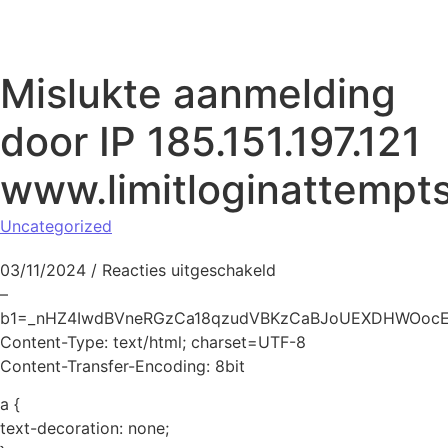
Naar de inhoud springen
Mislukte aanmelding
door IP 185.151.197.121
www.limitloginattempt
Uncategorized
voor Mislukte aanmeldi
03/11/2024
/
Reacties uitgeschakeld
–
b1=_nHZ4IwdBVneRGzCa18qzudVBKzCaBJoUEXDHWOoc
Content-Type: text/html; charset=UTF-8
Content-Transfer-Encoding: 8bit
a {
text-decoration: none;