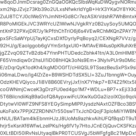
w8qoDJnmDcsrag0ZnGQaOGKQcSlbsWqKuDWQygvNORma7
xm2NpJZvjz73Kb39o2ULxsNfwkrIdYgB+HrX3YKaOY8YKKz
ZuU8TCYJ0clWeSYhJmNtHGd8Cr7ezASXrVdshR7WhBmtx
R8PoMIGEkJVC3WRYcUZIWIwNJVgkRYz0B2uySoy5UMQO
ntXnP32PXvjDR7Jy1kPfthChTriO6j6s4VEwRChMKQnZPAY7
pxSFcSaWYpUj7ayKjCxsDXfDyrIyPqBoyq2/CEXNgR7VVz/
92HJ/g/Eaolggob6gVYmSn1gxUI0+IM1AvEW4us0pKRuhX
jgZZvqO9ZTvB2db47YnnPHTUDedcZbhk41tn/A3L0mHlM8Y
F65Vmdiqw0r2hsUI1iD08hHQk3oNs9Em+3NyIvPUr9s0Mic
E/zDqrQyK1odKh4/kgMDOGfT/cHiIQSL9TSsezBeuSxPSx9sl
i06maLDwo/lg4lZrZe+B9WSHDTdSX5Ll+3ZuJ1bnngW+Ouyc
OdzKHEVQiycoJ1i8V8B60EVryjJxf/nX7Yhkp7+B74Z2fKtx
coGWNmjCwceK3gDrzFU0ed4go1M7+WDLu+BP7+xEji33d
5T6BiIcndiiKqB9aGofQ8AypxwiFcUXwXuGGa2izolXOjo9q
DtytwVI0WFZ9NFS8YEGySimpMlPPJysdzNAxtOZFBco3BS
uKoFaXx7PPjXZZRDNN7r550swTTxJchDQojF3ploMiiYlW
rNUL/BATam4lkEbnmHJzJ8UoMs9azhkvAihUFQfBqsDT9u
hrjr5xKsnXf6WfwLzelPKs/Hg6fV1y7HtoJCnEOjQuvCKSFK
0XLtBDl50lRvNsUtyaqIBkPR0TCUSVgJ5bWFgfgBc21MpD