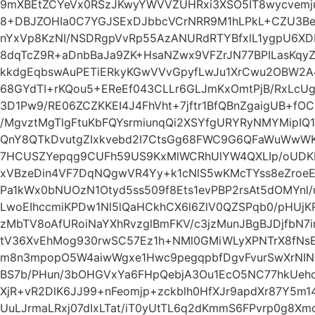
9mXBEtZCYeVx0RSzJKwyYWVVZUHRxi3XSO5IT8wycvemju
8+DBJZOHIa0C7YGJSExDJbbcVCrNRR9M1hLPkL+CZU3B
nYxVp8KzNI/NSDRgpVvRp55AzANURdRTYBfxlL1ygpU6XD
8dqTcZ9R+aDnbBaJa9ZK+HsaNZwx9VFZrJN77BPILasKqyZ
kkdgEqbswAuPETiERkyKGwVVvGpyfLwJu1XrCwu2OBW2A
68GYdTI+rKQou5+EReEf043CLLr6GLJmKxOmtPjB/RxLcUg
3D1Pw9/RE06ZCZKKEI4J4FhVht+7jftr1BfQBnZgaigUB+f
/MgvztMgTlgFtuKbFQYsrmiunqQi2XSYfgURYRyNMYMipI
QnY8QTkDvutgZIxkvebd2I7CtsGg68FWC9G6QFaWuWwW
7HCUSZYepqg9CUFh59US9KxMlWCRhUlYW4QXLIp/oUDKE
xVBzeDin4VF7DqNQgwVR4Yy+k1cNlS5wKMcTYss8eZro
Pa1kWx0bNUOzN1Otyd5ss509f8Ets1evPBP2rsAt5dOMYnl/u
LwoEIhccmiKPDw1Nl5lQaHCkhCX6l6ZlV0QZSPqb0/pHUjK
zMbTV8oAfURoiNaYXhRvzglBmFKV/c3jzMunJBgBJDjfbN
tV36XvEhMog930rwSC57Ez1h+NMl0GMiWLyXPNTrX8fN
m8n3mpopO5W4aiwWgxe1Hwc9pegqpbfDgvFvurSwXrNIN
BS7b/PHun/3bOHGVxYa6FHpQebjA3Ou1EcO5NC77hkUeho
XjR+vR2DlK6JJ99+nFeomjp+zckblh0HfXJr9apdXr87Y5m
UuLJrmaLRxj07dIxLTat/iT0yUtTL6q2dKmmS6FPvrp0g8