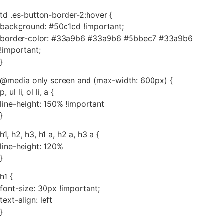
td .es-button-border-2:hover {
background: #50c1cd !important;
border-color: #33a9b6 #33a9b6 #5bbec7 #33a9b6
!important;
}
@media only screen and (max-width: 600px) {
p, ul li, ol li, a {
line-height: 150% !important
}
h1, h2, h3, h1 a, h2 a, h3 a {
line-height: 120%
}
h1 {
font-size: 30px !important;
text-align: left
}