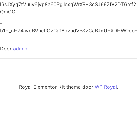
l6sJXyg7tVuuv6jvp8a60Pg1cxqWrX9+3cSJ69Zfv2DT6m
QmCC
–
b1=_nHZ4IwdBVneRGzCa18qzudVBKzCaBJoUEXDHWOoc
Door
admin
Royal Elementor Kit thema door
WP Royal
.