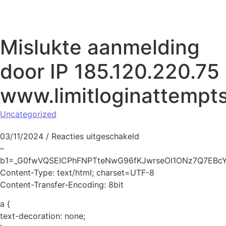
Naar de inhoud springen
Mislukte aanmelding
door IP 185.120.220.75
www.limitloginattempt
Uncategorized
voor Mislukte aanmeld
03/11/2024
/
Reacties uitgeschakeld
–
b1=_G0fwVQSEICPhFNPTteNwG96fKJwrseOI1ONz7Q7EBc
Content-Type: text/html; charset=UTF-8
Content-Transfer-Encoding: 8bit
a {
text-decoration: none;