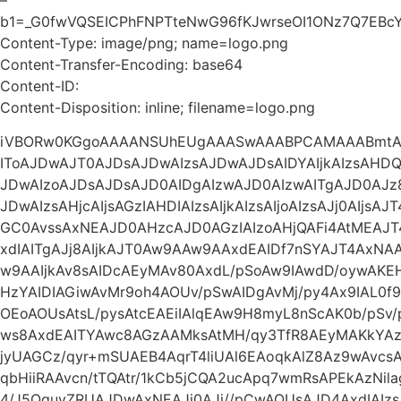
b1=_G0fwVQSEICPhFNPTteNwG96fKJwrseOI1ONz7Q7EBc
Content-Type: image/png; name=logo.png
Content-Transfer-Encoding: base64
Content-ID:
Content-Disposition: inline; filename=logo.png
iVBORw0KGgoAAAANSUhEUgAAASwAAABPCAMAAABmtAg
IToAJDwAJT0AJDsAJDwAIzsAJDwAJDsAIDYAIjkAIzsAHDQA
JDwAIzoAJDsAJDsAJD0AIDgAIzwAJD0AIzwAITgAJD0AJz
JDwAIzsAHjcAIjsAGzIAHDIAIzsAIjkAIzsAIjoAIzsAJj0AIjs
GC0AvssAxNEAJD0AHzcAJD0AGzIAIzoAHjQAFi4AtMEAJ
xdIAITgAJj8AIjkAJT0Aw9AAw9AAxdEAIDf7nSYAJT4Ax
w9AAIjkAv8sAIDcAEyMAv80AxdL/pSoAw9IAwdD/oywA
HzYAIDIAGiwAvMr9oh4AOUv/pSwAIDgAvMj/py4Ax9IAL0f9
OEoAOUsAtsL/pysAtcEAEiIAlqEAw9H8myL8nScAK0b/pSv
ws8AxdEAITYAwc8AGzAAMksAtMH/qy3TfR8AEyMAKkYAz93
jyUAGCz/qyr+mSUAEB4AqrT4liUAl6EAoqkAlZ8Az9wAvc
qbHiiRAAvcn/tTQAtr/1kCb5jCQA2ucApq7wmRsAPEkAzNil
4/J5QguvZRUAJDwAxNEAJj0AJj//pCwAOUsAJD4AxdIAI