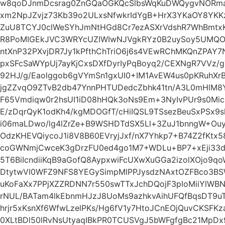
w8qoDJnmDcsrag0ZnGQaOGKQcSlbsWqKuDWQygvNORma7
xm2NpJZvjz73Kb39o2ULxsNfwkrIdYgB+HrX3YKaOY8YKKz
ZuU8TCYJ0clWeSYhJmNtHGd8Cr7ezASXrVdshR7WhBmtx
R8PoMIGEkJVC3WRYcUZIWIwNJVgkRYz0B2uySoy5UMQO
ntXnP32PXvjDR7Jy1kPfthChTriO6j6s4VEwRChMKQnZPAY7
pxSFcSaWYpUj7ayKjCxsDXfDyrIyPqBoyq2/CEXNgR7VVz/
92HJ/g/Eaolggob6gVYmSn1gxUI0+IM1AvEW4us0pKRuhX
jgZZvqO9ZTvB2db47YnnPHTUDedcZbhk41tn/A3L0mHlM8Y
F65Vmdiqw0r2hsUI1iD08hHQk3oNs9Em+3NyIvPUr9s0Mic
E/zDqrQyK1odKh4/kgMDOGfT/cHiIQSL9TSsezBeuSxPSx9sl
i06maLDwo/lg4lZrZe+B9WSHDTdSX5Ll+3ZuJ1bnngW+Ouyc
OdzKHEVQiycoJ1i8V8B60EVryjJxf/nX7Yhkp7+B74Z2fKtx
coGWNmjCwceK3gDrzFU0ed4go1M7+WDLu+BP7+xEji33d
5T6BiIcndiiKqB9aGofQ8AypxwiFcUXwXuGGa2izolXOjo9q
DtytwVI0WFZ9NFS8YEGySimpMlPPJysdzNAxtOZFBco3BS
uKoFaXx7PPjXZZRDNN7r550swTTxJchDQojF3ploMiiYlW
rNUL/BATam4lkEbnmHJzJ8UoMs9azhkvAihUFQfBqsDT9u
hrjr5xKsnXf6WfwLzelPKs/Hg6fV1y7HtoJCnEOjQuvCKSFK
0XLtBDl50lRvNsUtyaqIBkPR0TCUSVgJ5bWFgfgBc21MpD