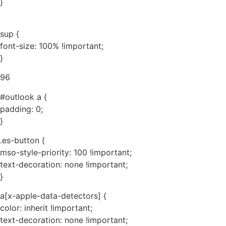
}
sup {
font-size: 100% !important;
}
96
#outlook a {
padding: 0;
}
.es-button {
mso-style-priority: 100 !important;
text-decoration: none !important;
}
a[x-apple-data-detectors] {
color: inherit !important;
text-decoration: none !important;