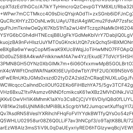
cpXTdzEd1hGCo/A7lkYTyHmcroQzCevpGTYM8XLt/Rba32
+WPwr7mCCTMkcc4O9sDicQYsjrAOdTI+zxSGnb6iDFJnC
QuCRcXHYzZDOsNLw9LUAyU78zIA4gWCmu2FdvAP7zsfs
guFhJmTknIwOeQyXl7KbS1hTa2wU4hfTczqziNaMk0H6204
YSYG6bCGh4dHTNEcsjB8UgFkYGdMeKblVrY7DabjlQ0Lg
kuojzBA9nFvHIszUuYMTOsGKnckUtQh7zkQchq5HBXMONm
eBXgBa6wYwqCopM5waK9XUc8WqjJoTiHwMNO7FFOApQy
lDd0uZ58l8A4kwAFnIkknwAf4A7w4Yz/EkudE7TdVcY5HSH
3PMN8GH5OYNz0XbGlMk7m+6i06OfxxmwMpB5GOLBrtOX
nX4cWWFtOndIWAfNaKKt6EUyi0dwTbY/PtF2U0/XI9N5b
dFwERnUKbJGMs0xszdD2tyDZA2sIdZnCRaqENUXLuGgJfvi
WCWcqccCaihndDcilOUfG2EKo6FiHBzhYA75/5gv3TCF42
VHz6BxuZ1tvPAsmzv6NNDfcmikcsK61wXBz2MVhDlNkJVi
jKKvEOwVH1iK4MhmK1aXYo3Cs8CjCjVY6VDIyIQ8d0fLUY
VlB1Kw2Is6UjNlMi8cMPi8BLkScgrbYM2JumqcwtXuffsgYI
Qv7AsdRN58VesIYXRihchFHqFoFVIYYdkBWTfyQYsOo54
Q5WHLU02958ur08Z6Q0LLiF7av3hNCpf3/o9TajtK8BLR/72
arEzW8AIz3msS1iV9L0qDaUEyxriyRED6hTGIzywqBcjV