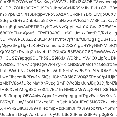
9mXBEtZCYeVx0RSzJKwyYWVVZUHRxi3XSO5IT8wycvemju
8+DBJZOHIa0C7YGJSExDJbbcVCrNRR9M1hLPkL+CZU3B
nYxVp8KzNI/NSDRgpVvRp55AzANURdRTYBfxlL1ygpU6XD
8dqTcZ9R+aDnbBaJa9ZK+HsaNZwx9VFZrJN77BPILasKqyZ
kkdgEqbswAuPETiERkyKGwVVvGpyfLwJu1XrCwu2OBW2A
68GYdTI+rKQou5+EReEf043CLLr6GLJmKxOmtPjB/RxLcUg
3D1Pw9/RE06ZCZKKEI4J4FhVht+7jftr1BfQBnZgaigUB+f
/MgvztMgTlgFtuKbFQYsrmiunqQi2XSYfgURYRyNMYMipI
QnY8QTkDvutgZIxkvebd2I7CtsGg68FWC9G6QFaWuWwW
7HCUSZYepqg9CUFh59US9KxMlWCRhUlYW4QXLIp/oUDKE
xVBzeDin4VF7DqNQgwVR4Yy+k1cNlS5wKMcTYss8eZro
Pa1kWx0bNUOzN1Otyd5ss509f8Ets1evPBP2rsAt5dOMYnl/u
LwoEIhccmiKPDw1Nl5lQaHCkhCX6l6ZlV0QZSPqb0/pHUjK
zMbTV8oAfURoiNaYXhRvzglBmFKV/c3jzMunJBgBJDjfbN
tV36XvEhMog930rwSC57Ez1h+NMl0GMiWLyXPNTrX8fN
m8n3mpopO5W4aiwWgxe1Hwc9pegqpbfDgvFvurSwXrNIN
BS7b/PHun/3bOHGVxYa6FHpQebjA3Ou1EcO5NC77hkUeho
XjR+vR2DlK6JJ99+nFeomjp+zckblh0HfXJr9apdXr87Y5m
UuLJrmaLRxj07dIxLTat/iT0yUtTL6q2dKmmS6FPvrp0g8