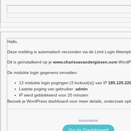
Hallo,
Deze melding is automatisch verzonden via de Limit Login Attempt
Dit is geïnstalleerd op je
www.charissavandergiesen.com
WordPr
De mislukte login gegevens omvatten:
12 mislukte login pogingen (3 lockout(s)) van IP
185.120.22
Laatste poging van gebruiker:
admin
IP werd geblokkeerd voor 20 minuten
Bezoek je WordPress dashboard voor meer details, onderzoek optie
Ga naar het dashboard
Go to Dashboard