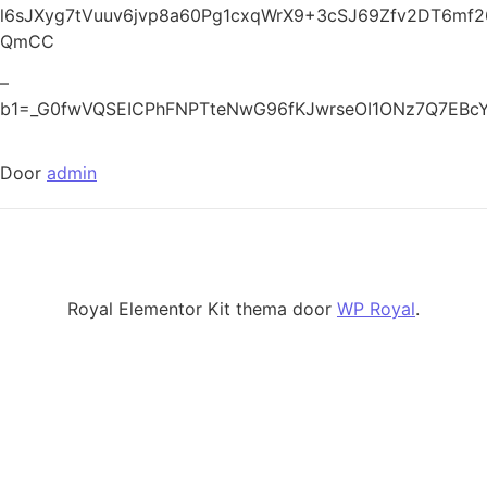
l6sJXyg7tVuuv6jvp8a60Pg1cxqWrX9+3cSJ69Zfv2DT6m
QmCC
–
b1=_G0fwVQSEICPhFNPTteNwG96fKJwrseOI1ONz7Q7EBc
Door
admin
Royal Elementor Kit thema door
WP Royal
.