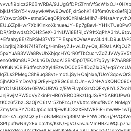
vvvufI9pIcz2R6BnVRBA/9JUgGfDPtZiYmVfScW1xOJ+0HXb
bjkU45bY54vvaywkWhw9Qw6FjxlrSohK148f6m0vkx8efRj
5Yzwcr39fA+stmsSQeqORjrkdOhRlaicM1Ih7HPNsaAmyvh
EUuXZplHwr7XbIK1nkoXkhueeJY+Ep7gBevHYH1KTUe0Pw
DR/3tizwdsO2QH25eX+3rNUWI8BfRijcY91tXqPhA3rbU9t
+Efaaby8E/ZbPSM37VfSTPlEspuXQVesAev3Ld4LD9uufAP2
xLbrjIbj28kN74f9Tofg/HmB+yZJ+wLDy+QajJE9aLAKqOJ
5pxYuAB3VWe8RvUbXbjqcHYQrR0fTbCucrvZdZJVWySV5X
eno0dKm8UPO4knGD/OaqA1SBN5p0T/EOh7q5yy1R7hAR8F
0rKuNhC8iF64fecNXXyl4EzwDO0b5E4DqZIx0R/+qSYxcU
IqZLs2PMegC8h9uq38vt+mdtLjSyl+QajNxe/fUoY3qowQr
5jhAKzEmDoV/qiQrEyHgX8Gc6eLOUn+w2N+ApXQNC090AF
itYC1s8U3Xd+0EWQUBVGlz/EWFLvp03rsOQFKy8lYLS7ko
JnjBwjMPW5qVyZkinPrHR6YERO0BKzUgJS/RY5ABKUPw
tK0z6fZbzLSaOjYC6tMr5ZbFz4/tYVkXtsh9nxfBv0YINnMg
ZmyM1uPY7DiOJp5clldL1jFwKJDSzXEMW8PiR+mwWH1wTj
hek+sALqsMQziyT+oPJMRqrVg39lMhHPNWDl1c+j/+VQ3
SPtpufIwN6y2ExIoa2hs/KsN/FgVO7JwJuMmHRZJWQLp7h
cD6q3Reo3Ysk1KE6LFIwBNKePv4RIqATLIjhcrk5OsnpYH