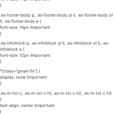
}
.es-footer-body p, .es-footer-body ul li, .es-footer-body ol
li, .es-footer-body a {
font-size: 14px !important
}
.es-infoblock p, .es-infoblock ul li, .es-infoblock ol li, .es-
infoblock a {
font-size: 12px !important
}
*[class=”gmail-fix”] {
display: none !important
}
.es-m-txt-c, .es-m-txt-c h1, .es-m-txt-c h2, .es-m-txt-c h3
{
text-align: center !important
}