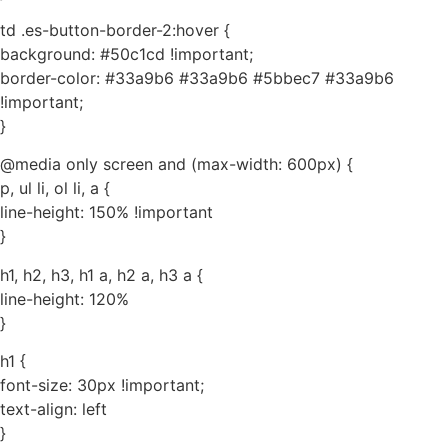
td .es-button-border-2:hover {
background: #50c1cd !important;
border-color: #33a9b6 #33a9b6 #5bbec7 #33a9b6
!important;
}
@media only screen and (max-width: 600px) {
p, ul li, ol li, a {
line-height: 150% !important
}
h1, h2, h3, h1 a, h2 a, h3 a {
line-height: 120%
}
h1 {
font-size: 30px !important;
text-align: left
}