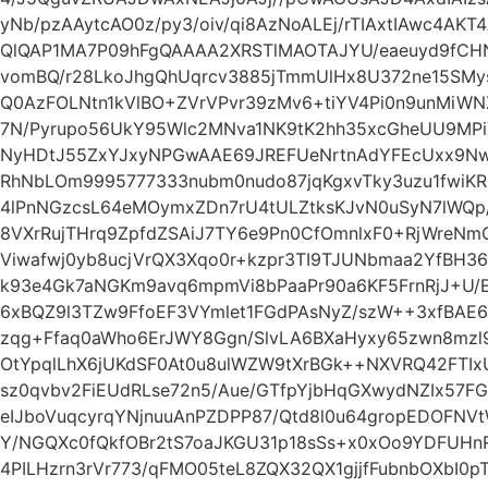
yNb/pzAAytcAO0z/py3/oiv/qi8AzNoALEj/rTIAxtIAwc4AKT
QlQAP1MA7P09hFgQAAAA2XRSTlMAOTAJYU/eaeuyd9fCH
vomBQ/r28LkoJhgQhUqrcv3885jTmmUlHx8U372ne15SMys
Q0AzFOLNtn1kVlBO+ZVrVPvr39zMv6+tiYV4Pi0n9unMiWN
7N/Pyrupo56UkY95Wlc2MNva1NK9tK2hh35xcGheUU9MPiXj
NyHDtJ55ZxYJxyNPGwAAE69JREFUeNrtnAdYFEcUxx9NwAO
RhNbLOm9995777333nubm0nudo87jqKgxvTky3uzu1fwiK
4lPnNGzcsL64eMOymxZDn7rU4tULZtksKJvN0uSyN7lWQp/
8VXrRujTHrq9ZpfdZSAiJ7TY6e9Pn0CfOmnlxF0+RjWreN
Viwafwj0yb8ucjVrQX3Xqo0r+kzpr3TI9TJUNbmaa2YfBH36
k93e4Gk7aNGKm9avq6mpmVi8bPaaPr90a6KF5FrnRjJ+U/E
6xBQZ9l3TZw9FfoEF3VYmlet1FGdPAsNyZ/szW++3xfBAE
zqg+Ffaq0aWho6ErJWY8Ggn/SlvLA6BXaHyxy65zwn8mzl
OtYpqlLhX6jUKdSF0At0u8ulWZW9tXrBGk++NXVRQ42FTIxU
sz0qvbv2FiEUdRLse72n5/Aue/GTfpYjbHqGXwydNZIx57
eIJboVuqcyrqYNjnuuAnPZDPP87/Qtd8l0u64gropEDOFN
Y/NGQXc0fQkfOBr2tS7oaJKGU31p18sSs+x0xOo9YDFUH
4PILHzrn3rVr773/qFMO05teL8ZQX32QX1gjjfFubnbOXbI0