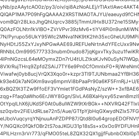
yNb/pzAAytcAO0z/py3/oiv/qi8AzNoALEj/rTIAxtIAwc4AKT
QlQAP1MA7P09hFgQAAAA2XRSTlMAOTAJYU/eaeuyd9fCH
vomBQ/r28LkoJhgQhUqrcv3885jTmmUlHx8U372ne15SMys
Q0AzFOLNtn1kVlBO+ZVrVPvr39zMv6+tiYV4Pi0n9unMiWN
7N/Pyrupo56UkY95Wlc2MNva1NK9tK2hh35xcGheUU9MPiXj
NyHDtJ55ZxYJxyNPGwAAE69JREFUeNrtnAdYFEcUxx9NwAO
RhNbLOm9995777333nubm0nudo87jqKgxvTky3uzu1fwiK
4lPnNGzcsL64eMOymxZDn7rU4tULZtksKJvN0uSyN7lWQp/
8VXrRujTHrq9ZpfdZSAiJ7TY6e9Pn0CfOmnlxF0+RjWreN
Viwafwj0yb8ucjVrQX3Xqo0r+kzpr3TI9TJUNbmaa2YfBH36
k93e4Gk7aNGKm9avq6mpmVi8bPaaPr90a6KF5FrnRjJ+U/E
6xBQZ9l3TZw9FfoEF3VYmlet1FGdPAsNyZ/szW++3xfBAE
zqg+Ffaq0aWho6ErJWY8Ggn/SlvLA6BXaHyxy65zwn8mzl
OtYpqlLhX6jUKdSF0At0u8ulWZW9tXrBGk++NXVRQ42FTIxU
sz0qvbv2FiEUdRLse72n5/Aue/GTfpYjbHqGXwydNZIx57
eIJboVuqcyrqYNjnuuAnPZDPP87/Qtd8l0u64gropEDOFN
Y/NGQXc0fQkfOBr2tS7oaJKGU31p18sSs+x0xOo9YDFUH
4PILHzrn3rVr773/qFMO05teL8ZQX32QX1gjjfFubnbOXbI0