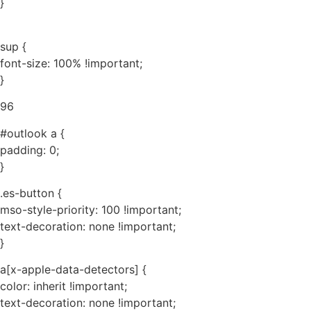
}
sup {
font-size: 100% !important;
}
96
#outlook a {
padding: 0;
}
.es-button {
mso-style-priority: 100 !important;
text-decoration: none !important;
}
a[x-apple-data-detectors] {
color: inherit !important;
text-decoration: none !important;