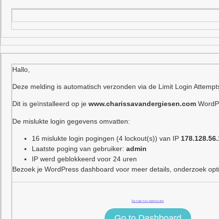
Hallo,
Deze melding is automatisch verzonden via de Limit Login Attempt
Dit is geïnstalleerd op je
www.charissavandergiesen.com
WordPr
De mislukte login gegevens omvatten:
16 mislukte login pogingen (4 lockout(s)) van IP
178.128.56.
Laatste poging van gebruiker:
admin
IP werd geblokkeerd voor 24 uren
Bezoek je WordPress dashboard voor meer details, onderzoek optie
Ga naar het dashboard
Go to Dashboard