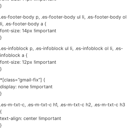
}
.es-footer-body p, .es-footer-body ul li, .es-footer-body ol
li, .es-footer-body a {
font-size: 14px !important
}
.es-infoblock p, .es-infoblock ul li, .es-infoblock ol li, .es-
infoblock a {
font-size: 12px !important
}
*[class=”gmail-fix”] {
display: none !important
}
.es-m-txt-c, .es-m-txt-c h1, .es-m-txt-c h2, .es-m-txt-c h3
{
text-align: center !important
}