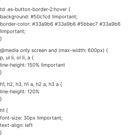
td .es-button-border-2:hover {
background: #50c1cd !important;
border-color: #33a9b6 #33a9b6 #5bbec7 #33a9b6
!important;
}
@media only screen and (max-width: 600px) {
p, ul li, ol li, a {
line-height: 150% !important
}
h1, h2, h3, h1 a, h2 a, h3 a {
line-height: 120%
}
h1 {
font-size: 30px !important;
text-align: left
}