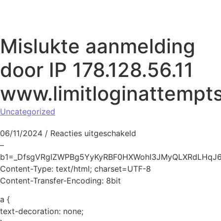
Naar de inhoud springen
Mislukte aanmelding
door IP 178.128.56.11
www.limitloginattempt
Uncategorized
voor Mislukte aanmeld
06/11/2024
/
Reacties uitgeschakeld
–
b1=_DfsgVRgIZWPBg5YyKyRBF0HXWohI3JMyQLXRdLHqJ
Content-Type: text/html; charset=UTF-8
Content-Transfer-Encoding: 8bit
a {
text-decoration: none;