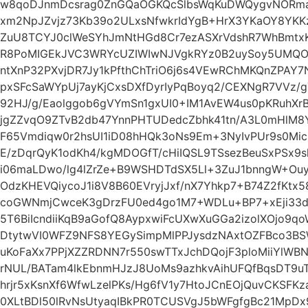
w8qoDJnmDcsrag0ZnGQaOGKQcSlbsWqKuDWQygvNORma7
xm2NpJZvjz73Kb39o2ULxsNfwkrIdYgB+HrX3YKaOY8YKKz
ZuU8TCYJ0clWeSYhJmNtHGd8Cr7ezASXrVdshR7WhBmtx
R8PoMIGEkJVC3WRYcUZIWIwNJVgkRYz0B2uySoy5UMQO
ntXnP32PXvjDR7Jy1kPfthChTriO6j6s4VEwRChMKQnZPAY7
pxSFcSaWYpUj7ayKjCxsDXfDyrIyPqBoyq2/CEXNgR7VVz/
92HJ/g/Eaolggob6gVYmSn1gxUI0+IM1AvEW4us0pKRuhX
jgZZvqO9ZTvB2db47YnnPHTUDedcZbhk41tn/A3L0mHlM8Y
F65Vmdiqw0r2hsUI1iD08hHQk3oNs9Em+3NyIvPUr9s0Mic
E/zDqrQyK1odKh4/kgMDOGfT/cHiIQSL9TSsezBeuSxPSx9sl
i06maLDwo/lg4lZrZe+B9WSHDTdSX5Ll+3ZuJ1bnngW+Ouyc
OdzKHEVQiycoJ1i8V8B60EVryjJxf/nX7Yhkp7+B74Z2fKtx
coGWNmjCwceK3gDrzFU0ed4go1M7+WDLu+BP7+xEji33d
5T6BiIcndiiKqB9aGofQ8AypxwiFcUXwXuGGa2izolXOjo9q
DtytwVI0WFZ9NFS8YEGySimpMlPPJysdzNAxtOZFBco3BS
uKoFaXx7PPjXZZRDNN7r550swTTxJchDQojF3ploMiiYlW
rNUL/BATam4lkEbnmHJzJ8UoMs9azhkvAihUFQfBqsDT9u
hrjr5xKsnXf6WfwLzelPKs/Hg6fV1y7HtoJCnEOjQuvCKSFK
0XLtBDl50lRvNsUtyaqIBkPR0TCUSVgJ5bWFgfgBc21MpD