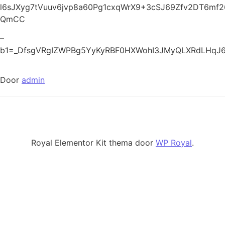
l6sJXyg7tVuuv6jvp8a60Pg1cxqWrX9+3cSJ69Zfv2DT6m
QmCC
–
b1=_DfsgVRgIZWPBg5YyKyRBF0HXWohI3JMyQLXRdLHqJ
Door
admin
Royal Elementor Kit thema door
WP Royal
.