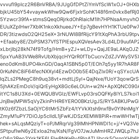
vvvufI9pIcz2R6BnVRBA/9JUgGfDPtZiYmVfScW1xOJ+0HXb
bjkU45bY54vvaywkWhw9Qw6FjxlrSohK148f6m0vkx8efRj
5Yzwcr39fA+stmsSQeqORjrkdOhRlaicM1Ih7HPNsaAmyvh
EUuXZplHwr7XbIK1nkoXkhueeJY+Ep7gBevHYH1KTUe0Pw
DR/3tizwdsO2QH25eX+3rNUWI8BfRijcY91tXqPhA3rbU9t
+Efaaby8E/ZbPSM37VfSTPlEspuXQVesAev3Ld4LD9uufAP2
xLbrjIbj28kN74f9Tofg/HmB+yZJ+wLDy+QajJE9aLAKqOJ
5pxYuAB3VWe8RvUbXbjqcHYQrR0fTbCucrvZdZJVWySV5X
eno0dKm8UPO4knGD/OaqA1SBN5p0T/EOh7q5yy1R7hAR8F
0rKuNhC8iF64fecNXXyl4EzwDO0b5E4DqZIx0R/+qSYxcU
IqZLs2PMegC8h9uq38vt+mdtLjSyl+QajNxe/fUoY3qowQr
5jhAKzEmDoV/qiQrEyHgX8Gc6eLOUn+w2N+ApXQNC090AF
itYC1s8U3Xd+0EWQUBVGlz/EWFLvp03rsOQFKy8lYLS7ko
JnjBwjMPW5qVyZkinPrHR6YERO0BKzUgJS/RY5ABKUPw
tK0z6fZbzLSaOjYC6tMr5ZbFz4/tYVkXtsh9nxfBv0YINnMg
ZmyM1uPY7DiOJp5clldL1jFwKJDSzXEMW8PiR+mwWH1wTj
hek+sALqsMQziyT+oPJMRqrVg39lMhHPNWDl1c+j/+VQ3
SPtpufIwN6y2ExIoa2hs/KsN/FgVO7JwJuMmHRZJWQLp7h
cD6q3Reo3Ysk1KE6LFIwBNKePv4RIqATLIjhcrk5OsnpYH