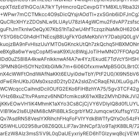
cpXTdzEd1hGCo/A7lkYTyHmcroQzCevpGTYM8XLt/Rba32
+WPwr7mCCTMkcc4O9sDicQYsjrAOdTI+zxSGnb6iDFJnC
QuCRcXHYzZDOsNLw9LUAyU78zIA4gWCmu2FdvAP7zsfs
guFhJmTknIwOeQyXl7KbS1hTa2wU4hfTczqziNaMk0H6204
YSYG6bCGh4dHTNEcsjB8UgFkYGdMeKblVrY7DabjlQ0Lg
kuojzBA9nFvHIszUuYMTOsGKnckUtQh7zkQchq5HBXMONm
eBXgBa6wYwqCopM5waK9XUc8WqjJoTiHwMNO7FFOApQy
lDd0uZ58l8A4kwAFnIkknwAf4A7w4Yz/EkudE7TdVcY5HSH
3PMN8GH5OYNz0XbGlMk7m+6i06OfxxmwMpB5GOLBrtOX
nX4cWWFtOndIWAfNaKKt6EUyi0dwTbY/PtF2U0/XI9N5b
dFwERnUKbJGMs0xszdD2tyDZA2sIdZnCRaqENUXLuGgJfvi
WCWcqccCaihndDcilOUfG2EKo6FiHBzhYA75/5gv3TCF42
VHz6BxuZ1tvPAsmzv6NNDfcmikcsK61wXBz2MVhDlNkJVi
jKKvEOwVH1iK4MhmK1aXYo3Cs8CjCjVY6VDIyIQ8d0fLUY
VlB1Kw2Is6UjNlMi8cMPi8BLkScgrbYM2JumqcwtXuffsgYI
Qv7AsdRN58VesIYXRihchFHqFoFVIYYdkBWTfyQYsOo54
Q5WHLU02958ur08Z6Q0LLiF7av3hNCpf3/o9TajtK8BLR/72
arEzW8AIz3msS1iV9L0qDaUEyxriyRED6hTGIzywqBcjV