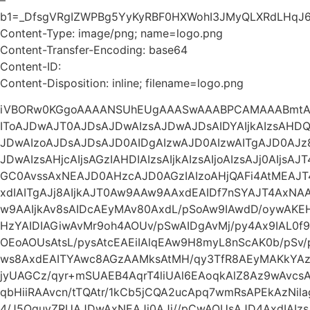
b1=_DfsgVRgIZWPBg5YyKyRBF0HXWohI3JMyQLXRdLHqJ
Content-Type: image/png; name=logo.png
Content-Transfer-Encoding: base64
Content-ID:
Content-Disposition: inline; filename=logo.png
iVBORw0KGgoAAAANSUhEUgAAASwAAABPCAMAAABmtAg
IToAJDwAJT0AJDsAJDwAIzsAJDwAJDsAIDYAIjkAIzsAHDQA
JDwAIzoAJDsAJDsAJD0AIDgAIzwAJD0AIzwAITgAJD0AJz
JDwAIzsAHjcAIjsAGzIAHDIAIzsAIjkAIzsAIjoAIzsAJj0AIjs
GC0AvssAxNEAJD0AHzcAJD0AGzIAIzoAHjQAFi4AtMEAJ
xdIAITgAJj8AIjkAJT0Aw9AAw9AAxdEAIDf7nSYAJT4Ax
w9AAIjkAv8sAIDcAEyMAv80AxdL/pSoAw9IAwdD/oywA
HzYAIDIAGiwAvMr9oh4AOUv/pSwAIDgAvMj/py4Ax9IAL0f9
OEoAOUsAtsL/pysAtcEAEiIAlqEAw9H8myL8nScAK0b/pSv
ws8AxdEAITYAwc8AGzAAMksAtMH/qy3TfR8AEyMAKkYAz93
jyUAGCz/qyr+mSUAEB4AqrT4liUAl6EAoqkAlZ8Az9wAvc
qbHiiRAAvcn/tTQAtr/1kCb5jCQA2ucApq7wmRsAPEkAzNil
4/J5QguvZRUAJDwAxNEAJj0AJj//pCwAOUsAJD4AxdIAI