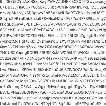
9mXBEtZCYeVx0RSzJKwyYWVVZUHRxi3XSO5IT8wycvemju
8+DBJZOHIa0C7YGJSExDJbbcVCrNRR9M1hLPkL+CZU3B
nYxVp8KzNI/NSDRgpVvRp55AzANURdRTYBfxlL1ygpU6XD
8dqTcZ9R+aDnbBaJa9ZK+HsaNZwx9VFZrJN77BPILasKqyZ
kkdgEqbswAuPETiERkyKGwVVvGpyfLwJu1XrCwu2OBW2A
68GYdTI+rKQou5+EReEf043CLLr6GLJmKxOmtPjB/RxLcUg
3D1Pw9/RE06ZCZKKEI4J4FhVht+7jftr1BfQBnZgaigUB+f
/MgvztMgTlgFtuKbFQYsrmiunqQi2XSYfgURYRyNMYMipI
QnY8QTkDvutgZIxkvebd2I7CtsGg68FWC9G6QFaWuWwW
7HCUSZYepqg9CUFh59US9KxMlWCRhUlYW4QXLIp/oUDKE
xVBzeDin4VF7DqNQgwVR4Yy+k1cNlS5wKMcTYss8eZro
Pa1kWx0bNUOzN1Otyd5ss509f8Ets1evPBP2rsAt5dOMYnl/u
LwoEIhccmiKPDw1Nl5lQaHCkhCX6l6ZlV0QZSPqb0/pHUjK
zMbTV8oAfURoiNaYXhRvzglBmFKV/c3jzMunJBgBJDjfbN
tV36XvEhMog930rwSC57Ez1h+NMl0GMiWLyXPNTrX8fN
m8n3mpopO5W4aiwWgxe1Hwc9pegqpbfDgvFvurSwXrNIN
BS7b/PHun/3bOHGVxYa6FHpQebjA3Ou1EcO5NC77hkUeho
XjR+vR2DlK6JJ99+nFeomjp+zckblh0HfXJr9apdXr87Y5m
UuLJrmaLRxj07dIxLTat/iT0yUtTL6q2dKmmS6FPvrp0g8