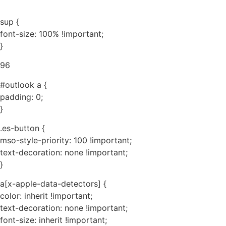
sup {
font-size: 100% !important;
}
96
#outlook a {
padding: 0;
}
.es-button {
mso-style-priority: 100 !important;
text-decoration: none !important;
}
a[x-apple-data-detectors] {
color: inherit !important;
text-decoration: none !important;
font-size: inherit !important;