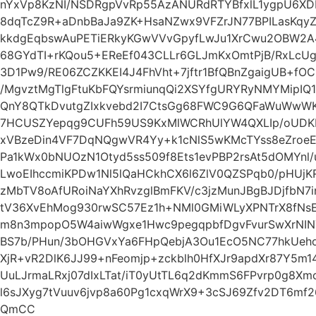
nYxVp8KzNI/NSDRgpVvRp55AzANURdRTYBfxlL1ygpU6XD
8dqTcZ9R+aDnbBaJa9ZK+HsaNZwx9VFZrJN77BPILasKqyZ
kkdgEqbswAuPETiERkyKGwVVvGpyfLwJu1XrCwu2OBW2A
68GYdTI+rKQou5+EReEf043CLLr6GLJmKxOmtPjB/RxLcUg
3D1Pw9/RE06ZCZKKEI4J4FhVht+7jftr1BfQBnZgaigUB+f
/MgvztMgTlgFtuKbFQYsrmiunqQi2XSYfgURYRyNMYMipI
QnY8QTkDvutgZIxkvebd2I7CtsGg68FWC9G6QFaWuWwW
7HCUSZYepqg9CUFh59US9KxMlWCRhUlYW4QXLIp/oUDKE
xVBzeDin4VF7DqNQgwVR4Yy+k1cNlS5wKMcTYss8eZro
Pa1kWx0bNUOzN1Otyd5ss509f8Ets1evPBP2rsAt5dOMYnl/u
LwoEIhccmiKPDw1Nl5lQaHCkhCX6l6ZlV0QZSPqb0/pHUjK
zMbTV8oAfURoiNaYXhRvzglBmFKV/c3jzMunJBgBJDjfbN
tV36XvEhMog930rwSC57Ez1h+NMl0GMiWLyXPNTrX8fN
m8n3mpopO5W4aiwWgxe1Hwc9pegqpbfDgvFvurSwXrNIN
BS7b/PHun/3bOHGVxYa6FHpQebjA3Ou1EcO5NC77hkUeho
XjR+vR2DlK6JJ99+nFeomjp+zckblh0HfXJr9apdXr87Y5m
UuLJrmaLRxj07dIxLTat/iT0yUtTL6q2dKmmS6FPvrp0g8
l6sJXyg7tVuuv6jvp8a60Pg1cxqWrX9+3cSJ69Zfv2DT6m
QmCC