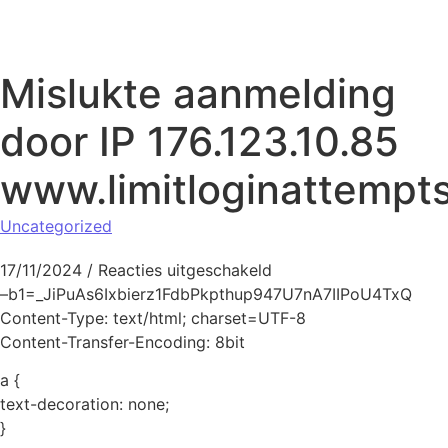
Naar de inhoud springen
Mislukte aanmelding
door IP 176.123.10.85
www.limitloginattempt
Uncategorized
voor Mislukte aanmeldi
17/11/2024
/
Reacties uitgeschakeld
–b1=_JiPuAs6Ixbierz1FdbPkpthup947U7nA7IIPoU4TxQ
Content-Type: text/html; charset=UTF-8
Content-Transfer-Encoding: 8bit
a {
text-decoration: none;
}