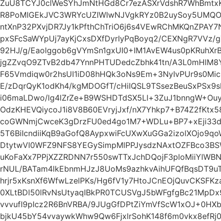
ZuU8TCYJ0clWeSYhJmNtHGd8Cr7ezASXrVdshR7WhBmtx
R8PoMIGEkJVC3WRYcUZIWIwNJVgkRYz0B2uySoy5UMQO
ntXnP32PXvjDR7Jy1kPfthChTriO6j6s4VEwRChMKQnZPAY7
pxSFcSaWYpUj7ayKjCxsDXfDyrIyPqBoyq2/CEXNgR7VVz/
92HJ/g/Eaolggob6gVYmSn1gxUI0+IM1AvEW4us0pKRuhX
jgZZvqO9ZTvB2db47YnnPHTUDedcZbhk41tn/A3L0mHlM8Y
F65Vmdiqw0r2hsUI1iD08hHQk3oNs9Em+3NyIvPUr9s0Mic
E/zDqrQyK1odKh4/kgMDOGfT/cHiIQSL9TSsezBeuSxPSx9sl
i06maLDwo/lg4lZrZe+B9WSHDTdSX5Ll+3ZuJ1bnngW+Ouyc
OdzKHEVQiycoJ1i8V8B60EVryjJxf/nX7Yhkp7+B74Z2fKtx
coGWNmjCwceK3gDrzFU0ed4go1M7+WDLu+BP7+xEji33d
5T6BiIcndiiKqB9aGofQ8AypxwiFcUXwXuGGa2izolXOjo9q
DtytwVI0WFZ9NFS8YEGySimpMlPPJysdzNAxtOZFBco3BS
uKoFaXx7PPjXZZRDNN7r550swTTxJchDQojF3ploMiiYlW
rNUL/BATam4lkEbnmHJzJ8UoMs9azhkvAihUFQfBqsDT9u
hrjr5xKsnXf6WfwLzelPKs/Hg6fV1y7HtoJCnEOjQuvCKSFK
0XLtBDl50lRvNsUtyaqIBkPR0TCUSVgJ5bWFgfgBc21MpD
vvvufI9pIcz2R6BnVRBA/9JUgGfDPtZiYmVfScW1xOJ+0HXb
bjkU45bY54vvaywkWhw9Qw6FjxlrSohK148f6m0vkx8efRj