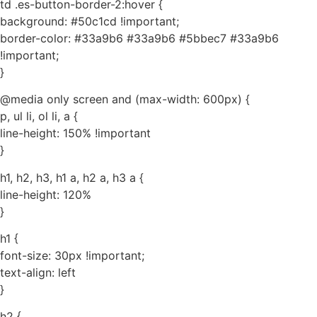
td .es-button-border-2:hover {
background: #50c1cd !important;
border-color: #33a9b6 #33a9b6 #5bbec7 #33a9b6
!important;
}
@media only screen and (max-width: 600px) {
p, ul li, ol li, a {
line-height: 150% !important
}
h1, h2, h3, h1 a, h2 a, h3 a {
line-height: 120%
}
h1 {
font-size: 30px !important;
text-align: left
}
h2 {