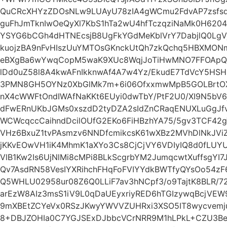
QuCRcXHYzZDOsNLw9LUAyU78zIA4gWCmu2FdvAP7zsfs
guFhJmTknIwOeQyXl7KbS1hTa2wU4hfTczqziNaMk0H6204
YSYG6bCGh4dHTNEcsjB8UgFkYGdMeKblVrY7DabjlQ0Lg
kuojzBA9nFvHIszUuYMTOsGKnckUtQh7zkQchq5HBXMONm
eBXgBa6wYwqCopM5waK9XUc8WqjJoTiHwMNO7FFOApQy
lDd0uZ58l8A4kwAFnIkknwAf4A7w4Yz/EkudE7TdVcY5HSH
3PMN8GH5OYNz0XbGlMk7m+6i06OfxxmwMpB5GOLBrtOX
nX4cWWFtOndIWAfNaKKt6EUyi0dwTbY/PtF2U0/XI9N5b
dFwERnUKbJGMs0xszdD2tyDZA2sIdZnCRaqENUXLuGgJfvi
WCWcqccCaihndDcilOUfG2EKo6FiHBzhYA75/5gv3TCF42
VHz6BxuZ1tvPAsmzv6NNDfcmikcsK61wXBz2MVhDlNkJVi
jKKvEOwVH1iK4MhmK1aXYo3Cs8CjCjVY6VDIyIQ8d0fLUY
VlB1Kw2Is6UjNlMi8cMPi8BLkScgrbYM2JumqcwtXuffsgYI
Qv7AsdRN58VesIYXRihchFHqFoFVIYYdkBWTfyQYsOo54
Q5WHLU02958ur08Z6Q0LLiF7av3hNCpf3/o9TajtK8BLR/72
arEzW8AIz3msS1iV9L0qDaUEyxriyRED6hTGIzywqBcjV
9mXBEtZCYeVx0RSzJKwyYWVVZUHRxi3XSO5IT8wycvemju
8+DBJZOHIa0C7YGJSExDJbbcVCrNRR9M1hLPkL+CZU3B