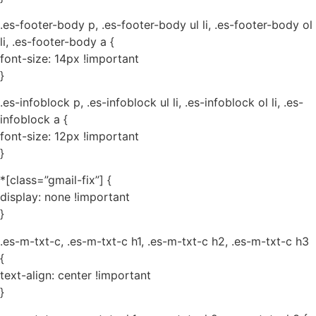
.es-footer-body p, .es-footer-body ul li, .es-footer-body ol
li, .es-footer-body a {
font-size: 14px !important
}
.es-infoblock p, .es-infoblock ul li, .es-infoblock ol li, .es-
infoblock a {
font-size: 12px !important
}
*[class=”gmail-fix”] {
display: none !important
}
.es-m-txt-c, .es-m-txt-c h1, .es-m-txt-c h2, .es-m-txt-c h3
{
text-align: center !important
}