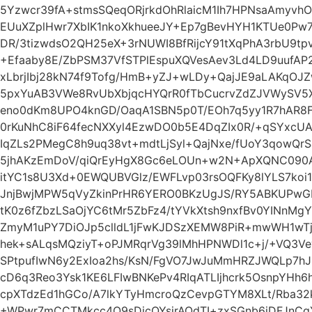
5Yzwcr39fA+stmsSQeqORjrkdOhRlaicM1Ih7HPNsaAmyvh
EUuXZplHwr7XbIK1nkoXkhueeJY+Ep7gBevHYH1KTUe0Pw
DR/3tizwdsO2QH25eX+3rNUWI8BfRijcY91tXqPhA3rbU9t
+Efaaby8E/ZbPSM37VfSTPlEspuXQVesAev3Ld4LD9uufAP2
xLbrjIbj28kN74f9Tofg/HmB+yZJ+wLDy+QajJE9aLAKqOJ
5pxYuAB3VWe8RvUbXbjqcHYQrR0fTbCucrvZdZJVWySV5X
eno0dKm8UPO4knGD/OaqA1SBN5p0T/EOh7q5yy1R7hAR8F
0rKuNhC8iF64fecNXXyl4EzwDO0b5E4DqZIx0R/+qSYxcU
IqZLs2PMegC8h9uq38vt+mdtLjSyl+QajNxe/fUoY3qowQr
5jhAKzEmDoV/qiQrEyHgX8Gc6eLOUn+w2N+ApXQNC090AF
itYC1s8U3Xd+0EWQUBVGlz/EWFLvp03rsOQFKy8lYLS7ko
JnjBwjMPW5qVyZkinPrHR6YERO0BKzUgJS/RY5ABKUPw
tK0z6fZbzLSaOjYC6tMr5ZbFz4/tYVkXtsh9nxfBv0YINnMg
ZmyM1uPY7DiOJp5clldL1jFwKJDSzXEMW8PiR+mwWH1wTj
hek+sALqsMQziyT+oPJMRqrVg39lMhHPNWDl1c+j/+VQ3
SPtpufIwN6y2ExIoa2hs/KsN/FgVO7JwJuMmHRZJWQLp7h
cD6q3Reo3Ysk1KE6LFIwBNKePv4RIqATLIjhcrk5OsnpYH
cpXTdzEd1hGCo/A7lkYTyHmcroQzCevpGTYM8XLt/Rba32
+WPwr7mCCTMkcc4O9sDicQYsjrAOdTI+zxSGnb6iDFJnC