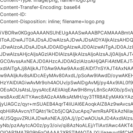
Content-Transfer-Encoding: base64
Content-ID:
Content-Disposition: inline; filename=logo.png
iVBORw0KGgoAAAANSUhEUgAAASwAAABPCAMAAABmtAg
IToAJDwAJT0AJDsAJDwAIzsAJDwAJDsAIDYAIjkAIzsAHDQA
JDwAIzoAJDsAJDsAJD0AIDgAIzwAJD0AIzwAITgAJD0AJz
JDwAIzsAHjcAIjsAGzIAHDIAIzsAIjkAIzsAIjoAIzsAJj0AIjs
GC0AvssAxNEAJD0AHzcAJD0AGzIAIzoAHjQAFi4AtMEAJ
xdIAITgAJj8AIjkAJT0Aw9AAw9AAxdEAIDf7nSYAJT4Ax
w9AAIjkAv8sAIDcAEyMAv80AxdL/pSoAw9IAwdD/oywA
HzYAIDIAGiwAvMr9oh4AOUv/pSwAIDgAvMj/py4Ax9IAL0f9
OEoAOUsAtsL/pysAtcEAEiIAlqEAw9H8myL8nScAK0b/pSv
ws8AxdEAITYAwc8AGzAAMksAtMH/qy3TfR8AEyMAKkYAz93
jyUAGCz/qyr+mSUAEB4AqrT4liUAl6EAoqkAlZ8Az9wAvc
qbHiiRAAvcn/tTQAtr/1kCb5jCQA2ucApq7wmRsAPEkAzNil
4/J5QguvZRUAJDwAxNEAJj0AJj//pCwAOUsAJD4AxdIAI
yNb/pzAAytcAO0z/py3/oiv/qi8AzNoALEj/rTIAxtIAwc4AKT
QlQAP1MA7P09hFgQAAAA2XRSTlMAOTAJYU/eaeuyd9fCH