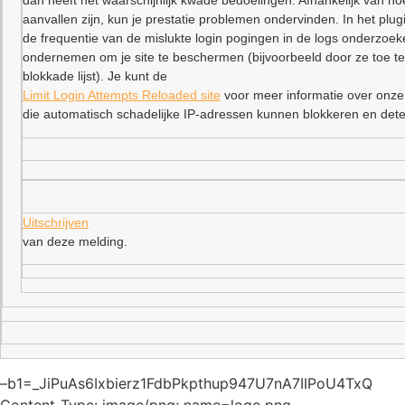
dan heeft het waarschijnlijk kwade bedoelingen. Afhankelijk van ho
aanvallen zijn, kun je prestatie problemen ondervinden. In het plu
de frequentie van de mislukte login pogingen in de logs onderzoe
ondernemen om je site te beschermen (bijvoorbeeld door ze toe t
blokkade lijst). Je kunt de
Limit Login Attempts Reloaded site
voor meer informatie over onze
die automatisch schadelijke IP-adressen kunnen blokkeren en dete
Uitschrijven
van deze melding.
–b1=_JiPuAs6Ixbierz1FdbPkpthup947U7nA7IIPoU4TxQ
Content-Type: image/png; name=logo.png