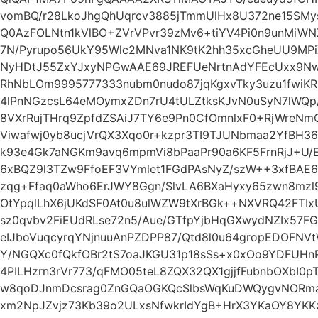
vomBQ/r28LkoJhgQhUqrcv3885jTmmUlHx8U372ne15SMys
Q0AzFOLNtn1kVlBO+ZVrVPvr39zMv6+tiYV4Pi0n9unMiWN
7N/Pyrupo56UkY95Wlc2MNva1NK9tK2hh35xcGheUU9MPiXj
NyHDtJ55ZxYJxyNPGwAAE69JREFUeNrtnAdYFEcUxx9NwAO
RhNbLOm9995777333nubm0nudo87jqKgxvTky3uzu1fwiK
4lPnNGzcsL64eMOymxZDn7rU4tULZtksKJvN0uSyN7lWQp/
8VXrRujTHrq9ZpfdZSAiJ7TY6e9Pn0CfOmnlxF0+RjWreN
Viwafwj0yb8ucjVrQX3Xqo0r+kzpr3TI9TJUNbmaa2YfBH36
k93e4Gk7aNGKm9avq6mpmVi8bPaaPr90a6KF5FrnRjJ+U/E
6xBQZ9l3TZw9FfoEF3VYmlet1FGdPAsNyZ/szW++3xfBAE
zqg+Ffaq0aWho6ErJWY8Ggn/SlvLA6BXaHyxy65zwn8mzl
OtYpqlLhX6jUKdSF0At0u8ulWZW9tXrBGk++NXVRQ42FTIxU
sz0qvbv2FiEUdRLse72n5/Aue/GTfpYjbHqGXwydNZIx57
eIJboVuqcyrqYNjnuuAnPZDPP87/Qtd8l0u64gropEDOFN
Y/NGQXc0fQkfOBr2tS7oaJKGU31p18sSs+x0xOo9YDFUH
4PILHzrn3rVr773/qFMO05teL8ZQX32QX1gjjfFubnbOXbI0
w8qoDJnmDcsrag0ZnGQaOGKQcSlbsWqKuDWQygvNORma7
xm2NpJZvjz73Kb39o2ULxsNfwkrIdYgB+HrX3YKaOY8YKKz