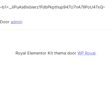
–b1=_JiPuAs6Ixbierz1FdbPkpthup947U7nA7IIPoU4TxQ–
Door
admin
Royal Elementor Kit thema door
WP Royal
.