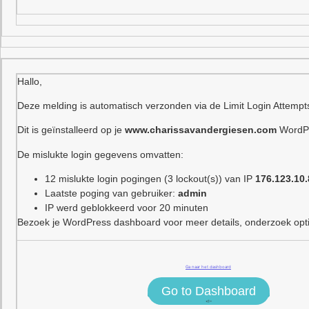
Hallo,
Deze melding is automatisch verzonden via de Limit Login Attempt
Dit is geïnstalleerd op je
www.charissavandergiesen.com
WordPr
De mislukte login gegevens omvatten:
12 mislukte login pogingen (3 lockout(s)) van IP
176.123.10.
Laatste poging van gebruiker:
admin
IP werd geblokkeerd voor 20 minuten
Bezoek je WordPress dashboard voor meer details, onderzoek optie
Ga naar het dashboard
Go to Dashboard
<!–