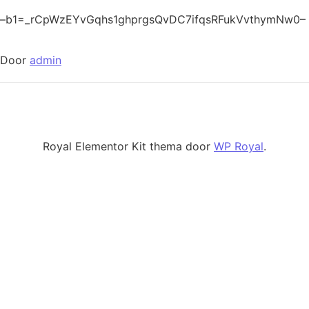
–b1=_rCpWzEYvGqhs1ghprgsQvDC7ifqsRFukVvthymNw0–
Door
admin
Royal Elementor Kit thema door
WP Royal
.