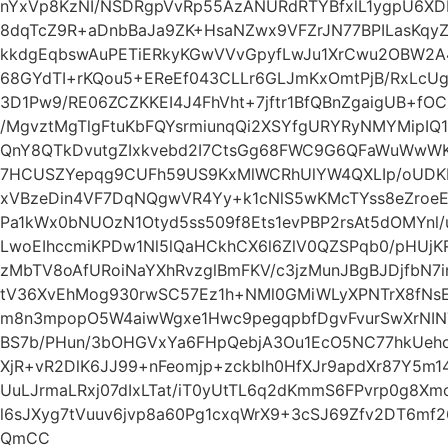
nYxVp8KzNI/NSDRgpVvRp55AzANURdRTYBfxlL1ygpU6XD
8dqTcZ9R+aDnbBaJa9ZK+HsaNZwx9VFZrJN77BPILasKqyZ
kkdgEqbswAuPETiERkyKGwVVvGpyfLwJu1XrCwu2OBW2A
68GYdTI+rKQou5+EReEf043CLLr6GLJmKxOmtPjB/RxLcUg
3D1Pw9/RE06ZCZKKEI4J4FhVht+7jftr1BfQBnZgaigUB+f
/MgvztMgTlgFtuKbFQYsrmiunqQi2XSYfgURYRyNMYMipI
QnY8QTkDvutgZIxkvebd2I7CtsGg68FWC9G6QFaWuWwW
7HCUSZYepqg9CUFh59US9KxMlWCRhUlYW4QXLIp/oUDKE
xVBzeDin4VF7DqNQgwVR4Yy+k1cNlS5wKMcTYss8eZro
Pa1kWx0bNUOzN1Otyd5ss509f8Ets1evPBP2rsAt5dOMYnl/u
LwoEIhccmiKPDw1Nl5lQaHCkhCX6l6ZlV0QZSPqb0/pHUjK
zMbTV8oAfURoiNaYXhRvzglBmFKV/c3jzMunJBgBJDjfbN
tV36XvEhMog930rwSC57Ez1h+NMl0GMiWLyXPNTrX8fN
m8n3mpopO5W4aiwWgxe1Hwc9pegqpbfDgvFvurSwXrNIN
BS7b/PHun/3bOHGVxYa6FHpQebjA3Ou1EcO5NC77hkUeho
XjR+vR2DlK6JJ99+nFeomjp+zckblh0HfXJr9apdXr87Y5m
UuLJrmaLRxj07dIxLTat/iT0yUtTL6q2dKmmS6FPvrp0g8
l6sJXyg7tVuuv6jvp8a60Pg1cxqWrX9+3cSJ69Zfv2DT6m
QmCC