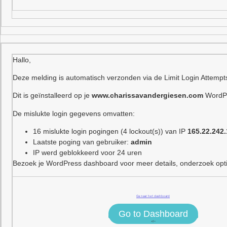
Hallo,
Deze melding is automatisch verzonden via de Limit Login Attempt
Dit is geïnstalleerd op je
www.charissavandergiesen.com
WordPr
De mislukte login gegevens omvatten:
16 mislukte login pogingen (4 lockout(s)) van IP
165.22.242.
Laatste poging van gebruiker:
admin
IP werd geblokkeerd voor 24 uren
Bezoek je WordPress dashboard voor meer details, onderzoek optie
Ga naar het dashboard
Go to Dashboard
<!–