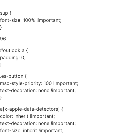
sup {
font-size: 100% !important;
}
96
#outlook a {
padding: 0;
}
.es-button {
mso-style-priority: 100 !important;
text-decoration: none !important;
}
a[x-apple-data-detectors] {
color: inherit !important;
text-decoration: none !important;
font-size: inherit !important;