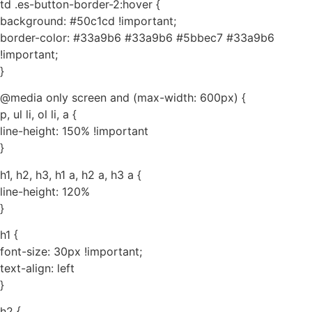
td .es-button-border-2:hover {
background: #50c1cd !important;
border-color: #33a9b6 #33a9b6 #5bbec7 #33a9b6
!important;
}
@media only screen and (max-width: 600px) {
p, ul li, ol li, a {
line-height: 150% !important
}
h1, h2, h3, h1 a, h2 a, h3 a {
line-height: 120%
}
h1 {
font-size: 30px !important;
text-align: left
}
h2 {