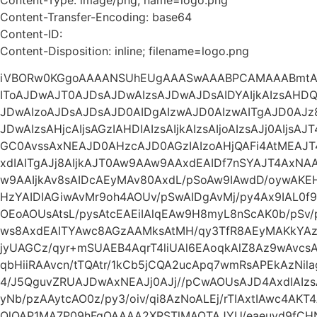
Content-Transfer-Encoding: base64
Content-ID:
Content-Disposition: inline; filename=logo.png
iVBORw0KGgoAAAANSUhEUgAAASwAAABPCAMAAABmtAg
IToAJDwAJT0AJDsAJDwAIzsAJDwAJDsAIDYAIjkAIzsAHDQA
JDwAIzoAJDsAJDsAJD0AIDgAIzwAJD0AIzwAITgAJD0AJz
JDwAIzsAHjcAIjsAGzIAHDIAIzsAIjkAIzsAIjoAIzsAJj0AIjs
GC0AvssAxNEAJD0AHzcAJD0AGzIAIzoAHjQAFi4AtMEAJ
xdIAITgAJj8AIjkAJT0Aw9AAw9AAxdEAIDf7nSYAJT4Ax
w9AAIjkAv8sAIDcAEyMAv80AxdL/pSoAw9IAwdD/oywA
HzYAIDIAGiwAvMr9oh4AOUv/pSwAIDgAvMj/py4Ax9IAL0f9
OEoAOUsAtsL/pysAtcEAEiIAlqEAw9H8myL8nScAK0b/pSv
ws8AxdEAITYAwc8AGzAAMksAtMH/qy3TfR8AEyMAKkYAz93
jyUAGCz/qyr+mSUAEB4AqrT4liUAl6EAoqkAlZ8Az9wAvc
qbHiiRAAvcn/tTQAtr/1kCb5jCQA2ucApq7wmRsAPEkAzNil
4/J5QguvZRUAJDwAxNEAJj0AJj//pCwAOUsAJD4AxdIAI
yNb/pzAAytcAO0z/py3/oiv/qi8AzNoALEj/rTIAxtIAwc4AKT
QlQAP1MA7P09hFgQAAAA2XRSTlMAOTAJYU/eaeuyd9fCH