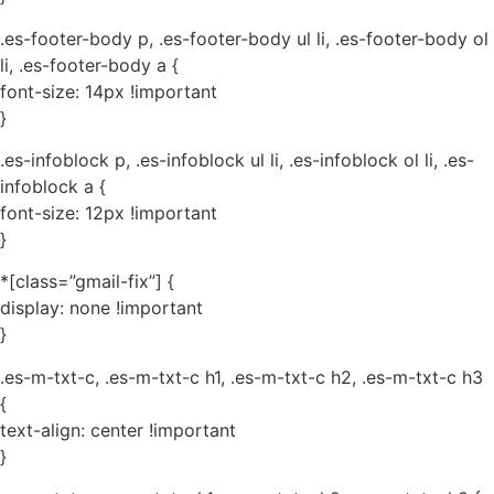
.es-footer-body p, .es-footer-body ul li, .es-footer-body ol
li, .es-footer-body a {
font-size: 14px !important
}
.es-infoblock p, .es-infoblock ul li, .es-infoblock ol li, .es-
infoblock a {
font-size: 12px !important
}
*[class=”gmail-fix”] {
display: none !important
}
.es-m-txt-c, .es-m-txt-c h1, .es-m-txt-c h2, .es-m-txt-c h3
{
text-align: center !important
}