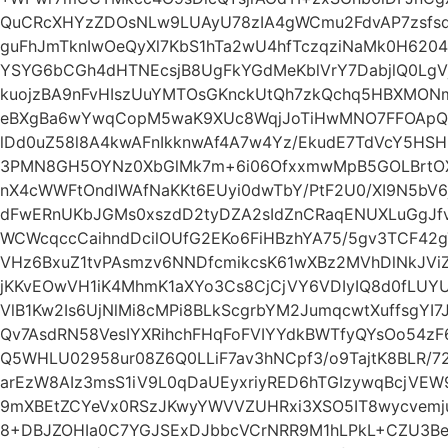
QuCRcXHYzZDOsNLw9LUAyU78zIA4gWCmu2FdvAP7zsfs
guFhJmTknIwOeQyXl7KbS1hTa2wU4hfTczqziNaMk0H6204
YSYG6bCGh4dHTNEcsjB8UgFkYGdMeKblVrY7DabjlQ0Lg
kuojzBA9nFvHIszUuYMTOsGKnckUtQh7zkQchq5HBXMONm
eBXgBa6wYwqCopM5waK9XUc8WqjJoTiHwMNO7FFOApQy
lDd0uZ58l8A4kwAFnIkknwAf4A7w4Yz/EkudE7TdVcY5HSH
3PMN8GH5OYNz0XbGlMk7m+6i06OfxxmwMpB5GOLBrtOX
nX4cWWFtOndIWAfNaKKt6EUyi0dwTbY/PtF2U0/XI9N5b
dFwERnUKbJGMs0xszdD2tyDZA2sIdZnCRaqENUXLuGgJfvi
WCWcqccCaihndDcilOUfG2EKo6FiHBzhYA75/5gv3TCF42
VHz6BxuZ1tvPAsmzv6NNDfcmikcsK61wXBz2MVhDlNkJVi
jKKvEOwVH1iK4MhmK1aXYo3Cs8CjCjVY6VDIyIQ8d0fLUY
VlB1Kw2Is6UjNlMi8cMPi8BLkScgrbYM2JumqcwtXuffsgYI
Qv7AsdRN58VesIYXRihchFHqFoFVIYYdkBWTfyQYsOo54
Q5WHLU02958ur08Z6Q0LLiF7av3hNCpf3/o9TajtK8BLR/72
arEzW8AIz3msS1iV9L0qDaUEyxriyRED6hTGIzywqBcjV
9mXBEtZCYeVx0RSzJKwyYWVVZUHRxi3XSO5IT8wycvemju
8+DBJZOHIa0C7YGJSExDJbbcVCrNRR9M1hLPkL+CZU3B