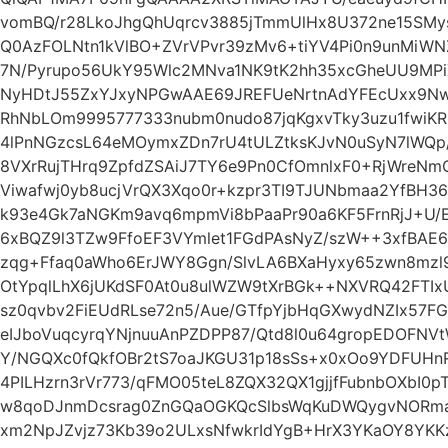
vomBQ/r28LkoJhgQhUqrcv3885jTmmUlHx8U372ne15SMys
Q0AzFOLNtn1kVlBO+ZVrVPvr39zMv6+tiYV4Pi0n9unMiWN
7N/Pyrupo56UkY95Wlc2MNva1NK9tK2hh35xcGheUU9MPiXj
NyHDtJ55ZxYJxyNPGwAAE69JREFUeNrtnAdYFEcUxx9NwAO
RhNbLOm9995777333nubm0nudo87jqKgxvTky3uzu1fwiK
4lPnNGzcsL64eMOymxZDn7rU4tULZtksKJvN0uSyN7lWQp/
8VXrRujTHrq9ZpfdZSAiJ7TY6e9Pn0CfOmnlxF0+RjWreN
Viwafwj0yb8ucjVrQX3Xqo0r+kzpr3TI9TJUNbmaa2YfBH36
k93e4Gk7aNGKm9avq6mpmVi8bPaaPr90a6KF5FrnRjJ+U/E
6xBQZ9l3TZw9FfoEF3VYmlet1FGdPAsNyZ/szW++3xfBAE
zqg+Ffaq0aWho6ErJWY8Ggn/SlvLA6BXaHyxy65zwn8mzl
OtYpqlLhX6jUKdSF0At0u8ulWZW9tXrBGk++NXVRQ42FTIxU
sz0qvbv2FiEUdRLse72n5/Aue/GTfpYjbHqGXwydNZIx57
eIJboVuqcyrqYNjnuuAnPZDPP87/Qtd8l0u64gropEDOFN
Y/NGQXc0fQkfOBr2tS7oaJKGU31p18sSs+x0xOo9YDFUH
4PILHzrn3rVr773/qFMO05teL8ZQX32QX1gjjfFubnbOXbI0
w8qoDJnmDcsrag0ZnGQaOGKQcSlbsWqKuDWQygvNORma7
xm2NpJZvjz73Kb39o2ULxsNfwkrIdYgB+HrX3YKaOY8YKKz