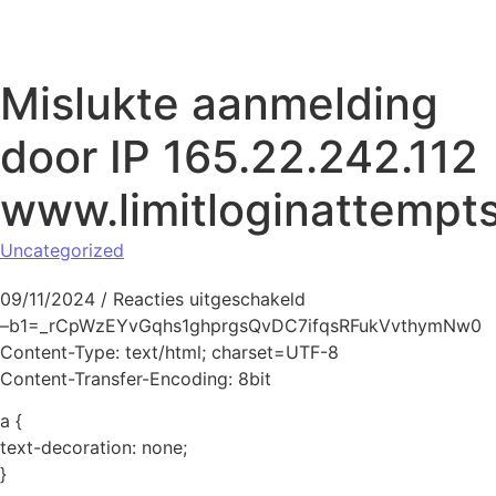
Naar de inhoud springen
Mislukte aanmelding
door IP 165.22.242.112
www.limitloginattempt
Uncategorized
voor Mislukte aanmeld
09/11/2024
/
Reacties uitgeschakeld
–b1=_rCpWzEYvGqhs1ghprgsQvDC7ifqsRFukVvthymNw0
Content-Type: text/html; charset=UTF-8
Content-Transfer-Encoding: 8bit
a {
text-decoration: none;
}