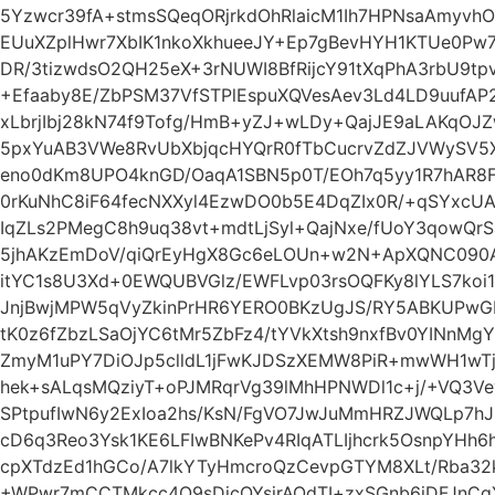
5Yzwcr39fA+stmsSQeqORjrkdOhRlaicM1Ih7HPNsaAmyvh
EUuXZplHwr7XbIK1nkoXkhueeJY+Ep7gBevHYH1KTUe0Pw
DR/3tizwdsO2QH25eX+3rNUWI8BfRijcY91tXqPhA3rbU9t
+Efaaby8E/ZbPSM37VfSTPlEspuXQVesAev3Ld4LD9uufAP2
xLbrjIbj28kN74f9Tofg/HmB+yZJ+wLDy+QajJE9aLAKqOJ
5pxYuAB3VWe8RvUbXbjqcHYQrR0fTbCucrvZdZJVWySV5X
eno0dKm8UPO4knGD/OaqA1SBN5p0T/EOh7q5yy1R7hAR8F
0rKuNhC8iF64fecNXXyl4EzwDO0b5E4DqZIx0R/+qSYxcU
IqZLs2PMegC8h9uq38vt+mdtLjSyl+QajNxe/fUoY3qowQr
5jhAKzEmDoV/qiQrEyHgX8Gc6eLOUn+w2N+ApXQNC090AF
itYC1s8U3Xd+0EWQUBVGlz/EWFLvp03rsOQFKy8lYLS7ko
JnjBwjMPW5qVyZkinPrHR6YERO0BKzUgJS/RY5ABKUPw
tK0z6fZbzLSaOjYC6tMr5ZbFz4/tYVkXtsh9nxfBv0YINnMg
ZmyM1uPY7DiOJp5clldL1jFwKJDSzXEMW8PiR+mwWH1wTj
hek+sALqsMQziyT+oPJMRqrVg39lMhHPNWDl1c+j/+VQ3
SPtpufIwN6y2ExIoa2hs/KsN/FgVO7JwJuMmHRZJWQLp7h
cD6q3Reo3Ysk1KE6LFIwBNKePv4RIqATLIjhcrk5OsnpYH
cpXTdzEd1hGCo/A7lkYTyHmcroQzCevpGTYM8XLt/Rba32
+WPwr7mCCTMkcc4O9sDicQYsjrAOdTI+zxSGnb6iDFJnC