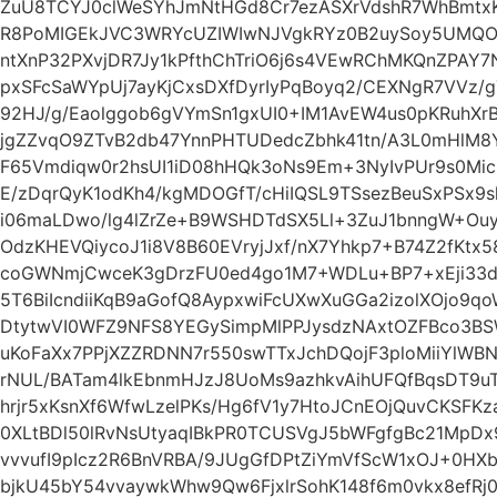
ZuU8TCYJ0clWeSYhJmNtHGd8Cr7ezASXrVdshR7WhBmtx
R8PoMIGEkJVC3WRYcUZIWIwNJVgkRYz0B2uySoy5UMQO
ntXnP32PXvjDR7Jy1kPfthChTriO6j6s4VEwRChMKQnZPAY7
pxSFcSaWYpUj7ayKjCxsDXfDyrIyPqBoyq2/CEXNgR7VVz/
92HJ/g/Eaolggob6gVYmSn1gxUI0+IM1AvEW4us0pKRuhX
jgZZvqO9ZTvB2db47YnnPHTUDedcZbhk41tn/A3L0mHlM8Y
F65Vmdiqw0r2hsUI1iD08hHQk3oNs9Em+3NyIvPUr9s0Mic
E/zDqrQyK1odKh4/kgMDOGfT/cHiIQSL9TSsezBeuSxPSx9sl
i06maLDwo/lg4lZrZe+B9WSHDTdSX5Ll+3ZuJ1bnngW+Ouyc
OdzKHEVQiycoJ1i8V8B60EVryjJxf/nX7Yhkp7+B74Z2fKtx
coGWNmjCwceK3gDrzFU0ed4go1M7+WDLu+BP7+xEji33d
5T6BiIcndiiKqB9aGofQ8AypxwiFcUXwXuGGa2izolXOjo9q
DtytwVI0WFZ9NFS8YEGySimpMlPPJysdzNAxtOZFBco3BS
uKoFaXx7PPjXZZRDNN7r550swTTxJchDQojF3ploMiiYlW
rNUL/BATam4lkEbnmHJzJ8UoMs9azhkvAihUFQfBqsDT9u
hrjr5xKsnXf6WfwLzelPKs/Hg6fV1y7HtoJCnEOjQuvCKSFK
0XLtBDl50lRvNsUtyaqIBkPR0TCUSVgJ5bWFgfgBc21MpD
vvvufI9pIcz2R6BnVRBA/9JUgGfDPtZiYmVfScW1xOJ+0HXb
bjkU45bY54vvaywkWhw9Qw6FjxlrSohK148f6m0vkx8efRj