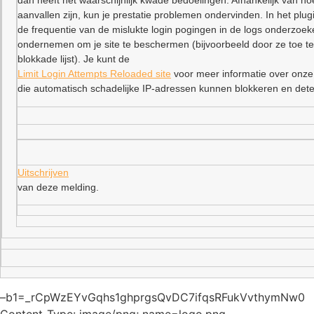
dan heeft het waarschijnlijk kwade bedoelingen. Afhankelijk van ho
aanvallen zijn, kun je prestatie problemen ondervinden. In het plu
de frequentie van de mislukte login pogingen in de logs onderzoe
ondernemen om je site te beschermen (bijvoorbeeld door ze toe t
blokkade lijst). Je kunt de
Limit Login Attempts Reloaded site
voor meer informatie over onze
die automatisch schadelijke IP-adressen kunnen blokkeren en dete
Uitschrijven
van deze melding.
–b1=_rCpWzEYvGqhs1ghprgsQvDC7ifqsRFukVvthymNw0
Content-Type: image/png; name=logo.png