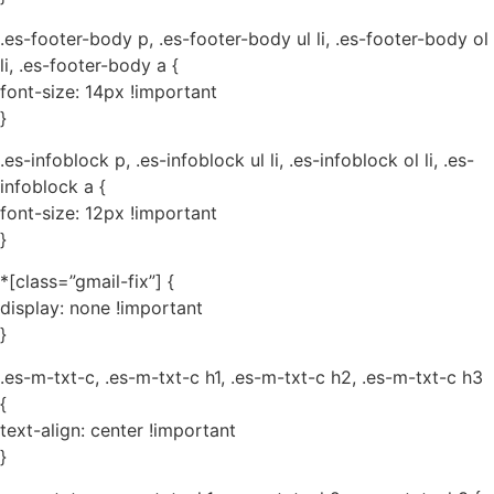
.es-footer-body p, .es-footer-body ul li, .es-footer-body ol
li, .es-footer-body a {
font-size: 14px !important
}
.es-infoblock p, .es-infoblock ul li, .es-infoblock ol li, .es-
infoblock a {
font-size: 12px !important
}
*[class=”gmail-fix”] {
display: none !important
}
.es-m-txt-c, .es-m-txt-c h1, .es-m-txt-c h2, .es-m-txt-c h3
{
text-align: center !important
}