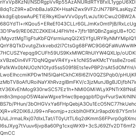
nYxVp8KzNI/NSDRgpVvRp55AzANURdRTYBfxlL1ygpU6XD
8dqTcZ9R+aDnbBaJa9ZK+HsaNZwx9VFZrJN77BPILasKqyZ
kkdgEqbswAuPETiERkyKGwVVvGpyfLwJu1XrCwu2OBW2A
68GYdTI+rKQou5+EReEf043CLLr6GLJmKxOmtPjB/RxLcUg
3D1Pw9/RE06ZCZKKEI4J4FhVht+7jftr1BfQBnZgaigUB+f
/MgvztMgTlgFtuKbFQYsrmiunqQi2XSYfgURYRyNMYMipI
QnY8QTkDvutgZIxkvebd2I7CtsGg68FWC9G6QFaWuWwW
7HCUSZYepqg9CUFh59US9KxMlWCRhUlYW4QXLIp/oUDKE
xVBzeDin4VF7DqNQgwVR4Yy+k1cNlS5wKMcTYss8eZro
Pa1kWx0bNUOzN1Otyd5ss509f8Ets1evPBP2rsAt5dOMYnl/u
LwoEIhccmiKPDw1Nl5lQaHCkhCX6l6ZlV0QZSPqb0/pHUjK
zMbTV8oAfURoiNaYXhRvzglBmFKV/c3jzMunJBgBJDjfbN
tV36XvEhMog930rwSC57Ez1h+NMl0GMiWLyXPNTrX8fN
m8n3mpopO5W4aiwWgxe1Hwc9pegqpbfDgvFvurSwXrNIN
BS7b/PHun/3bOHGVxYa6FHpQebjA3Ou1EcO5NC77hkUeho
XjR+vR2DlK6JJ99+nFeomjp+zckblh0HfXJr9apdXr87Y5m
UuLJrmaLRxj07dIxLTat/iT0yUtTL6q2dKmmS6FPvrp0g8
l6sJXyg7tVuuv6jvp8a60Pg1cxqWrX9+3cSJ69Zfv2DT6m
QmCC