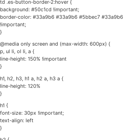
td .es-button-border-2:hover {
background: #50c1cd !important;
border-color: #33a9b6 #33a9b6 #5bbec7 #33a9b6
!important;
}
@media only screen and (max-width: 600px) {
p, ul li, ol li, a {
line-height: 150% !important
}
h1, h2, h3, h1 a, h2 a, h3 a {
line-height: 120%
}
h1 {
font-size: 30px !important;
text-align: left
}
h2 {