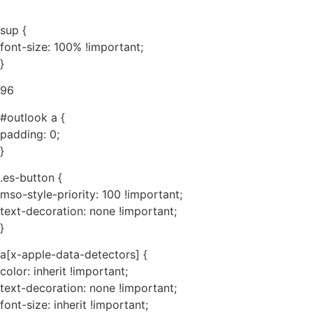
sup {
font-size: 100% !important;
}
96
#outlook a {
padding: 0;
}
.es-button {
mso-style-priority: 100 !important;
text-decoration: none !important;
}
a[x-apple-data-detectors] {
color: inherit !important;
text-decoration: none !important;
font-size: inherit !important;