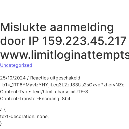
Naar de inhoud springen
Mislukte aanmelding
door IP 159.223.45.217
www.limitloginattempt
Uncategorized
voor Mislukte aanmeld
25/10/2024
/
Reacties uitgeschakeld
–b1=_1TP6YMyvIzYHYjiLeq3L2zJ83Us2sCxvqPzhcfvNZc
Content-Type: text/html; charset=UTF-8
Content-Transfer-Encoding: 8bit
a {
text-decoration: none;
}