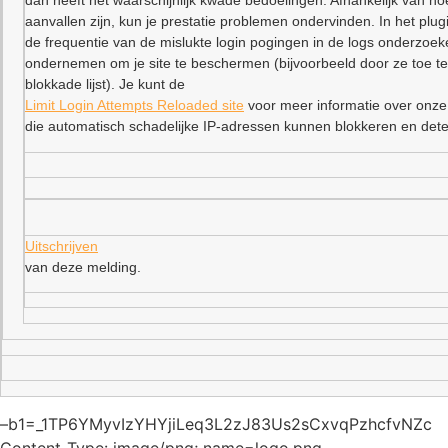
dan heeft het waarschijnlijk kwade bedoelingen. Afhankelijk van ho
aanvallen zijn, kun je prestatie problemen ondervinden. In het plu
de frequentie van de mislukte login pogingen in de logs onderzoe
ondernemen om je site te beschermen (bijvoorbeeld door ze toe t
blokkade lijst). Je kunt de
Limit Login Attempts Reloaded site
voor meer informatie over onze
die automatisch schadelijke IP-adressen kunnen blokkeren en dete
Uitschrijven
van deze melding.
–b1=_1TP6YMyvIzYHYjiLeq3L2zJ83Us2sCxvqPzhcfvNZc
Content-Type: image/png; name=logo.png