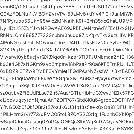
vomBQ/r28LkoJhgQhUqrcv3885jTmmUlHx8U372ne15SMys
Q0AzFOLNtn1kVlBO+ZVrVPvr39zMv6+tiYV4Pi0n9unMiWN
7N/Pyrupo56UkY95Wlc2MNva1NK9tK2hh35xcGheUU9MPiXj
NyHDtJ55ZxYJxyNPGwAAE69JREFUeNrtnAdYFEcUxx9NwAO
RhNbLOm9995777333nubm0nudo87jqKgxvTky3uzu1fwiK
4lPnNGzcsL64eMOymxZDn7rU4tULZtksKJvN0uSyN7lWQp/
8VXrRujTHrq9ZpfdZSAiJ7TY6e9Pn0CfOmnlxF0+RjWreN
Viwafwj0yb8ucjVrQX3Xqo0r+kzpr3TI9TJUNbmaa2YfBH36
k93e4Gk7aNGKm9avq6mpmVi8bPaaPr90a6KF5FrnRjJ+U/E
6xBQZ9l3TZw9FfoEF3VYmlet1FGdPAsNyZ/szW++3xfBAE
zqg+Ffaq0aWho6ErJWY8Ggn/SlvLA6BXaHyxy65zwn8mzl
OtYpqlLhX6jUKdSF0At0u8ulWZW9tXrBGk++NXVRQ42FTIxU
sz0qvbv2FiEUdRLse72n5/Aue/GTfpYjbHqGXwydNZIx57
eIJboVuqcyrqYNjnuuAnPZDPP87/Qtd8l0u64gropEDOFN
Y/NGQXc0fQkfOBr2tS7oaJKGU31p18sSs+x0xOo9YDFUH
4PILHzrn3rVr773/qFMO05teL8ZQX32QX1gjjfFubnbOXbI0
w8qoDJnmDcsrag0ZnGQaOGKQcSlbsWqKuDWQygvNORma7
xm2NpJZvjz73Kb39o2ULxsNfwkrIdYgB+HrX3YKaOY8YKKz