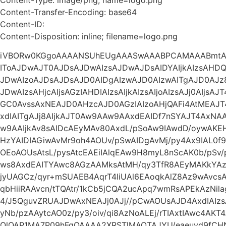
Content-Transfer-Encoding: base64
Content-ID:
Content-Disposition: inline; filename=logo.png
iVBORw0KGgoAAAANSUhEUgAAASwAAABPCAMAAABmtAg
IToAJDwAJT0AJDsAJDwAIzsAJDwAJDsAIDYAIjkAIzsAHDQA
JDwAIzoAJDsAJDsAJD0AIDgAIzwAJD0AIzwAITgAJD0AJz
JDwAIzsAHjcAIjsAGzIAHDIAIzsAIjkAIzsAIjoAIzsAJj0AIjs
GC0AvssAxNEAJD0AHzcAJD0AGzIAIzoAHjQAFi4AtMEAJ
xdIAITgAJj8AIjkAJT0Aw9AAw9AAxdEAIDf7nSYAJT4Ax
w9AAIjkAv8sAIDcAEyMAv80AxdL/pSoAw9IAwdD/oywA
HzYAIDIAGiwAvMr9oh4AOUv/pSwAIDgAvMj/py4Ax9IAL0f9
OEoAOUsAtsL/pysAtcEAEiIAlqEAw9H8myL8nScAK0b/pSv
ws8AxdEAITYAwc8AGzAAMksAtMH/qy3TfR8AEyMAKkYAz93
jyUAGCz/qyr+mSUAEB4AqrT4liUAl6EAoqkAlZ8Az9wAvc
qbHiiRAAvcn/tTQAtr/1kCb5jCQA2ucApq7wmRsAPEkAzNil
4/J5QguvZRUAJDwAxNEAJj0AJj//pCwAOUsAJD4AxdIAI
yNb/pzAAytcAO0z/py3/oiv/qi8AzNoALEj/rTIAxtIAwc4AKT
QlQAP1MA7P09hFgQAAAA2XRSTlMAOTAJYU/eaeuyd9fCH