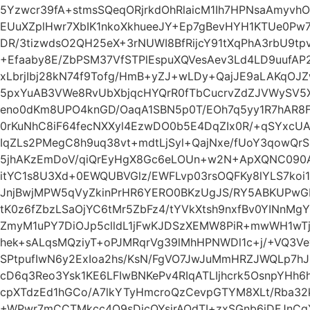
5Yzwcr39fA+stmsSQeqORjrkdOhRlaicM1Ih7HPNsaAmyvh
EUuXZplHwr7XbIK1nkoXkhueeJY+Ep7gBevHYH1KTUe0Pw
DR/3tizwdsO2QH25eX+3rNUWI8BfRijcY91tXqPhA3rbU9t
+Efaaby8E/ZbPSM37VfSTPlEspuXQVesAev3Ld4LD9uufAP2
xLbrjIbj28kN74f9Tofg/HmB+yZJ+wLDy+QajJE9aLAKqOJ
5pxYuAB3VWe8RvUbXbjqcHYQrR0fTbCucrvZdZJVWySV5X
eno0dKm8UPO4knGD/OaqA1SBN5p0T/EOh7q5yy1R7hAR8F
0rKuNhC8iF64fecNXXyl4EzwDO0b5E4DqZIx0R/+qSYxcU
IqZLs2PMegC8h9uq38vt+mdtLjSyl+QajNxe/fUoY3qowQr
5jhAKzEmDoV/qiQrEyHgX8Gc6eLOUn+w2N+ApXQNC090AF
itYC1s8U3Xd+0EWQUBVGlz/EWFLvp03rsOQFKy8lYLS7ko
JnjBwjMPW5qVyZkinPrHR6YERO0BKzUgJS/RY5ABKUPw
tK0z6fZbzLSaOjYC6tMr5ZbFz4/tYVkXtsh9nxfBv0YINnMg
ZmyM1uPY7DiOJp5clldL1jFwKJDSzXEMW8PiR+mwWH1wTj
hek+sALqsMQziyT+oPJMRqrVg39lMhHPNWDl1c+j/+VQ3
SPtpufIwN6y2ExIoa2hs/KsN/FgVO7JwJuMmHRZJWQLp7h
cD6q3Reo3Ysk1KE6LFIwBNKePv4RIqATLIjhcrk5OsnpYH
cpXTdzEd1hGCo/A7lkYTyHmcroQzCevpGTYM8XLt/Rba32
+WPwr7mCCTMkcc4O9sDicQYsjrAOdTI+zxSGnb6iDFJnC