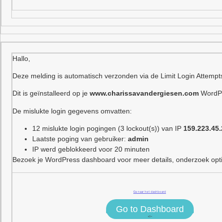
Hallo,
Deze melding is automatisch verzonden via de Limit Login Attempt
Dit is geïnstalleerd op je
www.charissavandergiesen.com
WordPr
De mislukte login gegevens omvatten:
12 mislukte login pogingen (3 lockout(s)) van IP
159.223.45
Laatste poging van gebruiker:
admin
IP werd geblokkeerd voor 20 minuten
Bezoek je WordPress dashboard voor meer details, onderzoek optie
Ga naar het dashboard
Go to Dashboard
<!–