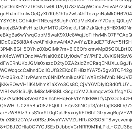
QuCRcXHYzZDOsNLw9LUAyU78zIA4gWCmu2FdvAP7zsfs
guFhJmTknIwOeQyXl7KbS1hTa2wU4hfTczqziNaMk0H6204
YSYG6bCGh4dHTNEcsjB8UgFkYGdMeKblVrY7DabjlQ0Lg
kuojzBA9nFvHIszUuYMTOsGKnckUtQh7zkQchq5HBXMONm
eBXgBa6wYwqCopM5waK9XUc8WqjJoTiHwMNO7FFOApQy
lDd0uZ58l8A4kwAFnIkknwAf4A7w4Yz/EkudE7TdVcY5HSH
3PMN8GH5OYNz0XbGlMk7m+6i06OfxxmwMpB5GOLBrtOX
nX4cWWFtOndIWAfNaKKt6EUyi0dwTbY/PtF2U0/XI9N5b
dFwERnUKbJGMs0xszdD2tyDZA2sIdZnCRaqENUXLuGgJfvi
WCWcqccCaihndDcilOUfG2EKo6FiHBzhYA75/5gv3TCF42
VHz6BxuZ1tvPAsmzv6NNDfcmikcsK61wXBz2MVhDlNkJVi
jKKvEOwVH1iK4MhmK1aXYo3Cs8CjCjVY6VDIyIQ8d0fLUY
VlB1Kw2Is6UjNlMi8cMPi8BLkScgrbYM2JumqcwtXuffsgYI
Qv7AsdRN58VesIYXRihchFHqFoFVIYYdkBWTfyQYsOo54
Q5WHLU02958ur08Z6Q0LLiF7av3hNCpf3/o9TajtK8BLR/72
arEzW8AIz3msS1iV9L0qDaUEyxriyRED6hTGIzywqBcjV
9mXBEtZCYeVx0RSzJKwyYWVVZUHRxi3XSO5IT8wycvemju
8+DBJZOHIa0C7YGJSExDJbbcVCrNRR9M1hLPkL+CZU3B