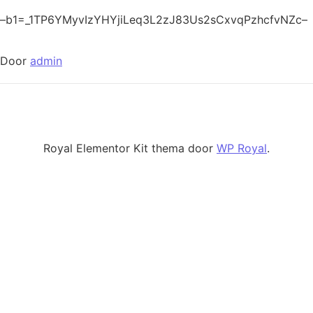
–b1=_1TP6YMyvIzYHYjiLeq3L2zJ83Us2sCxvqPzhcfvNZc–
Door
admin
Royal Elementor Kit thema door
WP Royal
.