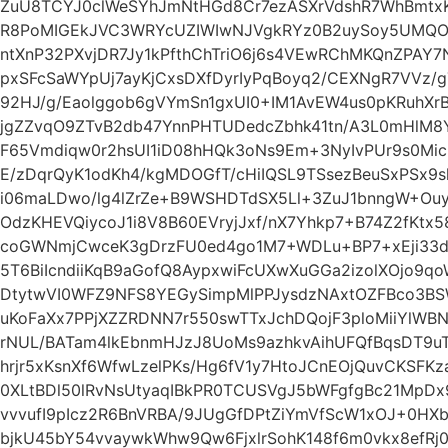
ZuU8TCYJ0clWeSYhJmNtHGd8Cr7ezASXrVdshR7WhBmtx
R8PoMIGEkJVC3WRYcUZIWIwNJVgkRYz0B2uySoy5UMQO
ntXnP32PXvjDR7Jy1kPfthChTriO6j6s4VEwRChMKQnZPAY7
pxSFcSaWYpUj7ayKjCxsDXfDyrIyPqBoyq2/CEXNgR7VVz/
92HJ/g/Eaolggob6gVYmSn1gxUI0+IM1AvEW4us0pKRuhX
jgZZvqO9ZTvB2db47YnnPHTUDedcZbhk41tn/A3L0mHlM8Y
F65Vmdiqw0r2hsUI1iD08hHQk3oNs9Em+3NyIvPUr9s0Mic
E/zDqrQyK1odKh4/kgMDOGfT/cHiIQSL9TSsezBeuSxPSx9sl
i06maLDwo/lg4lZrZe+B9WSHDTdSX5Ll+3ZuJ1bnngW+Ouyc
OdzKHEVQiycoJ1i8V8B60EVryjJxf/nX7Yhkp7+B74Z2fKtx
coGWNmjCwceK3gDrzFU0ed4go1M7+WDLu+BP7+xEji33d
5T6BiIcndiiKqB9aGofQ8AypxwiFcUXwXuGGa2izolXOjo9q
DtytwVI0WFZ9NFS8YEGySimpMlPPJysdzNAxtOZFBco3BS
uKoFaXx7PPjXZZRDNN7r550swTTxJchDQojF3ploMiiYlW
rNUL/BATam4lkEbnmHJzJ8UoMs9azhkvAihUFQfBqsDT9u
hrjr5xKsnXf6WfwLzelPKs/Hg6fV1y7HtoJCnEOjQuvCKSFK
0XLtBDl50lRvNsUtyaqIBkPR0TCUSVgJ5bWFgfgBc21MpD
vvvufI9pIcz2R6BnVRBA/9JUgGfDPtZiYmVfScW1xOJ+0HXb
bjkU45bY54vvaywkWhw9Qw6FjxlrSohK148f6m0vkx8efRj