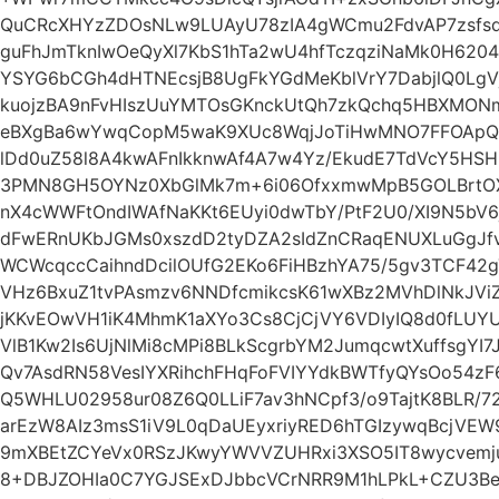
QuCRcXHYzZDOsNLw9LUAyU78zIA4gWCmu2FdvAP7zsfs
guFhJmTknIwOeQyXl7KbS1hTa2wU4hfTczqziNaMk0H6204
YSYG6bCGh4dHTNEcsjB8UgFkYGdMeKblVrY7DabjlQ0Lg
kuojzBA9nFvHIszUuYMTOsGKnckUtQh7zkQchq5HBXMONm
eBXgBa6wYwqCopM5waK9XUc8WqjJoTiHwMNO7FFOApQy
lDd0uZ58l8A4kwAFnIkknwAf4A7w4Yz/EkudE7TdVcY5HSH
3PMN8GH5OYNz0XbGlMk7m+6i06OfxxmwMpB5GOLBrtOX
nX4cWWFtOndIWAfNaKKt6EUyi0dwTbY/PtF2U0/XI9N5b
dFwERnUKbJGMs0xszdD2tyDZA2sIdZnCRaqENUXLuGgJfvi
WCWcqccCaihndDcilOUfG2EKo6FiHBzhYA75/5gv3TCF42
VHz6BxuZ1tvPAsmzv6NNDfcmikcsK61wXBz2MVhDlNkJVi
jKKvEOwVH1iK4MhmK1aXYo3Cs8CjCjVY6VDIyIQ8d0fLUY
VlB1Kw2Is6UjNlMi8cMPi8BLkScgrbYM2JumqcwtXuffsgYI
Qv7AsdRN58VesIYXRihchFHqFoFVIYYdkBWTfyQYsOo54
Q5WHLU02958ur08Z6Q0LLiF7av3hNCpf3/o9TajtK8BLR/72
arEzW8AIz3msS1iV9L0qDaUEyxriyRED6hTGIzywqBcjV
9mXBEtZCYeVx0RSzJKwyYWVVZUHRxi3XSO5IT8wycvemju
8+DBJZOHIa0C7YGJSExDJbbcVCrNRR9M1hLPkL+CZU3B