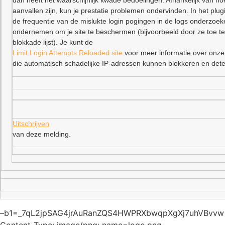
dan heeft het waarschijnlijk kwade bedoelingen. Afhankelijk van ho
aanvallen zijn, kun je prestatie problemen ondervinden. In het plu
de frequentie van de mislukte login pogingen in de logs onderzoe
ondernemen om je site te beschermen (bijvoorbeeld door ze toe t
blokkade lijst). Je kunt de
Limit Login Attempts Reloaded site
voor meer informatie over onze
die automatisch schadelijke IP-adressen kunnen blokkeren en dete
Uitschrijven
van deze melding.
–b1=_7qL2jpSAG4jrAuRanZQS4HWPRXbwqpXgXj7uhVBvvw
Content-Type: image/png; name=logo.png