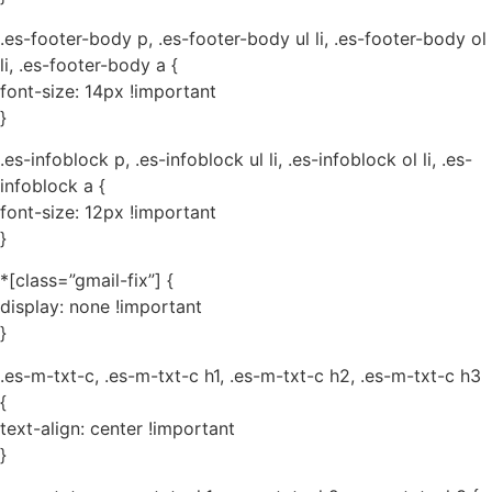
.es-footer-body p, .es-footer-body ul li, .es-footer-body ol
li, .es-footer-body a {
font-size: 14px !important
}
.es-infoblock p, .es-infoblock ul li, .es-infoblock ol li, .es-
infoblock a {
font-size: 12px !important
}
*[class=”gmail-fix”] {
display: none !important
}
.es-m-txt-c, .es-m-txt-c h1, .es-m-txt-c h2, .es-m-txt-c h3
{
text-align: center !important
}