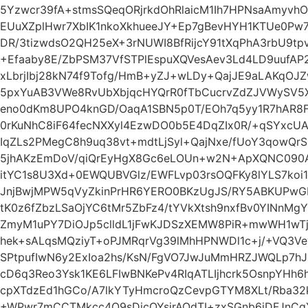
5Yzwcr39fA+stmsSQeqORjrkdOhRlaicM1Ih7HPNsaAmyvh
EUuXZplHwr7XbIK1nkoXkhueeJY+Ep7gBevHYH1KTUe0Pw
DR/3tizwdsO2QH25eX+3rNUWI8BfRijcY91tXqPhA3rbU9t
+Efaaby8E/ZbPSM37VfSTPlEspuXQVesAev3Ld4LD9uufAP2
xLbrjIbj28kN74f9Tofg/HmB+yZJ+wLDy+QajJE9aLAKqOJ
5pxYuAB3VWe8RvUbXbjqcHYQrR0fTbCucrvZdZJVWySV5X
eno0dKm8UPO4knGD/OaqA1SBN5p0T/EOh7q5yy1R7hAR8F
0rKuNhC8iF64fecNXXyl4EzwDO0b5E4DqZIx0R/+qSYxcU
IqZLs2PMegC8h9uq38vt+mdtLjSyl+QajNxe/fUoY3qowQr
5jhAKzEmDoV/qiQrEyHgX8Gc6eLOUn+w2N+ApXQNC090AF
itYC1s8U3Xd+0EWQUBVGlz/EWFLvp03rsOQFKy8lYLS7ko
JnjBwjMPW5qVyZkinPrHR6YERO0BKzUgJS/RY5ABKUPw
tK0z6fZbzLSaOjYC6tMr5ZbFz4/tYVkXtsh9nxfBv0YINnMg
ZmyM1uPY7DiOJp5clldL1jFwKJDSzXEMW8PiR+mwWH1wTj
hek+sALqsMQziyT+oPJMRqrVg39lMhHPNWDl1c+j/+VQ3
SPtpufIwN6y2ExIoa2hs/KsN/FgVO7JwJuMmHRZJWQLp7h
cD6q3Reo3Ysk1KE6LFIwBNKePv4RIqATLIjhcrk5OsnpYH
cpXTdzEd1hGCo/A7lkYTyHmcroQzCevpGTYM8XLt/Rba32
+WPwr7mCCTMkcc4O9sDicQYsjrAOdTI+zxSGnb6iDFJnC