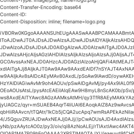
Content-Transfer-Encoding: base64
Content-ID:
Content-Disposition: inline; filename=logo.png
iVBORw0KGgoAAAANSUhEUgAAASwAAABPCAMAAABmtAg
IToAJDwAJT0AJDsAJDwAIzsAJDwAJDsAIDYAIjkAIzsAHDQA
JDwAIzoAJDsAJDsAJD0AIDgAIzwAJD0AIzwAITgAJD0AJz
JDwAIzsAHjcAIjsAGzIAHDIAIzsAIjkAIzsAIjoAIzsAJj0AIjs
GC0AvssAxNEAJD0AHzcAJD0AGzIAIzoAHjQAFi4AtMEAJ
xdIAITgAJj8AIjkAJT0Aw9AAw9AAxdEAIDf7nSYAJT4Ax
w9AAIjkAv8sAIDcAEyMAv80AxdL/pSoAw9IAwdD/oywA
HzYAIDIAGiwAvMr9oh4AOUv/pSwAIDgAvMj/py4Ax9IAL0f9
OEoAOUsAtsL/pysAtcEAEiIAlqEAw9H8myL8nScAK0b/pSv
ws8AxdEAITYAwc8AGzAAMksAtMH/qy3TfR8AEyMAKkYAz93
jyUAGCz/qyr+mSUAEB4AqrT4liUAl6EAoqkAlZ8Az9wAvc
qbHiiRAAvcn/tTQAtr/1kCb5jCQA2ucApq7wmRsAPEkAzNil
4/J5QguvZRUAJDwAxNEAJj0AJj//pCwAOUsAJD4AxdIAI
yNb/pzAAytcAO0z/py3/oiv/qi8AzNoALEj/rTIAxtIAwc4AKT
QlQAP1MA7P09hFgQAAAA2XRSTlMAOTAJYU/eaeuyd9fCH