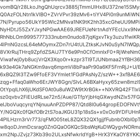
vomBQ/r28LkoJhgQhUqrcv3885jTmmUlHx8U372ne15SMys
Q0AzFOLNtn1kVlBO+ZVrVPvr39zMv6+tiYV4Pi0n9unMiWN
7N/Pyrupo56UkY95Wlc2MNva1NK9tK2hh35xcGheUU9MPiXj
NyHDtJ55ZxYJxyNPGwAAE69JREFUeNrtnAdYFEcUxx9NwAO
RhNbLOm9995777333nubm0nudo87jqKgxvTky3uzu1fwiK
4lPnNGzcsL64eMOymxZDn7rU4tULZtksKJvN0uSyN7lWQp/
8VXrRujTHrq9ZpfdZSAiJ7TY6e9Pn0CfOmnlxF0+RjWreN
Viwafwj0yb8ucjVrQX3Xqo0r+kzpr3TI9TJUNbmaa2YfBH36
k93e4Gk7aNGKm9avq6mpmVi8bPaaPr90a6KF5FrnRjJ+U/E
6xBQZ9l3TZw9FfoEF3VYmlet1FGdPAsNyZ/szW++3xfBAE
zqg+Ffaq0aWho6ErJWY8Ggn/SlvLA6BXaHyxy65zwn8mzl
OtYpqlLhX6jUKdSF0At0u8ulWZW9tXrBGk++NXVRQ42FTIxU
sz0qvbv2FiEUdRLse72n5/Aue/GTfpYjbHqGXwydNZIx57
eIJboVuqcyrqYNjnuuAnPZDPP87/Qtd8l0u64gropEDOFN
Y/NGQXc0fQkfOBr2tS7oaJKGU31p18sSs+x0xOo9YDFUH
4PILHzrn3rVr773/qFMO05teL8ZQX32QX1gjjfFubnbOXbI0
w8qoDJnmDcsrag0ZnGQaOGKQcSlbsWqKuDWQygvNORma7
xm2NpJZvjz73Kb39o2ULxsNfwkrIdYgB+HrX3YKaOY8YKKz