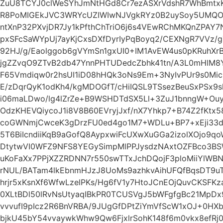
ZuU8TCYJ0clWeSYhJmNtHGd8Cr7ezASXrVdshR7WhBmtx
R8PoMIGEkJVC3WRYcUZIWIwNJVgkRYz0B2uySoy5UMQO
ntXnP32PXvjDR7Jy1kPfthChTriO6j6s4VEwRChMKQnZPAY7
pxSFcSaWYpUj7ayKjCxsDXfDyrIyPqBoyq2/CEXNgR7VVz/
92HJ/g/Eaolggob6gVYmSn1gxUI0+IM1AvEW4us0pKRuhX
jgZZvqO9ZTvB2db47YnnPHTUDedcZbhk41tn/A3L0mHlM8Y
F65Vmdiqw0r2hsUI1iD08hHQk3oNs9Em+3NyIvPUr9s0Mic
E/zDqrQyK1odKh4/kgMDOGfT/cHiIQSL9TSsezBeuSxPSx9sl
i06maLDwo/lg4lZrZe+B9WSHDTdSX5Ll+3ZuJ1bnngW+Ouyc
OdzKHEVQiycoJ1i8V8B60EVryjJxf/nX7Yhkp7+B74Z2fKtx
coGWNmjCwceK3gDrzFU0ed4go1M7+WDLu+BP7+xEji33d
5T6BiIcndiiKqB9aGofQ8AypxwiFcUXwXuGGa2izolXOjo9q
DtytwVI0WFZ9NFS8YEGySimpMlPPJysdzNAxtOZFBco3BS
uKoFaXx7PPjXZZRDNN7r550swTTxJchDQojF3ploMiiYlW
rNUL/BATam4lkEbnmHJzJ8UoMs9azhkvAihUFQfBqsDT9u
hrjr5xKsnXf6WfwLzelPKs/Hg6fV1y7HtoJCnEOjQuvCKSFK
0XLtBDl50lRvNsUtyaqIBkPR0TCUSVgJ5bWFgfgBc21MpD
vvvufI9pIcz2R6BnVRBA/9JUgGfDPtZiYmVfScW1xOJ+0HXb
bjkU45bY54vvaywkWhw9Qw6FjxlrSohK148f6m0vkx8efRj