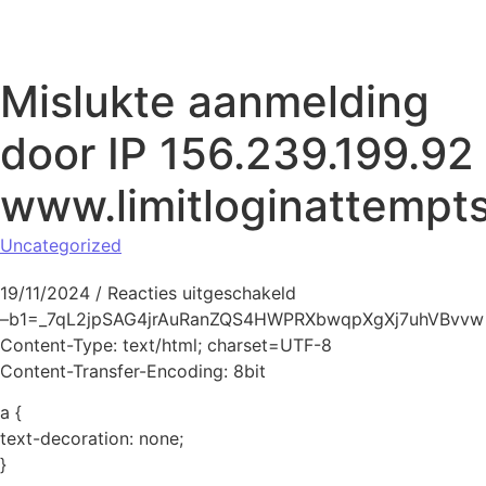
Naar de inhoud springen
Mislukte aanmelding
door IP 156.239.199.92
www.limitloginattempt
Uncategorized
voor Mislukte aanmeld
19/11/2024
/
Reacties uitgeschakeld
–b1=_7qL2jpSAG4jrAuRanZQS4HWPRXbwqpXgXj7uhVBvvw
Content-Type: text/html; charset=UTF-8
Content-Transfer-Encoding: 8bit
a {
text-decoration: none;
}