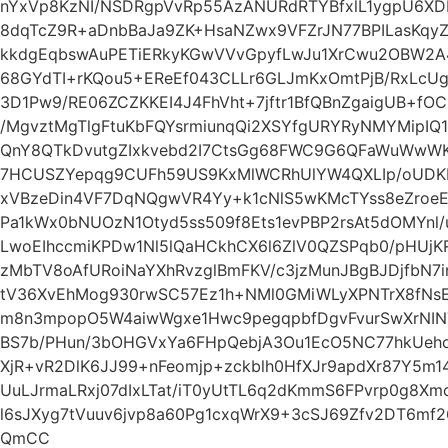
nYxVp8KzNI/NSDRgpVvRp55AzANURdRTYBfxlL1ygpU6XD
8dqTcZ9R+aDnbBaJa9ZK+HsaNZwx9VFZrJN77BPILasKqyZ
kkdgEqbswAuPETiERkyKGwVVvGpyfLwJu1XrCwu2OBW2A
68GYdTI+rKQou5+EReEf043CLLr6GLJmKxOmtPjB/RxLcUg
3D1Pw9/RE06ZCZKKEI4J4FhVht+7jftr1BfQBnZgaigUB+f
/MgvztMgTlgFtuKbFQYsrmiunqQi2XSYfgURYRyNMYMipI
QnY8QTkDvutgZIxkvebd2I7CtsGg68FWC9G6QFaWuWwW
7HCUSZYepqg9CUFh59US9KxMlWCRhUlYW4QXLIp/oUDKE
xVBzeDin4VF7DqNQgwVR4Yy+k1cNlS5wKMcTYss8eZro
Pa1kWx0bNUOzN1Otyd5ss509f8Ets1evPBP2rsAt5dOMYnl/u
LwoEIhccmiKPDw1Nl5lQaHCkhCX6l6ZlV0QZSPqb0/pHUjK
zMbTV8oAfURoiNaYXhRvzglBmFKV/c3jzMunJBgBJDjfbN
tV36XvEhMog930rwSC57Ez1h+NMl0GMiWLyXPNTrX8fN
m8n3mpopO5W4aiwWgxe1Hwc9pegqpbfDgvFvurSwXrNIN
BS7b/PHun/3bOHGVxYa6FHpQebjA3Ou1EcO5NC77hkUeho
XjR+vR2DlK6JJ99+nFeomjp+zckblh0HfXJr9apdXr87Y5m
UuLJrmaLRxj07dIxLTat/iT0yUtTL6q2dKmmS6FPvrp0g8
l6sJXyg7tVuuv6jvp8a60Pg1cxqWrX9+3cSJ69Zfv2DT6m
QmCC