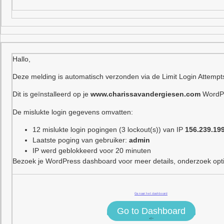
Hallo,
Deze melding is automatisch verzonden via de Limit Login Attempt
Dit is geïnstalleerd op je
www.charissavandergiesen.com
WordPr
De mislukte login gegevens omvatten:
12 mislukte login pogingen (3 lockout(s)) van IP
156.239.19
Laatste poging van gebruiker:
admin
IP werd geblokkeerd voor 20 minuten
Bezoek je WordPress dashboard voor meer details, onderzoek optie
Ga naar het dashboard
Go to Dashboard
<!–