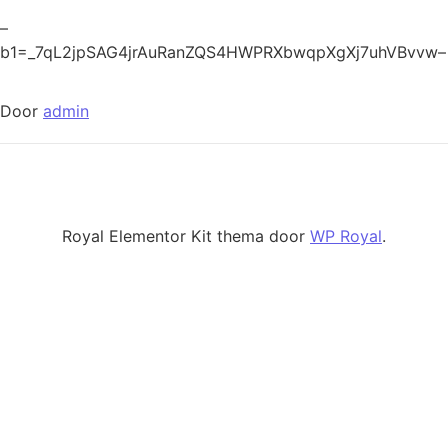
–
b1=_7qL2jpSAG4jrAuRanZQS4HWPRXbwqpXgXj7uhVBvvw–
Door
admin
Royal Elementor Kit thema door
WP Royal
.