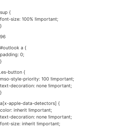
sup {
font-size: 100% !important;
}
96
#outlook a {
padding: 0;
}
.es-button {
mso-style-priority: 100 !important;
text-decoration: none !important;
}
a[x-apple-data-detectors] {
color: inherit !important;
text-decoration: none !important;
font-size: inherit !important;