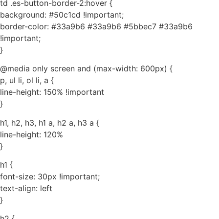
td .es-button-border-2:hover {
background: #50c1cd !important;
border-color: #33a9b6 #33a9b6 #5bbec7 #33a9b6
!important;
}
@media only screen and (max-width: 600px) {
p, ul li, ol li, a {
line-height: 150% !important
}
h1, h2, h3, h1 a, h2 a, h3 a {
line-height: 120%
}
h1 {
font-size: 30px !important;
text-align: left
}
h2 {