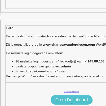
Hallo,
Deze melding is automatisch verzonden via de Limit Login Attempt
Dit is geïnstalleerd op je
www.charissavandergiesen.com
WordPr
De mislukte login gegevens omvatten:
16 mislukte login pogingen (4 lockout(s)) van IP
149.88.106
Laatste poging van gebruiker:
admin
IP werd geblokkeerd voor 24 uren
Bezoek je WordPress dashboard voor meer details, onderzoek optie
Ga naar het dashboard
Go to Dashboard
<!–