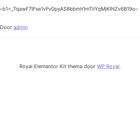
–b1=_TqawF7IFse1vFv0pyAS8bbmh1mTiiYqMjKlNZv6B19o–
Door
admin
Royal Elementor Kit thema door
WP Royal
.