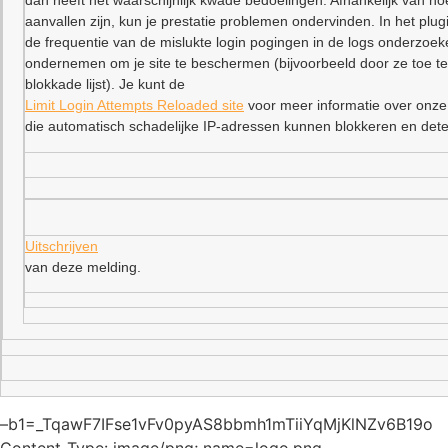
dan heeft het waarschijnlijk kwade bedoelingen. Afhankelijk van ho
aanvallen zijn, kun je prestatie problemen ondervinden. In het plu
de frequentie van de mislukte login pogingen in de logs onderzoe
ondernemen om je site te beschermen (bijvoorbeeld door ze toe t
blokkade lijst). Je kunt de
Limit Login Attempts Reloaded site
voor meer informatie over onze
die automatisch schadelijke IP-adressen kunnen blokkeren en dete
Uitschrijven
van deze melding.
–b1=_TqawF7IFse1vFv0pyAS8bbmh1mTiiYqMjKlNZv6B19o
Content-Type: image/png; name=logo.png