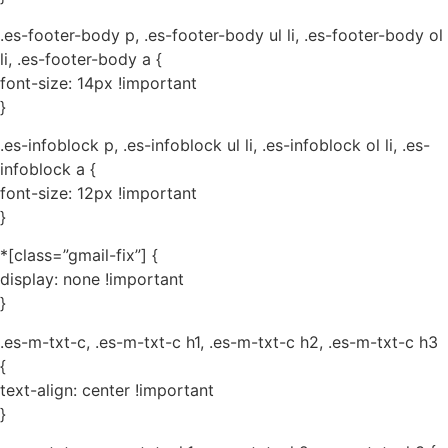
.es-footer-body p, .es-footer-body ul li, .es-footer-body ol
li, .es-footer-body a {
font-size: 14px !important
}
.es-infoblock p, .es-infoblock ul li, .es-infoblock ol li, .es-
infoblock a {
font-size: 12px !important
}
*[class=”gmail-fix”] {
display: none !important
}
.es-m-txt-c, .es-m-txt-c h1, .es-m-txt-c h2, .es-m-txt-c h3
{
text-align: center !important
}