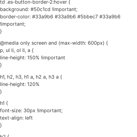
td .es-button-border-2:hover {
background: #50c1cd !important;
border-color: #33a9b6 #33a9b6 #5bbec7 #33a9b6
!important;
}
@media only screen and (max-width: 600px) {
p, ul li, ol li, a {
line-height: 150% !important
}
h1, h2, h3, h1 a, h2 a, h3 a {
line-height: 120%
}
h1 {
font-size: 30px !important;
text-align: left
}
h2 {