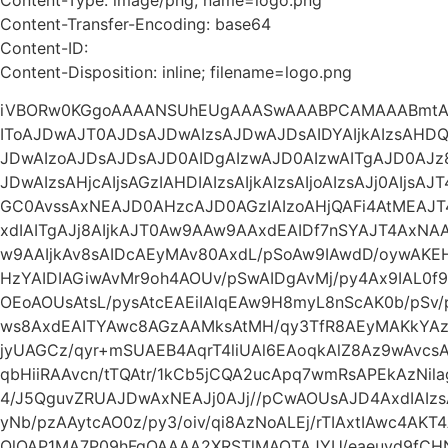
Content-Transfer-Encoding: base64
Content-ID:
Content-Disposition: inline; filename=logo.png
iVBORw0KGgoAAAANSUhEUgAAASwAAABPCAMAAABmtAg
IToAJDwAJT0AJDsAJDwAIzsAJDwAJDsAIDYAIjkAIzsAHDQA
JDwAIzoAJDsAJDsAJD0AIDgAIzwAJD0AIzwAITgAJD0AJz
JDwAIzsAHjcAIjsAGzIAHDIAIzsAIjkAIzsAIjoAIzsAJj0AIjs
GC0AvssAxNEAJD0AHzcAJD0AGzIAIzoAHjQAFi4AtMEAJ
xdIAITgAJj8AIjkAJT0Aw9AAw9AAxdEAIDf7nSYAJT4Ax
w9AAIjkAv8sAIDcAEyMAv80AxdL/pSoAw9IAwdD/oywA
HzYAIDIAGiwAvMr9oh4AOUv/pSwAIDgAvMj/py4Ax9IAL0f9
OEoAOUsAtsL/pysAtcEAEiIAlqEAw9H8myL8nScAK0b/pSv
ws8AxdEAITYAwc8AGzAAMksAtMH/qy3TfR8AEyMAKkYAz93
jyUAGCz/qyr+mSUAEB4AqrT4liUAl6EAoqkAlZ8Az9wAvc
qbHiiRAAvcn/tTQAtr/1kCb5jCQA2ucApq7wmRsAPEkAzNil
4/J5QguvZRUAJDwAxNEAJj0AJj//pCwAOUsAJD4AxdIAI
yNb/pzAAytcAO0z/py3/oiv/qi8AzNoALEj/rTIAxtIAwc4AKT
QlQAP1MA7P09hFgQAAAA2XRSTlMAOTAJYU/eaeuyd9fCH