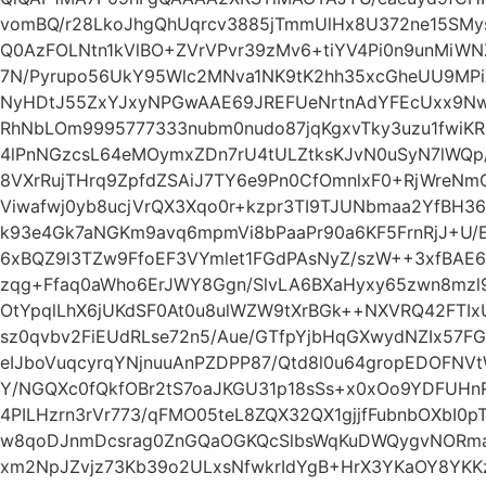
vomBQ/r28LkoJhgQhUqrcv3885jTmmUlHx8U372ne15SMys
Q0AzFOLNtn1kVlBO+ZVrVPvr39zMv6+tiYV4Pi0n9unMiWN
7N/Pyrupo56UkY95Wlc2MNva1NK9tK2hh35xcGheUU9MPiXj
NyHDtJ55ZxYJxyNPGwAAE69JREFUeNrtnAdYFEcUxx9NwAO
RhNbLOm9995777333nubm0nudo87jqKgxvTky3uzu1fwiK
4lPnNGzcsL64eMOymxZDn7rU4tULZtksKJvN0uSyN7lWQp/
8VXrRujTHrq9ZpfdZSAiJ7TY6e9Pn0CfOmnlxF0+RjWreN
Viwafwj0yb8ucjVrQX3Xqo0r+kzpr3TI9TJUNbmaa2YfBH36
k93e4Gk7aNGKm9avq6mpmVi8bPaaPr90a6KF5FrnRjJ+U/E
6xBQZ9l3TZw9FfoEF3VYmlet1FGdPAsNyZ/szW++3xfBAE
zqg+Ffaq0aWho6ErJWY8Ggn/SlvLA6BXaHyxy65zwn8mzl
OtYpqlLhX6jUKdSF0At0u8ulWZW9tXrBGk++NXVRQ42FTIxU
sz0qvbv2FiEUdRLse72n5/Aue/GTfpYjbHqGXwydNZIx57
eIJboVuqcyrqYNjnuuAnPZDPP87/Qtd8l0u64gropEDOFN
Y/NGQXc0fQkfOBr2tS7oaJKGU31p18sSs+x0xOo9YDFUH
4PILHzrn3rVr773/qFMO05teL8ZQX32QX1gjjfFubnbOXbI0
w8qoDJnmDcsrag0ZnGQaOGKQcSlbsWqKuDWQygvNORma7
xm2NpJZvjz73Kb39o2ULxsNfwkrIdYgB+HrX3YKaOY8YKKz