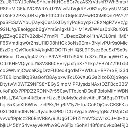
ZuU8TCYJ0clWeSYhJmNtHGd8Cr7ezASXrVdshR7WhBmtx
R8PoMIGEkJVC3WRYcUZIWIwNJVgkRYz0B2uySoy5UMQO
ntXnP32PXvjDR7Jy1kPfthChTriO6j6s4VEwRChMKQnZPAY7
pxSFcSaWYpUj7ayKjCxsDXfDyrIyPqBoyq2/CEXNgR7VVz/
92HJ/g/Eaolggob6gVYmSn1gxUI0+IM1AvEW4us0pKRuhX
jgZZvqO9ZTvB2db47YnnPHTUDedcZbhk41tn/A3L0mHlM8Y
F65Vmdiqw0r2hsUI1iD08hHQk3oNs9Em+3NyIvPUr9s0Mic
E/zDqrQyK1odKh4/kgMDOGfT/cHiIQSL9TSsezBeuSxPSx9sl
i06maLDwo/lg4lZrZe+B9WSHDTdSX5Ll+3ZuJ1bnngW+Ouyc
OdzKHEVQiycoJ1i8V8B60EVryjJxf/nX7Yhkp7+B74Z2fKtx
coGWNmjCwceK3gDrzFU0ed4go1M7+WDLu+BP7+xEji33d
5T6BiIcndiiKqB9aGofQ8AypxwiFcUXwXuGGa2izolXOjo9q
DtytwVI0WFZ9NFS8YEGySimpMlPPJysdzNAxtOZFBco3BS
uKoFaXx7PPjXZZRDNN7r550swTTxJchDQojF3ploMiiYlW
rNUL/BATam4lkEbnmHJzJ8UoMs9azhkvAihUFQfBqsDT9u
hrjr5xKsnXf6WfwLzelPKs/Hg6fV1y7HtoJCnEOjQuvCKSFK
0XLtBDl50lRvNsUtyaqIBkPR0TCUSVgJ5bWFgfgBc21MpD
vvvufI9pIcz2R6BnVRBA/9JUgGfDPtZiYmVfScW1xOJ+0HXb
bjkU45bY54vvaywkWhw9Qw6FjxlrSohK148f6m0vkx8efRj