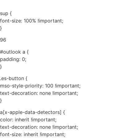
sup {
font-size: 100% !important;
}
96
#outlook a {
padding: 0;
}
.es-button {
mso-style-priority: 100 !important;
text-decoration: none !important;
}
a[x-apple-data-detectors] {
color: inherit !important;
text-decoration: none !important;
font-size: inherit !important;