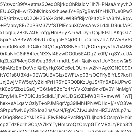
5Yzwcr39fA+stmsSQeqORjrkdOhRlaicM1Ih7HPNsaAmyvh
EUuXZplHwr7XbIK1nkoXkhueeJY+Ep7gBevHYH1KTUe0Pw
DR/3tizwdsO2QH25eX+3rNUWI8BfRijcY91tXqPhA3rbU9t
+Efaaby8E/ZbPSM37VfSTPlEspuXQVesAev3Ld4LD9uufAP2
xLbrjIbj28kN74f9Tofg/HmB+yZJ+wLDy+QajJE9aLAKqOJ
5pxYuAB3VWe8RvUbXbjqcHYQrR0fTbCucrvZdZJVWySV5X
eno0dKm8UPO4knGD/OaqA1SBN5p0T/EOh7q5yy1R7hAR8F
0rKuNhC8iF64fecNXXyl4EzwDO0b5E4DqZIx0R/+qSYxcU
IqZLs2PMegC8h9uq38vt+mdtLjSyl+QajNxe/fUoY3qowQr
5jhAKzEmDoV/qiQrEyHgX8Gc6eLOUn+w2N+ApXQNC090AF
itYC1s8U3Xd+0EWQUBVGlz/EWFLvp03rsOQFKy8lYLS7ko
JnjBwjMPW5qVyZkinPrHR6YERO0BKzUgJS/RY5ABKUPw
tK0z6fZbzLSaOjYC6tMr5ZbFz4/tYVkXtsh9nxfBv0YINnMg
ZmyM1uPY7DiOJp5clldL1jFwKJDSzXEMW8PiR+mwWH1wTj
hek+sALqsMQziyT+oPJMRqrVg39lMhHPNWDl1c+j/+VQ3
SPtpufIwN6y2ExIoa2hs/KsN/FgVO7JwJuMmHRZJWQLp7h
cD6q3Reo3Ysk1KE6LFIwBNKePv4RIqATLIjhcrk5OsnpYH
cpXTdzEd1hGCo/A7lkYTyHmcroQzCevpGTYM8XLt/Rba32
+WPwr7mCCTMkcc4O9sDicQYsjrAOdTI+zxSGnb6iDFJnC