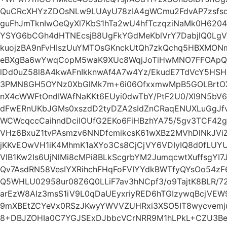
QuCRcXHYzZDOsNLw9LUAyU78zIA4gWCmu2FdvAP7zsfs
guFhJmTknIwOeQyXl7KbS1hTa2wU4hfTczqziNaMk0H6204
YSYG6bCGh4dHTNEcsjB8UgFkYGdMeKblVrY7DabjlQ0Lg
kuojzBA9nFvHIszUuYMTOsGKnckUtQh7zkQchq5HBXMONm
eBXgBa6wYwqCopM5waK9XUc8WqjJoTiHwMNO7FFOApQy
lDd0uZ58l8A4kwAFnIkknwAf4A7w4Yz/EkudE7TdVcY5HSH
3PMN8GH5OYNz0XbGlMk7m+6i06OfxxmwMpB5GOLBrtOX
nX4cWWFtOndIWAfNaKKt6EUyi0dwTbY/PtF2U0/XI9N5b
dFwERnUKbJGMs0xszdD2tyDZA2sIdZnCRaqENUXLuGgJfvi
WCWcqccCaihndDcilOUfG2EKo6FiHBzhYA75/5gv3TCF42
VHz6BxuZ1tvPAsmzv6NNDfcmikcsK61wXBz2MVhDlNkJVi
jKKvEOwVH1iK4MhmK1aXYo3Cs8CjCjVY6VDIyIQ8d0fLUY
VlB1Kw2Is6UjNlMi8cMPi8BLkScgrbYM2JumqcwtXuffsgYI
Qv7AsdRN58VesIYXRihchFHqFoFVIYYdkBWTfyQYsOo54
Q5WHLU02958ur08Z6Q0LLiF7av3hNCpf3/o9TajtK8BLR/72
arEzW8AIz3msS1iV9L0qDaUEyxriyRED6hTGIzywqBcjV
9mXBEtZCYeVx0RSzJKwyYWVVZUHRxi3XSO5IT8wycvemju
8+DBJZOHIa0C7YGJSExDJbbcVCrNRR9M1hLPkL+CZU3B