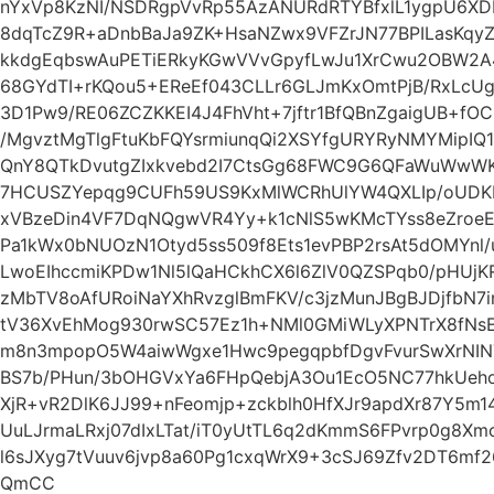
nYxVp8KzNI/NSDRgpVvRp55AzANURdRTYBfxlL1ygpU6XD
8dqTcZ9R+aDnbBaJa9ZK+HsaNZwx9VFZrJN77BPILasKqyZ
kkdgEqbswAuPETiERkyKGwVVvGpyfLwJu1XrCwu2OBW2A
68GYdTI+rKQou5+EReEf043CLLr6GLJmKxOmtPjB/RxLcUg
3D1Pw9/RE06ZCZKKEI4J4FhVht+7jftr1BfQBnZgaigUB+f
/MgvztMgTlgFtuKbFQYsrmiunqQi2XSYfgURYRyNMYMipI
QnY8QTkDvutgZIxkvebd2I7CtsGg68FWC9G6QFaWuWwW
7HCUSZYepqg9CUFh59US9KxMlWCRhUlYW4QXLIp/oUDKE
xVBzeDin4VF7DqNQgwVR4Yy+k1cNlS5wKMcTYss8eZro
Pa1kWx0bNUOzN1Otyd5ss509f8Ets1evPBP2rsAt5dOMYnl/u
LwoEIhccmiKPDw1Nl5lQaHCkhCX6l6ZlV0QZSPqb0/pHUjK
zMbTV8oAfURoiNaYXhRvzglBmFKV/c3jzMunJBgBJDjfbN
tV36XvEhMog930rwSC57Ez1h+NMl0GMiWLyXPNTrX8fN
m8n3mpopO5W4aiwWgxe1Hwc9pegqpbfDgvFvurSwXrNIN
BS7b/PHun/3bOHGVxYa6FHpQebjA3Ou1EcO5NC77hkUeho
XjR+vR2DlK6JJ99+nFeomjp+zckblh0HfXJr9apdXr87Y5m
UuLJrmaLRxj07dIxLTat/iT0yUtTL6q2dKmmS6FPvrp0g8
l6sJXyg7tVuuv6jvp8a60Pg1cxqWrX9+3cSJ69Zfv2DT6m
QmCC