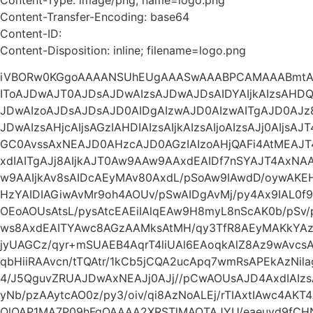
Content-Transfer-Encoding: base64
Content-ID:
Content-Disposition: inline; filename=logo.png
iVBORw0KGgoAAAANSUhEUgAAASwAAABPCAMAAABmtAg
IToAJDwAJT0AJDsAJDwAIzsAJDwAJDsAIDYAIjkAIzsAHDQA
JDwAIzoAJDsAJDsAJD0AIDgAIzwAJD0AIzwAITgAJD0AJz
JDwAIzsAHjcAIjsAGzIAHDIAIzsAIjkAIzsAIjoAIzsAJj0AIjs
GC0AvssAxNEAJD0AHzcAJD0AGzIAIzoAHjQAFi4AtMEAJ
xdIAITgAJj8AIjkAJT0Aw9AAw9AAxdEAIDf7nSYAJT4Ax
w9AAIjkAv8sAIDcAEyMAv80AxdL/pSoAw9IAwdD/oywA
HzYAIDIAGiwAvMr9oh4AOUv/pSwAIDgAvMj/py4Ax9IAL0f9
OEoAOUsAtsL/pysAtcEAEiIAlqEAw9H8myL8nScAK0b/pSv
ws8AxdEAITYAwc8AGzAAMksAtMH/qy3TfR8AEyMAKkYAz93
jyUAGCz/qyr+mSUAEB4AqrT4liUAl6EAoqkAlZ8Az9wAvc
qbHiiRAAvcn/tTQAtr/1kCb5jCQA2ucApq7wmRsAPEkAzNil
4/J5QguvZRUAJDwAxNEAJj0AJj//pCwAOUsAJD4AxdIAI
yNb/pzAAytcAO0z/py3/oiv/qi8AzNoALEj/rTIAxtIAwc4AKT
QlQAP1MA7P09hFgQAAAA2XRSTlMAOTAJYU/eaeuyd9fCH