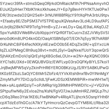
5Yzwcr39fA+stmsSQeqORjrkdOhRlaicM1Ih7HPNsaAmyvh
EUuXZplHwr7XbIK1nkoXkhueeJY+Ep7gBevHYH1KTUe0Pw
DR/3tizwdsO2QH25eX+3rNUWI8BfRijcY91tXqPhA3rbU9t
+Efaaby8E/ZbPSM37VfSTPlEspuXQVesAev3Ld4LD9uufAP2
xLbrjIbj28kN74f9Tofg/HmB+yZJ+wLDy+QajJE9aLAKqOJ
5pxYuAB3VWe8RvUbXbjqcHYQrR0fTbCucrvZdZJVWySV5X
eno0dKm8UPO4knGD/OaqA1SBN5p0T/EOh7q5yy1R7hAR8F
0rKuNhC8iF64fecNXXyl4EzwDO0b5E4DqZIx0R/+qSYxcU
IqZLs2PMegC8h9uq38vt+mdtLjSyl+QajNxe/fUoY3qowQr
5jhAKzEmDoV/qiQrEyHgX8Gc6eLOUn+w2N+ApXQNC090AF
itYC1s8U3Xd+0EWQUBVGlz/EWFLvp03rsOQFKy8lYLS7ko
JnjBwjMPW5qVyZkinPrHR6YERO0BKzUgJS/RY5ABKUPw
tK0z6fZbzLSaOjYC6tMr5ZbFz4/tYVkXtsh9nxfBv0YINnMg
ZmyM1uPY7DiOJp5clldL1jFwKJDSzXEMW8PiR+mwWH1wTj
hek+sALqsMQziyT+oPJMRqrVg39lMhHPNWDl1c+j/+VQ3
SPtpufIwN6y2ExIoa2hs/KsN/FgVO7JwJuMmHRZJWQLp7h
cD6q3Reo3Ysk1KE6LFIwBNKePv4RIqATLIjhcrk5OsnpYH
cpXTdzEd1hGCo/A7lkYTyHmcroQzCevpGTYM8XLt/Rba32
+WPwr7mCCTMkcc4O9sDicQYsjrAOdTI+zxSGnb6iDFJnC