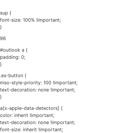
sup {
font-size: 100% !important;
}
96
#outlook a {
padding: 0;
}
.es-button {
mso-style-priority: 100 !important;
text-decoration: none !important;
}
a[x-apple-data-detectors] {
color: inherit !important;
text-decoration: none !important;
font-size: inherit !important;