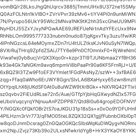
vomBQ/r28LkoJhgQhUqrcv3885jTmmUlHx8U372ne15SMys
Q0AzFOLNtn1kVlBO+ZVrVPvr39zMv6+tiYV4Pi0n9unMiWN
7N/Pyrupo56UkY95Wlc2MNva1NK9tK2hh35xcGheUU9MPiXj
NyHDtJ55ZxYJxyNPGwAAE69JREFUeNrtnAdYFEcUxx9NwAO
RhNbLOm9995777333nubm0nudo87jqKgxvTky3uzu1fwiK
4lPnNGzcsL64eMOymxZDn7rU4tULZtksKJvN0uSyN7lWQp/
8VXrRujTHrq9ZpfdZSAiJ7TY6e9Pn0CfOmnlxF0+RjWreN
Viwafwj0yb8ucjVrQX3Xqo0r+kzpr3TI9TJUNbmaa2YfBH36
k93e4Gk7aNGKm9avq6mpmVi8bPaaPr90a6KF5FrnRjJ+U/E
6xBQZ9l3TZw9FfoEF3VYmlet1FGdPAsNyZ/szW++3xfBAE
zqg+Ffaq0aWho6ErJWY8Ggn/SlvLA6BXaHyxy65zwn8mzl
OtYpqlLhX6jUKdSF0At0u8ulWZW9tXrBGk++NXVRQ42FTIxU
sz0qvbv2FiEUdRLse72n5/Aue/GTfpYjbHqGXwydNZIx57
eIJboVuqcyrqYNjnuuAnPZDPP87/Qtd8l0u64gropEDOFN
Y/NGQXc0fQkfOBr2tS7oaJKGU31p18sSs+x0xOo9YDFUH
4PILHzrn3rVr773/qFMO05teL8ZQX32QX1gjjfFubnbOXbI0
w8qoDJnmDcsrag0ZnGQaOGKQcSlbsWqKuDWQygvNORma7
xm2NpJZvjz73Kb39o2ULxsNfwkrIdYgB+HrX3YKaOY8YKKz