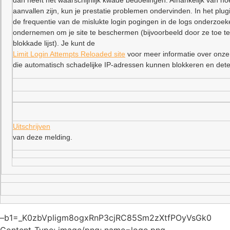
dan heeft het waarschijnlijk kwade bedoelingen. Afhankelijk van ho
aanvallen zijn, kun je prestatie problemen ondervinden. In het plu
de frequentie van de mislukte login pogingen in de logs onderzoe
ondernemen om je site te beschermen (bijvoorbeeld door ze toe t
blokkade lijst). Je kunt de
Limit Login Attempts Reloaded site
voor meer informatie over onze
die automatisch schadelijke IP-adressen kunnen blokkeren en dete
Uitschrijven
van deze melding.
–b1=_K0zbVpligm8ogxRnP3cjRC85Sm2zXtfPOyVsGk0
Content-Type: image/png; name=logo.png