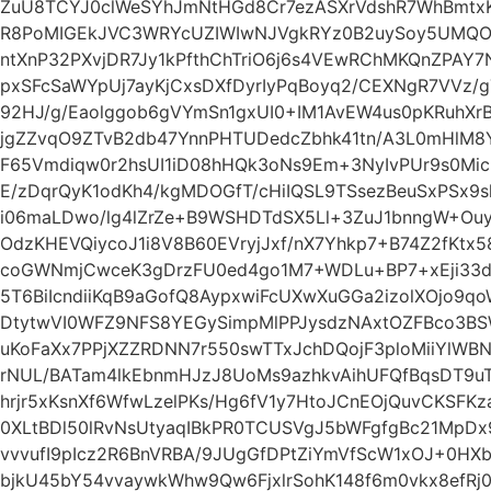
ZuU8TCYJ0clWeSYhJmNtHGd8Cr7ezASXrVdshR7WhBmtx
R8PoMIGEkJVC3WRYcUZIWIwNJVgkRYz0B2uySoy5UMQO
ntXnP32PXvjDR7Jy1kPfthChTriO6j6s4VEwRChMKQnZPAY7
pxSFcSaWYpUj7ayKjCxsDXfDyrIyPqBoyq2/CEXNgR7VVz/
92HJ/g/Eaolggob6gVYmSn1gxUI0+IM1AvEW4us0pKRuhX
jgZZvqO9ZTvB2db47YnnPHTUDedcZbhk41tn/A3L0mHlM8Y
F65Vmdiqw0r2hsUI1iD08hHQk3oNs9Em+3NyIvPUr9s0Mic
E/zDqrQyK1odKh4/kgMDOGfT/cHiIQSL9TSsezBeuSxPSx9sl
i06maLDwo/lg4lZrZe+B9WSHDTdSX5Ll+3ZuJ1bnngW+Ouyc
OdzKHEVQiycoJ1i8V8B60EVryjJxf/nX7Yhkp7+B74Z2fKtx
coGWNmjCwceK3gDrzFU0ed4go1M7+WDLu+BP7+xEji33d
5T6BiIcndiiKqB9aGofQ8AypxwiFcUXwXuGGa2izolXOjo9q
DtytwVI0WFZ9NFS8YEGySimpMlPPJysdzNAxtOZFBco3BS
uKoFaXx7PPjXZZRDNN7r550swTTxJchDQojF3ploMiiYlW
rNUL/BATam4lkEbnmHJzJ8UoMs9azhkvAihUFQfBqsDT9u
hrjr5xKsnXf6WfwLzelPKs/Hg6fV1y7HtoJCnEOjQuvCKSFK
0XLtBDl50lRvNsUtyaqIBkPR0TCUSVgJ5bWFgfgBc21MpD
vvvufI9pIcz2R6BnVRBA/9JUgGfDPtZiYmVfScW1xOJ+0HXb
bjkU45bY54vvaywkWhw9Qw6FjxlrSohK148f6m0vkx8efRj