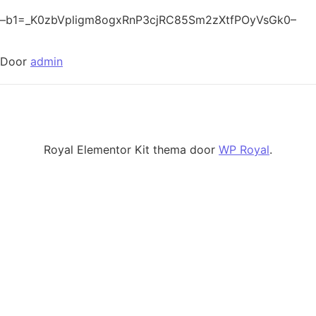
–b1=_K0zbVpligm8ogxRnP3cjRC85Sm2zXtfPOyVsGk0–
Door
admin
Royal Elementor Kit thema door
WP Royal
.