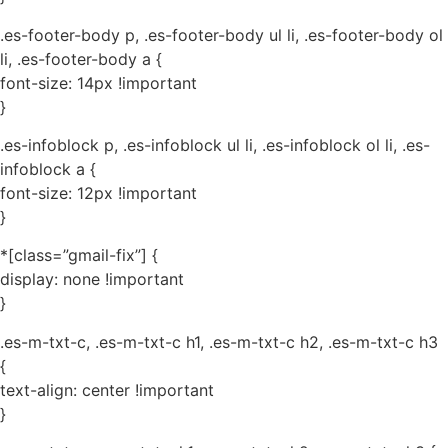
.es-footer-body p, .es-footer-body ul li, .es-footer-body ol
li, .es-footer-body a {
font-size: 14px !important
}
.es-infoblock p, .es-infoblock ul li, .es-infoblock ol li, .es-
infoblock a {
font-size: 12px !important
}
*[class=”gmail-fix”] {
display: none !important
}
.es-m-txt-c, .es-m-txt-c h1, .es-m-txt-c h2, .es-m-txt-c h3
{
text-align: center !important
}