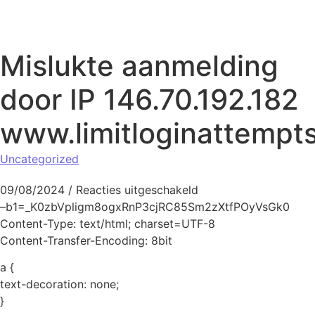
Naar de inhoud springen
Mislukte aanmelding
door IP 146.70.192.182
www.limitloginattempt
Uncategorized
voor Mislukte aanmel
09/08/2024
/
Reacties uitgeschakeld
–b1=_K0zbVpligm8ogxRnP3cjRC85Sm2zXtfPOyVsGk0
Content-Type: text/html; charset=UTF-8
Content-Transfer-Encoding: 8bit
a {
text-decoration: none;
}