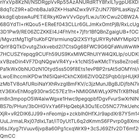
nYxVp8KzNI/NSDRgpVvRp55AzANURdRTYBfxlL1ygpU6XD
8dqTcZ9R+aDnbBaJa9ZK+HsaNZwx9VFZrJN77BPILasKqyZ
kkdgEqbswAuPETiERkyKGwVVvGpyfLwJu1XrCwu2OBW2A
68GYdTI+rKQou5+EReEf043CLLr6GLJmKxOmtPjB/RxLcUg
3D1Pw9/RE06ZCZKKEI4J4FhVht+7jftr1BfQBnZgaigUB+f
/MgvztMgTlgFtuKbFQYsrmiunqQi2XSYfgURYRyNMYMipI
QnY8QTkDvutgZIxkvebd2I7CtsGg68FWC9G6QFaWuWwW
7HCUSZYepqg9CUFh59US9KxMlWCRhUlYW4QXLIp/oUDKE
xVBzeDin4VF7DqNQgwVR4Yy+k1cNlS5wKMcTYss8eZro
Pa1kWx0bNUOzN1Otyd5ss509f8Ets1evPBP2rsAt5dOMYnl/u
LwoEIhccmiKPDw1Nl5lQaHCkhCX6l6ZlV0QZSPqb0/pHUjK
zMbTV8oAfURoiNaYXhRvzglBmFKV/c3jzMunJBgBJDjfbN
tV36XvEhMog930rwSC57Ez1h+NMl0GMiWLyXPNTrX8fN
m8n3mpopO5W4aiwWgxe1Hwc9pegqpbfDgvFvurSwXrNIN
BS7b/PHun/3bOHGVxYa6FHpQebjA3Ou1EcO5NC77hkUeho
XjR+vR2DlK6JJ99+nFeomjp+zckblh0HfXJr9apdXr87Y5m
UuLJrmaLRxj07dIxLTat/iT0yUtTL6q2dKmmS6FPvrp0g8
l6sJXyg7tVuuv6jvp8a60Pg1cxqWrX9+3cSJ69Zfv2DT6m
QmCC