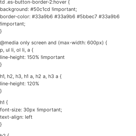
td .es-button-border-2:hover {
background: #50c1cd !important;
border-color: #33a9b6 #33a9b6 #5bbec7 #33a9b6
!important;
}
@media only screen and (max-width: 600px) {
p, ul li, ol li, a {
line-height: 150% !important
}
h1, h2, h3, h1 a, h2 a, h3 a {
line-height: 120%
}
h1 {
font-size: 30px !important;
text-align: left
}
h2 {