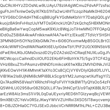
QuCRcXHYzZDOsNLw9LUAyU78zIA4gWCmu2FdvAP7zsfs
guFhJmTknIwOeQyXl7KbS1hTa2wU4hfTczqziNaMk0H6204
YSYG6bCGh4dHTNEcsjB8UgFkYGdMeKblVrY7DabjlQ0Lg
kuojzBA9nFvHIszUuYMTOsGKnckUtQh7zkQchq5HBXMONm
eBXgBa6wYwqCopM5waK9XUc8WqjJoTiHwMNO7FFOApQy
lDd0uZ58l8A4kwAFnIkknwAf4A7w4Yz/EkudE7TdVcY5HSH
3PMN8GH5OYNz0XbGlMk7m+6i06OfxxmwMpB5GOLBrtOX
nX4cWWFtOndIWAfNaKKt6EUyi0dwTbY/PtF2U0/XI9N5b
dFwERnUKbJGMs0xszdD2tyDZA2sIdZnCRaqENUXLuGgJfvi
WCWcqccCaihndDcilOUfG2EKo6FiHBzhYA75/5gv3TCF42
VHz6BxuZ1tvPAsmzv6NNDfcmikcsK61wXBz2MVhDlNkJVi
jKKvEOwVH1iK4MhmK1aXYo3Cs8CjCjVY6VDIyIQ8d0fLUY
VlB1Kw2Is6UjNlMi8cMPi8BLkScgrbYM2JumqcwtXuffsgYI
Qv7AsdRN58VesIYXRihchFHqFoFVIYYdkBWTfyQYsOo54
Q5WHLU02958ur08Z6Q0LLiF7av3hNCpf3/o9TajtK8BLR/72
arEzW8AIz3msS1iV9L0qDaUEyxriyRED6hTGIzywqBcjV
9mXBEtZCYeVx0RSzJKwyYWVVZUHRxi3XSO5IT8wycvemju
8+DBJZOHIa0C7YGJSExDJbbcVCrNRR9M1hLPkL+CZU3B