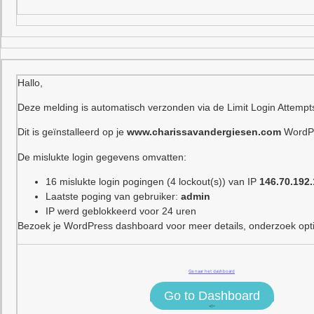
Hallo,
Deze melding is automatisch verzonden via de Limit Login Attempt
Dit is geïnstalleerd op je
www.charissavandergiesen.com
WordPr
De mislukte login gegevens omvatten:
16 mislukte login pogingen (4 lockout(s)) van IP
146.70.192
Laatste poging van gebruiker:
admin
IP werd geblokkeerd voor 24 uren
Bezoek je WordPress dashboard voor meer details, onderzoek optie
Ga naar het dashboard
Go to Dashboard
<!–