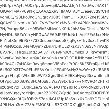
yNb/pzAAytcAO0z/py3/oiv/qi8AzNoALEj/rTIAxtIAwc4AKT
QlQAP1MA7P09hFgQAAAA2XRSTlMAOTAJYU/eaeuyd9fCH
vomBQ/r28LkoJhgQhUqrcv3885jTmmUlHx8U372ne15SMys
Q0AzFOLNtn1kVlBO+ZVrVPvr39zMv6+tiYV4Pi0n9unMiWN
7N/Pyrupo56UkY95Wlc2MNva1NK9tK2hh35xcGheUU9MPiXj
NyHDtJ55ZxYJxyNPGwAAE69JREFUeNrtnAdYFEcUxx9NwAO
RhNbLOm9995777333nubm0nudo87jqKgxvTky3uzu1fwiK
4lPnNGzcsL64eMOymxZDn7rU4tULZtksKJvN0uSyN7lWQp/
8VXrRujTHrq9ZpfdZSAiJ7TY6e9Pn0CfOmnlxF0+RjWreN
Viwafwj0yb8ucjVrQX3Xqo0r+kzpr3TI9TJUNbmaa2YfBH36
k93e4Gk7aNGKm9avq6mpmVi8bPaaPr90a6KF5FrnRjJ+U/E
6xBQZ9l3TZw9FfoEF3VYmlet1FGdPAsNyZ/szW++3xfBAE
zqg+Ffaq0aWho6ErJWY8Ggn/SlvLA6BXaHyxy65zwn8mzl
OtYpqlLhX6jUKdSF0At0u8ulWZW9tXrBGk++NXVRQ42FTIxU
sz0qvbv2FiEUdRLse72n5/Aue/GTfpYjbHqGXwydNZIx57
eIJboVuqcyrqYNjnuuAnPZDPP87/Qtd8l0u64gropEDOFN
Y/NGQXc0fQkfOBr2tS7oaJKGU31p18sSs+x0xOo9YDFUH
4PILHzrn3rVr773/qFMO05teL8ZQX32QX1gjjfFubnbOXbI0