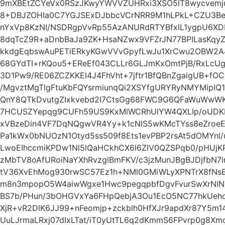
9mXBEtZCYeVx0RSzJKwyYWVVZUHRxi3XSO5IT8wycvemju
8+DBJZOHIa0C7YGJSExDJbbcVCrNRR9M1hLPkL+CZU3B
nYxVp8KzNI/NSDRgpVvRp55AzANURdRTYBfxlL1ygpU6XD
8dqTcZ9R+aDnbBaJa9ZK+HsaNZwx9VFZrJN77BPILasKqyZ
kkdgEqbswAuPETiERkyKGwVVvGpyfLwJu1XrCwu2OBW2A
68GYdTI+rKQou5+EReEf043CLLr6GLJmKxOmtPjB/RxLcUg
3D1Pw9/RE06ZCZKKEI4J4FhVht+7jftr1BfQBnZgaigUB+f
/MgvztMgTlgFtuKbFQYsrmiunqQi2XSYfgURYRyNMYMipI
QnY8QTkDvutgZIxkvebd2I7CtsGg68FWC9G6QFaWuWwW
7HCUSZYepqg9CUFh59US9KxMlWCRhUlYW4QXLIp/oUDKE
xVBzeDin4VF7DqNQgwVR4Yy+k1cNlS5wKMcTYss8eZro
Pa1kWx0bNUOzN1Otyd5ss509f8Ets1evPBP2rsAt5dOMYnl/u
LwoEIhccmiKPDw1Nl5lQaHCkhCX6l6ZlV0QZSPqb0/pHUjK
zMbTV8oAfURoiNaYXhRvzglBmFKV/c3jzMunJBgBJDjfbN
tV36XvEhMog930rwSC57Ez1h+NMl0GMiWLyXPNTrX8fN
m8n3mpopO5W4aiwWgxe1Hwc9pegqpbfDgvFvurSwXrNIN
BS7b/PHun/3bOHGVxYa6FHpQebjA3Ou1EcO5NC77hkUeho
XjR+vR2DlK6JJ99+nFeomjp+zckblh0HfXJr9apdXr87Y5m
UuLJrmaLRxj07dIxLTat/iT0yUtTL6q2dKmmS6FPvrp0g8