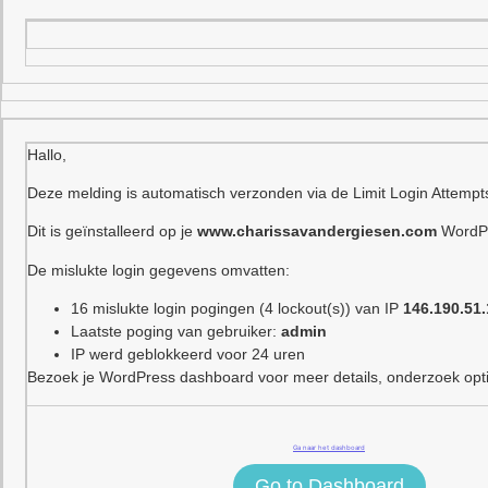
Hallo,
Deze melding is automatisch verzonden via de Limit Login Attempt
Dit is geïnstalleerd op je
www.charissavandergiesen.com
WordPr
De mislukte login gegevens omvatten:
16 mislukte login pogingen (4 lockout(s)) van IP
146.190.51
Laatste poging van gebruiker:
admin
IP werd geblokkeerd voor 24 uren
Bezoek je WordPress dashboard voor meer details, onderzoek optie
Ga naar het dashboard
Go to Dashboard