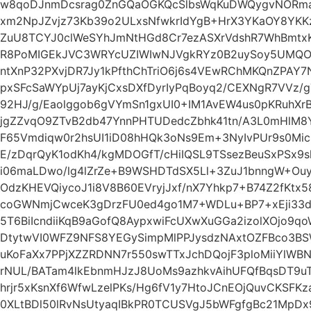
w8qoDJnmDcsrag0ZnGQaOGKQcSlbsWqKuDWQygvNORma7
xm2NpJZvjz73Kb39o2ULxsNfwkrIdYgB+HrX3YKaOY8YKKz
ZuU8TCYJ0clWeSYhJmNtHGd8Cr7ezASXrVdshR7WhBmtx
R8PoMIGEkJVC3WRYcUZIWIwNJVgkRYz0B2uySoy5UMQO
ntXnP32PXvjDR7Jy1kPfthChTriO6j6s4VEwRChMKQnZPAY7
pxSFcSaWYpUj7ayKjCxsDXfDyrIyPqBoyq2/CEXNgR7VVz/
92HJ/g/Eaolggob6gVYmSn1gxUI0+IM1AvEW4us0pKRuhX
jgZZvqO9ZTvB2db47YnnPHTUDedcZbhk41tn/A3L0mHlM8Y
F65Vmdiqw0r2hsUI1iD08hHQk3oNs9Em+3NyIvPUr9s0Mic
E/zDqrQyK1odKh4/kgMDOGfT/cHiIQSL9TSsezBeuSxPSx9sl
i06maLDwo/lg4lZrZe+B9WSHDTdSX5Ll+3ZuJ1bnngW+Ouyc
OdzKHEVQiycoJ1i8V8B60EVryjJxf/nX7Yhkp7+B74Z2fKtx
coGWNmjCwceK3gDrzFU0ed4go1M7+WDLu+BP7+xEji33d
5T6BiIcndiiKqB9aGofQ8AypxwiFcUXwXuGGa2izolXOjo9q
DtytwVI0WFZ9NFS8YEGySimpMlPPJysdzNAxtOZFBco3BS
uKoFaXx7PPjXZZRDNN7r550swTTxJchDQojF3ploMiiYlW
rNUL/BATam4lkEbnmHJzJ8UoMs9azhkvAihUFQfBqsDT9u
hrjr5xKsnXf6WfwLzelPKs/Hg6fV1y7HtoJCnEOjQuvCKSFK
0XLtBDl50lRvNsUtyaqIBkPR0TCUSVgJ5bWFgfgBc21MpD