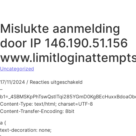
Naar de inhoud springen
Mislukte aanmelding
door IP 146.190.51.156
www.limitloginattempt
Uncategorized
voor Mislukte aanmeldi
17/11/2024
/
Reacties uitgeschakeld
–
b1=_4SBMSKpPhTswQstlTqi285YGmD0KgBEcHuxxBdoaOb
Content-Type: text/html; charset=UTF-8
Content-Transfer-Encoding: 8bit
a {
text-decoration: none;