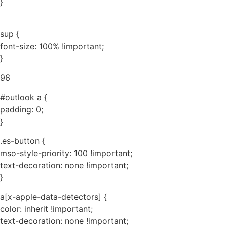
}
sup {
font-size: 100% !important;
}
96
#outlook a {
padding: 0;
}
.es-button {
mso-style-priority: 100 !important;
text-decoration: none !important;
}
a[x-apple-data-detectors] {
color: inherit !important;
text-decoration: none !important;