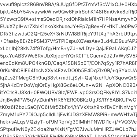
vvvufI9pIcz2R6BnVRBA/9JUgGfDPtZiYmVfScW1xOJ+0HXb
bjkU45bY54vvaywkWhw9Qw6FjxlrSohK148f6m0vkx8efRj
5Yzwcr39fA+stmsSQeqORjrkdOhRlaicM1Ih7HPNsaAmyvh
EUuXZplHwr7XbIK1nkoXkhueeJY+Ep7gBevHYH1KTUe0Pw
DR/3tizwdsO2QH25eX+3rNUWI8BfRijcY91tXqPhA3rbU9t
+Efaaby8E/ZbPSM37VfSTPlEspuXQVesAev3Ld4LD9uufAP2
xLbrjIbj28kN74f9Tofg/HmB+yZJ+wLDy+QajJE9aLAKqOJ
5pxYuAB3VWe8RvUbXbjqcHYQrR0fTbCucrvZdZJVWySV5X
eno0dKm8UPO4knGD/OaqA1SBN5p0T/EOh7q5yy1R7hAR8F
0rKuNhC8iF64fecNXXyl4EzwDO0b5E4DqZIx0R/+qSYxcU
IqZLs2PMegC8h9uq38vt+mdtLjSyl+QajNxe/fUoY3qowQr
5jhAKzEmDoV/qiQrEyHgX8Gc6eLOUn+w2N+ApXQNC090AF
itYC1s8U3Xd+0EWQUBVGlz/EWFLvp03rsOQFKy8lYLS7ko
JnjBwjMPW5qVyZkinPrHR6YERO0BKzUgJS/RY5ABKUPw
tK0z6fZbzLSaOjYC6tMr5ZbFz4/tYVkXtsh9nxfBv0YINnMg
ZmyM1uPY7DiOJp5clldL1jFwKJDSzXEMW8PiR+mwWH1wTj
hek+sALqsMQziyT+oPJMRqrVg39lMhHPNWDl1c+j/+VQ3
SPtpufIwN6y2ExIoa2hs/KsN/FgVO7JwJuMmHRZJWQLp7h
cD6q3Reo3Ysk1KE6LFIwBNKePv4RIqATLIjhcrk5OsnpYH