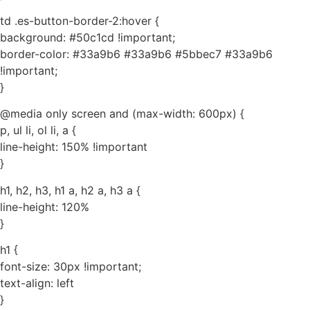
td .es-button-border-2:hover {
background: #50c1cd !important;
border-color: #33a9b6 #33a9b6 #5bbec7 #33a9b6
!important;
}
@media only screen and (max-width: 600px) {
p, ul li, ol li, a {
line-height: 150% !important
}
h1, h2, h3, h1 a, h2 a, h3 a {
line-height: 120%
}
h1 {
font-size: 30px !important;
text-align: left
}