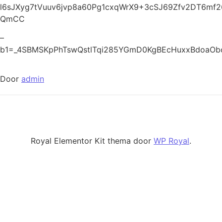
l6sJXyg7tVuuv6jvp8a60Pg1cxqWrX9+3cSJ69Zfv2DT6m
QmCC
–
b1=_4SBMSKpPhTswQstlTqi285YGmD0KgBEcHuxxBdoaOb
Door
admin
Royal Elementor Kit thema door
WP Royal
.