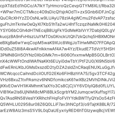
cpXTdzEd1hGCo/A7lkYTyHmcroQzCevpGTYM8XLt/Rba32
+WPwr7mCCTMkcc4O9sDicQYsjrAOdTI+zxSGnb6iDFJnC
QuCRcXHYzZDOsNLw9LUAyU78zIA4gWCmu2FdvAP7zsfs
guFhJmTknIwOeQyXl7KbS1hTa2wU4hfTczqziNaMk0H6204
YSYG6bCGh4dHTNEcsjB8UgFkYGdMeKblVrY7DabjlQ0Lg
kuojzBA9nFvHIszUuYMTOsGKnckUtQh7zkQchq5HBXMONm
eBXgBa6wYwqCopM5waK9XUc8WqjJoTiHwMNO7FFOApQy
lDd0uZ58l8A4kwAFnIkknwAf4A7w4Yz/EkudE7TdVcY5HSH
3PMN8GH5OYNz0XbGlMk7m+6i06OfxxmwMpB5GOLBrtOX
nX4cWWFtOndIWAfNaKKt6EUyi0dwTbY/PtF2U0/XI9N5b
dFwERnUKbJGMs0xszdD2tyDZA2sIdZnCRaqENUXLuGgJfvi
WCWcqccCaihndDcilOUfG2EKo6FiHBzhYA75/5gv3TCF42
VHz6BxuZ1tvPAsmzv6NNDfcmikcsK61wXBz2MVhDlNkJVi
jKKvEOwVH1iK4MhmK1aXYo3Cs8CjCjVY6VDIyIQ8d0fLUY
VlB1Kw2Is6UjNlMi8cMPi8BLkScgrbYM2JumqcwtXuffsgYI
Qv7AsdRN58VesIYXRihchFHqFoFVIYYdkBWTfyQYsOo54
Q5WHLU02958ur08Z6Q0LLiF7av3hNCpf3/o9TajtK8BLR/72
arEzW8AIz3msS1iV9L0qDaUEyxriyRED6hTGIzywqBcjV