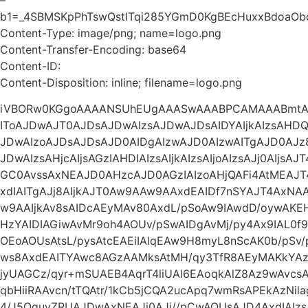
b1=_4SBMSKpPhTswQstlTqi285YGmD0KgBEcHuxxBdoaOb
Content-Type: image/png; name=logo.png
Content-Transfer-Encoding: base64
Content-ID:
Content-Disposition: inline; filename=logo.png
iVBORw0KGgoAAAANSUhEUgAAASwAAABPCAMAAABmtAg
IToAJDwAJT0AJDsAJDwAIzsAJDwAJDsAIDYAIjkAIzsAHDQA
JDwAIzoAJDsAJDsAJD0AIDgAIzwAJD0AIzwAITgAJD0AJz
JDwAIzsAHjcAIjsAGzIAHDIAIzsAIjkAIzsAIjoAIzsAJj0AIjs
GC0AvssAxNEAJD0AHzcAJD0AGzIAIzoAHjQAFi4AtMEAJ
xdIAITgAJj8AIjkAJT0Aw9AAw9AAxdEAIDf7nSYAJT4Ax
w9AAIjkAv8sAIDcAEyMAv80AxdL/pSoAw9IAwdD/oywA
HzYAIDIAGiwAvMr9oh4AOUv/pSwAIDgAvMj/py4Ax9IAL0f9
OEoAOUsAtsL/pysAtcEAEiIAlqEAw9H8myL8nScAK0b/pSv
ws8AxdEAITYAwc8AGzAAMksAtMH/qy3TfR8AEyMAKkYAz93
jyUAGCz/qyr+mSUAEB4AqrT4liUAl6EAoqkAlZ8Az9wAvc
qbHiiRAAvcn/tTQAtr/1kCb5jCQA2ucApq7wmRsAPEkAzNil
4/J5QguvZRUAJDwAxNEAJj0AJj//pCwAOUsAJD4AxdIAI