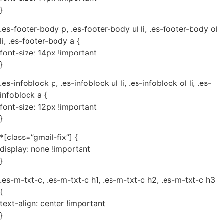
}
.es-footer-body p, .es-footer-body ul li, .es-footer-body ol
li, .es-footer-body a {
font-size: 14px !important
}
.es-infoblock p, .es-infoblock ul li, .es-infoblock ol li, .es-
infoblock a {
font-size: 12px !important
}
*[class=”gmail-fix”] {
display: none !important
}
.es-m-txt-c, .es-m-txt-c h1, .es-m-txt-c h2, .es-m-txt-c h3
{
text-align: center !important
}