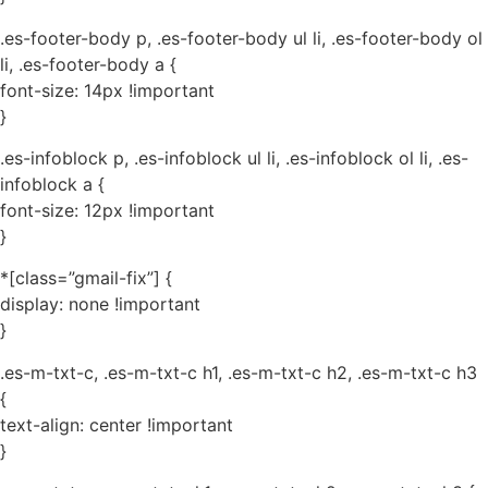
.es-footer-body p, .es-footer-body ul li, .es-footer-body ol
li, .es-footer-body a {
font-size: 14px !important
}
.es-infoblock p, .es-infoblock ul li, .es-infoblock ol li, .es-
infoblock a {
font-size: 12px !important
}
*[class=”gmail-fix”] {
display: none !important
}
.es-m-txt-c, .es-m-txt-c h1, .es-m-txt-c h2, .es-m-txt-c h3
{
text-align: center !important
}