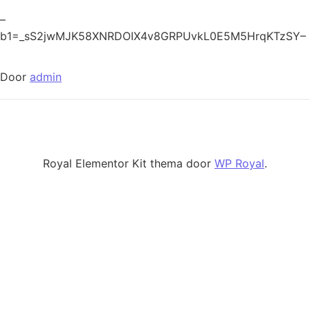
–
b1=_sS2jwMJK58XNRDOIX4v8GRPUvkL0E5M5HrqKTzSY–
Door
admin
Royal Elementor Kit thema door
WP Royal
.