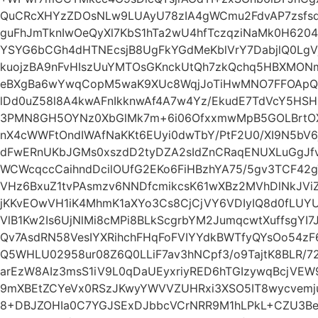
QuCRcXHYzZDOsNLw9LUAyU78zIA4gWCmu2FdvAP7zsfs
guFhJmTknIwOeQyXl7KbS1hTa2wU4hfTczqziNaMk0H6204
YSYG6bCGh4dHTNEcsjB8UgFkYGdMeKblVrY7DabjlQ0Lg
kuojzBA9nFvHIszUuYMTOsGKnckUtQh7zkQchq5HBXMONm
eBXgBa6wYwqCopM5waK9XUc8WqjJoTiHwMNO7FFOApQy
lDd0uZ58l8A4kwAFnIkknwAf4A7w4Yz/EkudE7TdVcY5HSH
3PMN8GH5OYNz0XbGlMk7m+6i06OfxxmwMpB5GOLBrtOX
nX4cWWFtOndIWAfNaKKt6EUyi0dwTbY/PtF2U0/XI9N5b
dFwERnUKbJGMs0xszdD2tyDZA2sIdZnCRaqENUXLuGgJfvi
WCWcqccCaihndDcilOUfG2EKo6FiHBzhYA75/5gv3TCF42
VHz6BxuZ1tvPAsmzv6NNDfcmikcsK61wXBz2MVhDlNkJVi
jKKvEOwVH1iK4MhmK1aXYo3Cs8CjCjVY6VDIyIQ8d0fLUY
VlB1Kw2Is6UjNlMi8cMPi8BLkScgrbYM2JumqcwtXuffsgYI
Qv7AsdRN58VesIYXRihchFHqFoFVIYYdkBWTfyQYsOo54
Q5WHLU02958ur08Z6Q0LLiF7av3hNCpf3/o9TajtK8BLR/72
arEzW8AIz3msS1iV9L0qDaUEyxriyRED6hTGIzywqBcjV
9mXBEtZCYeVx0RSzJKwyYWVVZUHRxi3XSO5IT8wycvemju
8+DBJZOHIa0C7YGJSExDJbbcVCrNRR9M1hLPkL+CZU3B