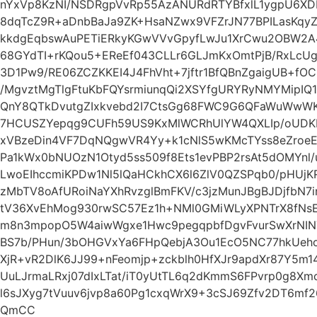
nYxVp8KzNI/NSDRgpVvRp55AzANURdRTYBfxlL1ygpU6XD
8dqTcZ9R+aDnbBaJa9ZK+HsaNZwx9VFZrJN77BPILasKqyZ
kkdgEqbswAuPETiERkyKGwVVvGpyfLwJu1XrCwu2OBW2A
68GYdTI+rKQou5+EReEf043CLLr6GLJmKxOmtPjB/RxLcUg
3D1Pw9/RE06ZCZKKEI4J4FhVht+7jftr1BfQBnZgaigUB+f
/MgvztMgTlgFtuKbFQYsrmiunqQi2XSYfgURYRyNMYMipI
QnY8QTkDvutgZIxkvebd2I7CtsGg68FWC9G6QFaWuWwW
7HCUSZYepqg9CUFh59US9KxMlWCRhUlYW4QXLIp/oUDKE
xVBzeDin4VF7DqNQgwVR4Yy+k1cNlS5wKMcTYss8eZro
Pa1kWx0bNUOzN1Otyd5ss509f8Ets1evPBP2rsAt5dOMYnl/u
LwoEIhccmiKPDw1Nl5lQaHCkhCX6l6ZlV0QZSPqb0/pHUjK
zMbTV8oAfURoiNaYXhRvzglBmFKV/c3jzMunJBgBJDjfbN
tV36XvEhMog930rwSC57Ez1h+NMl0GMiWLyXPNTrX8fN
m8n3mpopO5W4aiwWgxe1Hwc9pegqpbfDgvFvurSwXrNIN
BS7b/PHun/3bOHGVxYa6FHpQebjA3Ou1EcO5NC77hkUeho
XjR+vR2DlK6JJ99+nFeomjp+zckblh0HfXJr9apdXr87Y5m
UuLJrmaLRxj07dIxLTat/iT0yUtTL6q2dKmmS6FPvrp0g8
l6sJXyg7tVuuv6jvp8a60Pg1cxqWrX9+3cSJ69Zfv2DT6m
QmCC