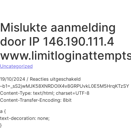
Naar de inhoud springen
Mislukte aanmelding
door IP 146.190.111.4
www.limitloginattempt
Uncategorized
voor Mislukte aanmeldi
19/10/2024
/
Reacties uitgeschakeld
–b1=_sS2jwMJK58XNRDOIX4v8GRPUvkL0E5M5HrqKTzSY
Content-Type: text/html; charset=UTF-8
Content-Transfer-Encoding: 8bit
a {
text-decoration: none;
}