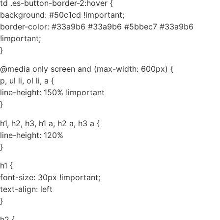
td .es-button-border-2:hover {
background: #50c1cd !important;
border-color: #33a9b6 #33a9b6 #5bbec7 #33a9b6
!important;
}
@media only screen and (max-width: 600px) {
p, ul li, ol li, a {
line-height: 150% !important
}
h1, h2, h3, h1 a, h2 a, h3 a {
line-height: 120%
}
h1 {
font-size: 30px !important;
text-align: left
}
h2 {