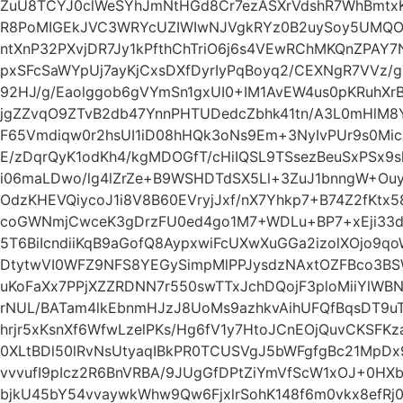
ZuU8TCYJ0clWeSYhJmNtHGd8Cr7ezASXrVdshR7WhBmtx
R8PoMIGEkJVC3WRYcUZIWIwNJVgkRYz0B2uySoy5UMQO
ntXnP32PXvjDR7Jy1kPfthChTriO6j6s4VEwRChMKQnZPAY7
pxSFcSaWYpUj7ayKjCxsDXfDyrIyPqBoyq2/CEXNgR7VVz/
92HJ/g/Eaolggob6gVYmSn1gxUI0+IM1AvEW4us0pKRuhX
jgZZvqO9ZTvB2db47YnnPHTUDedcZbhk41tn/A3L0mHlM8Y
F65Vmdiqw0r2hsUI1iD08hHQk3oNs9Em+3NyIvPUr9s0Mic
E/zDqrQyK1odKh4/kgMDOGfT/cHiIQSL9TSsezBeuSxPSx9sl
i06maLDwo/lg4lZrZe+B9WSHDTdSX5Ll+3ZuJ1bnngW+Ouyc
OdzKHEVQiycoJ1i8V8B60EVryjJxf/nX7Yhkp7+B74Z2fKtx
coGWNmjCwceK3gDrzFU0ed4go1M7+WDLu+BP7+xEji33d
5T6BiIcndiiKqB9aGofQ8AypxwiFcUXwXuGGa2izolXOjo9q
DtytwVI0WFZ9NFS8YEGySimpMlPPJysdzNAxtOZFBco3BS
uKoFaXx7PPjXZZRDNN7r550swTTxJchDQojF3ploMiiYlW
rNUL/BATam4lkEbnmHJzJ8UoMs9azhkvAihUFQfBqsDT9u
hrjr5xKsnXf6WfwLzelPKs/Hg6fV1y7HtoJCnEOjQuvCKSFK
0XLtBDl50lRvNsUtyaqIBkPR0TCUSVgJ5bWFgfgBc21MpD
vvvufI9pIcz2R6BnVRBA/9JUgGfDPtZiYmVfScW1xOJ+0HXb
bjkU45bY54vvaywkWhw9Qw6FjxlrSohK148f6m0vkx8efRj