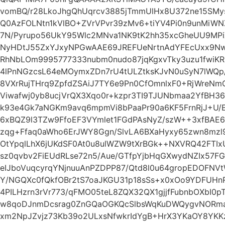
vomBQ/r28LkoJhgQhUqrcv3885jTmmUlHx8U372ne15SMys
Q0AzFOLNtn1kVlBO+ZVrVPvr39zMv6+tiYV4Pi0n9unMiWN
7N/Pyrupo56UkY95Wlc2MNva1NK9tK2hh35xcGheUU9MPiXj
NyHDtJ55ZxYJxyNPGwAAE69JREFUeNrtnAdYFEcUxx9NwAO
RhNbLOm9995777333nubm0nudo87jqKgxvTky3uzu1fwiK
4lPnNGzcsL64eMOymxZDn7rU4tULZtksKJvN0uSyN7lWQp/
8VXrRujTHrq9ZpfdZSAiJ7TY6e9Pn0CfOmnlxF0+RjWreN
Viwafwj0yb8ucjVrQX3Xqo0r+kzpr3TI9TJUNbmaa2YfBH36
k93e4Gk7aNGKm9avq6mpmVi8bPaaPr90a6KF5FrnRjJ+U/E
6xBQZ9l3TZw9FfoEF3VYmlet1FGdPAsNyZ/szW++3xfBAE
zqg+Ffaq0aWho6ErJWY8Ggn/SlvLA6BXaHyxy65zwn8mzl
OtYpqlLhX6jUKdSF0At0u8ulWZW9tXrBGk++NXVRQ42FTIxU
sz0qvbv2FiEUdRLse72n5/Aue/GTfpYjbHqGXwydNZIx57
eIJboVuqcyrqYNjnuuAnPZDPP87/Qtd8l0u64gropEDOFN
Y/NGQXc0fQkfOBr2tS7oaJKGU31p18sSs+x0xOo9YDFUH
4PILHzrn3rVr773/qFMO05teL8ZQX32QX1gjjfFubnbOXbI0
w8qoDJnmDcsrag0ZnGQaOGKQcSlbsWqKuDWQygvNORma7
xm2NpJZvjz73Kb39o2ULxsNfwkrIdYgB+HrX3YKaOY8YKKz