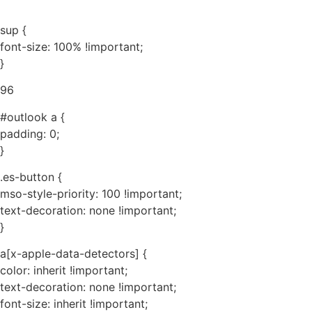
sup {
font-size: 100% !important;
}
96
#outlook a {
padding: 0;
}
.es-button {
mso-style-priority: 100 !important;
text-decoration: none !important;
}
a[x-apple-data-detectors] {
color: inherit !important;
text-decoration: none !important;
font-size: inherit !important;