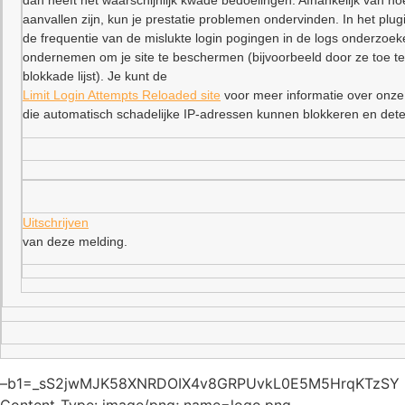
dan heeft het waarschijnlijk kwade bedoelingen. Afhankelijk van ho
aanvallen zijn, kun je prestatie problemen ondervinden. In het plu
de frequentie van de mislukte login pogingen in de logs onderzoe
ondernemen om je site te beschermen (bijvoorbeeld door ze toe t
blokkade lijst). Je kunt de
Limit Login Attempts Reloaded site
voor meer informatie over onze
die automatisch schadelijke IP-adressen kunnen blokkeren en dete
Uitschrijven
van deze melding.
–b1=_sS2jwMJK58XNRDOIX4v8GRPUvkL0E5M5HrqKTzSY
Content-Type: image/png; name=logo.png