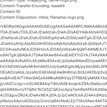
Content-Transfer-Encoding: base64
Content-ID:
Content-Disposition: inline; filename=logo.png
iVBORw0KGgoAAAANSUhEUgAAASwAAABPCAMAAABmtAg
IToAJDwAJT0AJDsAJDwAIzsAJDwAJDsAIDYAIjkAIzsAHDQA
JDwAIzoAJDsAJDsAJD0AIDgAIzwAJD0AIzwAITgAJD0AJz
JDwAIzsAHjcAIjsAGzIAHDIAIzsAIjkAIzsAIjoAIzsAJj0AIjs
GC0AvssAxNEAJD0AHzcAJD0AGzIAIzoAHjQAFi4AtMEAJ
xdIAITgAJj8AIjkAJT0Aw9AAw9AAxdEAIDf7nSYAJT4Ax
w9AAIjkAv8sAIDcAEyMAv80AxdL/pSoAw9IAwdD/oywA
HzYAIDIAGiwAvMr9oh4AOUv/pSwAIDgAvMj/py4Ax9IAL0f9
OEoAOUsAtsL/pysAtcEAEiIAlqEAw9H8myL8nScAK0b/pSv
ws8AxdEAITYAwc8AGzAAMksAtMH/qy3TfR8AEyMAKkYAz93
jyUAGCz/qyr+mSUAEB4AqrT4liUAl6EAoqkAlZ8Az9wAvc
qbHiiRAAvcn/tTQAtr/1kCb5jCQA2ucApq7wmRsAPEkAzNil
4/J5QguvZRUAJDwAxNEAJj0AJj//pCwAOUsAJD4AxdIAI
yNb/pzAAytcAO0z/py3/oiv/qi8AzNoALEj/rTIAxtIAwc4AKT
QlQAP1MA7P09hFgQAAAA2XRSTlMAOTAJYU/eaeuyd9fCH