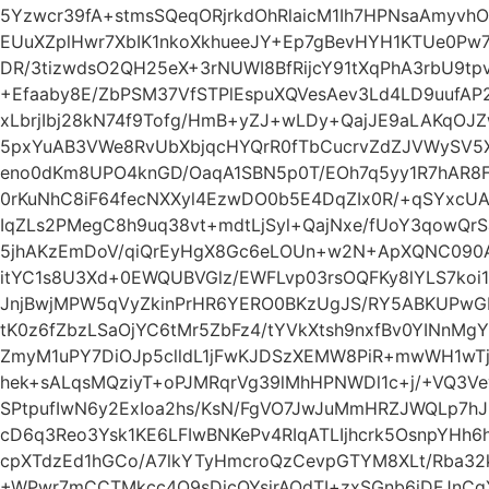
5Yzwcr39fA+stmsSQeqORjrkdOhRlaicM1Ih7HPNsaAmyvh
EUuXZplHwr7XbIK1nkoXkhueeJY+Ep7gBevHYH1KTUe0Pw
DR/3tizwdsO2QH25eX+3rNUWI8BfRijcY91tXqPhA3rbU9t
+Efaaby8E/ZbPSM37VfSTPlEspuXQVesAev3Ld4LD9uufAP2
xLbrjIbj28kN74f9Tofg/HmB+yZJ+wLDy+QajJE9aLAKqOJ
5pxYuAB3VWe8RvUbXbjqcHYQrR0fTbCucrvZdZJVWySV5X
eno0dKm8UPO4knGD/OaqA1SBN5p0T/EOh7q5yy1R7hAR8F
0rKuNhC8iF64fecNXXyl4EzwDO0b5E4DqZIx0R/+qSYxcU
IqZLs2PMegC8h9uq38vt+mdtLjSyl+QajNxe/fUoY3qowQr
5jhAKzEmDoV/qiQrEyHgX8Gc6eLOUn+w2N+ApXQNC090AF
itYC1s8U3Xd+0EWQUBVGlz/EWFLvp03rsOQFKy8lYLS7ko
JnjBwjMPW5qVyZkinPrHR6YERO0BKzUgJS/RY5ABKUPw
tK0z6fZbzLSaOjYC6tMr5ZbFz4/tYVkXtsh9nxfBv0YINnMg
ZmyM1uPY7DiOJp5clldL1jFwKJDSzXEMW8PiR+mwWH1wTj
hek+sALqsMQziyT+oPJMRqrVg39lMhHPNWDl1c+j/+VQ3
SPtpufIwN6y2ExIoa2hs/KsN/FgVO7JwJuMmHRZJWQLp7h
cD6q3Reo3Ysk1KE6LFIwBNKePv4RIqATLIjhcrk5OsnpYH
cpXTdzEd1hGCo/A7lkYTyHmcroQzCevpGTYM8XLt/Rba32
+WPwr7mCCTMkcc4O9sDicQYsjrAOdTI+zxSGnb6iDFJnC