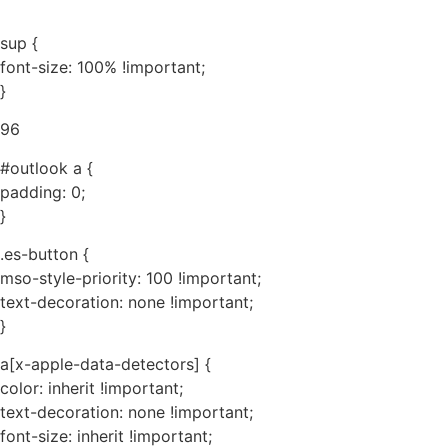
sup {
font-size: 100% !important;
}
96
#outlook a {
padding: 0;
}
.es-button {
mso-style-priority: 100 !important;
text-decoration: none !important;
}
a[x-apple-data-detectors] {
color: inherit !important;
text-decoration: none !important;
font-size: inherit !important;