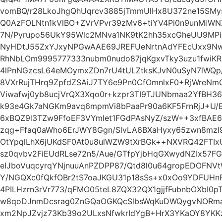
vomBQ/r28LkoJhgQhUqrcv3885jTmmUlHx8U372ne15SMys
Q0AzFOLNtn1kVlBO+ZVrVPvr39zMv6+tiYV4Pi0n9unMiWN
7N/Pyrupo56UkY95Wlc2MNva1NK9tK2hh35xcGheUU9MPiXj
NyHDtJ55ZxYJxyNPGwAAE69JREFUeNrtnAdYFEcUxx9NwAO
RhNbLOm9995777333nubm0nudo87jqKgxvTky3uzu1fwiK
4lPnNGzcsL64eMOymxZDn7rU4tULZtksKJvN0uSyN7lWQp/
8VXrRujTHrq9ZpfdZSAiJ7TY6e9Pn0CfOmnlxF0+RjWreN
Viwafwj0yb8ucjVrQX3Xqo0r+kzpr3TI9TJUNbmaa2YfBH36
k93e4Gk7aNGKm9avq6mpmVi8bPaaPr90a6KF5FrnRjJ+U/E
6xBQZ9l3TZw9FfoEF3VYmlet1FGdPAsNyZ/szW++3xfBAE
zqg+Ffaq0aWho6ErJWY8Ggn/SlvLA6BXaHyxy65zwn8mzl
OtYpqlLhX6jUKdSF0At0u8ulWZW9tXrBGk++NXVRQ42FTIxU
sz0qvbv2FiEUdRLse72n5/Aue/GTfpYjbHqGXwydNZIx57
eIJboVuqcyrqYNjnuuAnPZDPP87/Qtd8l0u64gropEDOFN
Y/NGQXc0fQkfOBr2tS7oaJKGU31p18sSs+x0xOo9YDFUH
4PILHzrn3rVr773/qFMO05teL8ZQX32QX1gjjfFubnbOXbI0
w8qoDJnmDcsrag0ZnGQaOGKQcSlbsWqKuDWQygvNORma7
xm2NpJZvjz73Kb39o2ULxsNfwkrIdYgB+HrX3YKaOY8YKKz