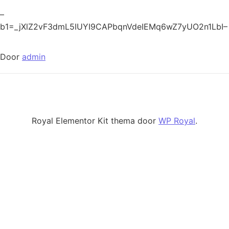
–
b1=_jXlZ2vF3dmL5IUYI9CAPbqnVdeIEMq6wZ7yUO2n1LbI–
Door
admin
Royal Elementor Kit thema door
WP Royal
.