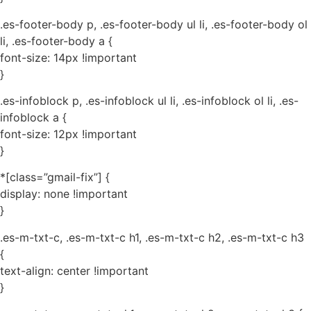
.es-footer-body p, .es-footer-body ul li, .es-footer-body ol
li, .es-footer-body a {
font-size: 14px !important
}
.es-infoblock p, .es-infoblock ul li, .es-infoblock ol li, .es-
infoblock a {
font-size: 12px !important
}
*[class=”gmail-fix”] {
display: none !important
}
.es-m-txt-c, .es-m-txt-c h1, .es-m-txt-c h2, .es-m-txt-c h3
{
text-align: center !important
}