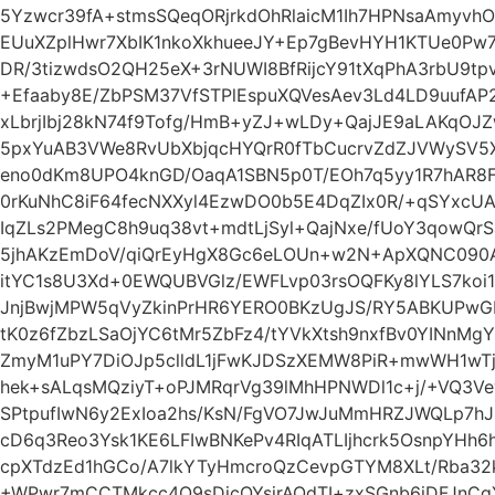
5Yzwcr39fA+stmsSQeqORjrkdOhRlaicM1Ih7HPNsaAmyvh
EUuXZplHwr7XbIK1nkoXkhueeJY+Ep7gBevHYH1KTUe0Pw
DR/3tizwdsO2QH25eX+3rNUWI8BfRijcY91tXqPhA3rbU9t
+Efaaby8E/ZbPSM37VfSTPlEspuXQVesAev3Ld4LD9uufAP2
xLbrjIbj28kN74f9Tofg/HmB+yZJ+wLDy+QajJE9aLAKqOJ
5pxYuAB3VWe8RvUbXbjqcHYQrR0fTbCucrvZdZJVWySV5X
eno0dKm8UPO4knGD/OaqA1SBN5p0T/EOh7q5yy1R7hAR8F
0rKuNhC8iF64fecNXXyl4EzwDO0b5E4DqZIx0R/+qSYxcU
IqZLs2PMegC8h9uq38vt+mdtLjSyl+QajNxe/fUoY3qowQr
5jhAKzEmDoV/qiQrEyHgX8Gc6eLOUn+w2N+ApXQNC090AF
itYC1s8U3Xd+0EWQUBVGlz/EWFLvp03rsOQFKy8lYLS7ko
JnjBwjMPW5qVyZkinPrHR6YERO0BKzUgJS/RY5ABKUPw
tK0z6fZbzLSaOjYC6tMr5ZbFz4/tYVkXtsh9nxfBv0YINnMg
ZmyM1uPY7DiOJp5clldL1jFwKJDSzXEMW8PiR+mwWH1wTj
hek+sALqsMQziyT+oPJMRqrVg39lMhHPNWDl1c+j/+VQ3
SPtpufIwN6y2ExIoa2hs/KsN/FgVO7JwJuMmHRZJWQLp7h
cD6q3Reo3Ysk1KE6LFIwBNKePv4RIqATLIjhcrk5OsnpYH
cpXTdzEd1hGCo/A7lkYTyHmcroQzCevpGTYM8XLt/Rba32
+WPwr7mCCTMkcc4O9sDicQYsjrAOdTI+zxSGnb6iDFJnC