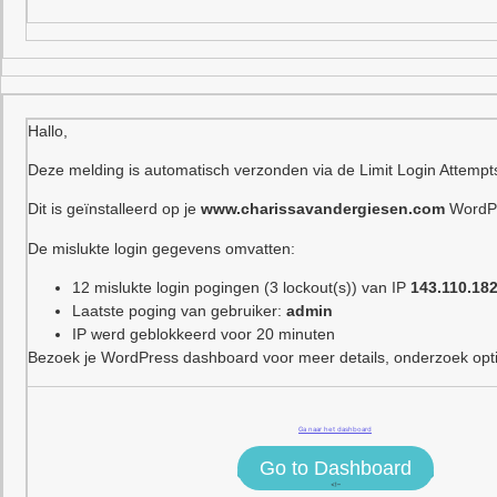
Hallo,
Deze melding is automatisch verzonden via de Limit Login Attempt
Dit is geïnstalleerd op je
www.charissavandergiesen.com
WordPr
De mislukte login gegevens omvatten:
12 mislukte login pogingen (3 lockout(s)) van IP
143.110.182
Laatste poging van gebruiker:
admin
IP werd geblokkeerd voor 20 minuten
Bezoek je WordPress dashboard voor meer details, onderzoek optie
Ga naar het dashboard
Go to Dashboard
<!–