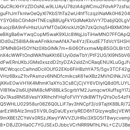
QuCRcXHYzZDOsNLw9LUAyU78zIA4gWCmu2FdvAP7zsfs
guFhJmTknIwOeQyXl7KbS1hTa2wU4hfTczqziNaMk0H6204
YSYG6bCGh4dHTNEcsjB8UgFkYGdMeKblVrY7DabjlQ0Lg
kuojzBA9nFvHIszUuYMTOsGKnckUtQh7zkQchq5HBXMONm
eBXgBa6wYwqCopM5waK9XUc8WqjJoTiHwMNO7FFOApQy
lDd0uZ58l8A4kwAFnIkknwAf4A7w4Yz/EkudE7TdVcY5HSH
3PMN8GH5OYNz0XbGlMk7m+6i06OfxxmwMpB5GOLBrtOX
nX4cWWFtOndIWAfNaKKt6EUyi0dwTbY/PtF2U0/XI9N5b
dFwERnUKbJGMs0xszdD2tyDZA2sIdZnCRaqENUXLuGgJfvi
WCWcqccCaihndDcilOUfG2EKo6FiHBzhYA75/5gv3TCF42
VHz6BxuZ1tvPAsmzv6NNDfcmikcsK61wXBz2MVhDlNkJVi
jKKvEOwVH1iK4MhmK1aXYo3Cs8CjCjVY6VDIyIQ8d0fLUY
VlB1Kw2Is6UjNlMi8cMPi8BLkScgrbYM2JumqcwtXuffsgYI
Qv7AsdRN58VesIYXRihchFHqFoFVIYYdkBWTfyQYsOo54
Q5WHLU02958ur08Z6Q0LLiF7av3hNCpf3/o9TajtK8BLR/72
arEzW8AIz3msS1iV9L0qDaUEyxriyRED6hTGIzywqBcjV
9mXBEtZCYeVx0RSzJKwyYWVVZUHRxi3XSO5IT8wycvemju
8+DBJZOHIa0C7YGJSExDJbbcVCrNRR9M1hLPkL+CZU3B