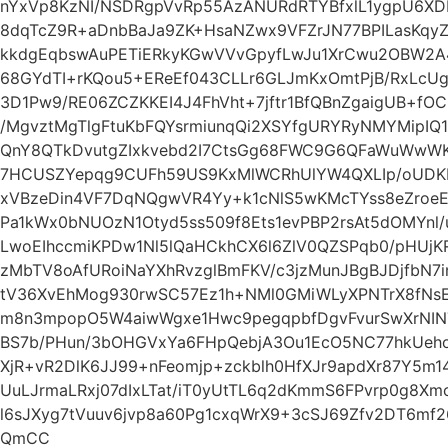
nYxVp8KzNI/NSDRgpVvRp55AzANURdRTYBfxlL1ygpU6XD
8dqTcZ9R+aDnbBaJa9ZK+HsaNZwx9VFZrJN77BPILasKqyZ
kkdgEqbswAuPETiERkyKGwVVvGpyfLwJu1XrCwu2OBW2A
68GYdTI+rKQou5+EReEf043CLLr6GLJmKxOmtPjB/RxLcUg
3D1Pw9/RE06ZCZKKEI4J4FhVht+7jftr1BfQBnZgaigUB+f
/MgvztMgTlgFtuKbFQYsrmiunqQi2XSYfgURYRyNMYMipI
QnY8QTkDvutgZIxkvebd2I7CtsGg68FWC9G6QFaWuWwW
7HCUSZYepqg9CUFh59US9KxMlWCRhUlYW4QXLIp/oUDKE
xVBzeDin4VF7DqNQgwVR4Yy+k1cNlS5wKMcTYss8eZro
Pa1kWx0bNUOzN1Otyd5ss509f8Ets1evPBP2rsAt5dOMYnl/u
LwoEIhccmiKPDw1Nl5lQaHCkhCX6l6ZlV0QZSPqb0/pHUjK
zMbTV8oAfURoiNaYXhRvzglBmFKV/c3jzMunJBgBJDjfbN
tV36XvEhMog930rwSC57Ez1h+NMl0GMiWLyXPNTrX8fN
m8n3mpopO5W4aiwWgxe1Hwc9pegqpbfDgvFvurSwXrNIN
BS7b/PHun/3bOHGVxYa6FHpQebjA3Ou1EcO5NC77hkUeho
XjR+vR2DlK6JJ99+nFeomjp+zckblh0HfXJr9apdXr87Y5m
UuLJrmaLRxj07dIxLTat/iT0yUtTL6q2dKmmS6FPvrp0g8
l6sJXyg7tVuuv6jvp8a60Pg1cxqWrX9+3cSJ69Zfv2DT6m
QmCC