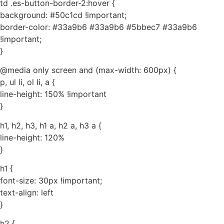
td .es-button-border-2:hover {
background: #50c1cd !important;
border-color: #33a9b6 #33a9b6 #5bbec7 #33a9b6
!important;
}
@media only screen and (max-width: 600px) {
p, ul li, ol li, a {
line-height: 150% !important
}
h1, h2, h3, h1 a, h2 a, h3 a {
line-height: 120%
}
h1 {
font-size: 30px !important;
text-align: left
}
h2 {