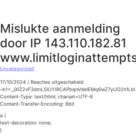
Naar de inhoud springen
Mislukte aanmelding
door IP 143.110.182.81
www.limitloginattempt
Uncategorized
voor Mislukte aanmeld
17/10/2024
/
Reacties uitgeschakeld
–b1=_jXlZ2vF3dmL5IUYI9CAPbqnVdeIEMq6wZ7yUO2n1LbI
Content-Type: text/html; charset=UTF-8
Content-Transfer-Encoding: 8bit
a {
text-decoration: none;
}