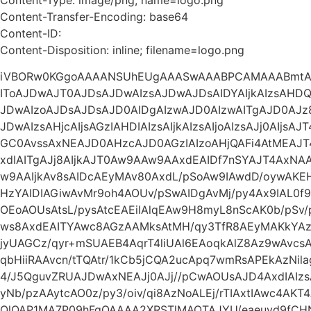
Content-Transfer-Encoding: base64
Content-ID:
Content-Disposition: inline; filename=logo.png
iVBORw0KGgoAAAANSUhEUgAAASwAAABPCAMAAABmtAg
IToAJDwAJT0AJDsAJDwAIzsAJDwAJDsAIDYAIjkAIzsAHDQA
JDwAIzoAJDsAJDsAJD0AIDgAIzwAJD0AIzwAITgAJD0AJz
JDwAIzsAHjcAIjsAGzIAHDIAIzsAIjkAIzsAIjoAIzsAJj0AIjs
GC0AvssAxNEAJD0AHzcAJD0AGzIAIzoAHjQAFi4AtMEAJ
xdIAITgAJj8AIjkAJT0Aw9AAw9AAxdEAIDf7nSYAJT4Ax
w9AAIjkAv8sAIDcAEyMAv80AxdL/pSoAw9IAwdD/oywA
HzYAIDIAGiwAvMr9oh4AOUv/pSwAIDgAvMj/py4Ax9IAL0f9
OEoAOUsAtsL/pysAtcEAEiIAlqEAw9H8myL8nScAK0b/pSv
ws8AxdEAITYAwc8AGzAAMksAtMH/qy3TfR8AEyMAKkYAz93
jyUAGCz/qyr+mSUAEB4AqrT4liUAl6EAoqkAlZ8Az9wAvc
qbHiiRAAvcn/tTQAtr/1kCb5jCQA2ucApq7wmRsAPEkAzNil
4/J5QguvZRUAJDwAxNEAJj0AJj//pCwAOUsAJD4AxdIAI
yNb/pzAAytcAO0z/py3/oiv/qi8AzNoALEj/rTIAxtIAwc4AKT
QlQAP1MA7P09hFgQAAAA2XRSTlMAOTAJYU/eaeuyd9fCH