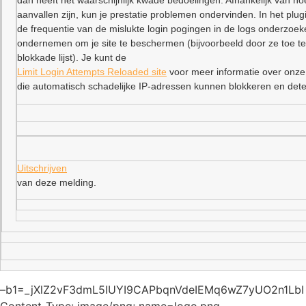
dan heeft het waarschijnlijk kwade bedoelingen. Afhankelijk van ho
aanvallen zijn, kun je prestatie problemen ondervinden. In het plu
de frequentie van de mislukte login pogingen in de logs onderzoe
ondernemen om je site te beschermen (bijvoorbeeld door ze toe t
blokkade lijst). Je kunt de
Limit Login Attempts Reloaded site
voor meer informatie over onze
die automatisch schadelijke IP-adressen kunnen blokkeren en dete
Uitschrijven
van deze melding.
–b1=_jXlZ2vF3dmL5IUYI9CAPbqnVdeIEMq6wZ7yUO2n1LbI
Content-Type: image/png; name=logo.png