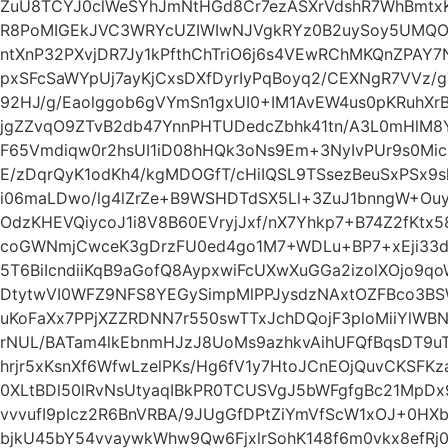
ZuU8TCYJ0clWeSYhJmNtHGd8Cr7ezASXrVdshR7WhBmtx
R8PoMIGEkJVC3WRYcUZIWIwNJVgkRYz0B2uySoy5UMQO
ntXnP32PXvjDR7Jy1kPfthChTriO6j6s4VEwRChMKQnZPAY7
pxSFcSaWYpUj7ayKjCxsDXfDyrIyPqBoyq2/CEXNgR7VVz/
92HJ/g/Eaolggob6gVYmSn1gxUI0+IM1AvEW4us0pKRuhX
jgZZvqO9ZTvB2db47YnnPHTUDedcZbhk41tn/A3L0mHlM8Y
F65Vmdiqw0r2hsUI1iD08hHQk3oNs9Em+3NyIvPUr9s0Mic
E/zDqrQyK1odKh4/kgMDOGfT/cHiIQSL9TSsezBeuSxPSx9sl
i06maLDwo/lg4lZrZe+B9WSHDTdSX5Ll+3ZuJ1bnngW+Ouyc
OdzKHEVQiycoJ1i8V8B60EVryjJxf/nX7Yhkp7+B74Z2fKtx
coGWNmjCwceK3gDrzFU0ed4go1M7+WDLu+BP7+xEji33d
5T6BiIcndiiKqB9aGofQ8AypxwiFcUXwXuGGa2izolXOjo9q
DtytwVI0WFZ9NFS8YEGySimpMlPPJysdzNAxtOZFBco3BS
uKoFaXx7PPjXZZRDNN7r550swTTxJchDQojF3ploMiiYlW
rNUL/BATam4lkEbnmHJzJ8UoMs9azhkvAihUFQfBqsDT9u
hrjr5xKsnXf6WfwLzelPKs/Hg6fV1y7HtoJCnEOjQuvCKSFK
0XLtBDl50lRvNsUtyaqIBkPR0TCUSVgJ5bWFgfgBc21MpD
vvvufI9pIcz2R6BnVRBA/9JUgGfDPtZiYmVfScW1xOJ+0HXb
bjkU45bY54vvaywkWhw9Qw6FjxlrSohK148f6m0vkx8efRj