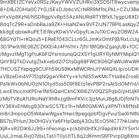
9mXBEtZCYeVx0RSzJKwyYWVVZUHRxi3XSO5IT8wycvemju
8+DBJZOHIa0C7YGJSExDJbbcVCrNRR9M1hLPkL+CZU3B
nYxVp8KzNI/NSDRgpVvRp55AzANURdRTYBfxlL1ygpU6XD
8dqTcZ9R+aDnbBaJa9ZK+HsaNZwx9VFZrJN77BPILasKqyZ
kkdgEqbswAuPETiERkyKGwVVvGpyfLwJu1XrCwu2OBW2A
68GYdTI+rKQou5+EReEf043CLLr6GLJmKxOmtPjB/RxLcUg
3D1Pw9/RE06ZCZKKEI4J4FhVht+7jftr1BfQBnZgaigUB+f
/MgvztMgTlgFtuKbFQYsrmiunqQi2XSYfgURYRyNMYMipI
QnY8QTkDvutgZIxkvebd2I7CtsGg68FWC9G6QFaWuWwW
7HCUSZYepqg9CUFh59US9KxMlWCRhUlYW4QXLIp/oUDKE
xVBzeDin4VF7DqNQgwVR4Yy+k1cNlS5wKMcTYss8eZro
Pa1kWx0bNUOzN1Otyd5ss509f8Ets1evPBP2rsAt5dOMYnl/u
LwoEIhccmiKPDw1Nl5lQaHCkhCX6l6ZlV0QZSPqb0/pHUjK
zMbTV8oAfURoiNaYXhRvzglBmFKV/c3jzMunJBgBJDjfbN
tV36XvEhMog930rwSC57Ez1h+NMl0GMiWLyXPNTrX8fN
m8n3mpopO5W4aiwWgxe1Hwc9pegqpbfDgvFvurSwXrNIN
BS7b/PHun/3bOHGVxYa6FHpQebjA3Ou1EcO5NC77hkUeho
XjR+vR2DlK6JJ99+nFeomjp+zckblh0HfXJr9apdXr87Y5m
UuLJrmaLRxj07dIxLTat/iT0yUtTL6q2dKmmS6FPvrp0g8