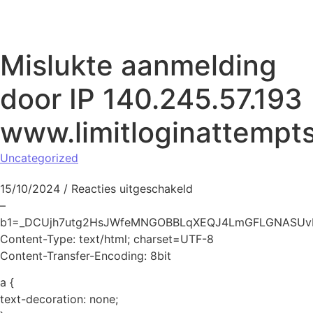
Naar de inhoud springen
Mislukte aanmelding
door IP 140.245.57.193
www.limitloginattempt
Uncategorized
voor Mislukte aanmeld
15/10/2024
/
Reacties uitgeschakeld
–
b1=_DCUjh7utg2HsJWfeMNGOBBLqXEQJ4LmGFLGNASUv
Content-Type: text/html; charset=UTF-8
Content-Transfer-Encoding: 8bit
a {
text-decoration: none;