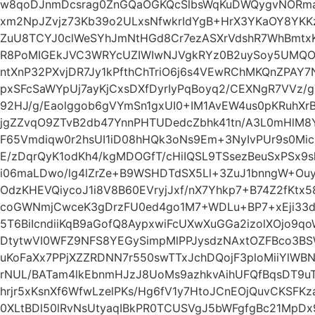
w8qoDJnmDcsrag0ZnGQaOGKQcSlbsWqKuDWQygvNORma7
xm2NpJZvjz73Kb39o2ULxsNfwkrIdYgB+HrX3YKaOY8YKKz
ZuU8TCYJ0clWeSYhJmNtHGd8Cr7ezASXrVdshR7WhBmtx
R8PoMIGEkJVC3WRYcUZIWIwNJVgkRYz0B2uySoy5UMQO
ntXnP32PXvjDR7Jy1kPfthChTriO6j6s4VEwRChMKQnZPAY7
pxSFcSaWYpUj7ayKjCxsDXfDyrIyPqBoyq2/CEXNgR7VVz/
92HJ/g/Eaolggob6gVYmSn1gxUI0+IM1AvEW4us0pKRuhX
jgZZvqO9ZTvB2db47YnnPHTUDedcZbhk41tn/A3L0mHlM8Y
F65Vmdiqw0r2hsUI1iD08hHQk3oNs9Em+3NyIvPUr9s0Mic
E/zDqrQyK1odKh4/kgMDOGfT/cHiIQSL9TSsezBeuSxPSx9sl
i06maLDwo/lg4lZrZe+B9WSHDTdSX5Ll+3ZuJ1bnngW+Ouyc
OdzKHEVQiycoJ1i8V8B60EVryjJxf/nX7Yhkp7+B74Z2fKtx
coGWNmjCwceK3gDrzFU0ed4go1M7+WDLu+BP7+xEji33d
5T6BiIcndiiKqB9aGofQ8AypxwiFcUXwXuGGa2izolXOjo9q
DtytwVI0WFZ9NFS8YEGySimpMlPPJysdzNAxtOZFBco3BS
uKoFaXx7PPjXZZRDNN7r550swTTxJchDQojF3ploMiiYlW
rNUL/BATam4lkEbnmHJzJ8UoMs9azhkvAihUFQfBqsDT9u
hrjr5xKsnXf6WfwLzelPKs/Hg6fV1y7HtoJCnEOjQuvCKSFK
0XLtBDl50lRvNsUtyaqIBkPR0TCUSVgJ5bWFgfgBc21MpD