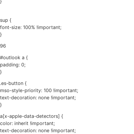
}
sup {
font-size: 100% !important;
}
96
#outlook a {
padding: 0;
}
.es-button {
mso-style-priority: 100 !important;
text-decoration: none !important;
}
a[x-apple-data-detectors] {
color: inherit !important;
text-decoration: none !important;