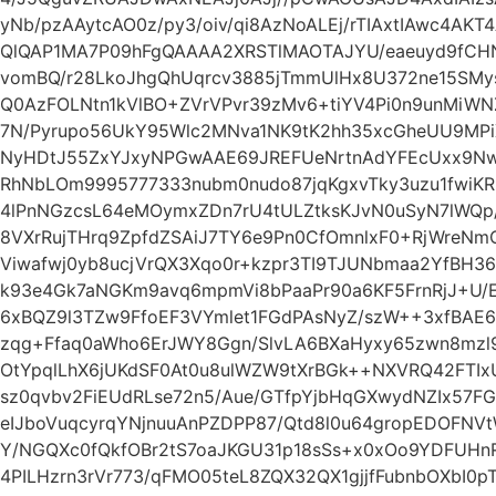
yNb/pzAAytcAO0z/py3/oiv/qi8AzNoALEj/rTIAxtIAwc4AKT
QlQAP1MA7P09hFgQAAAA2XRSTlMAOTAJYU/eaeuyd9fCH
vomBQ/r28LkoJhgQhUqrcv3885jTmmUlHx8U372ne15SMys
Q0AzFOLNtn1kVlBO+ZVrVPvr39zMv6+tiYV4Pi0n9unMiWN
7N/Pyrupo56UkY95Wlc2MNva1NK9tK2hh35xcGheUU9MPiXj
NyHDtJ55ZxYJxyNPGwAAE69JREFUeNrtnAdYFEcUxx9NwAO
RhNbLOm9995777333nubm0nudo87jqKgxvTky3uzu1fwiK
4lPnNGzcsL64eMOymxZDn7rU4tULZtksKJvN0uSyN7lWQp/
8VXrRujTHrq9ZpfdZSAiJ7TY6e9Pn0CfOmnlxF0+RjWreN
Viwafwj0yb8ucjVrQX3Xqo0r+kzpr3TI9TJUNbmaa2YfBH36
k93e4Gk7aNGKm9avq6mpmVi8bPaaPr90a6KF5FrnRjJ+U/E
6xBQZ9l3TZw9FfoEF3VYmlet1FGdPAsNyZ/szW++3xfBAE
zqg+Ffaq0aWho6ErJWY8Ggn/SlvLA6BXaHyxy65zwn8mzl
OtYpqlLhX6jUKdSF0At0u8ulWZW9tXrBGk++NXVRQ42FTIxU
sz0qvbv2FiEUdRLse72n5/Aue/GTfpYjbHqGXwydNZIx57
eIJboVuqcyrqYNjnuuAnPZDPP87/Qtd8l0u64gropEDOFN
Y/NGQXc0fQkfOBr2tS7oaJKGU31p18sSs+x0xOo9YDFUH
4PILHzrn3rVr773/qFMO05teL8ZQX32QX1gjjfFubnbOXbI0