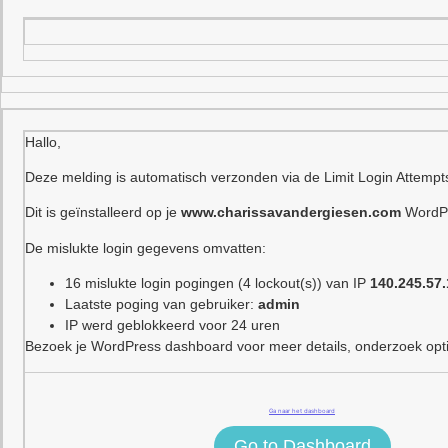
Hallo,
Deze melding is automatisch verzonden via de Limit Login Attempt
Dit is geïnstalleerd op je
www.charissavandergiesen.com
WordPr
De mislukte login gegevens omvatten:
16 mislukte login pogingen (4 lockout(s)) van IP
140.245.57
Laatste poging van gebruiker:
admin
IP werd geblokkeerd voor 24 uren
Bezoek je WordPress dashboard voor meer details, onderzoek optie
Ga naar het dashboard
Go to Dashboard