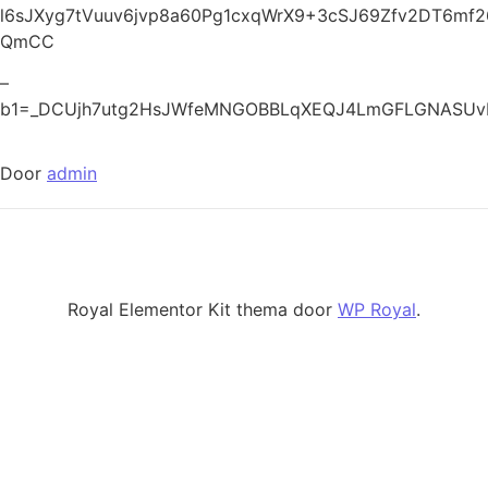
l6sJXyg7tVuuv6jvp8a60Pg1cxqWrX9+3cSJ69Zfv2DT6m
QmCC
–
b1=_DCUjh7utg2HsJWfeMNGOBBLqXEQJ4LmGFLGNASUv
Door
admin
Royal Elementor Kit thema door
WP Royal
.