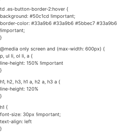
td .es-button-border-2:hover {
background: #50c1cd !important;
border-color: #33a9b6 #33a9b6 #5bbec7 #33a9b6
!important;
}
@media only screen and (max-width: 600px) {
p, ul li, ol li, a {
line-height: 150% !important
}
h1, h2, h3, h1 a, h2 a, h3 a {
line-height: 120%
}
h1 {
font-size: 30px !important;
text-align: left
}