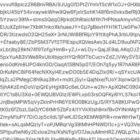
vvvufI9pIcz2R6BnVRBA/9JUgGfDPtZiYmVfScW1xOJ+0HXb
bjkU45bY54vvaywkWhw9Qw6FjxlrSohK148f6m0vkx8efRj
5Yzwcr39fA+stmsSQeqORjrkdOhRlaicM1Ih7HPNsaAmyvh
EUuXZplHwr7XbIK1nkoXkhueeJY+Ep7gBevHYH1KTUe0Pw
DR/3tizwdsO2QH25eX+3rNUWI8BfRijcY91tXqPhA3rbU9t
+Efaaby8E/ZbPSM37VfSTPlEspuXQVesAev3Ld4LD9uufAP2
xLbrjIbj28kN74f9Tofg/HmB+yZJ+wLDy+QajJE9aLAKqOJ
5pxYuAB3VWe8RvUbXbjqcHYQrR0fTbCucrvZdZJVWySV5X
eno0dKm8UPO4knGD/OaqA1SBN5p0T/EOh7q5yy1R7hAR8F
0rKuNhC8iF64fecNXXyl4EzwDO0b5E4DqZIx0R/+qSYxcU
IqZLs2PMegC8h9uq38vt+mdtLjSyl+QajNxe/fUoY3qowQr
5jhAKzEmDoV/qiQrEyHgX8Gc6eLOUn+w2N+ApXQNC090AF
itYC1s8U3Xd+0EWQUBVGlz/EWFLvp03rsOQFKy8lYLS7ko
JnjBwjMPW5qVyZkinPrHR6YERO0BKzUgJS/RY5ABKUPw
tK0z6fZbzLSaOjYC6tMr5ZbFz4/tYVkXtsh9nxfBv0YINnMg
ZmyM1uPY7DiOJp5clldL1jFwKJDSzXEMW8PiR+mwWH1wTj
hek+sALqsMQziyT+oPJMRqrVg39lMhHPNWDl1c+j/+VQ3
SPtpufIwN6y2ExIoa2hs/KsN/FgVO7JwJuMmHRZJWQLp7h
cD6q3Reo3Ysk1KE6LFIwBNKePv4RIqATLIjhcrk5OsnpYH