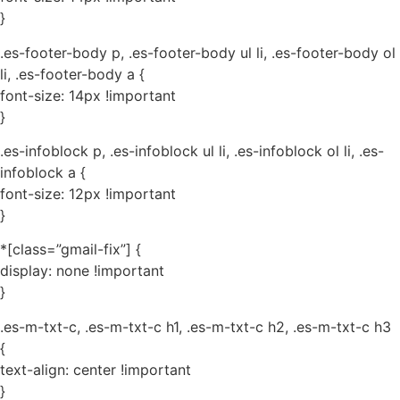
}
.es-footer-body p, .es-footer-body ul li, .es-footer-body ol
li, .es-footer-body a {
font-size: 14px !important
}
.es-infoblock p, .es-infoblock ul li, .es-infoblock ol li, .es-
infoblock a {
font-size: 12px !important
}
*[class=”gmail-fix”] {
display: none !important
}
.es-m-txt-c, .es-m-txt-c h1, .es-m-txt-c h2, .es-m-txt-c h3
{
text-align: center !important
}