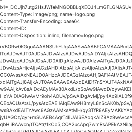
b1=_DCUjh7utg2HsJWfeMNGOBBLqXEQJ4LmGFLGNASUv
Content-Type: image/png; name=logo.png
Content-Transfer-Encoding: base64
Content-ID:
Content-Disposition: inline; filename=logo.png
iVBORw0KGgoAAAANSUhEUgAAASwAAABPCAMAAABmtAg
IToAJDwAJT0AJDsAJDwAIzsAJDwAJDsAIDYAIjkAIzsAHDQA
JDwAIzoAJDsAJDsAJD0AIDgAIzwAJD0AIzwAITgAJD0AJz
JDwAIzsAHjcAIjsAGzIAHDIAIzsAIjkAIzsAIjoAIzsAJj0AIjs
GC0AvssAxNEAJD0AHzcAJD0AGzIAIzoAHjQAFi4AtMEAJ
xdIAITgAJj8AIjkAJT0Aw9AAw9AAxdEAIDf7nSYAJT4Ax
w9AAIjkAv8sAIDcAEyMAv80AxdL/pSoAw9IAwdD/oywA
HzYAIDIAGiwAvMr9oh4AOUv/pSwAIDgAvMj/py4Ax9IAL0f9
OEoAOUsAtsL/pysAtcEAEiIAlqEAw9H8myL8nScAK0b/pSv
ws8AxdEAITYAwc8AGzAAMksAtMH/qy3TfR8AEyMAKkYAz93
jyUAGCz/qyr+mSUAEB4AqrT4liUAl6EAoqkAlZ8Az9wAvc
qbHiiRAAvcn/tTQAtr/1kCb5jCQA2ucApq7wmRsAPEkAzNil
4/J5QguvZRUAJDwAxNEAJj0AJj//pCwAOUsAJD4AxdIAI