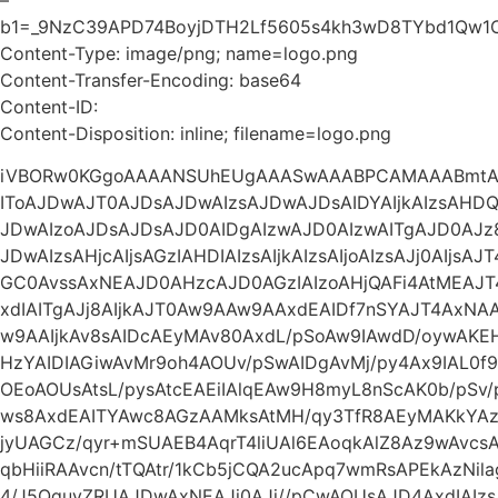
b1=_9NzC39APD74BoyjDTH2Lf5605s4kh3wD8TYbd1Qw1
Content-Type: image/png; name=logo.png
Content-Transfer-Encoding: base64
Content-ID:
Content-Disposition: inline; filename=logo.png
iVBORw0KGgoAAAANSUhEUgAAASwAAABPCAMAAABmtAg
IToAJDwAJT0AJDsAJDwAIzsAJDwAJDsAIDYAIjkAIzsAHDQA
JDwAIzoAJDsAJDsAJD0AIDgAIzwAJD0AIzwAITgAJD0AJz
JDwAIzsAHjcAIjsAGzIAHDIAIzsAIjkAIzsAIjoAIzsAJj0AIjs
GC0AvssAxNEAJD0AHzcAJD0AGzIAIzoAHjQAFi4AtMEAJ
xdIAITgAJj8AIjkAJT0Aw9AAw9AAxdEAIDf7nSYAJT4Ax
w9AAIjkAv8sAIDcAEyMAv80AxdL/pSoAw9IAwdD/oywA
HzYAIDIAGiwAvMr9oh4AOUv/pSwAIDgAvMj/py4Ax9IAL0f9
OEoAOUsAtsL/pysAtcEAEiIAlqEAw9H8myL8nScAK0b/pSv
ws8AxdEAITYAwc8AGzAAMksAtMH/qy3TfR8AEyMAKkYAz93
jyUAGCz/qyr+mSUAEB4AqrT4liUAl6EAoqkAlZ8Az9wAvc
qbHiiRAAvcn/tTQAtr/1kCb5jCQA2ucApq7wmRsAPEkAzNil
4/J5QguvZRUAJDwAxNEAJj0AJj//pCwAOUsAJD4AxdIAI