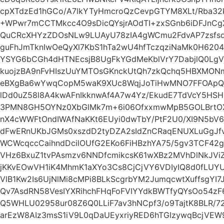
cpXTdzEd1hGCo/A7lkYTyHmcroQzCevpGTYM8XLt/Rba32
+WPwr7mCCTMkcc4O9sDicQYsjrAOdTI+zxSGnb6iDFJnC
QuCRcXHYzZDOsNLw9LUAyU78zIA4gWCmu2FdvAP7zsfs
guFhJmTknIwOeQyXl7KbS1hTa2wU4hfTczqziNaMk0H6204
YSYG6bCGh4dHTNEcsjB8UgFkYGdMeKblVrY7DabjlQ0Lg
kuojzBA9nFvHIszUuYMTOsGKnckUtQh7zkQchq5HBXMONm
eBXgBa6wYwqCopM5waK9XUc8WqjJoTiHwMNO7FFOApQy
lDd0uZ58l8A4kwAFnIkknwAf4A7w4Yz/EkudE7TdVcY5HSH
3PMN8GH5OYNz0XbGlMk7m+6i06OfxxmwMpB5GOLBrtOX
nX4cWWFtOndIWAfNaKKt6EUyi0dwTbY/PtF2U0/XI9N5b
dFwERnUKbJGMs0xszdD2tyDZA2sIdZnCRaqENUXLuGgJfvi
WCWcqccCaihndDcilOUfG2EKo6FiHBzhYA75/5gv3TCF42
VHz6BxuZ1tvPAsmzv6NNDfcmikcsK61wXBz2MVhDlNkJVi
jKKvEOwVH1iK4MhmK1aXYo3Cs8CjCjVY6VDIyIQ8d0fLUY
VlB1Kw2Is6UjNlMi8cMPi8BLkScgrbYM2JumqcwtXuffsgYI
Qv7AsdRN58VesIYXRihchFHqFoFVIYYdkBWTfyQYsOo54
Q5WHLU02958ur08Z6Q0LLiF7av3hNCpf3/o9TajtK8BLR/72
arEzW8AIz3msS1iV9L0qDaUEyxriyRED6hTGIzywqBcjV