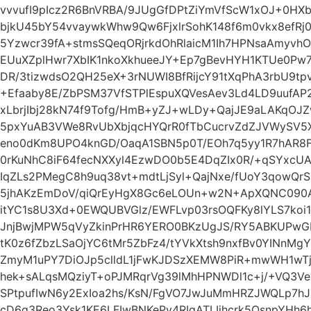
vvvufI9pIcz2R6BnVRBA/9JUgGfDPtZiYmVfScW1xOJ+0HXb
bjkU45bY54vvaywkWhw9Qw6FjxlrSohK148f6m0vkx8efRj
5Yzwcr39fA+stmsSQeqORjrkdOhRlaicM1Ih7HPNsaAmyvh
EUuXZplHwr7XbIK1nkoXkhueeJY+Ep7gBevHYH1KTUe0Pw
DR/3tizwdsO2QH25eX+3rNUWI8BfRijcY91tXqPhA3rbU9t
+Efaaby8E/ZbPSM37VfSTPlEspuXQVesAev3Ld4LD9uufAP2
xLbrjIbj28kN74f9Tofg/HmB+yZJ+wLDy+QajJE9aLAKqOJ
5pxYuAB3VWe8RvUbXbjqcHYQrR0fTbCucrvZdZJVWySV5X
eno0dKm8UPO4knGD/OaqA1SBN5p0T/EOh7q5yy1R7hAR8F
0rKuNhC8iF64fecNXXyl4EzwDO0b5E4DqZIx0R/+qSYxcU
IqZLs2PMegC8h9uq38vt+mdtLjSyl+QajNxe/fUoY3qowQr
5jhAKzEmDoV/qiQrEyHgX8Gc6eLOUn+w2N+ApXQNC090AF
itYC1s8U3Xd+0EWQUBVGlz/EWFLvp03rsOQFKy8lYLS7ko
JnjBwjMPW5qVyZkinPrHR6YERO0BKzUgJS/RY5ABKUPw
tK0z6fZbzLSaOjYC6tMr5ZbFz4/tYVkXtsh9nxfBv0YINnMg
ZmyM1uPY7DiOJp5clldL1jFwKJDSzXEMW8PiR+mwWH1wTj
hek+sALqsMQziyT+oPJMRqrVg39lMhHPNWDl1c+j/+VQ3
SPtpufIwN6y2ExIoa2hs/KsN/FgVO7JwJuMmHRZJWQLp7h
cD6q3Reo3Ysk1KE6LFIwBNKePv4RIqATLIjhcrk5OsnpYH