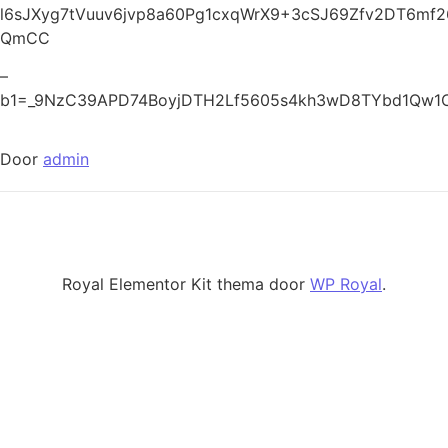
l6sJXyg7tVuuv6jvp8a60Pg1cxqWrX9+3cSJ69Zfv2DT6m
QmCC
–
b1=_9NzC39APD74BoyjDTH2Lf5605s4kh3wD8TYbd1Qw1
Door
admin
Royal Elementor Kit thema door
WP Royal
.