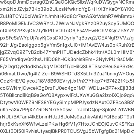
w8qoDJnmDcsrag0ZnGQaOGKQcSlbsWqKuDWQygvNORma7
xm2NpJZvjz73Kb39o2ULxsNfwkrIdYgB+HrX3YKaOY8YKKz
ZuU8TCYJ0clWeSYhJmNtHGd8Cr7ezASXrVdshR7WhBmtx
R8PoMIGEkJVC3WRYcUZIWIwNJVgkRYz0B2uySoy5UMQO
ntXnP32PXvjDR7Jy1kPfthChTriO6j6s4VEwRChMKQnZPAY7
pxSFcSaWYpUj7ayKjCxsDXfDyrIyPqBoyq2/CEXNgR7VVz/
92HJ/g/Eaolggob6gVYmSn1gxUI0+IM1AvEW4us0pKRuhX
jgZZvqO9ZTvB2db47YnnPHTUDedcZbhk41tn/A3L0mHlM8Y
F65Vmdiqw0r2hsUI1iD08hHQk3oNs9Em+3NyIvPUr9s0Mic
E/zDqrQyK1odKh4/kgMDOGfT/cHiIQSL9TSsezBeuSxPSx9sl
i06maLDwo/lg4lZrZe+B9WSHDTdSX5Ll+3ZuJ1bnngW+Ouyc
OdzKHEVQiycoJ1i8V8B60EVryjJxf/nX7Yhkp7+B74Z2fKtx
coGWNmjCwceK3gDrzFU0ed4go1M7+WDLu+BP7+xEji33d
5T6BiIcndiiKqB9aGofQ8AypxwiFcUXwXuGGa2izolXOjo9q
DtytwVI0WFZ9NFS8YEGySimpMlPPJysdzNAxtOZFBco3BS
uKoFaXx7PPjXZZRDNN7r550swTTxJchDQojF3ploMiiYlW
rNUL/BATam4lkEbnmHJzJ8UoMs9azhkvAihUFQfBqsDT9u
hrjr5xKsnXf6WfwLzelPKs/Hg6fV1y7HtoJCnEOjQuvCKSFK
0XLtBDl50lRvNsUtyaqIBkPR0TCUSVgJ5bWFgfgBc21MpD