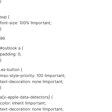
}
sup {
font-size: 100% !important;
}
96
#outlook a {
padding: 0;
}
.es-button {
mso-style-priority: 100 !important;
text-decoration: none !important;
}
a[x-apple-data-detectors] {
color: inherit !important;
text-decoration: none !important;