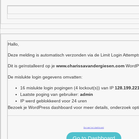
Hallo,
Deze melding is automatisch verzonden via de Limit Login Attempt
Dit is geïnstalleerd op je
www.charissavandergiesen.com
WordPr
De mislukte login gegevens omvatten:
16 mislukte login pogingen (4 lockout(s)) van IP
128.199.22
Laatste poging van gebruiker:
admin
IP werd geblokkeerd voor 24 uren
Bezoek je WordPress dashboard voor meer details, onderzoek optie
Ga naar het dashboard
Go to Dashboard