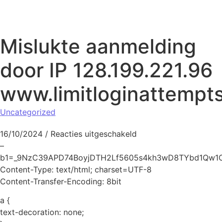
Naar de inhoud springen
Mislukte aanmelding
door IP 128.199.221.96
www.limitloginattempt
Uncategorized
voor Mislukte aanmeld
16/10/2024
/
Reacties uitgeschakeld
–
b1=_9NzC39APD74BoyjDTH2Lf5605s4kh3wD8TYbd1Qw1
Content-Type: text/html; charset=UTF-8
Content-Transfer-Encoding: 8bit
a {
text-decoration: none;