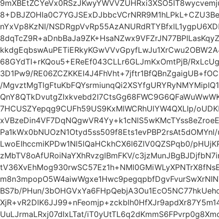
9mXBEtZCYeVx0RSzJKwyYWVVZUHRxi3XSO5IT8wycvemju
8+DBJZOHIa0C7YGJSExDJbbcVCrNRR9M1hLPkL+CZU3B
nYxVp8KzNI/NSDRgpVvRp55AzANURdRTYBfxlL1ygpU6XD
8dqTcZ9R+aDnbBaJa9ZK+HsaNZwx9VFZrJN77BPILasKqyZ
kkdgEqbswAuPETiERkyKGwVVvGpyfLwJu1XrCwu2OBW2A
68GYdTI+rKQou5+EReEf043CLLr6GLJmKxOmtPjB/RxLcUg
3D1Pw9/RE06ZCZKKEI4J4FhVht+7jftr1BfQBnZgaigUB+f
/MgvztMgTlgFtuKbFQYsrmiunqQi2XSYfgURYRyNMYMipI
QnY8QTkDvutgZIxkvebd2I7CtsGg68FWC9G6QFaWuWwW
7HCUSZYepqg9CUFh59US9KxMlWCRhUlYW4QXLIp/oUDKE
xVBzeDin4VF7DqNQgwVR4Yy+k1cNlS5wKMcTYss8eZro
Pa1kWx0bNUOzN1Otyd5ss509f8Ets1evPBP2rsAt5dOMYnl/u
LwoEIhccmiKPDw1Nl5lQaHCkhCX6l6ZlV0QZSPqb0/pHUjK
zMbTV8oAfURoiNaYXhRvzglBmFKV/c3jzMunJBgBJDjfbN
tV36XvEhMog930rwSC57Ez1h+NMl0GMiWLyXPNTrX8fN
m8n3mpopO5W4aiwWgxe1Hwc9pegqpbfDgvFvurSwXrNIN
BS7b/PHun/3bOHGVxYa6FHpQebjA3Ou1EcO5NC77hkUeho
XjR+vR2DlK6JJ99+nFeomjp+zckblh0HfXJr9apdXr87Y5m
UuLJrmaLRxj07dIxLTat/iT0yUtTL6q2dKmmS6FPvrp0g8