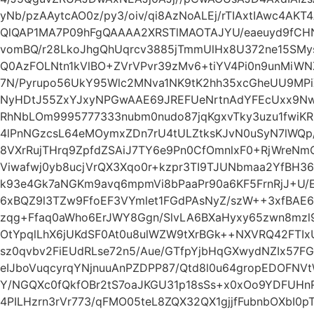
yNb/pzAAytcAO0z/py3/oiv/qi8AzNoALEj/rTIAxtIAwc4AKT
QlQAP1MA7P09hFgQAAAA2XRSTlMAOTAJYU/eaeuyd9fCH
vomBQ/r28LkoJhgQhUqrcv3885jTmmUlHx8U372ne15SMys
Q0AzFOLNtn1kVlBO+ZVrVPvr39zMv6+tiYV4Pi0n9unMiWN
7N/Pyrupo56UkY95Wlc2MNva1NK9tK2hh35xcGheUU9MPiXj
NyHDtJ55ZxYJxyNPGwAAE69JREFUeNrtnAdYFEcUxx9NwAO
RhNbLOm9995777333nubm0nudo87jqKgxvTky3uzu1fwiK
4lPnNGzcsL64eMOymxZDn7rU4tULZtksKJvN0uSyN7lWQp/
8VXrRujTHrq9ZpfdZSAiJ7TY6e9Pn0CfOmnlxF0+RjWreN
Viwafwj0yb8ucjVrQX3Xqo0r+kzpr3TI9TJUNbmaa2YfBH36
k93e4Gk7aNGKm9avq6mpmVi8bPaaPr90a6KF5FrnRjJ+U/E
6xBQZ9l3TZw9FfoEF3VYmlet1FGdPAsNyZ/szW++3xfBAE
zqg+Ffaq0aWho6ErJWY8Ggn/SlvLA6BXaHyxy65zwn8mzl
OtYpqlLhX6jUKdSF0At0u8ulWZW9tXrBGk++NXVRQ42FTIxU
sz0qvbv2FiEUdRLse72n5/Aue/GTfpYjbHqGXwydNZIx57
eIJboVuqcyrqYNjnuuAnPZDPP87/Qtd8l0u64gropEDOFN
Y/NGQXc0fQkfOBr2tS7oaJKGU31p18sSs+x0xOo9YDFUH
4PILHzrn3rVr773/qFMO05teL8ZQX32QX1gjjfFubnbOXbI0