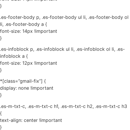
}
.es-footer-body p, .es-footer-body ul li, .es-footer-body ol
li, .es-footer-body a {
font-size: 14px !important
}
.es-infoblock p, .es-infoblock ul li, .es-infoblock ol li, .es-
infoblock a {
font-size: 12px !important
}
*[class=”gmail-fix”] {
display: none !important
}
.es-m-txt-c, .es-m-txt-c h1, .es-m-txt-c h2, .es-m-txt-c h3
{
text-align: center !important
}