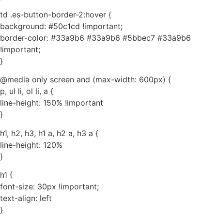
td .es-button-border-2:hover {
background: #50c1cd !important;
border-color: #33a9b6 #33a9b6 #5bbec7 #33a9b6
!important;
}
@media only screen and (max-width: 600px) {
p, ul li, ol li, a {
line-height: 150% !important
}
h1, h2, h3, h1 a, h2 a, h3 a {
line-height: 120%
}
h1 {
font-size: 30px !important;
text-align: left
}