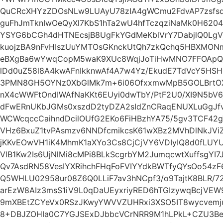
QuCRcXHYzZDOsNLw9LUAyU78zIA4gWCmu2FdvAP7zsfs
guFhJmTknIwOeQyXl7KbS1hTa2wU4hfTczqziNaMk0H6204
YSYG6bCGh4dHTNEcsjB8UgFkYGdMeKblVrY7DabjlQ0Lg
kuojzBA9nFvHIszUuYMTOsGKnckUtQh7zkQchq5HBXMONm
eBXgBa6wYwqCopM5waK9XUc8WqjJoTiHwMNO7FFOApQy
lDd0uZ58l8A4kwAFnIkknwAf4A7w4Yz/EkudE7TdVcY5HSH
3PMN8GH5OYNz0XbGlMk7m+6i06OfxxmwMpB5GOLBrtOX
nX4cWWFtOndIWAfNaKKt6EUyi0dwTbY/PtF2U0/XI9N5b
dFwERnUKbJGMs0xszdD2tyDZA2sIdZnCRaqENUXLuGgJfvi
WCWcqccCaihndDcilOUfG2EKo6FiHBzhYA75/5gv3TCF42
VHz6BxuZ1tvPAsmzv6NNDfcmikcsK61wXBz2MVhDlNkJVi
jKKvEOwVH1iK4MhmK1aXYo3Cs8CjCjVY6VDIyIQ8d0fLUY
VlB1Kw2Is6UjNlMi8cMPi8BLkScgrbYM2JumqcwtXuffsgYI
Qv7AsdRN58VesIYXRihchFHqFoFVIYYdkBWTfyQYsOo54
Q5WHLU02958ur08Z6Q0LLiF7av3hNCpf3/o9TajtK8BLR/72
arEzW8AIz3msS1iV9L0qDaUEyxriyRED6hTGIzywqBcjV
9mXBEtZCYeVx0RSzJKwyYWVVZUHRxi3XSO5IT8wycvemju
8+DBJZOHIa0C7YGJSExDJbbcVCrNRR9M1hLPkL+CZU3B