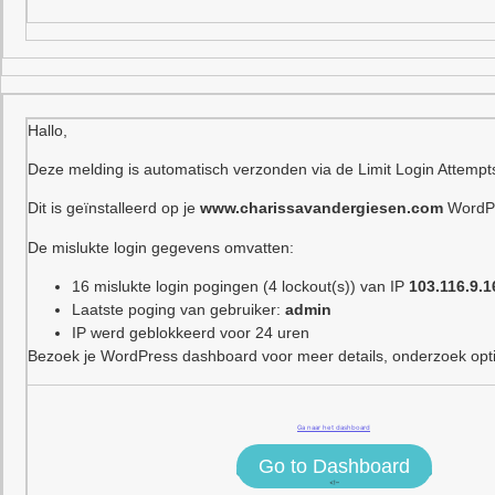
Hallo,
Deze melding is automatisch verzonden via de Limit Login Attempt
Dit is geïnstalleerd op je
www.charissavandergiesen.com
WordPr
De mislukte login gegevens omvatten:
16 mislukte login pogingen (4 lockout(s)) van IP
103.116.9.1
Laatste poging van gebruiker:
admin
IP werd geblokkeerd voor 24 uren
Bezoek je WordPress dashboard voor meer details, onderzoek optie
Ga naar het dashboard
Go to Dashboard
<!–