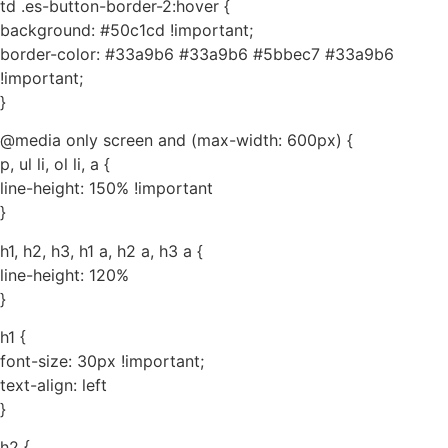
td .es-button-border-2:hover {
background: #50c1cd !important;
border-color: #33a9b6 #33a9b6 #5bbec7 #33a9b6
!important;
}
@media only screen and (max-width: 600px) {
p, ul li, ol li, a {
line-height: 150% !important
}
h1, h2, h3, h1 a, h2 a, h3 a {
line-height: 120%
}
h1 {
font-size: 30px !important;
text-align: left
}
h2 {