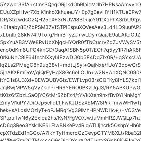
5Yzwcr39fA+stmsSQeqORjrkdOhRlaicM1Ih7HPNsaAmyvh
EUuXZplHwr7XbIK1nkoXkhueeJY+Ep7gBevHYH1KTUe0Pw
DR/3tizwdsO2QH25eX+3rNUWI8BfRijcY91tXqPhA3rbU9t
+Efaaby8E/ZbPSM37VfSTPlEspuXQVesAev3Ld4LD9uufAP2
xLbrjIbj28kN74f9Tofg/HmB+yZJ+wLDy+QajJE9aLAKqOJ
5pxYuAB3VWe8RvUbXbjqcHYQrR0fTbCucrvZdZJVWySV5X
eno0dKm8UPO4knGD/OaqA1SBN5p0T/EOh7q5yy1R7hAR8F
0rKuNhC8iF64fecNXXyl4EzwDO0b5E4DqZIx0R/+qSYxcU
IqZLs2PMegC8h9uq38vt+mdtLjSyl+QajNxe/fUoY3qowQr
5jhAKzEmDoV/qiQrEyHgX8Gc6eLOUn+w2N+ApXQNC090AF
itYC1s8U3Xd+0EWQUBVGlz/EWFLvp03rsOQFKy8lYLS7ko
JnjBwjMPW5qVyZkinPrHR6YERO0BKzUgJS/RY5ABKUPw
tK0z6fZbzLSaOjYC6tMr5ZbFz4/tYVkXtsh9nxfBv0YINnMg
ZmyM1uPY7DiOJp5clldL1jFwKJDSzXEMW8PiR+mwWH1wTj
hek+sALqsMQziyT+oPJMRqrVg39lMhHPNWDl1c+j/+VQ3
SPtpufIwN6y2ExIoa2hs/KsN/FgVO7JwJuMmHRZJWQLp7h
cD6q3Reo3Ysk1KE6LFIwBNKePv4RIqATLIjhcrk5OsnpYH
cpXTdzEd1hGCo/A7lkYTyHmcroQzCevpGTYM8XLt/Rba32
+WPwr7mCCTMkcc4O9sDicQYsjrAOdTI+zxSGnb6iDFJnC