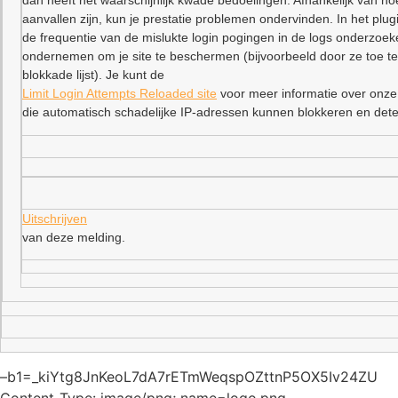
dan heeft het waarschijnlijk kwade bedoelingen. Afhankelijk van ho
aanvallen zijn, kun je prestatie problemen ondervinden. In het plu
de frequentie van de mislukte login pogingen in de logs onderzoe
ondernemen om je site te beschermen (bijvoorbeeld door ze toe t
blokkade lijst). Je kunt de
Limit Login Attempts Reloaded site
voor meer informatie over onze
die automatisch schadelijke IP-adressen kunnen blokkeren en dete
Uitschrijven
van deze melding.
–b1=_kiYtg8JnKeoL7dA7rETmWeqspOZttnP5OX5Iv24ZU
Content-Type: image/png; name=logo.png