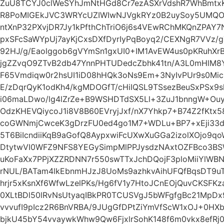
ZuU8TCYJ0clWeSYhJmNtHGd8Cr7ezASXrVdshR7WhBmtx
R8PoMIGEkJVC3WRYcUZIWIwNJVgkRYz0B2uySoy5UMQO
ntXnP32PXvjDR7Jy1kPfthChTriO6j6s4VEwRChMKQnZPAY7
pxSFcSaWYpUj7ayKjCxsDXfDyrIyPqBoyq2/CEXNgR7VVz/
92HJ/g/Eaolggob6gVYmSn1gxUI0+IM1AvEW4us0pKRuhX
jgZZvqO9ZTvB2db47YnnPHTUDedcZbhk41tn/A3L0mHlM8Y
F65Vmdiqw0r2hsUI1iD08hHQk3oNs9Em+3NyIvPUr9s0Mic
E/zDqrQyK1odKh4/kgMDOGfT/cHiIQSL9TSsezBeuSxPSx9sl
i06maLDwo/lg4lZrZe+B9WSHDTdSX5Ll+3ZuJ1bnngW+Ouyc
OdzKHEVQiycoJ1i8V8B60EVryjJxf/nX7Yhkp7+B74Z2fKtx
coGWNmjCwceK3gDrzFU0ed4go1M7+WDLu+BP7+xEji33d
5T6BiIcndiiKqB9aGofQ8AypxwiFcUXwXuGGa2izolXOjo9q
DtytwVI0WFZ9NFS8YEGySimpMlPPJysdzNAxtOZFBco3BS
uKoFaXx7PPjXZZRDNN7r550swTTxJchDQojF3ploMiiYlW
rNUL/BATam4lkEbnmHJzJ8UoMs9azhkvAihUFQfBqsDT9u
hrjr5xKsnXf6WfwLzelPKs/Hg6fV1y7HtoJCnEOjQuvCKSFK
0XLtBDl50lRvNsUtyaqIBkPR0TCUSVgJ5bWFgfgBc21MpD
vvvufI9pIcz2R6BnVRBA/9JUgGfDPtZiYmVfScW1xOJ+0HXb
bjkU45bY54vvaywkWhw9Qw6FjxlrSohK148f6m0vkx8efRj