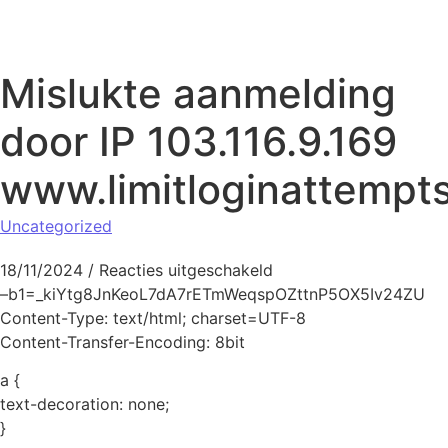
Naar de inhoud springen
Mislukte aanmelding
door IP 103.116.9.169
www.limitloginattempt
Uncategorized
voor Mislukte aanmeldi
18/11/2024
/
Reacties uitgeschakeld
–b1=_kiYtg8JnKeoL7dA7rETmWeqspOZttnP5OX5Iv24ZU
Content-Type: text/html; charset=UTF-8
Content-Transfer-Encoding: 8bit
a {
text-decoration: none;
}