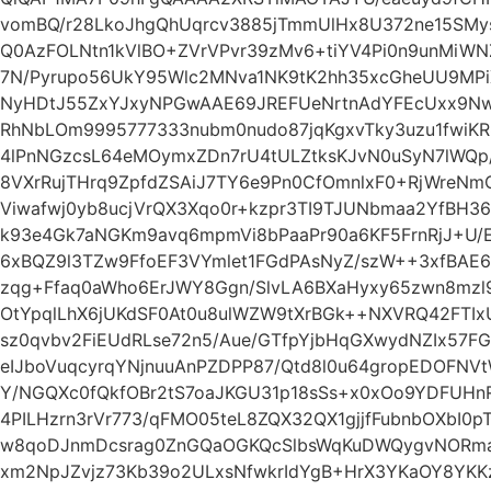
vomBQ/r28LkoJhgQhUqrcv3885jTmmUlHx8U372ne15SMys
Q0AzFOLNtn1kVlBO+ZVrVPvr39zMv6+tiYV4Pi0n9unMiWN
7N/Pyrupo56UkY95Wlc2MNva1NK9tK2hh35xcGheUU9MPiXj
NyHDtJ55ZxYJxyNPGwAAE69JREFUeNrtnAdYFEcUxx9NwAO
RhNbLOm9995777333nubm0nudo87jqKgxvTky3uzu1fwiK
4lPnNGzcsL64eMOymxZDn7rU4tULZtksKJvN0uSyN7lWQp/
8VXrRujTHrq9ZpfdZSAiJ7TY6e9Pn0CfOmnlxF0+RjWreN
Viwafwj0yb8ucjVrQX3Xqo0r+kzpr3TI9TJUNbmaa2YfBH36
k93e4Gk7aNGKm9avq6mpmVi8bPaaPr90a6KF5FrnRjJ+U/E
6xBQZ9l3TZw9FfoEF3VYmlet1FGdPAsNyZ/szW++3xfBAE
zqg+Ffaq0aWho6ErJWY8Ggn/SlvLA6BXaHyxy65zwn8mzl
OtYpqlLhX6jUKdSF0At0u8ulWZW9tXrBGk++NXVRQ42FTIxU
sz0qvbv2FiEUdRLse72n5/Aue/GTfpYjbHqGXwydNZIx57
eIJboVuqcyrqYNjnuuAnPZDPP87/Qtd8l0u64gropEDOFN
Y/NGQXc0fQkfOBr2tS7oaJKGU31p18sSs+x0xOo9YDFUH
4PILHzrn3rVr773/qFMO05teL8ZQX32QX1gjjfFubnbOXbI0
w8qoDJnmDcsrag0ZnGQaOGKQcSlbsWqKuDWQygvNORma7
xm2NpJZvjz73Kb39o2ULxsNfwkrIdYgB+HrX3YKaOY8YKKz