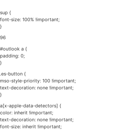
sup {
font-size: 100% !important;
}
96
#outlook a {
padding: 0;
}
.es-button {
mso-style-priority: 100 !important;
text-decoration: none !important;
}
a[x-apple-data-detectors] {
color: inherit !important;
text-decoration: none !important;
font-size: inherit !important;