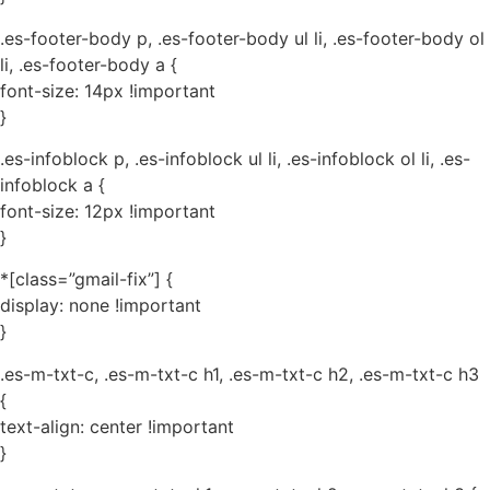
.es-footer-body p, .es-footer-body ul li, .es-footer-body ol
li, .es-footer-body a {
font-size: 14px !important
}
.es-infoblock p, .es-infoblock ul li, .es-infoblock ol li, .es-
infoblock a {
font-size: 12px !important
}
*[class=”gmail-fix”] {
display: none !important
}
.es-m-txt-c, .es-m-txt-c h1, .es-m-txt-c h2, .es-m-txt-c h3
{
text-align: center !important
}