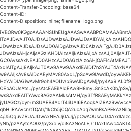
Content-Transfer-Encoding: base64
Content-ID:
Content-Disposition: inline; filename=logo.png
iVBORw0KGgoAAAANSUhEUgAAASwAAABPCAMAAABmtAg
IToAJDwAJT0AJDsAJDwAIzsAJDwAJDsAIDYAIjkAIzsAHDQA
JDwAIzoAJDsAJDsAJD0AIDgAIzwAJD0AIzwAITgAJD0AJz
JDwAIzsAHjcAIjsAGzIAHDIAIzsAIjkAIzsAIjoAIzsAJj0AIjs
GC0AvssAxNEAJD0AHzcAJD0AGzIAIzoAHjQAFi4AtMEAJ
xdIAITgAJj8AIjkAJT0Aw9AAw9AAxdEAIDf7nSYAJT4Ax
w9AAIjkAv8sAIDcAEyMAv80AxdL/pSoAw9IAwdD/oywA
HzYAIDIAGiwAvMr9oh4AOUv/pSwAIDgAvMj/py4Ax9IAL0f9
OEoAOUsAtsL/pysAtcEAEiIAlqEAw9H8myL8nScAK0b/pSv
ws8AxdEAITYAwc8AGzAAMksAtMH/qy3TfR8AEyMAKkYAz93
jyUAGCz/qyr+mSUAEB4AqrT4liUAl6EAoqkAlZ8Az9wAvc
qbHiiRAAvcn/tTQAtr/1kCb5jCQA2ucApq7wmRsAPEkAzNil
4/J5QguvZRUAJDwAxNEAJj0AJj//pCwAOUsAJD4AxdIAI
yNb/pzAAytcAO0z/py3/oiv/qi8AzNoALEj/rTIAxtIAwc4AKT
QlQAP1MA7P09hFgQAAAA2XRSTlMAOTAJYU/eaeuyd9fCH