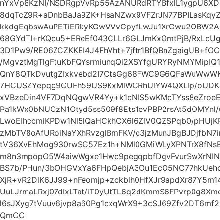
nYxVp8KzNI/NSDRgpVvRp55AzANURdRTYBfxlL1ygpU6XD
8dqTcZ9R+aDnbBaJa9ZK+HsaNZwx9VFZrJN77BPILasKqyZ
kkdgEqbswAuPETiERkyKGwVVvGpyfLwJu1XrCwu2OBW2A
68GYdTI+rKQou5+EReEf043CLLr6GLJmKxOmtPjB/RxLcUg
3D1Pw9/RE06ZCZKKEI4J4FhVht+7jftr1BfQBnZgaigUB+f
/MgvztMgTlgFtuKbFQYsrmiunqQi2XSYfgURYRyNMYMipI
QnY8QTkDvutgZIxkvebd2I7CtsGg68FWC9G6QFaWuWwW
7HCUSZYepqg9CUFh59US9KxMlWCRhUlYW4QXLIp/oUDKE
xVBzeDin4VF7DqNQgwVR4Yy+k1cNlS5wKMcTYss8eZro
Pa1kWx0bNUOzN1Otyd5ss509f8Ets1evPBP2rsAt5dOMYnl/u
LwoEIhccmiKPDw1Nl5lQaHCkhCX6l6ZlV0QZSPqb0/pHUjK
zMbTV8oAfURoiNaYXhRvzglBmFKV/c3jzMunJBgBJDjfbN
tV36XvEhMog930rwSC57Ez1h+NMl0GMiWLyXPNTrX8fN
m8n3mpopO5W4aiwWgxe1Hwc9pegqpbfDgvFvurSwXrNIN
BS7b/PHun/3bOHGVxYa6FHpQebjA3Ou1EcO5NC77hkUeho
XjR+vR2DlK6JJ99+nFeomjp+zckblh0HfXJr9apdXr87Y5m
UuLJrmaLRxj07dIxLTat/iT0yUtTL6q2dKmmS6FPvrp0g8
l6sJXyg7tVuuv6jvp8a60Pg1cxqWrX9+3cSJ69Zfv2DT6m
QmCC