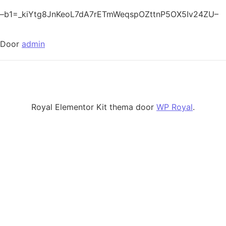
–b1=_kiYtg8JnKeoL7dA7rETmWeqspOZttnP5OX5Iv24ZU–
Door
admin
Royal Elementor Kit thema door
WP Royal
.