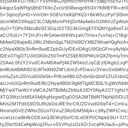
xcjS8XkVU71fdOTYVvHFeGJfpmIccfbfxrHk75aej/h5EfQT
k4qpzSqWPIgtj8hDTKXoZxcIz9SBwsgr65Gtr7K8REFRi+dr0
5x3qlncjfyHG+VmOX+SO81oYeXQPXQ3+6kW5czPyF3ISnm
dcnrWW2X9qql23LCMpMxmPHtjDlrMa4e6xO2MttUZgWuh+
dyO+TOPo5MzuBz9Z3DqJ02T8Z4kGmgEf31QNYga9oeTJU
aCU1UiU+7Y2HJFr+RrSAlenXtKWvzah/7rHxx7vxfwj+C18
MiAwIG9iajw8L0Rlc2NlbnQgLTM2Ni9DYXBIZWlnaHQgNz
c2NyaXB0b3IvRm9udEZpbGUyIDExIDAgUi9GbGFncyAyNj
IDExOTIgOTU3XS9Gb250TmFtZS9ER0tPWUIrQXZlbmlyT
ZSAwL0FzY2VudCAxMDAwPj4KZW5kb2JqCjEzIDAgb2Jq
bnRUeXBlMi9DSURTeXN0ZW1JbmZvPDwvU3VwcGxlbWVud
cmluZyhJZGVudGl0eSk+Pi9UeXBlL0ZvbnQvQmFzZUZvbnQ
aUJvbGQvRm9udERlc2NyaXB0b3IgMTIgMCBSL1cgWzN
MjYwXTIwWzYxMCA2MTBdMzZbNzA2IDY0NyA2OTYgNzY
XTQ3WzUxMSA5MjAgNzgwIDg0OSA2MTBdNTNbNjI5IDU3
MVs2MTFdXS9DSURUb0dJRE1hcC9JZGVudGl0eT4+CmVuZ
RmxhdGVEZWNvZGUvTGVuZ3RoIDM5Mj4+c3RyZWFtCnic
xcwUzcwBHIkODExkQ3EWuf0ofC0LdOEP0CNpkE9U+7J
tyZNcf04CeNpWJq2Fu+v55VPuzzOzXZr2vcaPK/lau5+pPn