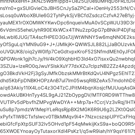
mntNKkeHh+3KNZ5Wdm1ppd+Ue25U/0es0MHqDoFRLtDl4S
nsYn0+gxSUlGvieCbJBH5CnJySaZPCal+iOenHy2553rN/C
sLosq0uWboXBUle6G2TyhPykSjVBCfdZsdczCzfvA27eB1y
yauMEX1rOXOMWKYKwvDpc6nqueivMuA0vSCpWJU39D3rdb
6vVdmiS5eheUyhR90EXkWCx4TlNu2zpGpG7pBNkiP4DjFs
IeLwbI6JUG/TA4scfHPED3Gs7JjWtWNNY5w6mqNNOE2ks
yOfSguLqYMN9uG9+J+/JMlkjK+QWWSJL882LjJaBOUzvkMn
oUVQUK8/oiq2yW0Ifp7CeGdtvpxKroF52SNfmdMEh0yJFOR
QPGWonk1gjh7cJy/hV4kO9XqhbHD3ld4xO7isxxQu2nwb
3SZUa+lzeRO0qJwuYSIskXuY77dxXZu7clpzNB2ZZz4Apzd
gO3BkdVkH2Fj3gSyJMfkObzskMMrBtKdQvU4NPgz5EhlT2
dhd5KbFpDNBKHOPzAnB7uI7Im05wsqRlBZeAx57mdohh
a/q63Akiy11IX4LoC4z3O4TzCJPitM4bqnXosjcfMJUuqAsG
owdAkUBKHnTyy4SL9gAJ21ZbOypgDV/MTF0RD9WTThw8
VUTlPv5dPbvfhZMPvgWwDYA++Mrp7a+fCcrjVz3vRqj1H
uSu8p7pmdzW1MepYLeRqsRjpBX2MGK6R9U6g2LZKt0Qs
xPyfxTlW8CTxfsIwcv0TBkMMqv9i4+7NzxcszspUPYCxFHq
ebiGfcFpXtpSUF32lv5OHvd1pF54qMwkijKxS9a+boQO9R5
65XWOEYnoayOyTutaxorXdl4PsKz1/q5wR9iah/hY9qsY61l