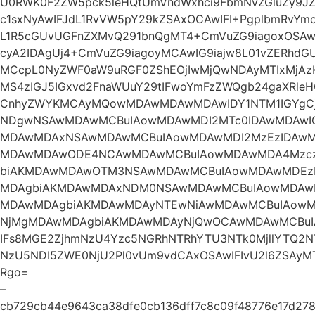
U0RWK0F2ZW5pck5leHQtUmVndWxhci9FbmNvZGluZy9JZG
c1sxNyAwIFJdL1RvVW5pY29kZSAxOCAwIFI+PgplbmRvYmo
L1R5cGUvUGFnZXMvQ291bnQgMT4+CmVuZG9iagoxOSAwI
cyA2IDAgUj4+CmVuZG9iagoyMCAwIG9iajw8L01vZERh
MCcpL0NyZWF0aW9uRGF0ZShEOjIwMjQwNDAyMTIxMjAzK
MS4zIGJ5IGxvd2FnaWUuY29tIFwoYmFzZWQgb24gaXRle
CnhyZWYKMCAyMQowMDAwMDAwMDAwIDY1NTM1IGYg
NDgwNSAwMDAwMCBuIAowMDAwMDI2MTc0IDAwMDAwI
MDAwMDAxNSAwMDAwMCBuIAowMDAwMDI2MzEzIDAwM
MDAwMDAwODE4NCAwMDAwMCBuIAowMDAwMDA4Mzcz
biAKMDAwMDAwOTM3NSAwMDAwMCBuIAowMDAwMDEz
MDAgbiAKMDAwMDAxNDM0NSAwMDAwMCBuIAowMDAwM
MDAwMDAgbiAKMDAwMDAyNTEwNiAwMDAwMCBuIAowMD
NjMgMDAwMDAgbiAKMDAwMDAyNjQwOCAwMDAwMCBuIA
IFs8MGE2ZjhmNzU4Yzc5NGRhNTRhYTU3NTk0MjllYTQ2
NzU5NDI5ZWE0NjU2Pl0vUm9vdCAxOSAwIFIvU2l6ZSAyM
Rgo=
–
cb729cb44e9643ca38dfe0cb136dff7c8c09f48776e17d27