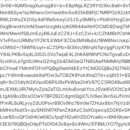
3n1i6+RdM5nsgXumqg8V+b+E8pWgLRZ2RYtDXkc8aK+9v
Nm96Syw1szWhenvOm1wet6m5o605kB9PjC1MRPOz92zbfv
RWLDtKsZX20Sy4dFlRe5moyUI3J1Ly9M8fy+PbXH/HzgCe
0xgBrwvkh/mM3swHzvgMzvjAGR844wNnfOCMD6DwgTM
WnVMwmfS8JmEzyR8JuEzCZ9J+EzCZxI+k/CZhM8kfCbh
V1vP0xcURMhcYFZK1LEWbF3CDa3MhIBubU1BW6NxrJukp7l
vOWb0+/19Wf8/uyI+sCZ5Pb+8I3XvU96rqN7qn/ggFUyX7
Y84LPKBv5q4LGI52L0VoTwjaE4L2hKA9IWhPCNoTgvaEoD
5rvhFoLe7gt0UWnxGZrhg2b4DM3wQTN80AwfNMMHzfB
bCFmaEYMmhFDFmPQjBg0IwbNiEEzYtCMGDQjBs2IQTNi
pc/Yi9tm8vseubk8sPDw3uTO8ZK9YokXhqOTd+zq6t51x
qK+9cO1dIyN3XVsolI08PIU8xPkWbe2hXV97CC5Rl049ud6B
mJEXM/JiRl7MyIvZyIsZeTGLmtAu6vnatYcoJSVal6VOOtCp
LtgAbBo2BzsOOwV7BPZB2CdgmIQgX7LIV6ex3kn5siJfVm
fFmRL6uRLyvyZdU0Psvr89Ov9hc76mXe7ZHuix8bn7hjVzd
bMHn/NuttS+qUSN5hR7KFenZXdAzC3sXOqwcqSO2K6vGN
LrarB5roQFOdHK/eK9Du1pqFHDuKHZGOYoeKv+r8NH9oerr
t3E9/f9QB0jsO4pPTsOf0A3v8qv8z4Wm//EFBMJYO7fgylxXX