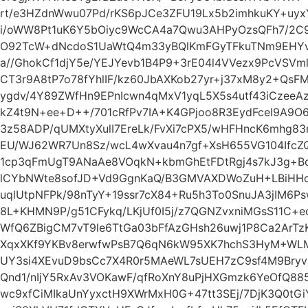
rt/e3HZdnWwu07Pd/rKS6pJCe3ZFU19Lx5b2imhkuKY+uy
i/oWW8Pt1uK6Y5bOiyc9WcCA4a7Qwu3AHPyOzsQFh7/2C9
O92TcW+dNcdoS1UaWtQ4m33yBQlKmFGyTFkuTNm9EHYv
a//GhokCf1djY5e/YEJYevb1B4P9+3rE04l4VVezx9PcVSVm
CT3r9A8tP7o78fYhlIF/kz60JbAXKob27yr+j37xM8y2+Qs
ygdv/4Y89ZWfHn9EPnIcwn4qMxV1yqL5X5s4utf43iCzeeA
kZ4t9N+ee+D++/701cRfPv7IA+K4GPjoo8R3EydFceI9A9O
3z58ADP/qUMXtyXulI7EreLk/FvXi7cPX5/wHFHncK6mhg8
EU/WJ62WR7Un8Sz/wcL4wXvau4n7gf+XsH655VG104IfcZQ
1cp3qFmUgT9ANaAe8VOqkN+kbmGhEtFDtRgj4s7kJ3g+B
lCYbNWte8sofJD+Vd9GgnKaQ/B3GMVAXDWoZuH+LBiHH
uqlUtpNFPk/98nTyY+19ssr7cX84+Ru5h3To0SnuJA3jIM6P
8L+KHMN9P/g51CFykq/LKjUf0I5j/z7QGNZvxniMGsS11C+
WfQ6ZBigCM7vT9le6TtGa03bFfAzGHsh26uwj1P8Ca2ArTz
XqxXKf9YKBv8erwfwPsB7Q6qN6kW95XK7hchS3HyM+WL
UY3si4XEvuD9bsCc7X4R0r5MAeWL7sUEH7zC9sf4M9Bryv4
Qnd1/nIjY5RxAv3VOKawF/qfRoXnY8uPjHXGmzk6YeOfQ88
wc9xfCiMIkaUnYyxctH9XWrMxH0G+47tt3SEj/7DjK3Q0tGi