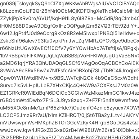
gn0S9jTsIoyqkSyQ6cCIZXgWKKwAhRWgsAIUVvC1ClBYAQ
k8LzomGoiJF2Qr26hNrIQObMCjKDFOhgXeTNdMCsIbMHido
ZZykjPpXRv0ro/6VUf/KqH9l1L8y6l8Z9a+Mc5dR/8qClmb
IH0MSB8D0seA9DEgfQxIHzOQPgakj2m6ZVQ3rTEt92dlY+
6w12JgPt4fJ0d9eOcrg9kOz8R2eM5lwxp1PNBQI51el1dw+
ZskcShf96alev793Ku0vpkPmJwLZqMMRzQYCvSpc9dbeG
r66NzUtUGwX6vECf10CfV7y6YYOwHbAq7ATsftijsA/BPgk
1bVRBSpVoFIFKlWgUgUqVaBSBSpVoFIFKlWgUgUqVaBS
a2MD61qrjYRABQhUDAQqGLSCf6MAgQoQqACBChCoAIEK
8vWrAA9cSRx56wZx7NfFsfcAieOBXohj7SL/TbRC4liJroqjx
Cpw0YWtfWtdRNV+hx9BSLWvTcjN2Okl4b9CaC5cxW3dhtC6
8uryq7Is5vLHpIULbB7XHxCKjc4Q+KW9a7CXFXsJ7M0a0
EZ1GRKcR0WlEdBqN6DQiOo3GGlwWzMkazMmCC1kwJ4s
rGBOdmWt4Dwbx7FrSL3J9yx8zxq+Z+F7Fr5n4XsWvmfhex
uM55XOc8rnMe1zmP65zHdc7jOudxnfO4znlc5zyucx7XOW9c
LC2CPSJmz9Rr7sU/b1miKZiHRQT/0jjSt6TBa2yJLtv4JA
mVUwswpmVsHMKphZBTOrGGcVzKyK4Hrgb8GoDQs4zQ
wwJqwwJqw4JRGxZQGxa02rB+lWI98UWn26/a5NXDbk+x
7Ajz5PBHbzr4rqPlyvE/2Tvx4MJwuH8q2ZNqaHSHu73RUtw