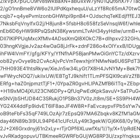
ZIxVpX7pGCO9rv8sWkBaXN+aBGxxW7yN01QQt6nX7F7Taq1
2/gO1nnBme8VW6o2lUlPdKqxhequU/uLzYf8Rc65mA70tw0
cqjb7+q4yePvmlzonbGHWtpi9pnB4+OJdschqTeKEdjfffE
7NksbFqVnylfxG2j/H8jun8x5fsbH8c658fzSeVnsqW6f/whI
nEb6D6yHW9lRPsQSsN38KywsnmLTvAH34yyHdIw/urmB+
DlI7lKIPPUqMxcXfMIv4ADssXmQl8XOkC7B+dlhpxv232GH
03hngKVgjeJv2az4wOaG8jJrFk+zdnF286o4xOIYxxB/lDUgp
ihFW4lVmFY/gfg/KFYy/YfNfhAP5BjanPMwOiGnYCTz/dXz
ob82yvOvye9b2CvAcAjvPcVmTewxhjnYNMwNa6U6SPdT34
7HH093E41htsRkyw/XieJn5w34LyGt7X8H4JvNYMy+Bek7h
wFWrycNOQ7/ukilxUW/EBTgTJ9khift1TLmPFSQXI9caVzZ
ERfg+haZ0njpmztTjF1+/0YpaZR0gvHLlPAZMfB6i1Tq+ZEbp
+H1I9xMO4jXUI23CN6DPy+QfUqPwEdKpkSavuV+SaTPuG
eSNVjbSHfJD84C3SRukjO1PSBn37V0zJt8m/SE+SS9PH4Wd
YG24X4ddFp9idvET6IF8aoJF4W8R+FaEvcaypvFPb5sYw7
oB9teFbFs35qF749LOzAjr7zEpsQ97MA6Zbqkv8KZfM1aGM
day46N89b3l9UL94P641cUFcULy49t3gekW/Gj6K68/0y1K
2J+2X6Grxdnyj61n2xLy+rTjrOPf6XLuwfXs/1//1y/X+f/pRd
vJvRKadgopuvUTBKmeeRGWRFbGUjWG8RP3U/zxpYnqksx