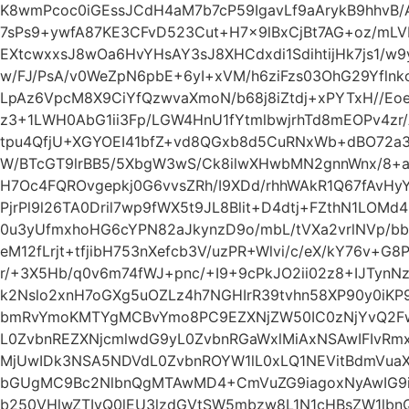
K8wmPcoc0iGEssJCdH4aM7b7cP59IgavLf9aArykB9hhvB
7sPs9+ywfA87KE3CFvD523Cut+H7x9lBxCjBt7AG+oz/mL
EXtcwxxsJ8wOa6HvYHsAY3sJ8XHCdxdi1SdihtijHk7js1/w
w/FJ/PsA/v0WeZpN6pbE+6yI+xVM/h6ziFzs03OhG29Yflnk
LpAz6VpcM8X9CiYfQzwvaXmoN/b68j8iZtdj+xPYTxH//Eoe
z3+1LWH0AbG1ii3Fp/LGW4HnU1fYtmlbwjrhTd8mEOPv4zr
tpu4QfjU+XGYOEI41bfZ+vd8QGxb8d5CuRNxWb+dBO72a3
W/BTcGT9lrBB5/5XbgW3wS/Ck8ilwXHwbMN2gnnWnx/8+a
H7Oc4FQROvgepkj0G6vvsZRh/I9XDd/rhhWAkR1Q67fAvH
PjrPl9l26TA0Dril7wp9fWX5t9JL8Blit+D4dtj+FZthN1LOMd4
0u3yUfmxhoHG6cYPN82aJkynzD9o/mbL/tVXa2vrlNVp/bb
eM12fLrjt+tfjibH753nXefcb3V/uzPR+Wlvi/c/eX/kY76v+G
r/+3X5Hb/q0v6m74fWJ+pnc/+I9+9cPkJO2ii02z8+IJTynN
k2Nslo2xnH7oGXg5uOZLz4h7NGHIrR39tvhn58XP90y0iK
bmRvYmoKMTYgMCBvYmo8PC9EZXNjZW50IC0zNjYvQ2F
L0ZvbnREZXNjcmlwdG9yL0ZvbnRGaWxlMiAxNSAwIFIvRm
MjUwIDk3NSA5NDVdL0ZvbnROYW1lL0xLQ1NEVitBdmVuaX
bGUgMC9Bc2NlbnQgMTAwMD4+CmVuZG9iagoxNyAwIG9i
b250VHlwZTIvQ0lEU3lzdGVtSW5mbzw8L1N1cHBsZW1lbn