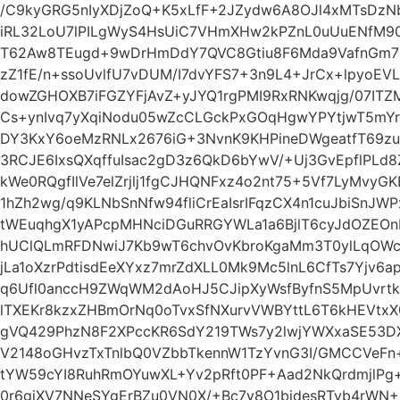
/C9kyGRG5nIyXDjZoQ+K5xLfF+2JZydw6A8OJl4xMTsDz
iRL32LoU7lPILgWyS4HsUiC7VHmXHw2kPZnL0uUuENfM90
T62Aw8TEugd+9wDrHmDdY7QVC8Gtiu8F6Mda9VafnGm7b
zZ1fE/n+ssoUvlfU7vDUM/I7dvYFS7+3n9L4+JrCx+lpyoE
dowZGHOXB7iFGZYFjAvZ+yJYQ1rgPMI9RxRNKwqjg/07IT
Cs+ynIvq7yXqiNodu05wZcCLGckPxGOqHgwYPYtjwT5m
DY3KxY6oeMzRNLx2676iG+3NvnK9KHPineDWgeatfT69z
3RCJE6IxsQXqffuIsac2gD3z6QkD6bYwV/+Uj3GvEpflPLd8
kWe0RQgfIlVe7elZrjlj1fgCJHQNFxz4o2nt75+5Vf7LyMvyG
1hZh2wg/q9KLNbSnNfw94fliCrEaIsrIFqzCX4n1cuJbiSnJWP
tWEuqhgX1yAPcpMHNciDGuRRGYWLa1a6BjlT6cyJdOZEOn
hUClQLmRFDNwiJ7Kb9wT6chvOvKbroKgaMm3T0ylLqOWc
jLa1oXzrPdtisdEeXYxz7mrZdXLL0Mk9Mc5lnL6CfTs7Yjv6
q6Ufl0anccH9ZWqWM2dAoHJ5CJipXyWsfByfnS5MpUvrtk
lTXEKr8kzxZHBmOrNq0oTvxSfNXurvVWBYttL6T6kHEVtxX
gVQ429PhzN8F2XPccKR6SdY219TWs7y2lwjYWXxaSE53
V2148oGHvzTxTnlbQ0VZbbTkennW1TzYvnG3I/GMCCVeFn
tYW59cYI8RuhRmOYuwXL+Yv2pRft0PF+Aad2NkQrdmjlPg
0r6gjXV7NNeSYgErBZu0VN0X/+Bc7y8O1bidesRTvb4rWN+