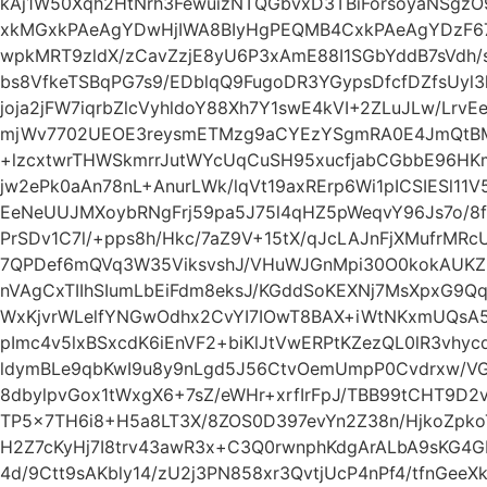
kAj1W50Xqh2HtNrh3FewuizNTQGbvxD3TBiForsoyaNSgz
xkMGxkPAeAgYDwHjIWA8BIyHgPEQMB4CxkPAeAgYDzF67OS
wpkMRT9zldX/zCavZzjE8yU6P3xAmE88I1SGbYddB7sVdh/
bs8VfkeTSBqPG7s9/EDblqQ9FugoDR3YGypsDfcfDZfsUyl3
joja2jFW7iqrbZlcVyhldoY88Xh7Y1swE4kVI+2ZLuJLw/Lrv
mjWv7702UEOE3reysmETMzg9aCYEzYSgmRA0E4JmQt
+lzcxtwrTHWSkmrrJutWYcUqCuSH95xucfjabCGbbE96HK
jw2ePk0aAn78nL+AnurLWk/lqVt19axRErp6Wi1pICSIESl11
EeNeUUJMXoybRNgFrj59pa5J75l4qHZ5pWeqvY96Js7o/8
PrSDv1C7l/+pps8h/Hkc/7aZ9V+15tX/qJcLAJnFjXMufrMR
7QPDef6mQVq3W35ViksvshJ/VHuWJGnMpi30O0kokAUK
nVAgCxTIIhSIumLbEiFdm8eksJ/KGddSoKEXNj7MsXpxG9
WxKjvrWLelfYNGwOdhx2CvYI7IOwT8BAX+iWtNKxmUQsA5
pImc4v5lxBSxcdK6iEnVF2+biKlJtVwERPtKZezQL0lR3vhy
ldymBLe9qbKwI9u8y9nLgd5J56CtvOemUmpP0Cvdrxw/VG6
8dbylpvGox1tWxgX6+7sZ/eWHr+xrfIrFpJ/TBB99tCHT9D2
TP5x7TH6i8+H5a8LT3X/8ZOS0D397evYn2Z38n/HjkoZpko
H2Z7cKyHj7I8trv43awR3x+C3Q0rwnphKdgArALbA9sKG4
4d/9Ctt9sAKbly14/zU2j3PN858xr3QvtjUcP4nPf4/tfnGee