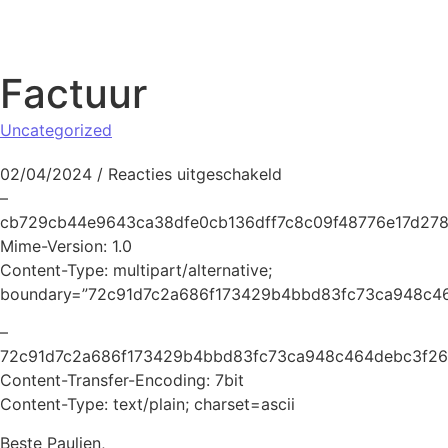
Naar de inhoud springen
Factuur
Uncategorized
voor Factuur
02/04/2024
/
Reacties uitgeschakeld
–
cb729cb44e9643ca38dfe0cb136dff7c8c09f48776e17d27
Mime-Version: 1.0
Content-Type: multipart/alternative;
boundary=”72c91d7c2a686f173429b4bbd83fc73ca948c4
–
72c91d7c2a686f173429b4bbd83fc73ca948c464debc3f26
Content-Transfer-Encoding: 7bit
Content-Type: text/plain; charset=ascii
Beste Paulien,