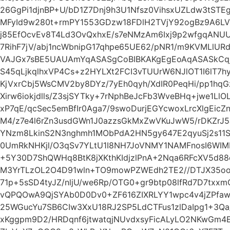
26GgPi1djnBP+U/bD1Z7Dnj9h3U1Nfsz0VihsxUZLdw3tST
MFyId9w280t+rmPY1553GDzw18FDlH2TVjY92ogBz9A6L
j85EfOcvEv8T4Ld3OvQxhxE/s7eNMzAm6Ixj9p2wfgqAN
7RihF7jV/abj1ncWbnipG17qhpe65UE62/pNR1/m9KVMLl
VAJGx7sBE5UAUAmYqASASgCoBIBKAKgEgEoAqASASkCq
S45qLjkqlhxVP4Cs+z2HYLXt2FCI3vTUUrW6NJlOT1I6lT7h
KjVxrCbj5WsCMV2by8DYz/7yEh0qyh/XdIR0PeqHi/pp1hq
Xirw6iokjdlls/Z3sjSYTky+7rNphBeJcFb3WveBHq+jwe1Ll
xP7qE/qcSec5emBfIr0Aga7/9swoDurjEGYcwoxLrcXlgEi
M4/z7e4l6rZn3usdGWn1J0azzsGkMxZwVKuJwW5/rDKZrJ
YNzm8LkinS2N3nghmh1MObPdA2HN5gy647E2qyuSj2s11
0UmRkNHKjl/O3qSv7YLtU1I8NH7JoVNMY1NAMFnosI6W
+5Y30D7ShQWHq8BtK8jXKthKIdjzlPnA+2Nqa6RFcXV5d8
M3YrTLzOL2O4D91wln+TO9mowPZWEdh2TE2//DTJX35ooT
71p+5sSD4tyJZ/nljU/we6Rp/OTG0+gr9btp08lfRd7D7tx
vQPQOwA9QjSYAb0D0Dv0+ZF616ZIXRLYY1wpc4v4jZPfawl
25WGucYu7SB6CIw3XxU18RJ2SP5LdCTFus1zlDaIpg1+3Qa
xKggpm9D2/HRDqnf6jtwatqjNUvdxsyFicALyLO2NKwGm4