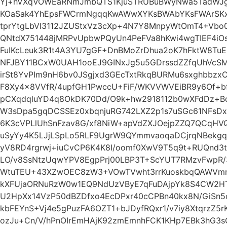
Yj+hVXqVOWEaRNmJmbQTS1KjuSTRUBuBWyNwa5TadWJg
KOaSak4YhEpsFWCrmNgqqKwAWwXYKsBWAbYKsFWArSK
tprYtgLbVl3112JZUStxVz3cXp+4N7Y8MnpyWtOmT4+Vbo0
QNtdX751448jMRPvUpbwPQyUn4PeFVa8hKwi4wgTIEF4iO
FuIKcLeuk3R1t4A3YU7gGF+DnBMoZrDhua2oK7hFktW8Tu
NFJBY11BCxW0UAH1ooEJ9GINxJg5u5GDrssdZZfqUhVcS
irSt8YvPIm9nH6bv0JSgjxd3GEcTxtRkqBURMu6sxghbbz
F8Xy4x8VVfR/4upfGH1PwccU+FiF/WKVVWVEiBR9y6Of+bf
pCXqdqluYD4q8OkDK70Dd/O9k+hw2918112b0wXFdDz+Bc
W3sDpa5gqDCSSEz0xbqnjuRG742LXZ2p1s7uSGc61NFsDx
6K3cVPLlUhSnFzav8G/xf8NiW+apVdZXJOejpZZQ7QCqHVQC
uSyYy4K5LJjLSpLo5RLF9UgrW9QYmmvaoqaDCjrqNBekgqA
yV8RD4rgrwj+iuCvCP6K4K8I/oomf0XwV9T5q9t+RUQnd3t
LO/v8SsNtzUqwYPV8EgpPrj00LBP3T+ScYUT7RMzvFwpR/3
WtuTEU+43XZwOEC8zW3+VOwTVwht3rrKuoskbqQAWVmnN
kXFUjaORNuRzW0w1EQ9NdUzVByE7qFuDAjpYk8S4CW2
U2HpXx14VzP50dBZDfxo4EcDPxr40cCPBn40kx8N/GiSn5o
kbFEYnS+Vj4e5gPuzFA6OZT1+bJDyfRQxr1/v7iy8XtqrzZ
ozJu+Cn/V/hPnOIrEmHAjK92zmEmnhFCK1KHp7EBk3hG3sG