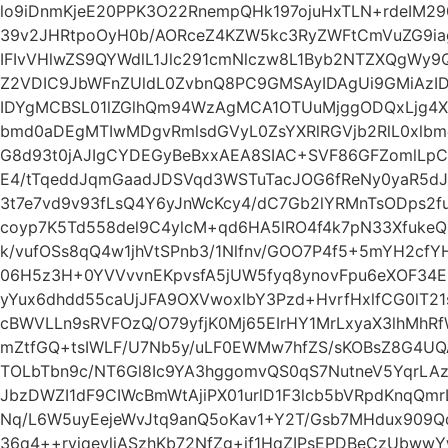
lo9iDnmKjeE20PPK3O22RnempQHk197ojuHxTLN+rdeIM2
39v2JHRtpoOyH0b/AORceZ4KZW5kc3RyZWFtCmVuZG9i
IFIvVHlwZS9QYWdlL1Jlc291cmNlczw8L1Byb2NTZXQgWy9Q
Z2VDIC9JbWFnZUldL0ZvbnQ8PC9GMSAyIDAgUi9GMiAzI
IDYgMCBSL01lZGlhQm94WzAgMCA1OTUuMjggODQxLjg4X
bmd0aDEgMTIwMDgvRmlsdGVyL0ZsYXRlRGVjb2RlL0xlb
G8d93t0jAJIgCYDEGyBeBxxAEA8SIAC+SVF86GFZomlLpCT
E4/tTqeddJqmGaadJDSVqd3WSTuTacJOG6fReNy0yaR5dJ
3t7e7vd9v93fLsQ4Y6yJnWcKcy4/dC7Gb2lYRMnTsODps2
coyp7K5Td558del9C4ylcM+qd6HA5lRO4f4k7pN33XfukeQ
k/vufOSs8qQ4w1jhVtSPnb3/1Nlfnv/GOO7P4f5+5mYH2cf
06H5z3H+0YVVvvnEKpvsfA5jUW5fyq8ynovFpu6eXOF34Eb
yYux6dhdd55caUjJFA9OXVwoxlbY3Pzd+HvrfHxlfCG0lT2
cBWVLLn9sRVFOzQ/O79yfjK0Mj65EIrHY1MrLxyaX3lhMhRf
mZtfGQ+tsIWLF/U7Nb5y/uLF0EWMw7hfZS/sKOBsZ8G4UQA
TOLbTbn9c/NT6Gl8Ic9YA3hggomvQS0qS7NutneV5YqrLA
JbzDWZI1dF9CIWcBmWtAjiPX01urlD1F3lcb5bVRpdKnqQm
Nq/L6W5uyEejeWvJtq9anQ5oKav1+Y2T/Gsb7MHdux909Q
36q4++rviqevljASzhKb72NfZg+if1HqZIPsEPDBeCzUbww