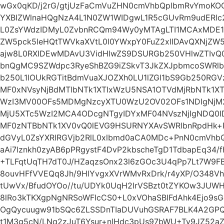
wGx0qKD/j2rG/gtjUzFaCmVuZHN0cmVhbQplbmRvYmoKOC
YXBIZWlnaHQgNzA4L1N0ZW1WIDgwL1R5cGUvRm9udERlc
L0ZsYWdzIDMyL0ZvbnRCQm94Wy0yMTAgLTI1MCAxMDE
ZW5pck5leHQtTWVkaXVtL0l0YWxpY0FuZ2xlIDAvQXNjZW
ajw8L0RXIDEwMDAvU3VidHlwZS9DSURGb250VHlwZTIvQ
bnQgMC9SZWdpc3RyeShBZG9iZSkvT3JkZXJpbmcoSWRlb
b250L1lOUkRGTitBdmVuaXJOZXh0LU1lZGl1bS9Gb250RGVz
MF0xNVsyNjBdMTlbNTk1XTIxWzU5NSA1OTVdMjRbNTk1
WzI3MV00OFs5MDMgNzcyXTU0WzU2OV02OFs1NDIgNjM
MjU5XTc5WzI2MCA4ODcgNTgyIDYxMF04NVszNjIgNDQ0
MF0zNTBbNTk1XV0vQ0lEVG9HSURNYXAvSWRlbnRpdHk
dGVyL0ZsYXRlRGVjb2RlL0xlbmd0aCA0MDc+PnN0cmVhbQ
aAi7lznkh0zyAB6pPRgystF4DvP2kbscheTgD1TdbapEq34/f
+TLFqtUqTH7dT0J/HZaqzsOnx23l6zGOc3U4qPp7Lt7W9F
8ouvHFfVVEQq8Jh/9HlYvgxXVrWMvRxDrk/r4yXP/O348
tUwVx/BfudOYOo//tu/UDYk0UqH2IrVSBzt0tZYKOw3JUW
8lRo3kTKXgpNgNRSoWFIcCS0+L0xVOhaSBIFdAhk4Ejo9s
OgQycuugw91bSQc6ZLSSDnTIaDUVuhGSRAF7BLK4A2GPQ
t1M3g5cN/LNq2zJuT6Ysur+nlHdc3pUs97bWU+Ty9JZ52a