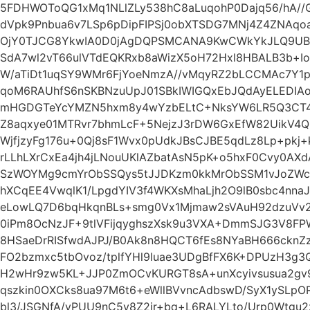
5FDHWOToQG1xMq1NLlZLy538hC8aLuqohP0Dajq56/hA//
dVpk9Pnbua6v7LSp6pDipFIPSj0obXTSDG7MNj4Z4ZNAqo
OjY0TJCG8YkwIA0D0jAgDQPSMCANA9KwCWkYkJLQ9U
SdA7wl2vT66ulVTdEQKRxb8aWizX5oH72Hxl8HBALB3b+Io7
W/aTiDt1uqSY9WMr6FjYoeNmzA//vMqyRZ2bLCCMAc7Y1
qoM6RAUhfS6nSKBNzuUpJ01SBkIWIGQxEbJQdAyELEDIA
mHGDGTeYcYMZN5hxm8y4wYzbELtC+NksYW6LR5Q3CT4i
Z8aqxye01MTRvr7bhmLcF+5NejzJ3rDW6GxEfW82UikV
WjfjzyFg176u+0Qj8sF1Wvx0pUdkJBsCJBE5qdLz8Lp+pkj+
rLLhLXrCxEa4jh4jLNouUKlAZbatAsN5pK+o5hxF0Cvy0AX
SzWOYMg9cmYrObSSQys5tJJDKzm0kkMrObSSM1vJoZWc
hXCqEE4VwqlK1/LpgdYIV3f4WKXsMhaLjh2O9lB0sbc4nna
eLowLQ7D6bqHkqnBLs+smg0Vx1Mjmaw2sVAuH92dzuVv2hjt
0iPm8OcNzJF+9tlVFijqyghszXsk9u3VXA+DmmSJG3V8F
8HSaeDrRISfwdAJPJ/B0Ak8n8HQCT6fEs8NYaBH666cknZz
FO2bzmxc5tbOvoz/tplfYHl9luae3UDgBfFX6K+DPUzH3g3Q
H2wHr9zw5KL+JJP0ZmOCvKURGT8sA+unXcyivsusua2g
qszkin0OXCks8ua97M6t6+eWllBVvncAdbswD/SyX1ySLpO
bl3/JSGNfA/yPUU9nC5v8Z2jr+bq+L6RALYLto/Urp0Wtgu