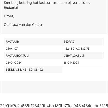
Kun je bij betaling het factuurnummer erbij vermelden.
Bedankt!
Groet,
Charissa van der Giesen
FACTUUR
BEDRAG
02041.07
=E2=82=AC 332,75
FACTUURDATUM
VERVALDATUM
02-04-2024
16-04-2024
BEKIJK ONLINE =E2=86=92
–
72c91d7c2a686f173429b4bbd83fc73ca948c464debc3f26