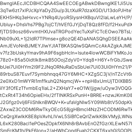
BwngIAEcJICDBHCQAA4SwEECOEgABwkDBwngIKE1Ji5Uso7
3qTw6zt7xlPJcXpYaDyZGu/p3LtXulR7dzaXGD/U13doPJHt
EKH5HKq3eHxvc+YNRq4UyoRSlysnHXBquVI2laLwLeYH/P
Ubluy+DhsVhs7PBg7ojCT/hVEfGJYjDqT8Qz8fFD/f2HxuPd
fjTDS9osz66vvmtHXUvaTRGPodYecTuXsFiCTcEOwo7BTsL
Nb09uXL+1j2ldR7TPlmse+g8ozQE4DaANASQhgDSEEAaA
AmJEVoNnBJMEYJIwYJIATBKASQIwSQAmCcAkAZgkAJMEY
v7fz3bUskyYmav9hA9F6sgbHcln+lsute4lowWCBiFYMKo
78z0+85a50idtlk8mkB50OojZdyV0+Ydq8+H6Y+frGbJS
bUei7Ui0HYm2I9F2JNqORNuRaDsSbUei7Ui03Ui0HYm21/P
89rbuS87Euvf7Symbhnqq47GY6MHC+XZgSC3jV/nTZcVt6
2e0XxD1mWYRI1mffkuhQ2NqmcjW++npH8xUmUjTDlXBB5K
iIY3fOfEzTfvmbEq1laL2+ZXHaY7+eO1W/jjgw/uOyw3VOQG
tCxRt4T34h6OpieEHx/2fTlNKRSxPunH+BRRE+nzwJKmK0
J2Gfgz0vlj6FiiShIknBWQV+K+ufaVgNlw5Y09Wb8tV50dpK
ZAxwZ3CODM6RwTkyOEcG58jgHBmcI4NzZHCODM6RwTky
CeQrgXwlkK8E8pVAvhLIVwL5SiBfCeQrIZwlkK8kVMyjLW
L6xK280BacI1ePOesZOpkfX6Nh8rBAvbEnOZfGzrXLEwN57I
SmFcKM1h/PkF6lon+2/aHWhCpndFuah2CKXT6xxh0iSOOP