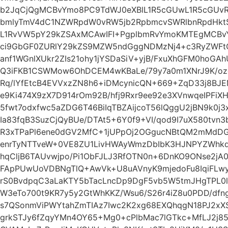
b2JqCjQgMCBvYmo8PC9TdWJ0eXBlL1R5cGUwL1R5cGUvR
bmlyTmV4dC1NZWRpdW0vRW5jb2RpbmcvSWRlbnRpdHk
L1RvVW5pY29kZSAxMCAwIFI+PgplbmRvYmoKMTEgMCBv
ci9GbGF0ZURlY29kZS9MZW5ndGggNDMzNj4+c3RyZWFtCn
anf1WGnlXUkr2ZIs21ohy1jYSDaSiV+yjB/FxuXhGFM0hoG
Q3iFKB1CSWMow6OhDCEM4wKBaLe/79y7a0m1XNrJ9K/ozq
Rq/lYfEtcB4EVVxzZN8h6+iDMcynicQN+669+ZqD33j8BJ
e9Ki474X9zX7D914rOm92B/hfj9Rxr9ee92e3XVnwqeIPFiXH
5fwt7odxfwc5aZDG6T46BiIqTBZAijcoT56lQggU2jBN9k0j
Ia83fqB3SuzCjQyBUe/DTAt5+6Y0f9+VI/qod9I7uX580tvn
R3xTPaPl6ene0dGV2MfC+1jUPpOj2OGgucNBtQM2mMdDGaE
enrTyNTTveW+0VE8ZU1LivHWAyWmzDbIbK3HJNPYZWhkq
hqCljB6TAUvwjpo/Pi1ObFJLJ3RfOTN0n+6DnKO9ONse2jA
FApPUwUoVDBNgTlQ+AwVk+U8uAVnyK9mjedoFu8IqiFLwyy
rS0BvdpqC3aLaKTY5bTacLncDp9DgF5vb5W5tmJHgTPL0l
W3eTo700t9KR7y5y2GtWhKKZ/Wsu6/S26r4iZ8u0PDD/dfngf
s7QSonmViPWYtahZmTIAz7Iwc2K2xg68EXQhqgN18PJ2xX
grkSTJy6fZqyYMn4OY65+Mg0+cPlbMac7lGTkc+MfLJ2j85