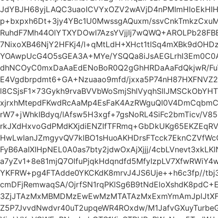
JdYBJH68yjLAQC3uaoICVYxOZV2wAVjD4nPMImHIoEkHIH
p+bxpxh6Dt+3jy4YBc1U0MwssgAQuxm/ssvCnkTmkzCxuM
RuhdF7Mh44OlYTXYDOwI7AzsYVjjIj7wQWQ+AROLPb28FB
7NixoXB46NjY2HFKj4/l+qMtLdH+XHct1tISq4mXBk9dOHD
YOAwpUcG4O5sGEA3A+MYe/YSQQa8iJsAEGLrhI3Em0C0
dhNCOyC0mxDaAaEdENoBoR0Q2gGhHRDaAaFdQkjwR/Fu
E4Vgdbrpdmt6+GA+Nzuaao9mfd/jxxa5P74nH87HXFNV
l8CSjsF1x73Gykh9rvaBVVbWoSmjShlVyqhSllJMSCkObYHT
xjrxhMtepdFKwdRcAaMp4EsFaK4AzRWguQI0V4DmCqbmCt
rW7+jWhkIBdyq/lAfsw5H3xgf+7gsNoRL4SiFc2bmTicv/V85
rkJXdHxvoGdPMdKXjdiENZIfTFRmq+GbDkUKg65EKZEqR
HwLwIanJZmgyvQV7klBO1sHuoAKHDrsFTcck7EknCZVfWc
FyB6AaIXIHpNEL0A0as7bty2jdwOxAjXjjj/4cbLVnevt3xk
a7yZv1+8e81mjQ7OlfuPjqkHdqndfd5MfyIzpLV7XfwRWiY4
YKFRW+pg4FTAdde0YKCKdK8mrvJ4JS6Uje++h6c3fp//tbj
cmDFjRemwaqSA/OjrfSN1rqPKlSg6B9tNdEloXshdK8pdC+
3ZjJTAzMxMBMDMzEwEwMzMTATAzMxExmYmAmJplJtXFz
Z5P7JvvdNwdvr40uT2upqeWR4ROxdw/M1JafvGXuyTur