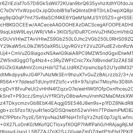
r6ZriEzisf7o57D8Gk5sWil72KUan9brQ635yvhzXdhYOfdo
C7sOVYfxWzpoOxJpQ0obIB1IaTeQIints0h9T0rLkDwpXQ8
eg9pQ0qP7mt7Sv8IaSClf4KE6YQeM1pMJ/SY0SZS+gHSSE
cHBKGOCEEw/AACeceAAGOOHEAzDACScegAFOOPEADHDCi
9sqLkbW9LeyUWR/VMi+3KlO/5j/lDuR7CmVuZHN0cmVhbQ
cGUvVHlwZTAvVHlwZS9Gb250L0Jhc2VGb250L0RHS09ZQ
Y29kaW5nL0lkZW50aXR5LUgvRGVzY2VuZGFudEZvbnRzWz
Uj4+CmVuZG9iagoxNSAwIG9iaiA8PC9MZW5ndGgxIDIwM
ZW5ndGggOTg4Nz4+c3RyZWFtCnic7Xx7dBvndef3zZAESBA
lGiZkGXaMmVZcmzHsV1ZTuLUdRXZVpsmcbp52U1ydlM32
dtMkdpys8vJG4P7uNzMkSErr9hzuX7vGuZzBALrzzb2/3+
R56A+Y7ddesdTdUnythfZIzfc+vt9x97s/qllxiTMoyNv3D8l
cgDvY8fvuPeUt2vHHN4fZqzxO7e/eeHIW0fOfpOxnfhceu2O
kSreT+P93czJSmyUvYfRO/tyO8bwAmuVnmN2MaDMzkXWvG
z4TDkycmzvGb8EbK4EAqgj05E546J8en9s+p1fDZ8NkdR
gb+zc5Fzo1X/yu4t1eoQ/DSQnwbh52wVHm7TPdwmPMDBZ
hCfPPbtv7tyzE/5ItYpvNa2MFNsHTnTqYzZhzE0p7Jg1Lwf
+0X27LoDnK0/MKofQCTIoxyfXOQP7hMfPahG/HRAjagRj
tKgsydJsxyLL5BZZAJZpX2SJJVjuaeZmDZdwtP1pFhd7PX/