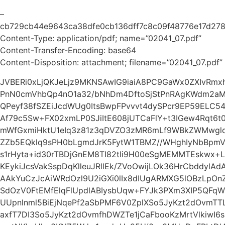
–
cb729cb44e9643ca38dfe0cb136dff7c8c09f48776e17d27
Content-Type: application/pdf; name=”02041_07.pdf”
Content-Transfer-Encoding: base64
Content-Disposition: attachment; filename=”02041_07.pdf”
JVBERi0xLjQKJeLjz9MKNSAwIG9iaiA8PC9GaWx0ZXIvR
PnN0cmVhbQp4nO1a32/bNhDm4DftoSjStPnRAgKWdm2aM
QPeyf38fSZEiJcdWUg0ItsBwpFPvvvt4dySPcr9EP59ELC5
Af79c5Sw+FX02xmLP0SJiItE608jUTCaFlY+t3IGew4Rqt6t0
mWfGxmiHktU1eIq3z81z3qDVZO3zMR6mLf9WBkZWMwglq
ZZb5EQklq9sPH0bLgmdJrK5FytW1TBMZ//WHghIyNbBpmV
s1rHyta+id30rTBDjGnEM8TI82tli9H00eSgMEMMTEskwx+L
KEykiJcsVakSspDqKlleuJRllEk/ZVoOwijLOk36HrCbddylA
AAkYuCzJcAiWRdOzl9U2iGXi0lIx8dIUgARMXG5lOBzLpOnZ
SdOzV0FtEMfElqFlUpdlABIysbUqw+FYJk3PXm3XIP5QFqW
UUpnlnml5BiEjNqePf2aSbPMF6V0ZplXSo5JyKzt2dOvmT
axfT7DI3So5JyKzt2dOvmfhDWZTe1jCaFbooKzMrtVlkiwI