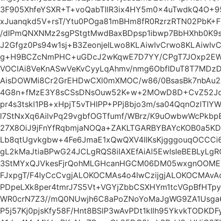
3F905XhfeYSXR+T+voQabTIlR3ix4HY5m0x4uTwdkQ4O+
xJuanqkd5V+rsT/Ytu0POga81mBHm8fR0RzrzRTN02PbK+F
/dIPmQNXNMz2sgPStgtMwdBaxBDpsp1ibwp7BbHXhb0K9
J2Gfgz0Ps94w1sj+B3ZeonjeILwo8KLAiwIvCrwo8KLAiwIv
g+H9BCZcNmPHC+uGDcJ2wKqwE7D7YY/CPgT7JOxp2EW
VOClAi8VeKnASwVeKvCyyLqAhmv/nmg6ObfIDuT8T7MD
AisDOWMi8Cr2GrEHDwCXl0mXMOC/w86/0BsasBk7nbAu2
4G8n+fMzE3Y8sCSsDNsOuw52K+w+2MOwD8D+CvZ52JdhIn
pr4s3tskl1PB+xHpjT5vTHIPP+PPj8bjo3m/sa04QqnOzlTI
l7StNxXq6AilvPq29vgbfOGTfumf/WBrz/K9uOwbwWcPkbp
27X8OiJ9jFnYfRqbmjaNOQa+ZAKLTGARBYBAYcKOB0a5KDu
Lb8qtUgvkgbw+4Fe6JmaE1xQwQXV4IIKsKjgggouqOCCCi6
gL2kMaJtiaBPwG24JCLgRQS8iIAXEfAiAl5EwIsIeBEBLyLgRQ
3StMYxQJVkesFjrQohMLGHcanHGCM06DM05wxgnOOMEZ
FJxpgT/F4IyCcCvgjALOKOCMAs4o4IwCzijgjALOKOCMAvA
PDpeLXk8per4tmrJ7S5Vt+VGYjZbbCSXHYm1tcVGpBfHTpy
WR0crN7Z3//mQ0NUwjh6C8aPoZNoYoMaJgWG9ZA1Usga6
P5j57Kj0pjsKfy58F/Hnt8BSlP3wAvPDt1kIlh95YkvkTOD