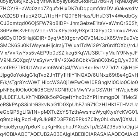
uoysy8i6jKzLyLqMrMvIuoysy8i6bGRdRtZl7b6RvjiFq9eXq
7HCY/8+aWd0znp7ZqufxHlxDK7uDqpqmfdraDVu6akwsdM
oXZQSDmfubX2OL//ttpH+PQ0P8NHas/UHuD31x4WodbGy
CJ3omtqd06Oj5FW79o8IDP+JhmGeIzeE1taV+aWmOrS0Sh
36PVWsKvFhhpVpo+VDuKPyek6y9XpCOXPyoCIomxu7Bvo3
d6DyO1D5Haj8DlR+Byq/A5XfgcrvQOV3MJoJX6SVmBu0VcE
SMCK6Su0K1WeynuHijclraj/TWlua1TdWi29Y3r6rdfOXb//r
Vlx/VvRwYxs5vAEP9b0cSZIkeg5KqWlJ3BtT+yMulY9NvyJF
V9NLSQXgqVMsSy/vrv1iV+2Xe26QbkVGn8OXbGgQ/yv22l
smfR97TR0UtWxavIm6WnDj4l/fWub8x+RvrM7Dd2LQjkH
Jjpg0oYokigG1qTvoZJhTFy1IHIY1NQXD/6UNxz69t8e4g2vH
F/k/sTgr8YcWWTlHiccWSA0j1WFwOW10EGngMI0OIo0OIo
pNFBpI0OIo0OIi06CEMRCNRtOkMwYVuiCSWtHTHWpje5i
jUL0EFJJUKhFNB98k5oPGqeftYhx0t2YPHmmgpQH1fMoS
eRSkPApS3ihIeRSkvNaG1D0XpUhB7nR71CzH1HK1FTHVzUa
eGbQP5gLlQ/fN+pMXTuZcYSTzthAwsmzWyqKtyeYcKVG01/
q9mbHgjRcziHly9Jk9IlZD3F78QEPkdZ0iby0hLxbaVj0Xs
HqioByrqgYp6oKIeqKgHKuphpJYXqZvTp/E24Z98u5foDjg
q4CBiAAQETAQEUB2A0BEAIgIABEBICIARASAiAAQEQAiAk