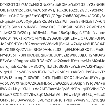
DTG2GTG2YUA2xNiGGNsQYxtibEOMbYixDTG2IcY2xNiGE9
OtEa7I37i12dExP84e78bdfVvs/leCXd6e6ZzL2GDux9xNX
iSmL+CHCQdgx2EnYGdj7YU/CPgd7nh5S0XjWAJ41CORy8q
cPqjExM2xW5XyPgLn3X5/S4Yk5ZfWm5nn8a4HSxET7w6N
EsSFeIS0thu1bJNWBU0bVgXX3LFu8bS4fLbGiVal2GVRrBeN
1LjwK3ChlW29+prhG6wI4uLEam25aGpUkypNET4mf/vmn/
G9d61i/P0kTikjYPOMiYHEQ96eUtF6gKiEfMLlC+6Uln7GHW
Je2pE9rPYz+f02byxatzWV8dvfLjBeKAjw746g4k6UBSC44
EoYC1IlBXyJZVLir+BfOA0VHdzLS2nlgENJQHo8XQ7aJFm8
NYeU3pHI73hHdCDpEqrB73BUOh3ZtpW88J8jL0H2MtU/rSO
EZvWdo1fmgprd4i0tffQSmZ0Ud2Qmcb1DY+IewM+MQnfJq
dsTdjrjbEXc74m5H3O0Ygh1xt2t6S6G8kuYizB9AAJ2H1ugu
ViqcUDCnoWBOxMoJBXNCwZxQMCcUzAkFc0LBnFAwJxTM
f7W/13mxmp/1d0W9RhI24TdTjeIRLl1Z0Q2JHwWqUFYVy
yqpCWVXtrugb/CZKSsfHD5dLh9GZjx8ulbGdphl191gWM+
liWxQ+iJtyHXNJ++de26FV9arY4aQyi6jdSRb+q6lXVlbdOY
63tac7SZC1b2TV6w8qCMuNatV6nrF6w+MjEhB48UjH6zc
OfaxJe13I0y/WWLoHuVBm2s16Ps0lzPlqFYwva9nQj/Z1UqQ