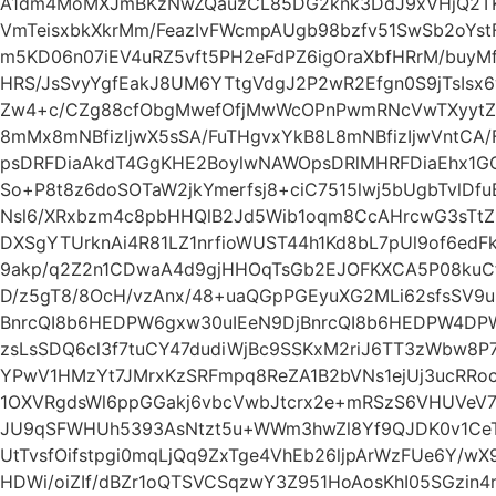
A1dm4MoMXJmBKzNwZQauzCL85DG2knk3DdJ9xVHjQ2TKa
VmTeisxbkXkrMm/FeazIvFWcmpAUgb98bzfv51SwSb2oYst
m5KD06n07iEV4uRZ5vft5PH2eFdPZ6igOraXbfHRrM/buyMfH
HRS/JsSvyYgfEakJ8UM6YTtgVdgJ2P2wR2Efgn0S9jTsI
Zw4+c/CZg88cfObgMwefOfjMwWcOPnPwmRNcVwTXyytZ
8mMx8mNBfizIjwX5sSA/FuTHgvxYkB8L8mNBfizIjwVntCA/
psDRFDiaAkdT4GgKHE2BoylwNAWOpsDRlMHRFDiaEhx1GG
So+P8t8z6doSOTaW2jkYmerfsj8+ciC7515lwj5bUgbTvlDf
Nsl6/XRxbzm4c8pbHHQlB2Jd5Wib1oqm8CcAHrcwG3sTt
DXSgYTUrknAi4R81LZ1nrfioWUST44h1Kd8bL7pUl9of6edF
9akp/q2Z2n1CDwaA4d9gjHHOqTsGb2EJOFKXCA5P08kuCf
D/z5gT8/8OcH/vzAnx/48+uaQGpPGEyuXG2MLi62sfsSV9uI
BnrcQI8b6HEDPW6gxw30uIEeN9DjBnrcQI8b6HEDPW4DPW
zsLsSDQ6cl3f7tuCY47dudiWjBc9SSKxM2riJ6TT3zWbw8P
YPwV1HMzYt7JMrxKzSRFmpq8ReZA1B2bVNs1ejUj3ucRR
1OXVRgdsWl6ppGGakj6vbcVwbJtcrx2e+mRSzS6VHUVeV7
JU9qSFWHUh5393AsNtzt5u+WWm3hwZl8Yf9QJDK0v1CeT
UtTvsfOifstpgi0mqLjQq9ZxTge4VhEb26ljpArWzFUe6Y/w
HDWi/oiZIf/dBZr1oQTSVCSqzwY3Z951HoAosKhI05SGzin