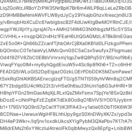
QVAMxLv7sRwzljMxKQHVgtpBlu3NK/wt3TIa8UiXM0/q1U3S
LlqZGoWzJRBoYZrPW35NrBpK7Br6m4WLPBqLLeLeZRbOB+
zD9HM8BeNmlAWVFLW8ydJyCy29YkajbGhzvXrescjm8U3l
y/vBmqbHbXCuDc61wblgbscB2F4dIJwKtgBwMOYRInCJE/
wgpYWJXjrIYyJgrsjAI7o+AMH214W4O3NXhbgzM15c5YS5s
CiVHHL++irxqpQ62n4Hz1FEaH6UtQGAGMzL47Bk8mEGao
2xE5o0K+Qh66bZZcanfTjhbOArCjBXa0KB1d0LFizkgoPP
bQOmbcC0Te1aieVyLMMcQvnGSC5aCsv5wufyxZFbgmua
Od419ZFV8ZbC0EBbVVnrxmj1qpZw8Q8Pq5SY/BS/nof9
ViwqFYqo0IM+my6yhQgdEivuW5v4Sc9p8fKh6+TZ+c6HH
FEADQ5iWLoGlS2DpElgazO0zkLOErPDbDDK5MZsmPawe1v
tSxkRqGhlAtKBSAEnxcglzqFTG/gSTNTIS59yhVWm8sj2CM
67Y2bdgdSU4cWb22t3/vH5e0h6su33hUni1q6G3uHHRI+9
H8hpYFGn29niGaoMqXjLRLxlQsZMxFsmx7SpjYe18SxQz
bDozE+ciNnPhpFzEZq6KTdEk9Oo8qO1BVlV5iYO01Uyybrm
b1+179SV1QO9nS7pCei1fTtiK3fFA43+y1atie05ObTl5K6
8CDNse+UwwuxWgiHF8LhhUpy9gzS0XnDWyXK/Zx/ypd3e
DH4eP3Wkr+/Iqfjnv1oxdkUkcsXYigPybM3QXePbv7K17rA7
M8drEMs2t6xYWczIulAtreolFk0qIbMwyzQx6Epfg+Lnib8