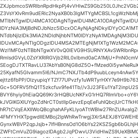
ZXJpbmcoSWRlbnRpdHkpPj4vVHlwZS9Gb250L0Jhc2VGb2
Z3VsYXIvRm9udERlc2NyaXB0b3IgMTYgMCBSL1cgWzNbM
MTlbNTgwIDU4MCA1ODAgNTgwIDU4MCA1ODAgNTgwID
IDYzNiA3MjBdNDJbNzc5IDcxOCAyNjAgNDkyIDYyOCA1M
NTdbNjIzIDk3MiA2NDldNjhbNTM0IDYzNyA1MDAgNjM3ID
IDUxMCAyNTIgODgzIDU4MSA2MTEgNjM1XTg1WzM2MC
WzI1MF0zNTBbNTgwXV0vQ0lEVG9HSURNYXAvSWRlbnR
RmlsdGVyL0ZsYXRlRGVjb2RlL0xlbmd0aCA1MjU+PnN0cm
SEogDJTXTRavLU37AbYsB0NjG8dZ5O+fMzed0i5ywNeRuX
25KyafN5GIvamm5I6/NJmC7NXJTb4dP9uubLceyn4nAw5Y/
ejttz6fbPP/OlzyupiqYTZf77UPvzfy1uWRTyrHXY7e9H9b7
Gc+5OFRV5fhQ1T5zkcfuv9fe41Tb//v3J23FEu1YaT2inpU
BVY6hyiy0hEiaQQ69Kr3rHQBUcNKFxG1rHQ7RImVbo+oY
kJVGIKGXlUYgoZdNrCT0stIIpGevzEpqEeFuhIQbcjUrCTfk
hR7tCVqEAXIIWoQBcghahAFyKLIyoATtWBlw27RnZUAvalg
4FMYYHXTpgwdIlEMBoj2lpWhRwTrwgj3XrSAEXJ8YGWEH
GynxWBVP2qpJsjb+7IfHBnnsOd1O6bYs22KSZSgb6bGLhjH
ZWFtCmVuZG9iagozIDAgb2JqPDwvU3VidHlwZS9UeXBlM