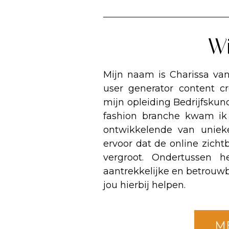
Wi
Mijn naam is Charissa va
user generator content c
mijn opleiding Bedrijfskun
fashion branche kwam ik e
ontwikkelende van unieke
ervoor dat de online zich
vergroot. Ondertussen h
aantrekkelijke en betrouwb
jou hierbij helpen.
M