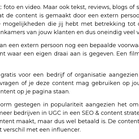
: foto en video. Maar ook tekst, reviews, blogs of
dat de content is gemaakt door een extern persoo
 de mogelijkheden die jij hebt met betrekking tot
onkamers van jouw klanten en dus oneindig veel v
van een extern persoon nog een bepaalde voorwaa
 waar een eigen draai aan is gegeven. Een film
k gratis voor een bedrijf of organisatie aangezie
 vragen of je deze content mag gebruiken op jouw
ntent op je pagina staan.
norm gestegen in populariteit aangezien het om
er bedrijven in UGC in een SEO & content strategi
ntent maakt, maar dus wel betaald is. De conten
et verschil met een influencer.